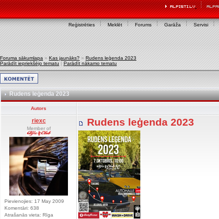
Reģistrēties
Meklēt
Forums
Garāža
Servisi
Foruma sākumlapa
»
Kas jaunāks?
»
Rudens leģenda 2023
Parādīt iepriekšējo tematu
|
Parādīt nākamo tematu
Rudens leģenda 2023
Autors
Rudens leģenda 2023
riexc
Member of
Pievienojies: 17 May 2009
Komentāri: 638
Atrašanās vieta: Rīga