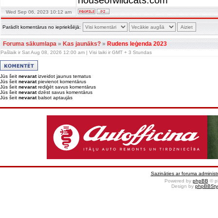
houseofwildcats.com
Wed Sep 06, 2023 10:12 am
Parādīt komentārus no iepriekšējā:
Foruma sākumlapa
»
Kas jaunāks?
»
Rudens leģenda 2023
Pašlaik ir Sat Aug 08, 2026 12:00 am | Visi laiki ir GMT + 3 Stundas
Jūs šeit
nevarat
izveidot jaunus tematus
Jūs šeit
nevarat
pievienot komentārus
Jūs šeit
nevarat
rediģēt savus komentārus
Jūs šeit
nevarat
dzēst savus komentārus
Jūs šeit
nevarat
balsot aptaujās
Sazināties ar foruma administr
Powered by
phpBB
© p
Design by
phpBBSty