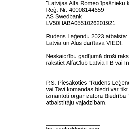
"Latvijas Alfa Romeo īpašnieku k
Reģ. Nr. 40008144659
AS Swedbank
LV50HABA0551026201921
Rudens Leģendu 2023 atbalsta: 
Latvia un Alus darītava VIEDI.
Neskaidrību gadījumā droši rakst
rakstiet AlfaClub Latvia FB vai 
P.S. Piesakoties "Rudens Leģen
vai Tavi komandas biedri var tikt f
izmantoti organizatora Biedrība
atbalstītāju vajadzībām.
_________________