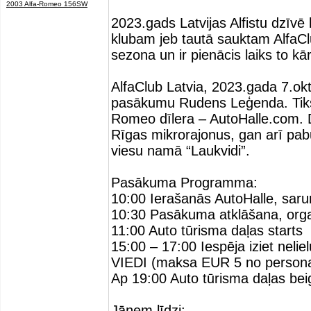
2003 Alfa-Romeo 156SW
2023.gads Latvijas Alfistu dzīvē
klubam jeb tautā sauktam AlfaClub
sezona un ir pienācis laiks to kār
AlfaClub Latvia, 2023.gada 7.ok
pasākumu Rudens Leģenda. Tiksim
Romeo dīlera – AutoHalle.com. 
Rīgas mikrorajonus, gan arī p
viesu namā “Laukvidi”.
Pasākuma Programma:
10:00 Ierašanās AutoHalle, saru
10:30 Pasākuma atklāšana, organ
11:00 Auto tūrisma daļas starts
15:00 – 17:00 Iespēja iziet neli
VIEDI (maksa EUR 5 no person
Ap 19:00 Auto tūrisma daļas bei
Jāņem līdzi: