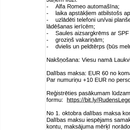
- Alfa Romeo automašīna;
- laika apstākļiem atbilstošs ap
- uzlādēti telefoni un/vai planš
lādēšanas ierīcēm;
- Saules aizsargkrēms ar SPF 
- groziņš vakariņām;
- dvielis un peldtērps (būs meln
Nakšņošana: Viesu namā Laukvidi
Dalības maksa: EUR 60 no koma
Par numuriņu +10 EUR no person
Reģistrēties pasākumam lūdzam 
formu:
https://bit.ly/RudensLe
No 1. oktobra dalības maksa ko
Dalības maksu iespējams samaks
kontu, maksājuma mērķī norād