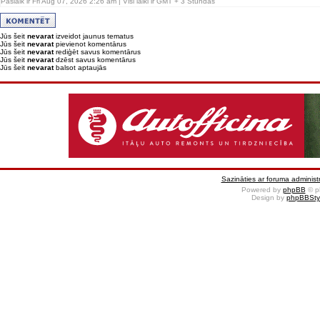
Pašlaik ir Fri Aug 07, 2026 2:26 am | Visi laiki ir GMT + 3 Stundas
Jūs šeit
nevarat
izveidot jaunus tematus
Jūs šeit
nevarat
pievienot komentārus
Jūs šeit
nevarat
rediģēt savus komentārus
Jūs šeit
nevarat
dzēst savus komentārus
Jūs šeit
nevarat
balsot aptaujās
Sazināties ar foruma administr
Powered by
phpBB
© p
Design by
phpBBSty