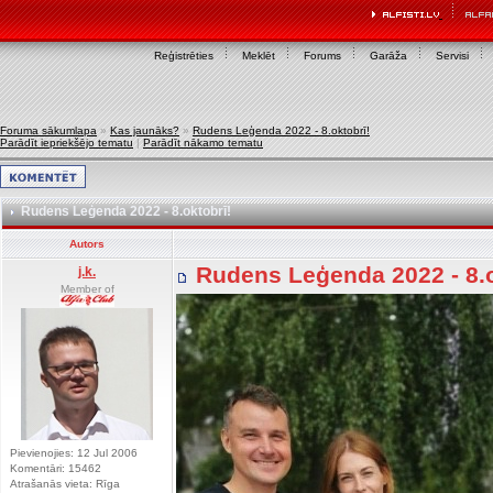
Reģistrēties
Meklēt
Forums
Garāža
Servisi
Foruma sākumlapa
»
Kas jaunāks?
»
Rudens Leģenda 2022 - 8.oktobrī!
Parādīt iepriekšējo tematu
|
Parādīt nākamo tematu
Rudens Leģenda 2022 - 8.oktobrī!
Autors
Rudens Leģenda 2022 - 8.
j.k.
Member of
Pievienojies: 12 Jul 2006
Komentāri: 15462
Atrašanās vieta: Rīga