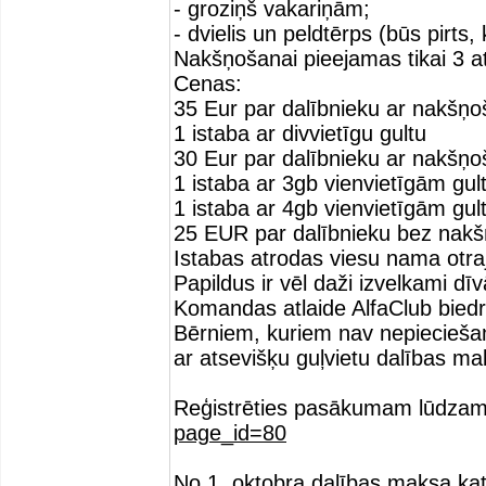
- groziņš vakariņām;
- dvielis un peldtērps (būs pirts, 
Nakšņošanai pieejamas tikai 3 a
Cenas:
35 Eur par dalībnieku ar nakšņo
1 istaba ar divvietīgu gultu
30 Eur par dalībnieku ar nakšņo
1 istaba ar 3gb vienvietīgām gu
1 istaba ar 4gb vienvietīgām gu
25 EUR par dalībnieku bez nak
Istabas atrodas viesu nama otra
Papildus ir vēl daži izvelkami d
Komandas atlaide AlfaClub biedr
Bērniem, kuriem nav nepiecieša
ar atsevišķu guļvietu dalības ma
Reģistrēties pasākumam lūdzam 
page_id=80
No 1. oktobra dalības maksa ka