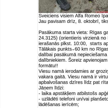
Sveiciens visiem Alfa Romeo īp
Jau pavisam drīz, 8. oktobrī, t
Pasākuma starta vieta: Rīgas ga
24.3125) (orientieris virzienā no
ierašanās plkst. 10:00, starts ap
Tālākais punkts ̴ 60 km no Rīg
dalībai pasākumā nepieciešama
dalībniekiem. Šoreiz apvienojam
formātu!!
Viesu namā ierodamies ar grozi
vakara gaitā. Viesu namā ir vir
apbalvošanas dzīres līdz pat rīt
Jāņem līdzi:
- laika apstākļiem atbilstošs apģ
- uzlādēti telefoni un/vai planš
lādēšanas ierīcēm;