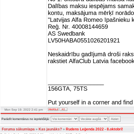
Dalības maksu iespējams samaks
kontu, maksājuma mērķī norād
"Latvijas Alfa Romeo īpašnieku k
Reģ. Nr. 40008144659
AS Swedbank
LV50HABA0551026201921
Neskaidrību gadījumā droši rakst
rakstiet AlfaClub Latvia facebook
_________________
156GTA, 75TS
Put yourself in a corner and find
Mon Sep 19, 2022 2:41 pm
Parādīt komentārus no iepriekšējā:
Foruma sākumlapa
»
Kas jaunāks?
»
Rudens Leģenda 2022 - 8.oktobrī!