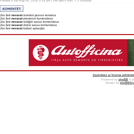
Pašlaik ir Sat Aug 08, 2026 3:34 pm | Visi laiki ir GMT + 3 Stundas
Jūs šeit
nevarat
izveidot jaunus tematus
Jūs šeit
nevarat
pievienot komentārus
Jūs šeit
nevarat
rediģēt savus komentārus
Jūs šeit
nevarat
dzēst savus komentārus
Jūs šeit
nevarat
balsot aptaujās
Sazināties ar foruma administr
Powered by
phpBB
© p
Design by
phpBBSty