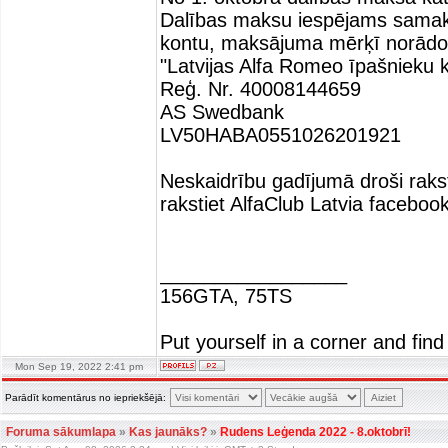
Dalības maksu iespējams samaks
kontu, maksājuma mērķī norād
"Latvijas Alfa Romeo īpašnieku k
Reģ. Nr. 40008144659
AS Swedbank
LV50HABA0551026201921
Neskaidrību gadījumā droši rakst
rakstiet AlfaClub Latvia facebook
_________________
156GTA, 75TS
Put yourself in a corner and find
Mon Sep 19, 2022 2:41 pm
Parādīt komentārus no iepriekšējā:
Foruma sākumlapa
»
Kas jaunāks?
»
Rudens Leģenda 2022 - 8.oktobrī!