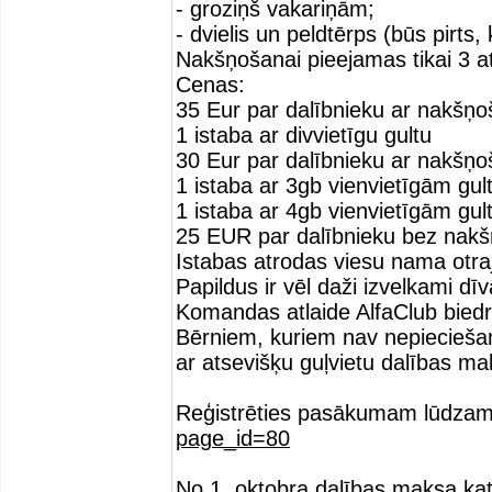
- groziņš vakariņām;
- dvielis un peldtērps (būs pirts, 
Nakšņošanai pieejamas tikai 3 a
Cenas:
35 Eur par dalībnieku ar nakšņo
1 istaba ar divvietīgu gultu
30 Eur par dalībnieku ar nakšņo
1 istaba ar 3gb vienvietīgām gu
1 istaba ar 4gb vienvietīgām gu
25 EUR par dalībnieku bez nak
Istabas atrodas viesu nama otra
Papildus ir vēl daži izvelkami d
Komandas atlaide AlfaClub biedr
Bērniem, kuriem nav nepiecieša
ar atsevišķu guļvietu dalības ma
Reģistrēties pasākumam lūdzam 
page_id=80
No 1. oktobra dalības maksa ka