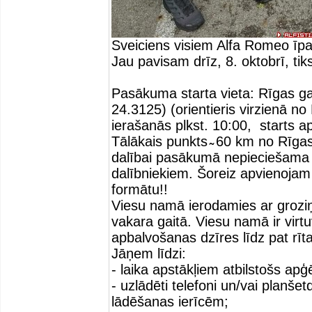
Sveiciens visiem Alfa Romeo īp
Jau pavisam drīz, 8. oktobrī, t
Pasākuma starta vieta: Rīgas ga
24.3125) (orientieris virzienā no
ierašanās plkst. 10:00, starts ap
Tālākais punkts ̴ 60 km no Rīg
dalībai pasākumā nepieciešama
dalībniekiem. Šoreiz apvienojam
formātu!!
Viesu namā ierodamies ar grozi
vakara gaitā. Viesu namā ir vir
apbalvošanas dzīres līdz pat rīt
Jāņem līdzi:
- laika apstākļiem atbilstošs apģ
- uzlādēti telefoni un/vai planš
lādēšanas ierīcēm;