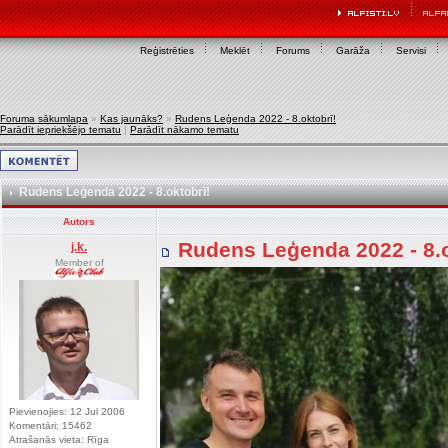
Reģistrēties
Meklēt
Forums
Garāža
Servisi
Foruma sākumlapa
»
Kas jaunāks?
»
Rudens Leģenda 2022 - 8.oktobrī!
Parādīt iepriekšējo tematu
|
Parādīt nākamo tematu
Rudens Leģenda 2022 - 8.oktobrī!
Autors
Rudens Leģenda 2022 - 8.
j.k.
Member of
Pievienojies: 12 Jul 2006
Komentāri: 15462
Atrašanās vieta: Rīga