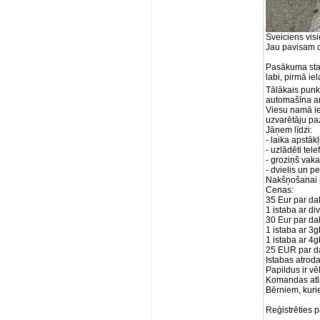
Sveiciens vis
Jau pavisam d
Pasākuma star
labi, pirmā iel
Tālākais punk
automašīna ar
Viesu namā ie
uzvarētāju pa
Jāņem līdzi:
- laika apstāk
- uzlādēti tel
- groziņš vak
- dvielis un pe
Nakšņošanai p
Cenas:
35 Eur par da
1 istaba ar di
30 Eur par da
1 istaba ar 3
1 istaba ar 4
25 EUR par d
Istabas atrod
Papildus ir v
Komandas atla
Bērniem, kuri
Reģistrēties 