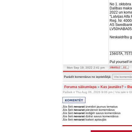
No 1. oktobra
Dalības maks
2022 un kom
"Latvijas Alf
Reģ. Nr. 400
AS Swedban
LV50HABA05
Neskaidrību ga
__________
156GTA, 75T
Put yourself i
Mon Sep 19, 2022 2:41 pm
Parādīt komentārus no iepriekšējā:
Foruma sākumlapa
»
Kas jaunāks?
»
Ru
Pašlaik ir Thu Aug 06, 2026 9:06 pm | Visi laiki ir
Jūs šeit
nevarat
izveidot jaunus tematus
Jūs šeit
nevarat
pievienot komentārus
Jūs šeit
nevarat
rediģēt savus komentārus
Jūs šeit
nevarat
dzēst savus komentārus
Jūs šeit
nevarat
balsot aptaujās