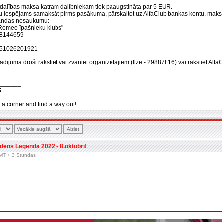
 dalības maksa katram dalībniekam tiek paaugstināta par 5 EUR.
u iespējams samaksāt pirms pasākuma, pārskaitot uz AlfaClub bankas kontu, ma
andas nosaukumu:
a Romeo īpašnieku klubs"
08144659
k
51026201921
dījumā droši rakstiet vai zvaniet organizētājiem (Ilze - 29887816) vai rakstiet Alfa
_______
S
n a corner and find a way out!
dens Leģenda 2022 - 8.oktobrī!
 GMT + 3 Stundas