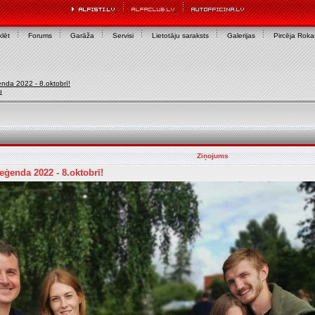
lēt
Forums
Garāža
Servisi
Lietotāju saraksts
Galerijas
Pircēja Rok
da 2022 - 8.oktobrī!
u
Ziņojums
ģenda 2022 - 8.oktobrī!