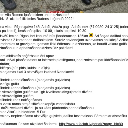
iem Alfa Romeo īpašniekiem un entuziastiem!
rīz, 8. oktobrī, tiksimies Rudens Leģendā 2022!
ta vieta: Rīgas gatve 148, Ādaži, Ādažu pag., Ādažu nov. (57.0980, 24.3125) (orie
a pa kreisi), ierašanās plkst. 10:00, starts ap plkst. 10:30.
ts ̴ 60 km no Rīgas, bet kopumā būs jānobrauc ap 135km
. Arī šogad dalībai 
 vismaz 2 komandas dalībniekiem. Šoreiz apvienojam uzdevumus aplikācijā Action
rodamies ar groziņiem- ņemam līdzi ēdienus un dzērienus, ko baudīt vakara gaitā. 
ziņošanu un apbalvošanas dzīres līdz pat rītam!
ļiem atbilstošs apģērbs un ērti apavi;
efoni un/vai planšetdators ar interneta pieslēgumu, neaizmirstam par lādēšanas ierī
ariņām;
ldtērps (būs pirts, kubls un dīķis).
ieejamas tikai 3 atsevišķas istabas! Nenokavē!
lībnieku ar nakšņošanu (pieejamās guļvietas)
vvietīgu gultu
lībnieku ar nakšņošanu (pieejamās guļvietas)
gb vienvietīgām gultām un 1gb izvelkams divguļamais dīvāns
gb vienvietīgām gultām
alībnieku bez nakšņošanas
as viesu nama otrajā stāvā ar kopēju vanasistabu.
ēl daži izvelkami dīvāni, ja nu kāds pārdomās par nakšņošanu.
ide AlfaClub biedriem -5 Eur.
em nav nepieciešama atsevišķa guļvieta, dalība bez maksas. Bērniem ar atsevišķu 
pasākumam lūdzam aizpildot šo formu:
http://www.alfaclub.lv/portal/?page_id=80