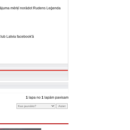
ksājuma mērķī norādot Rudens Leģenda
Club Latvia facebook'ā
1
lapa no
1
lapām pavisam