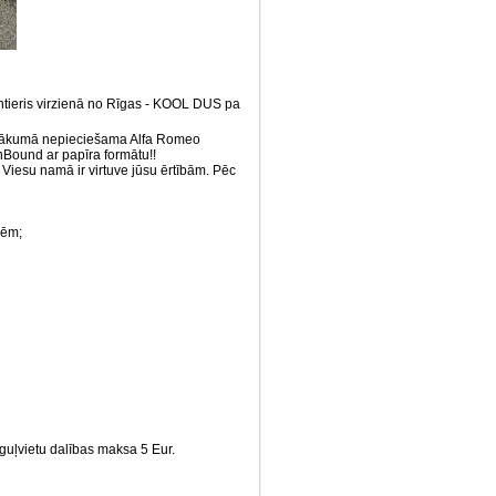
ntieris virzienā no Rīgas - KOOL DUS pa
pasākumā nepieciešama Alfa Romeo
Bound ar papīra formātu!!
Viesu namā ir virtuve jūsu ērtībām. Pēc
cēm;
guļvietu dalības maksa 5 Eur.