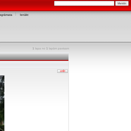
asgrāmata
Ienākt
1
lapa no
1
lapām pavisam