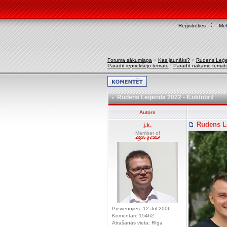
Reģistrēties
Mek
Foruma sākumlapa
»
Kas jaunāks?
»
Rudens Leģen
Parādīt iepriekšējo tematu
|
Parādīt nākamo temat
Rudens Leģenda 2022 - 8.oktobrī!
Autors
Rudens Le
j.k.
Member of
Pievienojies: 12 Jul 2006
Komentāri: 15462
Atrašanās vieta: Rīga