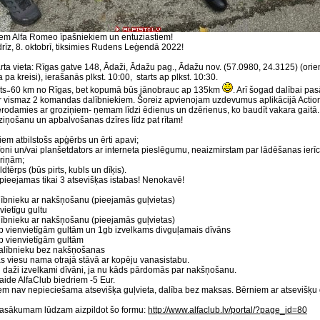
iem Alfa Romeo īpašniekiem un entuziastiem!
rīz, 8. oktobrī, tiksimies Rudens Leģendā 2022!
ta vieta: Rīgas gatve 148, Ādaži, Ādažu pag., Ādažu nov. (57.0980, 24.3125) (orie
a pa kreisi), ierašanās plkst. 10:00, starts ap plkst. 10:30.
ts ̴ 60 km no Rīgas, bet kopumā būs jānobrauc ap 135km
. Arī šogad dalībai 
 vismaz 2 komandas dalībniekiem. Šoreiz apvienojam uzdevumus aplikācijā Action
rodamies ar groziņiem- ņemam līdzi ēdienus un dzērienus, ko baudīt vakara gaitā. 
ziņošanu un apbalvošanas dzīres līdz pat rītam!
ļiem atbilstošs apģērbs un ērti apavi;
efoni un/vai planšetdators ar interneta pieslēgumu, neaizmirstam par lādēšanas ierī
ariņām;
ldtērps (būs pirts, kubls un dīķis).
ieejamas tikai 3 atsevišķas istabas! Nenokavē!
lībnieku ar nakšņošanu (pieejamās guļvietas)
vvietīgu gultu
lībnieku ar nakšņošanu (pieejamās guļvietas)
gb vienvietīgām gultām un 1gb izvelkams divguļamais dīvāns
gb vienvietīgām gultām
alībnieku bez nakšņošanas
as viesu nama otrajā stāvā ar kopēju vanasistabu.
ēl daži izvelkami dīvāni, ja nu kāds pārdomās par nakšņošanu.
ide AlfaClub biedriem -5 Eur.
em nav nepieciešama atsevišķa guļvieta, dalība bez maksas. Bērniem ar atsevišķu 
pasākumam lūdzam aizpildot šo formu:
http://www.alfaclub.lv/portal/?page_id=80