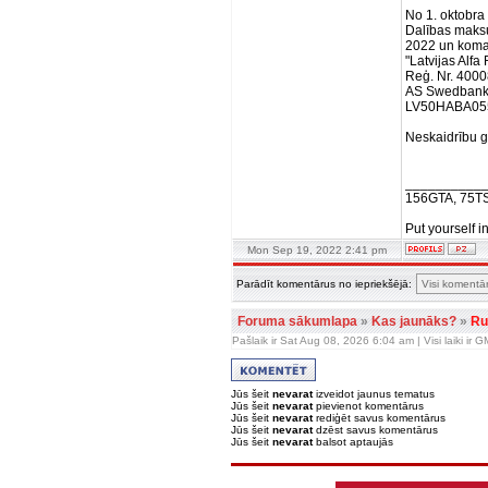
No 1. oktobra
Dalības maks
2022 un kom
"Latvijas Alf
Reģ. Nr. 400
AS Swedban
LV50HABA05
Neskaidrību ga
__________
156GTA, 75T
Put yourself i
Mon Sep 19, 2022 2:41 pm
Parādīt komentārus no iepriekšējā:
Foruma sākumlapa
»
Kas jaunāks?
»
Ru
Pašlaik ir Sat Aug 08, 2026 6:04 am | Visi laiki ir
Jūs šeit
nevarat
izveidot jaunus tematus
Jūs šeit
nevarat
pievienot komentārus
Jūs šeit
nevarat
rediģēt savus komentārus
Jūs šeit
nevarat
dzēst savus komentārus
Jūs šeit
nevarat
balsot aptaujās