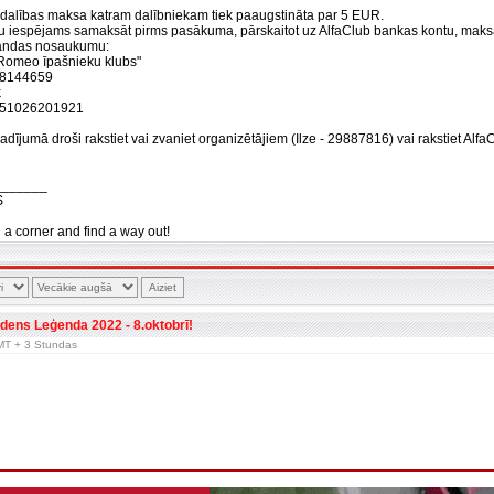
 dalības maksa katram dalībniekam tiek paaugstināta par 5 EUR.
u iespējams samaksāt pirms pasākuma, pārskaitot uz AlfaClub bankas kontu, ma
andas nosaukumu:
a Romeo īpašnieku klubs"
08144659
k
51026201921
dījumā droši rakstiet vai zvaniet organizētājiem (Ilze - 29887816) vai rakstiet Alfa
_______
S
n a corner and find a way out!
dens Leģenda 2022 - 8.oktobrī!
 GMT + 3 Stundas