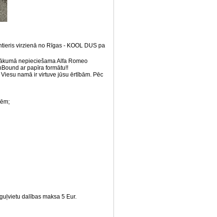
ntieris virzienā no Rīgas - KOOL DUS pa
pasākumā nepieciešama Alfa Romeo
Bound ar papīra formātu!!
Viesu namā ir virtuve jūsu ērtībām. Pēc
cēm;
guļvietu dalības maksa 5 Eur.