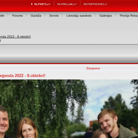
lēt
Forums
Garāža
Servisi
Lietotāju saraksts
Galerijas
Pircēja Rok
da 2022 - 8.oktobrī!
u
Ziņojums
ģenda 2022 - 8.oktobrī!