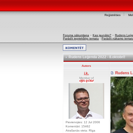
Reģistrēties
Mek
Foruma sākumlapa
»
Kas jaunāks?
»
Rudens Leģen
Parādīt iepriekšējo tematu
|
Parādīt nākamo temat
Rudens Leģenda 2022 - 8.oktobrī!
Autors
Rudens Le
j.k.
Member of
Pievienojies: 12 Jul 2006
Komentāri: 15462
Atrašanās vieta: Rīga