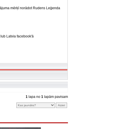
ksājuma mērķī norādot Rudens Leģenda
Club Latvia facebook'ā
1
lapa no
1
lapām pavisam