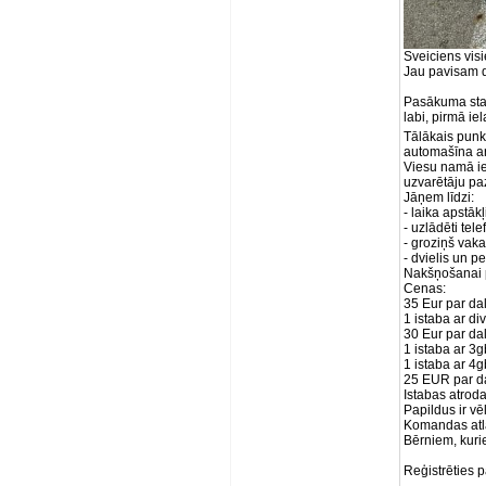
Sveiciens vis
Jau pavisam d
Pasākuma star
labi, pirmā iel
Tālākais punk
automašīna ar
Viesu namā ie
uzvarētāju pa
Jāņem līdzi:
- laika apstāk
- uzlādēti tel
- groziņš vak
- dvielis un pe
Nakšņošanai p
Cenas:
35 Eur par da
1 istaba ar di
30 Eur par da
1 istaba ar 3
1 istaba ar 4
25 EUR par d
Istabas atrod
Papildus ir v
Komandas atla
Bērniem, kuri
Reģistrēties 