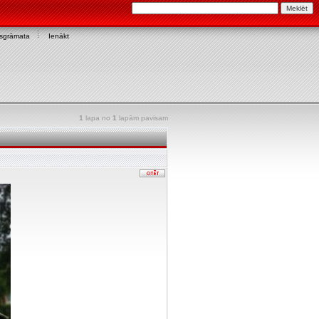
asgrāmata
Ienākt
1
lapa no
1
lapām pavisam