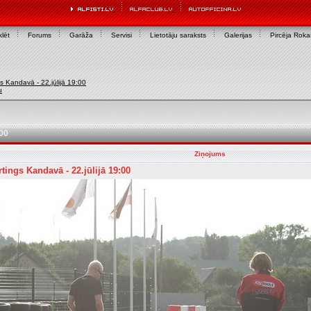
lēt
Forums
Garāža
Servisi
Lietotāju saraksts
Galerijas
Pircēja Rok
gs Kandavā - 22.jūlijā 19:00
u
:00
Ziņojums
rtings Kandavā - 22.jūlijā 19:00