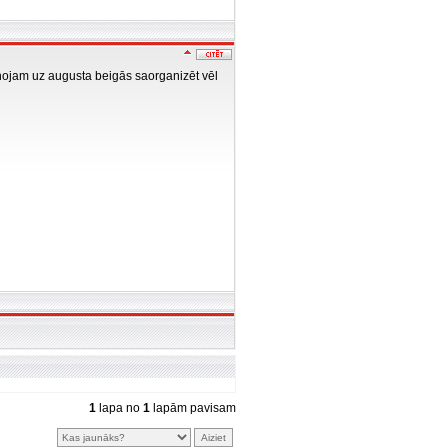
ānojam uz augusta beigās saorganizēt vēl
1
lapa no
1
lapām pavisam