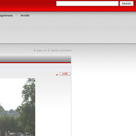
asgrāmata
Ienākt
1
lapa no
1
lapām pavisam