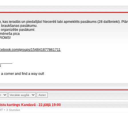
m, kas ieradās un piedalījās! Necerēti labi apmeklēts pasākums (28 dalībnieki). Pl
ga braukšanas pasākumu.
 organizētie pasākumi:
ikmēneša pica
 AROMS!
facebook.com/groups/154841877861711
_______
S
n a corner and find a way out!
fistu kartings Kandavā - 22.jūlijā 19:00
 GMT + 3 Stundas