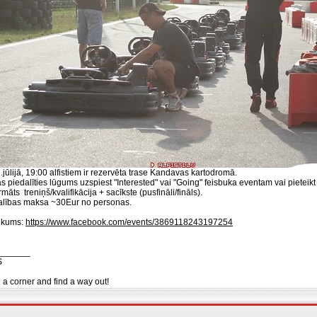
.jūlijā, 19:00 alfistiem ir rezervēta trase Kandavas kartodromā.
s piedalīties lūgums uzspiest "Interested" vai "Going" feisbuka eventam vai pieteik
māts treniņš/kvalifikācija + sacīkste (pusfināli/fināls).
alības maksa ~30Eur no personas.
ikums:
https://www.facebook.com/events/3869118243197254
_______
S
n a corner and find a way out!