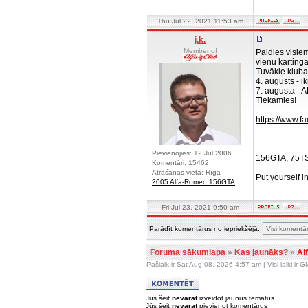
Thu Jul 22, 2021 11:53 am
j.k.
Member of
Paldies visie
vienu kartin
Tuvākie kluba
4. augusts - 
7. augusta -
Tiekamies!
https://www.
__________
Pievienojies: 12 Jul 2006
156GTA, 75T
Komentāri: 15462
Atrašanās vieta: Rīga
Put yourself i
2005 Alfa-Romeo 156GTA
Fri Jul 23, 2021 9:50 am
Parādīt komentārus no iepriekšējā:
Foruma sākumlapa
»
Kas jaunāks?
»
Al
Pašlaik ir Sat Aug 08, 2026 4:57 am | Visi laiki ir
Jūs šeit
nevarat
izveidot jaunus tematus
Jūs šeit
nevarat
pievienot komentārus