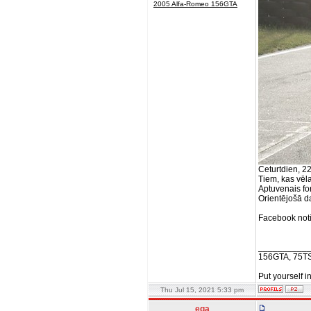
2005 Alfa-Romeo 156GTA
Ceturtdien, 22
Tiem, kas vēla
Aptuvenais for
Orientējošā d
Facebook not
__________
156GTA, 75T
Put yourself i
Thu Jul 15, 2021 5:33 pm
ega