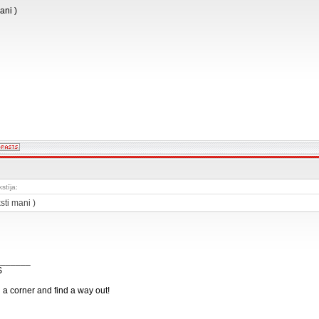
ani )
stīja:
sti mani )
_______
S
n a corner and find a way out!