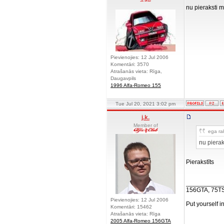
nu pieraksti m
Pievienojies: 12 Jul 2006
Komentāri: 3570
Atrašanās vieta: Rīga,
Daugavpils
1996 Alfa-Romeo 155
Tue Jul 20, 2021 3:02 pm
j.k.
Member of
ega rak
nu pierak
Pierakstīts
__________
156GTA, 75T
Pievienojies: 12 Jul 2006
Put yourself i
Komentāri: 15462
Atrašanās vieta: Rīga
2005 Alfa-Romeo 156GTA