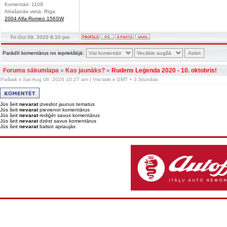
Komentāri: 1109
Atrašanās vieta: Rīga
2004 Alfa-Romeo 156SW
Fri Oct 09, 2020 8:10 pm
Parādīt komentārus no iepriekšējā:
Foruma sākumlapa
»
Kas jaunāks?
»
Rudens Leģenda 2020 - 10. oktobris!
Pašlaik ir Sat Aug 08, 2026 10:27 am | Visi laiki ir GMT + 3 Stundas
Jūs šeit
nevarat
izveidot jaunus tematus
Jūs šeit
nevarat
pievienot komentārus
Jūs šeit
nevarat
rediģēt savus komentārus
Jūs šeit
nevarat
dzēst savus komentārus
Jūs šeit
nevarat
balsot aptaujās