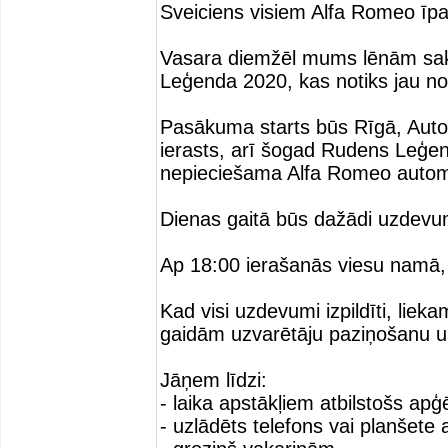
Sveiciens visiem Alfa Romeo īp
Vasara diemžēl mums lēnām saka 
Leģenda 2020, kas notiks jau no 
Pasākuma starts būs Rīgā, Autob
ierasts, arī šogad Rudens Leģen
nepieciešama Alfa Romeo autom
Dienas gaitā būs dažādi uzdevu
Ap 18:00 ierašanās viesu namā, 
Kad visi uzdevumi izpildīti, lie
gaidām uzvarētāju paziņošanu un
Jāņem līdzi:
- laika apstākļiem atbilstošs ap
- uzlādēts telefons vai planšete