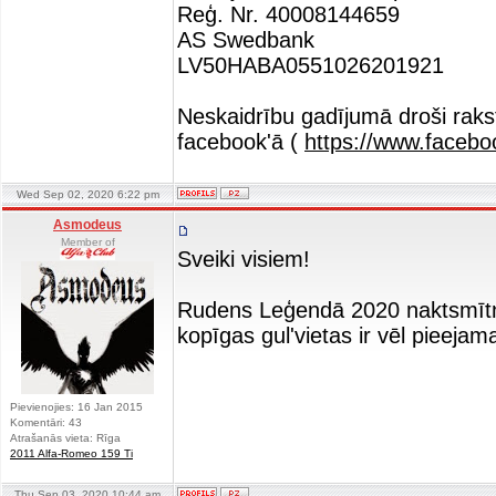
Reģ. Nr. 40008144659
AS Swedbank
LV50HABA0551026201921
Neskaidrību gadījumā droši rakst
facebook'ā (
https://www.faceboo
Wed Sep 02, 2020 6:22 pm
Asmodeus
Member of
Sveiki visiem!
Rudens Leģendā 2020 naktsmītnes
kopīgas gul'vietas ir vēl pieejam
Pievienojies: 16 Jan 2015
Komentāri: 43
Atrašanās vieta: Rīga
2011 Alfa-Romeo 159 Ti
Thu Sep 03, 2020 10:44 am