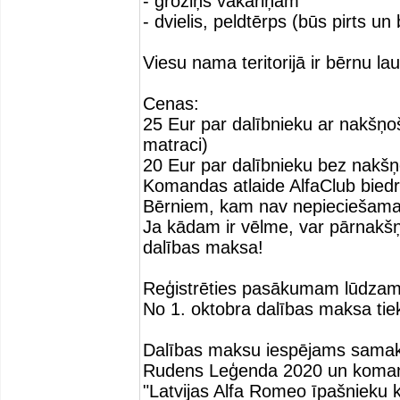
- groziņš vakariņām
- dvielis, peldtērps (būs pirts un
Viesu nama teritorijā ir bērnu 
Cenas:
25 Eur par dalībnieku ar nakšņoša
matraci)
20 Eur par dalībnieku bez nakš
Komandas atlaide AlfaClub biedr
Bērniem, kam nav nepieciešama a
Ja kādam ir vēlme, var pārnakšņ
dalības maksa!
Reģistrēties pasākumam lūdzam j
No 1. oktobra dalības maksa ti
Dalības maksu iespējams samak
Rudens Leģenda 2020 un koma
"Latvijas Alfa Romeo īpašnieku k