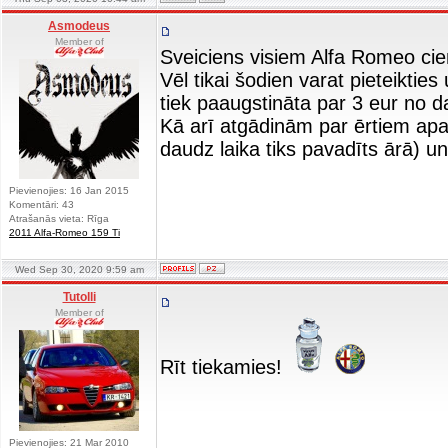
Asmodeus
Member of
Sveiciens visiem Alfa Romeo cie
Vēl tikai šodien varat pieteikti
tiek paaugstināta par 3 eur no d
Kā arī atgādinām par ērtiem apa
daudz laika tiks pavadīts ārā) u
Pievienojies: 16 Jan 2015
Komentāri: 43
Atrašanās vieta: Rīga
2011 Alfa-Romeo 159 Ti
Wed Sep 30, 2020 9:59 am
Tutolli
Member of
Rīt tiekamies!
Pievienojies: 21 Mar 2010