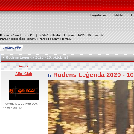
Reģistrēties
Meklēt
F
Foruma sākumlapa
»
Kas jaunāks?
»
Rudens Leģenda 2020 - 10. oktobris!
Parādīt iepriekšējo tematu
|
Parādīt nākamo tematu
Rudens Leģenda 2020 - 10. oktobris!
Autors
Rudens Leģenda 2020 - 10.
Alfa_Club
Pievienojies: 26 Feb 2007
Komentāri: 13