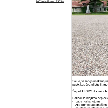
2003 Alfa-Romeo 156SW
Saule, vasarīgs noskaņoju
pusē, kas šogad būs 8.aug
Šogad AROMS tiks veidots u
Dalībai salidojumā nepiec
- Labs noskaņojums
- Alfa Romeo automašīna