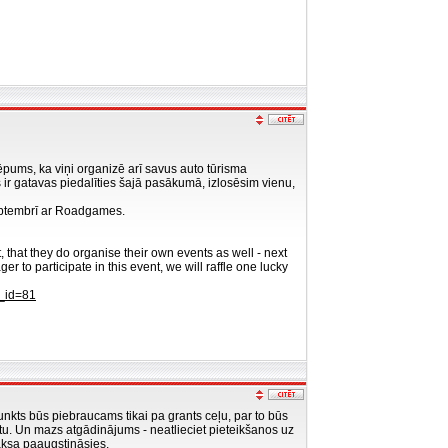
ēpums, ka viņi organizē arī savus auto tūrisma
 gatavas piedalīties šajā pasākumā, izlosēsim vienu,
septembrī ar Roadgames.
, that they do organise their own events as well - next
to participate in this event, we will raffle one lucky
e_id=81
nkts būs piebraucams tikai pa grants ceļu, par to būs
ktu. Un mazs atgādinājums - neatlieciet pieteikšanos uz
aksa paaugstināsies.