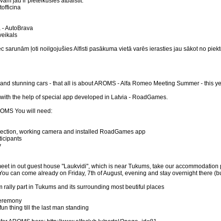
 jau ir pieteikušies atbalstīt:
tofficina
ā - AutoBrava
veikals
pēc sarunām ļoti noilgojušies Alfisti pasākuma vietā varēs ierasties jau sākot no pi
nd stunning cars - that all is about AROMS - Alfa Romeo Meeting Summer - this year
ith the help of special app developed in Latvia - RoadGames.
AROMS You will need:
nection, working camera and installed RoadGames app
ticipants
y
et in out guest house "Laukvidi", which is near Tukums, take our accommodation plac
, You can come already on Friday, 7th of August, evening and stay overnight there (
m rally part in Tukums and its surrounding most beutiful places
ceremony
un thing till the last man standing