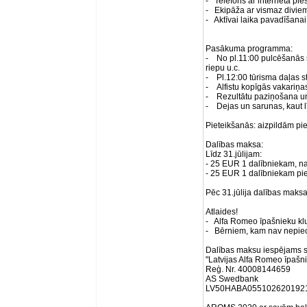
- Telefons ar interneta pi
- Ekipāža ar vismaz divie
- Aktīvai laika pavadīšana
Pasākuma programma:
- No pl.11:00 pulcēšanās s
riepu u.c.
- Pl.12:00 tūrisma daļas 
- Alfistu kopīgās vakariņa
- Rezultātu paziņošana u
- Dejas un sarunas, kaut lī
Pieteikšanās: aizpildām p
Dalības maksa:
Līdz 31.jūlijam:
- 25 EUR 1 dalībniekam, na
- 25 EUR 1 dalībniekam p
Pēc 31.jūlija dalības maksa
Atlaides!
- Alfa Romeo īpašnieku k
- Bērniem, kam nav nepie
Dalības maksu iespējams s
"Latvijas Alfa Romeo īpašn
Reģ. Nr. 40008144659
AS Swedbank
LV50HABA055102620192