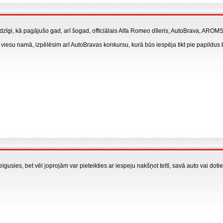
 līdzīgi, kā pagājušo gad, arī šogad, officiālais Alfa Romeo dīleris, AutoBrava, 
 viesu namā, izpēlēsim arī AutoBravas konkursu, kurā būs iespēja tikt pie papildus
usies, bet vēl joprojām var pieteikties ar iespeju nakšņot teltī, savā auto vai dotie