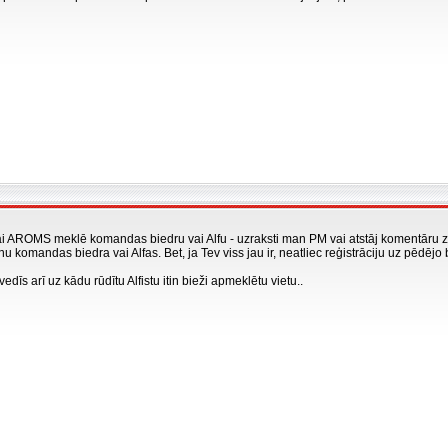
ībai AROMS meklē komandas biedru vai Alfu - uzraksti man PM vai atstāj komentāru 
 komandas biedra vai Alfas. Bet, ja Tev viss jau ir, neatliec reģistrāciju uz pēdējo 
īs arī uz kādu rūdītu Alfistu itin bieži apmeklētu vietu..