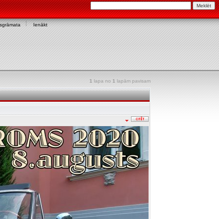
asgrāmata
Ienākt
1
lapa no
1
lapām pavisam