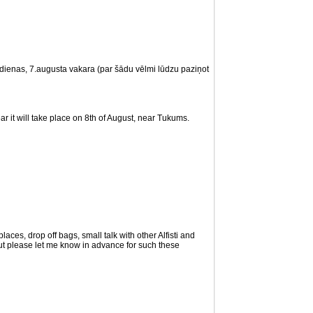
ektdienas, 7.augusta vakara (par šādu vēlmi lūdzu paziņot
 it will take place on 8th of August, near Tukums.
es, drop off bags, small talk with other Alfisti and
but please let me know in advance for such these