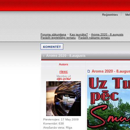
Reģistrēties
Mek
Foruma sākumlapa
»
Kas jaunāks?
»
Aroms 2020 - 8.augusts
Parādīt iepriekšējo tematu
|
Parādīt nākamo tematu
Aroms 2020 - 8.augusts
Autors
Aroms 2020 - 8.augu
riexc
Member of
Pievienojies: 17 May 2009
Komentāri: 638
Atrašanās vieta: Rīga