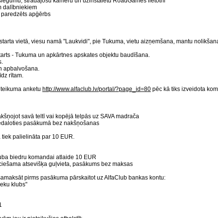
eslēgumu, strādājošu kameru un uzinstalētu RoadGames lietotni
m dalībniekiem
i paredzēts apģērbs
tarta vietā, viesu namā "Laukvidi", pie Tukuma, vietu aizņemšana, mantu nolikšana
starts - Tukuma un apkārtnes apskates objektu baudīšana.
s.
n apbalvošana.
dz rītam.
ieteikuma anketu
http://www.alfaclub.lv/portal/?page_id=80
pēc kā tiks izveidota ko
kšņojot savā teltī vai kopējā telpās uz SAVA madrača
iedaloties pasākumā bez nakšņošanas
 tiek palielināta par 10 EUR.
luba biedru komandai atlaide 10 EUR
ciešama atsevišķa guļvieta, pasākums bez maksas
amaksāt pirms pasākuma pārskaitot uz AlfaClub bankas kontu:
ieku klubs"
1