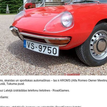
ms, skaistas un sportiskas automašīnas – tas ir AROMS (Alfa Romeo Owner Meetin
ustā, Tukuma pusē.
z Latvijā izstrādātas telefonu lietotnes - RoadGames.
iešams: