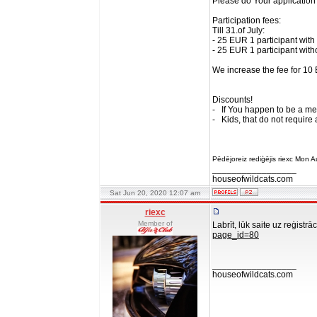
Please do Your applicatio
Participation fees:
Till 31.of July:
- 25 EUR 1 participant wi
- 25 EUR 1 participant wi
We increase the fee for 10 
Discounts!
- If You happen to be a me
- Kids, that do not require 
Pēdējoreiz rediģējis riexc Mon 
_________________
houseofwildcats.com
Sat Jun 20, 2020 12:07 am
riexc
Member of
Labrīt, lūk saite uz reģist
page_id=80
_________________
houseofwildcats.com