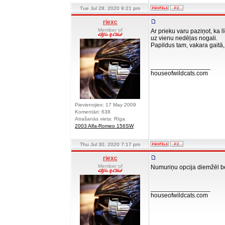
Tue Jul 28, 2020 9:21 pm
riexc
Member of
Ar prieku varu paziņot, ka
uz vienu nedēļas nogali.
Papildus tam, vakara gaitā,
_________________
houseofwildcats.com
Pievienojies: 17 May 2009
Komentāri: 638
Atrašanās vieta: Rīga
2003 Alfa-Romeo 156SW
Thu Jul 30, 2020 7:17 pm
riexc
Member of
Numuriņu opcija diemžēl beig
_________________
houseofwildcats.com