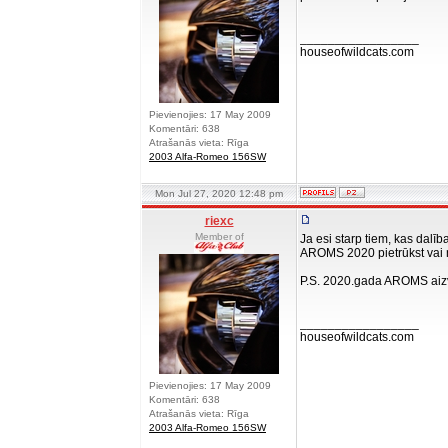
_________________
houseofwildcats.com
Pievienojies: 17 May 2009
Komentāri: 638
Atrašanās vieta: Rīga
2003 Alfa-Romeo 156SW
Mon Jul 27, 2020 12:48 pm
riexc
Member of
Ja esi starp tiem, kas dal
AROMS 2020 pietrūkst vai nu
P.S. 2020.gada AROMS aizved
_________________
houseofwildcats.com
Pievienojies: 17 May 2009
Komentāri: 638
Atrašanās vieta: Rīga
2003 Alfa-Romeo 156SW