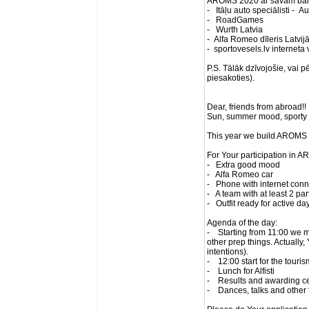
AROMS 2020 ar savām balvām
- Itāļu auto speciālisti - Au
- RoadGames
- Wurth Latvia
- Alfa Romeo dīleris Latvij
- sportovesels.lv interneta 
P.S. Tālāk dzīvojošie, vai 
piesakoties).
Dear, friends from abroad!!
Sun, summer mood, sporty a
This year we build AROMS w
For Your participation in 
- Extra good mood
- Alfa Romeo car
- Phone with internet con
- A team with at least 2 par
- Outfit ready for active da
Agenda of the day:
- Starting from 11:00 we me
other prep things. Actually
intentions).
- 12:00 start for the touris
- Lunch for Alfisti
- Results and awarding 
- Dances, talks and other f