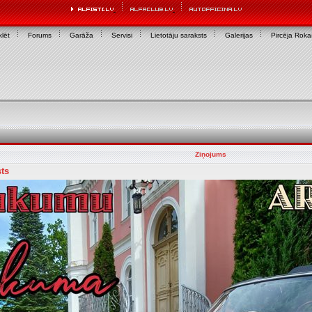
lēt
Forums
Garāža
Servisi
Lietotāju saraksts
Galerijas
Pircēja Rok
Ziņojums
sts