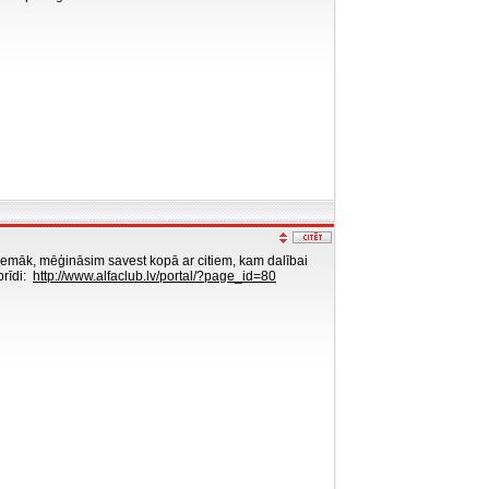
zemāk, mēģināsim savest kopā ar citiem, kam dalībai
brīdi:
http://www.alfaclub.lv/portal/?page_id=80