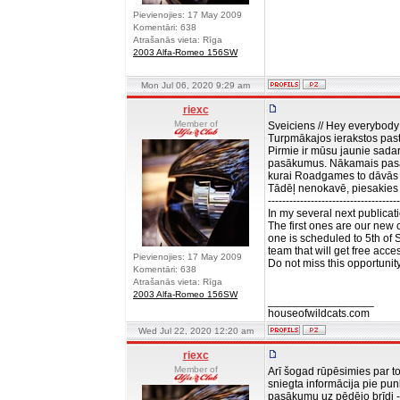
Pievienojies: 17 May 2009
Komentāri: 638
Atrašanās vieta: Rīga
2003 Alfa-Romeo 156SW
Mon Jul 06, 2020 9:29 am
riexc
Member of
Sveiciens // Hey everybody!
Turpmākajos ierakstos pas
Pirmie ir mūsu jaunie sadar
pasākumus. Nākamais pasāku
kurai Roadgames to dāvās i
Tādēļ nenokavē, piesakies
-------------------------------------
In my several next publicat
The first ones are our new c
one is scheduled to 5th of 
team that will get free acces
Pievienojies: 17 May 2009
Do not miss this opportunit
Komentāri: 638
Atrašanās vieta: Rīga
2003 Alfa-Romeo 156SW
_________________
houseofwildcats.com
Wed Jul 22, 2020 12:20 am
riexc
Member of
Arī šogad rūpēsimies par to
sniegta informācija pie pun
pasākumu uz pēdējo brīdi -