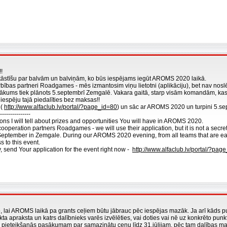
!
tāstīšu par balvām un balviņām, ko būs iespējams iegūt AROMS 2020 laikā.
bības partneri Roadgames - mēs izmantosim viņu lietotni (aplikāciju), bet nav nosl
ms tiek plānots 5.septembrī Zemgalē. Vakara gaitā, starp visām komandām, kas ir
espēju tajā piedalīties bez maksas!!
 (
http://www.alfaclub.lv/portal/?page_id=80
) un sāc ar AROMS 2020 un turpini 5.
---------------
ions I will tell about prizes and opportunities You will have in AROMS 2020.
ooperation partners Roadgames - we will use their application, but it is not a secret
September in Zemgale. During our AROMS 2020 evening, from all teams that are eager 
s to this event.
y, send Your application for the event right now -
http://www.alfaclub.lv/portal/?pag
, lai AROMS laikā pa grants ceļiem būtu jābrauc pēc iespējas mazāk. Ja arī kāds pu
kta apraksta un katrs dalībnieks varēs izvēlēties, vai doties vai nē uz konkrēto pun
 pieteikšanās pasākumam par samazinātu cenu līdz 31.jūlijam, pēc tam dalības m