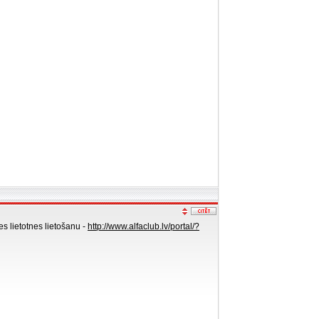
es lietotnes lietošanu -
http://www.alfaclub.lv/portal/?