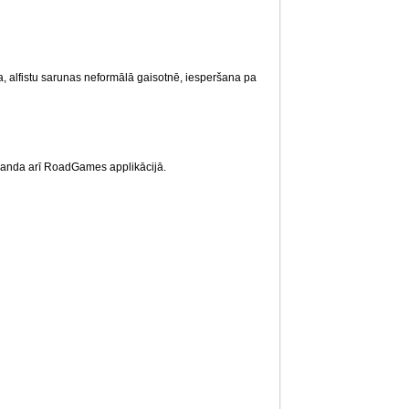
, alfistu sarunas neformālā gaisotnē, iesperšana pa
manda arī RoadGames applikācijā.