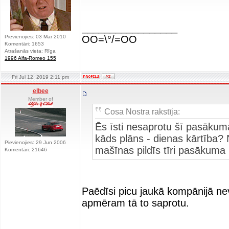
_________________
Pievienojies: 03 Mar 2010
OO=\°/=OO
Komentāri: 1653
Atrašanās vieta: Rīga
1996 Alfa-Romeo 155
Fri Jul 12, 2019 2:11 pm
elbee
Member of
Cosa Nostra rakstīja:
Ēs īsti nesaprotu šī pasākum
kāds plāns - dienas kārtība?
Pievienojies: 29 Jun 2006
mašīnas pildīs tīri pasākuma
Komentāri: 21646
Paēdīsi picu jaukā kompānijā nev
apmēram tā to saprotu.