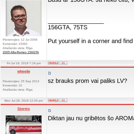
_________________
156GTA, 75TS
Put yourself in a corner and find
Pievienojies: 12 Jul 2006
Komentāri: 15462
Atrašanās vieta: Rīga
2005 Alfa-Romeo 156GTA
Fri Jul 19, 2019 7:19 pm
wheelie
sz brauks prom vai paliks LV?
Pievienojies: 25 Sep 2013
Komentāri: 10
Atrašanās vieta: Rīga
Mon Jul 29, 2019 12:20 pm
Storms
Diktan jau nu gribētos šo AROMā