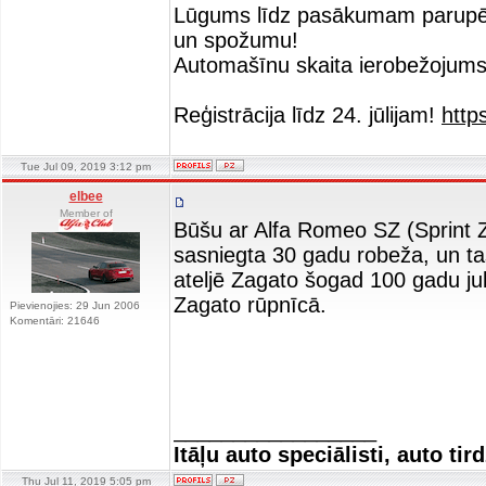
Lūgums līdz pasākumam parupēti
un spožumu!
Automašīnu skaita ierobežojums
Reģistrācija līdz 24. jūlijam!
http
Tue Jul 09, 2019 3:12 pm
elbee
Member of
Būšu ar Alfa Romeo SZ (Sprint Z
sasniegta 30 gadu robeža, un tas o
ateljē Zagato šogad 100 gadu jubi
Zagato rūpnīcā.
Pievienojies: 29 Jun 2006
Komentāri: 21646
_________________
Itāļu auto speciālisti, auto tir
Thu Jul 11, 2019 5:05 pm