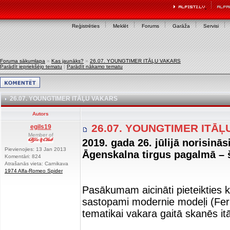
Reģistrēties
Meklēt
Forums
Garāža
Servisi
Foruma sākumlapa
»
Kas jaunāks?
»
26.07. YOUNGTIMER ITĀĻU VAKARS
Parādīt iepriekšējo tematu
|
Parādīt nākamo tematu
26.07. YOUNGTIMER ITĀĻU VAKARS
Autors
26.07. YOUNGTIMER ITĀ
egils19
Member of
2019. gada 26. jūlijā norisin
Pievienojies: 13 Jan 2013
Āgenskalna tirgus pagalmā – š
Komentāri: 824
Atrašanās vieta: Carnikava
1974 Alfa-Romeo Spider
Pasākumam aicināti pieteikties kl
sastopami modernie modeļi (Ferra
tematikai vakara gaitā skanēs it