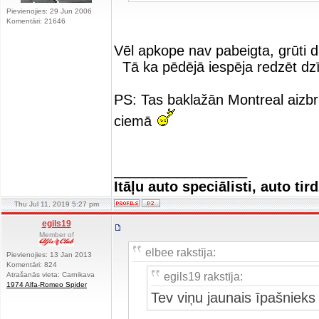
Pievienojies: 29 Jun 2006
Komentāri: 21646
Vēl apkope nav pabeigta, grūti 
Tā ka pēdējā iespēja redzēt dzī
PS: Tas baklažān Montreal aizbra
ciemā
_________________
Itāļu auto speciālisti, auto tir
Thu Jul 11, 2019 5:27 pm
egils19
Member of
elbee rakstīja:
Pievienojies: 13 Jan 2013
Komentāri: 824
egils19 rakstīja:
Atrašanās vieta: Carnikava
1974 Alfa-Romeo Spider
Tev viņu jaunais īpašniek