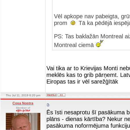
Vēl apkope nav pabeigta, grū
prom
Tā ka pēdējā iespēja
PS: Tas baklažān Montreal aizb
Montreal ciemā
Vai tika ar to Krievijas Monti n
meklēs kas to grib pārņemt. Latv
Eiropas tas ir vēl sarežģītāk
Thu Jul 11, 2019 6:20 pm
Cosa Nostra
Member of
Ēs īsti nesaprotu šī pasākuma b
plāns - dienas kārtība? Nekur ne
pasākuma noformējuma funkciju