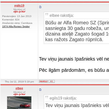
egils19
Member of
elbee rakstīja:
Pievienojies: 13 Jan 2013
Komentāri: 824
Būšu ar Alfa Romeo SZ (Sprin
Atrašanās vieta: Carnikava
1974 Alfa-Romeo Spider
sasniegta 30 gadu robeža, un ta
dizaina ateljē Zagato šogad 10
kas ražots Zagato rūpnīcā.
Tev viņu jaunais īpašnieks vēl 
Pēc ilgām pārdomām, es būšu a
Thu Jul 11, 2019 5:19 pm
elbee
Member of
egils19 rakstīja:
Tev viņu jaunais īpašnieks v