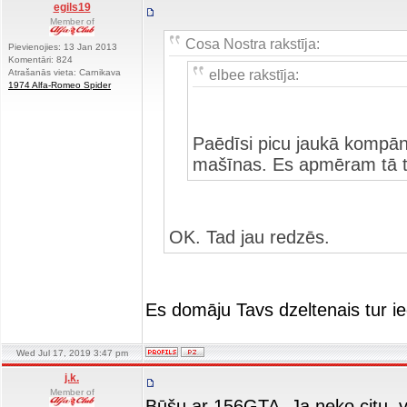
egils19
Member of
Cosa Nostra rakstīja:
Pievienojies: 13 Jan 2013
Komentāri: 824
elbee rakstīja:
Atrašanās vieta: Carnikava
1974 Alfa-Romeo Spider
Paēdīsi picu jaukā kompāni
mašīnas. Es apmēram tā t
OK. Tad jau redzēs.
Es domāju Tavs dzeltenais tur i
Wed Jul 17, 2019 3:47 pm
j.k.
Member of
Būšu ar 156GTA. Ja neko citu, 