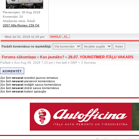
Pievienojies: 30 Aug 2018
Komentāri: 24
Atrašanās vieta: Ādaži
2007 Alfa-Romeo 159 Q4
Wed Jul 31, 2019 11:16 pm
Parādīt komentārus no iepriekšējā:
Foruma sākumlapa
»
Kas jaunāks?
»
26.07. YOUNGTIMER ITĀĻU VAKARS
Pašlaik ir Sun Aug 09, 2026 7:23 pm | Visi laiki ir GMT + 3 Stundas
Jūs šeit
nevarat
izveidot jaunus tematus
Jūs šeit
nevarat
pievienot komentārus
Jūs šeit
nevarat
rediģēt savus komentārus
Jūs šeit
nevarat
dzēst savus komentārus
Jūs šeit
nevarat
balsot aptaujās