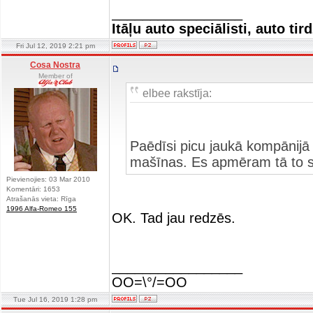
_________________
Itāļu auto speciālisti, auto tir
Fri Jul 12, 2019 2:21 pm
Cosa Nostra
Member of
elbee rakstīja:
Paēdīsi picu jaukā kompānijā 
mašīnas. Es apmēram tā to s
Pievienojies: 03 Mar 2010
Komentāri: 1653
Atrašanās vieta: Rīga
1996 Alfa-Romeo 155
OK. Tad jau redzēs.
_________________
OO=\°/=OO
Tue Jul 16, 2019 1:28 pm