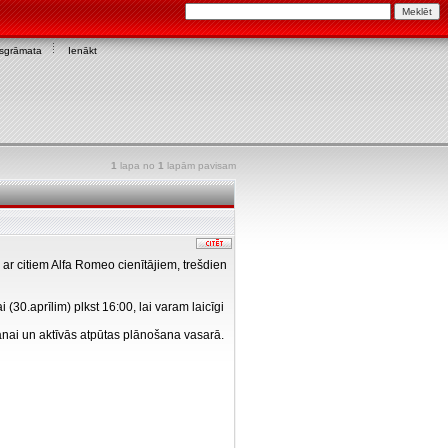
asgrāmata
Ienākt
1
lapa no
1
lapām pavisam
 ar citiem Alfa Romeo cienītājiem, trešdien
30.aprīlim) plkst 16:00, lai varam laicīgi
anai un aktīvās atpūtas plānošana vasarā.