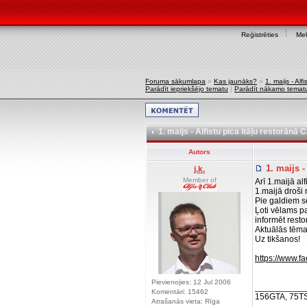
Reģistrēties
Mek
Foruma sākumlapa
»
Kas jaunāks?
»
1. maijs - Al
Parādīt iepriekšējo tematu
|
Parādīt nākamo temat
1. maijs - Alfistu pica itāļu restorānā
Autors
1. maijs -
j.k.
Member of
Arī 1.maijā al
1.maijā droši 
Pie galdiem s
Ļoti vēlams pa
informēt resto
Aktuālās tēma
Uz tikšanos!
https://www.
Pievienojies: 12 Jul 2006
__________
Komentāri: 15462
156GTA, 75T
Atrašanās vieta: Rīga