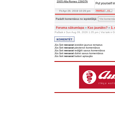
2005 Alfa-Romeo 156GTA
Put yourself i
Fri Apr 26, 2019 10:29 pm
Parādīt komentārus no iepriekšējā:
Foruma sākumlapa
»
Kas jaunāks?
»
1.
Pašlaik ir Sun Aug 09, 2026 1:35 pm | Visi laiki ir
Jūs šeit
nevarat
izveidot jaunus tematus
Jūs šeit
nevarat
pievienot komentārus
Jūs šeit
nevarat
rediģēt savus komentārus
Jūs šeit
nevarat
dzēst savus komentārus
Jūs šeit
nevarat
balsot aptaujās