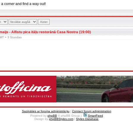
n a corner and find a way out!
 maijs - Alfistu pica itāļu restorānā Casa Nostra (19:00)
 GMT + 3 Stundas
Sazināties ar foruma administrāciju
|
Contact forum administration
Powered by
phpBB
© phpBB Group |
SmartFeed
Design by
phpBBStyles.com
|
Styles Database