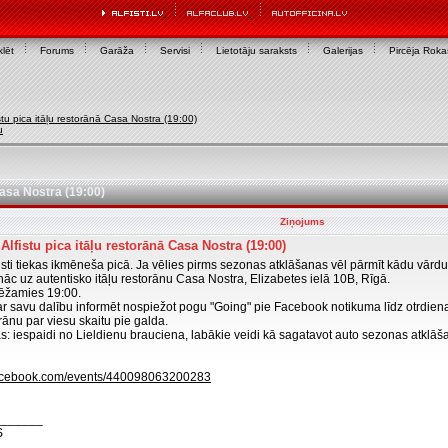
lēt
Forums
Garāža
Servisi
Lietotāju saraksts
Galerijas
Pircēja Rok
fistu pica itāļu restorānā Casa Nostra (19:00)
u
 Casa Nostra (19:00)
Ziņojums
 Alfistu pica itāļu restorānā Casa Nostra (19:00)
fisti tiekas ikmēneša picā. Ja vēlies pirms sezonas atklāšanas vēl pārmīt kādu vārdu
nāc uz autentisko itāļu restorānu Casa Nostra, Elizabetes ielā 10B, Rīgā.
ēžamies 19:00.
r savu dalību informēt nospiežot pogu "Going" pie Facebook notikuma līdz otrdienai (
rānu par viesu skaitu pie galda.
s: iespaidi no Lieldienu brauciena, labākie veidi kā sagatavot auto sezonas atklāš
facebook.com/events/440098063200283
_______
S