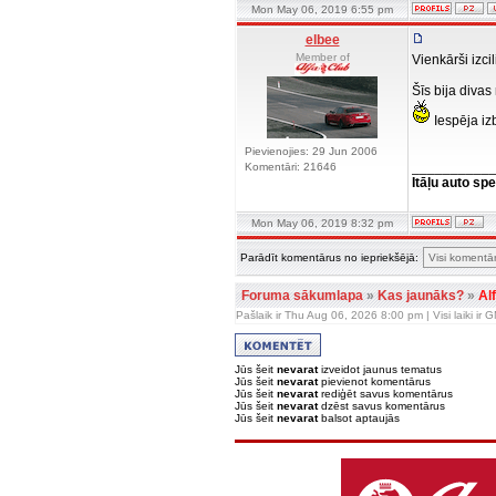
Mon May 06, 2019 6:55 pm
elbee
Member of
Vienkārši izci
Šīs bija diva
Iespēja iz
Pievienojies: 29 Jun 2006
__________
Komentāri: 21646
Itāļu auto spe
Mon May 06, 2019 8:32 pm
Parādīt komentārus no iepriekšējā:
Foruma sākumlapa
»
Kas jaunāks?
»
Al
Pašlaik ir Thu Aug 06, 2026 8:00 pm | Visi laiki ir
Jūs šeit
nevarat
izveidot jaunus tematus
Jūs šeit
nevarat
pievienot komentārus
Jūs šeit
nevarat
rediģēt savus komentārus
Jūs šeit
nevarat
dzēst savus komentārus
Jūs šeit
nevarat
balsot aptaujās