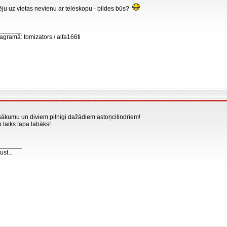
ēju uz vietas nevienu ar teleskopu - bildes būs?
_______
agramā: tomizators / alfa166ti
sākumu un diviem pilnīgi dažādiem astoņcilindriem!
 laiks tapa labāks!
_______
st...