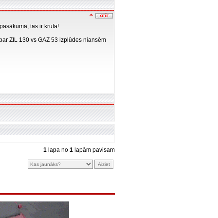
pasākumā, tas ir kruta!
s par ZIL 130 vs GAZ 53 izplūdes niansēm
1
lapa no
1
lapām pavisam