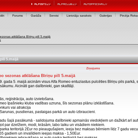
lēt
Forums
Garāža
Servisi
Lietotāju saraksts
Galerijas
Pircēja Rok
zonas atklāšana Bīriņu pilī 5.maijā
u
ilī 5.maijā
Ziņojums
o sezonas atklāšana Bīriņu pilī 5.maijā
. gada 5. maijā aicinām visus Alfa Romeo entuziastus pulcēties Bīriņu pils parkā, s
ākumu. Aicināti gan dalībnieki, gan skatītāji.
s, reģistrācija, auto izvietošana.
meo īpašnieku kluba vadības uzruna, šīs sezonas plānu izklāstīšana.
nkurs vai atrakcija
 Sarunas, pusdienas, pastaigas parkā un auto izbraucieni.
gadu šajā pasākumā - salidojuma dalībnieki apmainās viedokļiem un dažkārt arī au
ot par dzelžiem, modi, krāsām, labo laiku un visādiem niekiem.
parka teritorijā 2Eur no pieaugušajiem, ieeja bez maksas bērniem līdz 7 gadu ve
65 gadiem un invalīdiem ieejas maksa - 1,50Eur.
bniekiem iebraukšana ar auto parka teritorijā bez maksas.