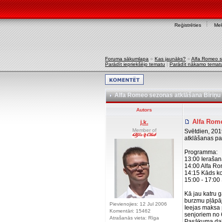
Reģistrēties
Mek
Foruma sākumlapa
»
Kas jaunāks?
»
Alfa Romeo se
Parādīt iepriekšējo tematu
|
Parādīt nākamo temat
Alfa Romeo sezonas atklāšana Bīriņu p
Autors
Alfa Rome
j.k.
Member of
Svētdien, 2019
atklāšanas pas
Programma:
13:00 Ierašanā
14:00 Alfa Ro
14:15 Kāds ko
15:00 - 17:00
Kā jau katru 
burzmu pļāpāj
Pievienojies: 12 Jul 2006
Ieejas maksa 
Komentāri: 15462
senjoriem no 
Atrašanās vieta: Rīga
Pasākuma dalī