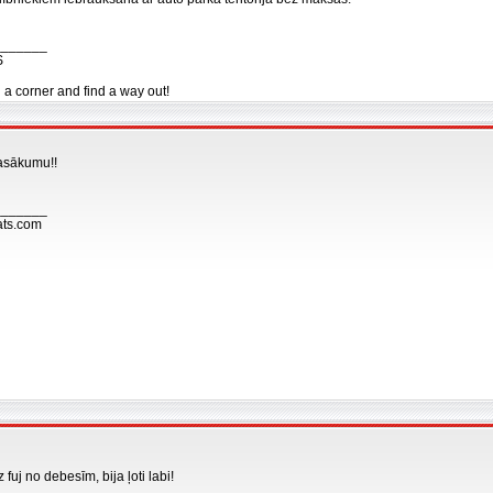
_______
S
n a corner and find a way out!
asākumu!!
_______
ats.com
 fuj no debesīm, bija ļoti labi!