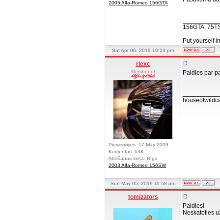
2005 Alfa-Romeo 156GTA
__________
156GTA, 75T
Put yourself i
Sat Apr 06, 2019 10:24 pm
riexc
Member of
Paldies par p
__________
houseofwildc
Pievienojies: 17 May 2009
Komentāri: 638
Atrašanās vieta: Rīga
2003 Alfa-Romeo 156SW
Sun May 05, 2019 11:58 pm
tomizators
Paldies!
Neskatoties uz