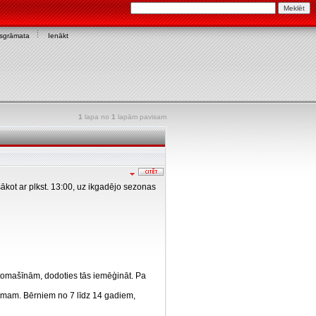
asgrāmata
Ienākt
1
lapa no
1
lapām pavisam
ākot ar plkst. 13:00, uz ikgadējo sezonas
tomašīnām, dodoties tās iemēģināt. Pa
cumam. Bērniem no 7 līdz 14 gadiem,