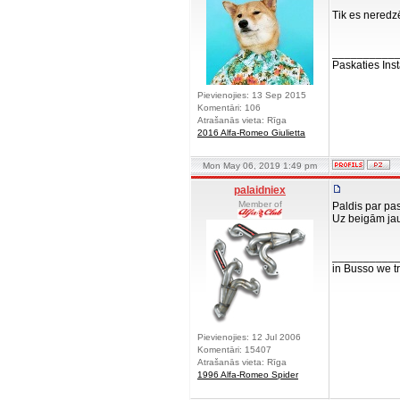
Tik es neredz
__________
Paskaties Inst
Pievienojies: 13 Sep 2015
Komentāri: 106
Atrašanās vieta: Rīga
2016 Alfa-Romeo Giulietta
Mon May 06, 2019 1:49 pm
palaidniex
Member of
Paldis par pa
Uz beigām jau
__________
in Busso we tru
Pievienojies: 12 Jul 2006
Komentāri: 15407
Atrašanās vieta: Rīga
1996 Alfa-Romeo Spider