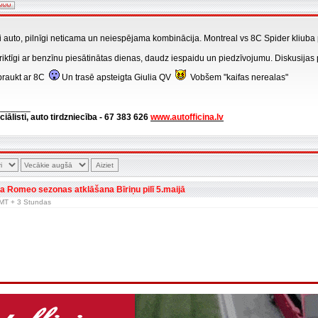
li auto, pilnīgi neticama un neiespējama kombinācija. Montreal vs 8C Spider kliuba 
s riktīgi ar benzīnu piesātinātas dienas, daudz iespaidu un piedzīvojumu. Diskusija
braukt ar 8C
Un trasē apsteigta Giulia QV
Vobšem "kaifas nerealas"
_______
ciālisti, auto tirdzniecība - 67 383 626
www.autofficina.lv
fa Romeo sezonas atklāšana Bīriņu pilī 5.maijā
 GMT + 3 Stundas