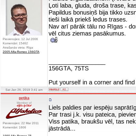
Ļoti laba, gluda, droša trase, ka
Papildus bonusiņš bija tikko uzs
tieši laikā priekš ledus trases.
Nav arī pārāk tālu no Rīgas - do
vēl citus ziemas pasākumus.
Pievienojies: 12 Jul 2006
Komentāri: 15462
Atrašanās vieta: Rīga
2005 Alfa-Romeo 156GTA
_________________
156GTA, 75TS
Put yourself in a corner and find
Sat Jan 26, 2019 3:41 am
petjka
Member of
Liels paldies par iespēju saprātī
Par trasi j.k. visu pateica, pievie
Viss patika, braukšu vēl, tas n
Pievienojies: 22 Mar 2011
jāstrādā...
Komentāri: 1606
1990 Alfa-Romeo 75