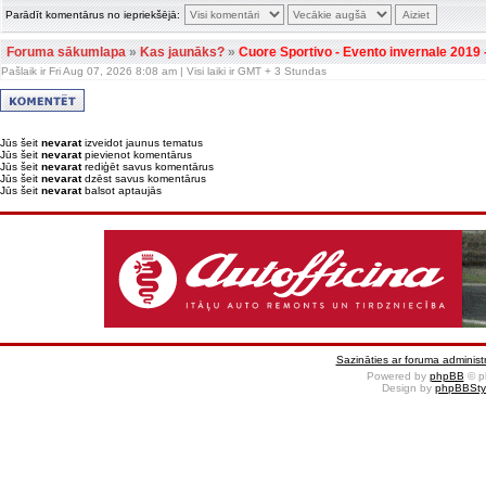
Parādīt komentārus no iepriekšējā:
Foruma sākumlapa
»
Kas jaunāks?
»
Cuore Sportivo - Evento invernale 2019 
Pašlaik ir Fri Aug 07, 2026 8:08 am | Visi laiki ir GMT + 3 Stundas
Jūs šeit
nevarat
izveidot jaunus tematus
Jūs šeit
nevarat
pievienot komentārus
Jūs šeit
nevarat
rediģēt savus komentārus
Jūs šeit
nevarat
dzēst savus komentārus
Jūs šeit
nevarat
balsot aptaujās
Sazināties ar foruma administr
Powered by
phpBB
© p
Design by
phpBBSty