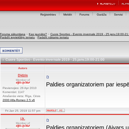
Reģistrēties
Meklēt
Forums
Garāža
Servisi
Foruma sākumlapa
»
Kas jaunāks?
»
Cuore Sportivo - Evento invernale 2019 - 25.janv.19:00-21
Parādīt iepriekšējo tematu
|
Parādīt nākamo tematu
Cuore Sportivo - Evento invernale 2019 - 25.janv.19:00-21:00
Autors
Didzis
Member of
Paldies organizatoriem par iespē
Pievienojies: 26 Apr 2010
Komentāri: 1147
Atrašanās vieta: Rīga, Cēsis
2000 Alfa-Romeo 2.5 v6
Fri Jan 25, 2019 11:57 pm
j.k.
Member of
Paldies organizatoriem (Aivars un K