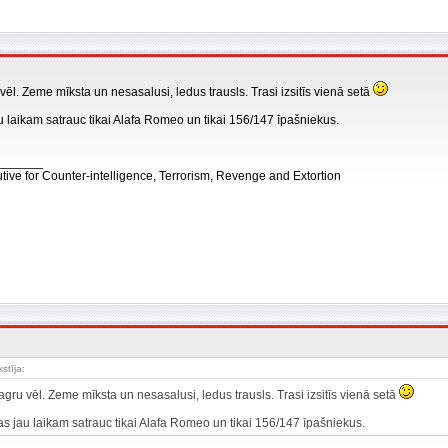
ēl. Zeme mīksta un nesasalusi, ledus trausls. Trasi izsitīs vienā setā
au laikam satrauc tikai Alafa Romeo un tikai 156/147 īpašniekus.
_______
tive for Counter-intelligence, Terrorism, Revenge and Extortion
kstīja:
gru vēl. Zeme mīksta un nesasalusi, ledus trausls. Trasi izsitīs vienā setā
tas jau laikam satrauc tikai Alafa Romeo un tikai 156/147 īpašniekus.