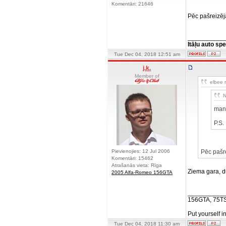
Komentāri: 21646
Pēc pašreizēj
__________
Itāļu auto spe
Tue Dec 04, 2018 12:51 am
j.k.
Member of
elbee r
N
man 
P.S.
Pievienojies: 12 Jul 2006
Pēc pašre
Komentāri: 15462
Atrašanās vieta: Rīga
Ziema gara, du
2005 Alfa-Romeo 156GTA
__________
156GTA, 75T
Put yourself i
Tue Dec 04, 2018 11:30 am