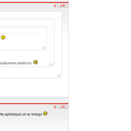
ā
gadījumam pieteicos
rta apledojusi un ar sniegu