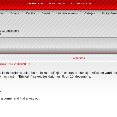
lēt
Forums
Garāža
Servisi
Lietotāju saraksts
Galerijas
Pircēja Rok
kumi 2018/2019
u
Ziņojums
asākumi 2018/2019
laikā, protams, atkarībā no laika apstākļiem un trases stāvokļa - Alfistiem varētu 
emas trasēm "Brīvkalni" sekojošos datumos: 8. un 15. decembris.
_______
S
n a corner and find a way out!