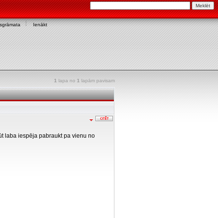
asgrāmata
Ienākt
1
lapa no
1
lapām pavisam
būt laba iespēja pabraukt pa vienu no