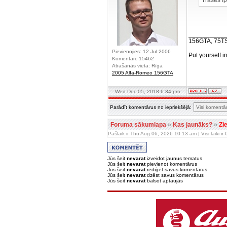
Trases īp
__________
156GTA, 75T
Pievienojies: 12 Jul 2006
Put yourself i
Komentāri: 15462
Atrašanās vieta: Rīga
2005 Alfa-Romeo 156GTA
Wed Dec 05, 2018 6:34 pm
Parādīt komentārus no iepriekšējā:
Foruma sākumlapa
»
Kas jaunāks?
»
Zi
Pašlaik ir Thu Aug 06, 2026 10:13 am | Visi laiki i
Jūs šeit
nevarat
izveidot jaunus tematus
Jūs šeit
nevarat
pievienot komentārus
Jūs šeit
nevarat
rediģēt savus komentārus
Jūs šeit
nevarat
dzēst savus komentārus
Jūs šeit
nevarat
balsot aptaujās