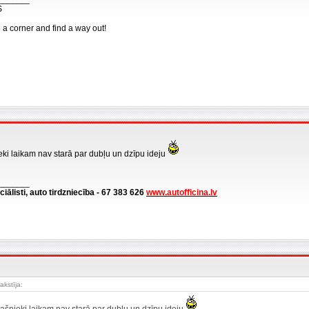
S
n a corner and find a way out!
eki laikam nav starā par dubļu un dzīpu ideju
_______
ciālisti, auto tirdzniecība - 67 383 626
www.autofficina.lv
akstīja: