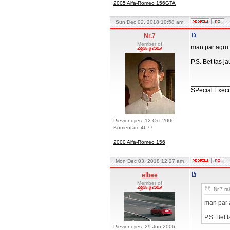
2005 Alfa-Romeo 156GTA
Sun Dec 02, 2018 10:58 am
Nr.7
Member of
man par agru v
P.S. Bet tas j
__________
SPecial Execu
Pievienojies: 12 Oct 2006
Komentāri: 4677
2000 Alfa-Romeo 156
Mon Dec 03, 2018 12:27 am
elbee
Member of
Nr.7 ra
man par a
P.S. Bet 
Pievienojies: 29 Jun 2006