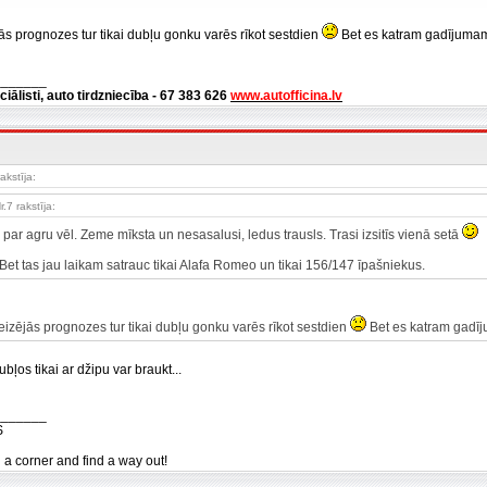
ās prognozes tur tikai dubļu gonku varēs rīkot sestdien
Bet es katram gadījuma
_______
ciālisti, auto tirdzniecība - 67 383 626
www.autofficina.lv
akstīja:
r.7 rakstīja:
par agru vēl. Zeme mīksta un nesasalusi, ledus trausls. Trasi izsitīs vienā setā
 Bet tas jau laikam satrauc tikai Alafa Romeo un tikai 156/147 īpašniekus.
izējās prognozes tur tikai dubļu gonku varēs rīkot sestdien
Bet es katram gadī
bļos tikai ar džipu var braukt...
_______
S
n a corner and find a way out!