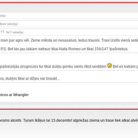
stīja:
lbee rakstīja:
Nr.7 rakstīja:
man par agru vēl. Zeme mīksta un nesasalusi, ledus trausls. Trasi izsitīs vienā set
P.S. Bet tas jau laikam satrauc tikai Alafa Romeo un tikai 156/147 īpašniekus.
pašreizējās prognozes tur tikai dubļu gonku varēs rīkot sestdien
Bet es katram 
a, dubļos tikai ar džipu var braukt...
eicos ar Wrangler
osms atcelts. Turam īkšķus lai 15.decembrī atgriežas ziema un trase tiek atkal atvē
_______