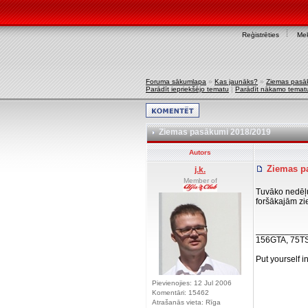
Reģistrēties
Mek
Foruma sākumlapa
»
Kas jaunāks?
»
Ziemas pasā
Parādīt iepriekšējo tematu
|
Parādīt nākamo temat
Ziemas pasākumi 2018/2019
Autors
Ziemas p
j.k.
Member of
Tuvāko nedēļu 
foršākajām zi
__________
156GTA, 75T
Put yourself i
Pievienojies: 12 Jul 2006
Komentāri: 15462
Atrašanās vieta: Rīga