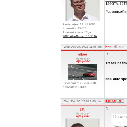
156GTA, 75T
Put yourself i
Pievienojies: 12 Jul 2006
Komentāri: 15462
Atrašanās vieta: Rīga
2005 Alfa-Romeo 156GTA
Wed Dec 05, 2018 11:56 am
elbee
Member of
Trases īpašni
__________
Itāļu auto spe
Pievienojies: 29 Jun 2006
Komentāri: 21646
Wed Dec 05, 2018 1:40 pm
j.k.
Member of
elbee r