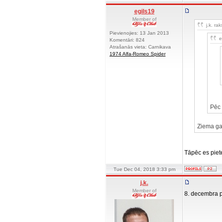
egils19
Member of
j.k. rak
Pievienojies: 13 Jan 2013
e
Komentāri: 824
Atrašanās vieta: Carnikava
1974 Alfa-Romeo Spider
Pēc 
Ziema gar
Tāpēc es piet
Tue Dec 04, 2018 3:33 pm
j.k.
Member of
8. decembra p
__________