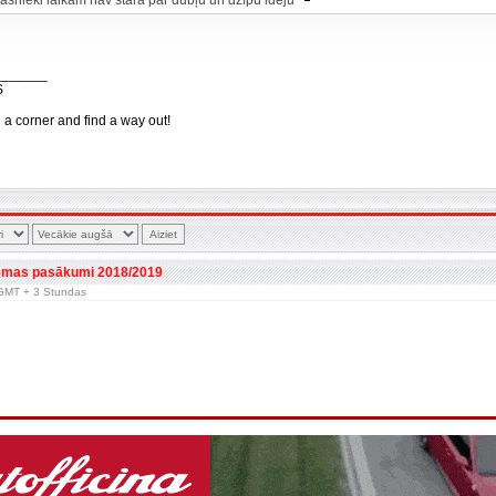
ašnieki laikam nav starā par dubļu un dzīpu ideju
_______
S
n a corner and find a way out!
emas pasākumi 2018/2019
r GMT + 3 Stundas