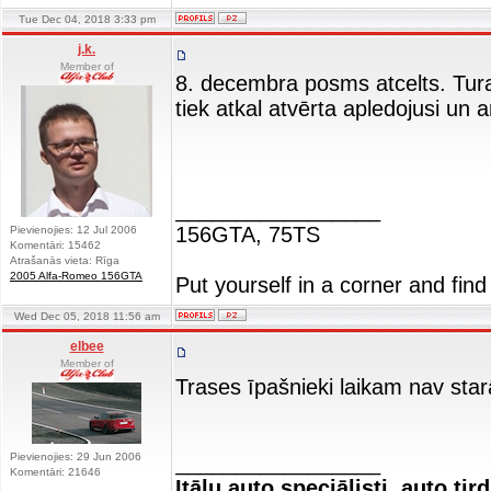
Tue Dec 04, 2018 3:33 pm
j.k.
Member of
8. decembra posms atcelts. Tura
tiek atkal atvērta apledojusi un 
_________________
156GTA, 75TS
Pievienojies: 12 Jul 2006
Komentāri: 15462
Atrašanās vieta: Rīga
2005 Alfa-Romeo 156GTA
Put yourself in a corner and find
Wed Dec 05, 2018 11:56 am
elbee
Member of
Trases īpašnieki laikam nav star
Pievienojies: 29 Jun 2006
_________________
Komentāri: 21646
Itāļu auto speciālisti, auto tir