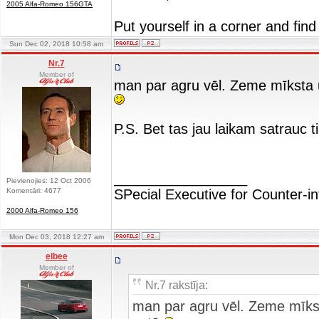
2005 Alfa-Romeo 156GTA
Put yourself in a corner and find
Sun Dec 02, 2018 10:58 am
Nr.7
Member of
man par agru vēl. Zeme mīksta un
P.S. Bet tas jau laikam satrauc 
_________________
Pievienojies: 12 Oct 2006
Komentāri: 4677
SPecial Executive for Counter-in
2000 Alfa-Romeo 156
Mon Dec 03, 2018 12:27 am
elbee
Member of
Nr.7 rakstīja:
man par agru vēl. Zeme mīksta