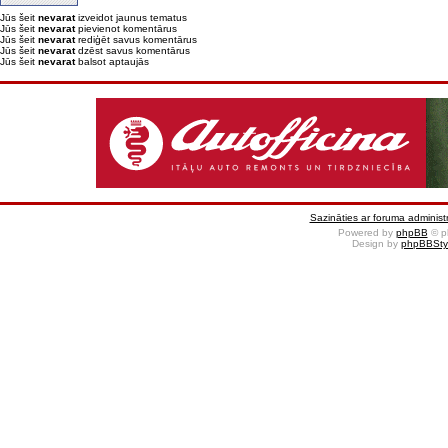
Jūs šeit
nevarat
izveidot jaunus tematus
Jūs šeit
nevarat
pievienot komentārus
Jūs šeit
nevarat
rediģēt savus komentārus
Jūs šeit
nevarat
dzēst savus komentārus
Jūs šeit
nevarat
balsot aptaujās
Sazināties ar foruma administr
Powered by
phpBB
© p
Design by
phpBBSty