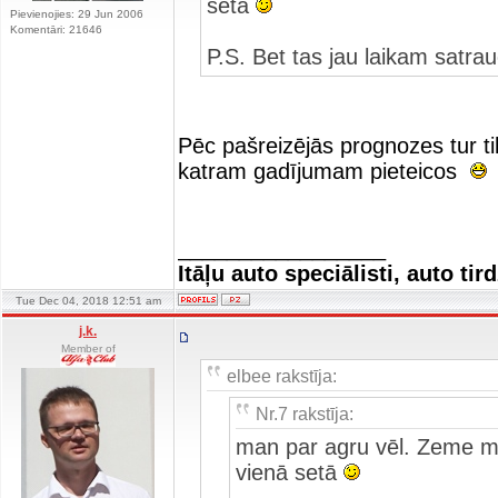
setā
Pievienojies: 29 Jun 2006
Komentāri: 21646
P.S. Bet tas jau laikam satra
Pēc pašreizējās prognozes tur ti
katram gadījumam pieteicos
_________________
Itāļu auto speciālisti, auto tir
Tue Dec 04, 2018 12:51 am
j.k.
Member of
elbee rakstīja:
Nr.7 rakstīja:
man par agru vēl. Zeme mīk
vienā setā