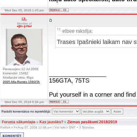
Wed Dec 05, 2018 1:40 pm
j.k.
Member of
elbee rakstīja:
Trases īpašnieki laikam nav s
Pievienojies: 12 Jul 2006
_________________
Komentāri: 15462
Atrašanās vieta: Rīga
156GTA, 75TS
2005 Alfa-Romeo 156GTA
Put yourself in a corner and find
Wed Dec 05, 2018 6:34 pm
Parādīt komentārus no iepriekšējā:
Foruma sākumlapa
»
Kas jaunāks?
»
Ziemas pasākumi 2018/2019
Pašlaik ir Fri Aug 07, 2026 12:48 pm | Visi laiki ir GMT + 3 Stundas