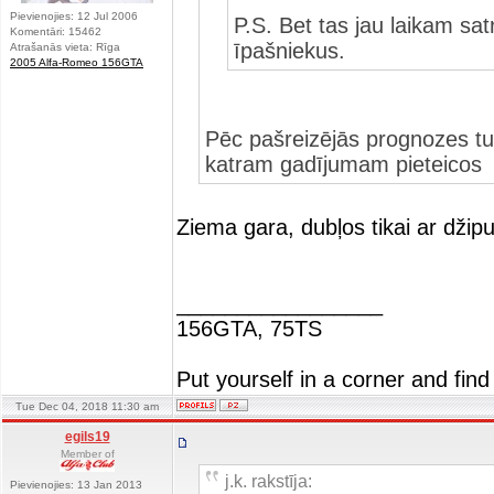
Pievienojies: 12 Jul 2006
P.S. Bet tas jau laikam sa
Komentāri: 15462
īpašniekus.
Atrašanās vieta: Rīga
2005 Alfa-Romeo 156GTA
Pēc pašreizējās prognozes tur
katram gadījumam pieteico
Ziema gara, dubļos tikai ar džipu
_________________
156GTA, 75TS
Put yourself in a corner and find
Tue Dec 04, 2018 11:30 am
egils19
Member of
j.k. rakstīja:
Pievienojies: 13 Jan 2013