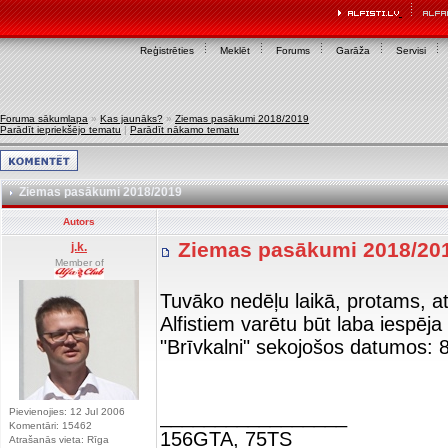
Reģistrēties
Meklēt
Forums
Garāža
Servisi
Foruma sākumlapa
»
Kas jaunāks?
»
Ziemas pasākumi 2018/2019
Parādīt iepriekšējo tematu
|
Parādīt nākamo tematu
Ziemas pasākumi 2018/2019
Autors
Ziemas pasākumi 2018/20
j.k.
Member of
Tuvāko nedēļu laikā, protams, at
Alfistiem varētu būt laba iespē
"Brīvkalni" sekojošos datumos: 
_________________
Pievienojies: 12 Jul 2006
Komentāri: 15462
156GTA, 75TS
Atrašanās vieta: Rīga