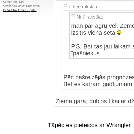
Komentāri: 824
elbee rakstīja:
Atrašanās vieta: Carnikava
1974 Alfa-Romeo Spider
Nr.7 rakstīja:
man par agru vēl. Zeme 
izsitīs vienā setā
P.S. Bet tas jau laikam
īpašniekus.
Pēc pašreizējās prognozes 
Bet es katram gadījumam
Ziema gara, dubļos tikai ar dž
Tāpēc es pieteicos ar Wrangler