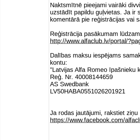
Naktsmītnē pieejami vairāki divvi
uzstādīt papildu guļvietas. Ja ir
komentārā pie reģistrācijas vai s
Reģistrācija pasākumam lūdzam v
http://www.alfaclub.lv/portal/?p
Dalības maksu iespējams samak
kontu:
"Latvijas Alfa Romeo īpašnieku k
Reģ. Nr. 40008144659
AS Swedbank
LV50HABA0551026201921
Ja rodas jautājumi, rakstiet ziņu 
https://www.facebook.com/alfacl