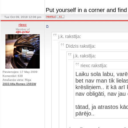
Put yourself in a corner and find
Tue Oct 09, 2018 12:06 pm
riexc
Member of
j.k. rakstīja:
Didzis rakstīja:
j.k. rakstīja:
riexc rakstīja:
Pievienojies: 17 May 2009
Laiku sola labu, varē
Komentāri: 638
bet nav man tik liela
Atrašanās vieta: Rīga
2003 Alfa-Romeo 156SW
krēsliņiem.. it kā arī
nav obligāti, nav jau 
tātad, ja atrastos kā
pārējo..