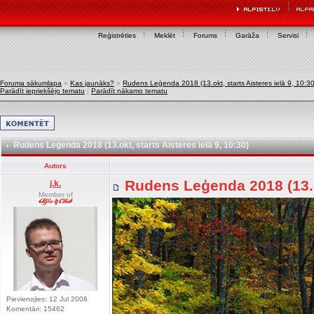
Reģistrēties
Meklēt
Forums
Garāža
Servisi
Foruma sākumlapa
»
Kas jaunāks?
»
Rudens Leģenda 2018 (13.okt, starts Aisteres ielā 9, 10:30
Parādīt iepriekšējo tematu
|
Parādīt nākamo tematu
Rudens Leģenda 2018 (13.okt, starts Aisteres ielā 9, 10:30)
Autors
Rudens Leģenda 2018 (13.ok
j.k.
Member of
Pievienojies: 12 Jul 2006
Komentāri: 15462