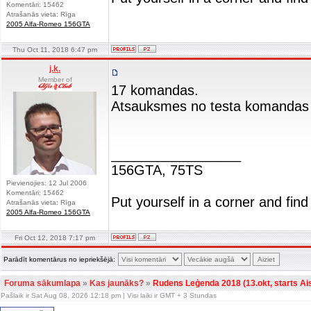
Komentāri: 15462
Atrašanās vieta: Rīga
2005 Alfa-Romeo 156GTA
Thu Oct 11, 2018 6:47 pm
j.k.
Member of
17 komandas.
Atsauksmes no testa komandas 
_________________
156GTA, 75TS
Pievienojies: 12 Jul 2006
Komentāri: 15462
Put yourself in a corner and find
Atrašanās vieta: Rīga
2005 Alfa-Romeo 156GTA
Fri Oct 12, 2018 7:17 pm
Parādīt komentārus no iepriekšējā:
Foruma sākumlapa
»
Kas jaunāks?
»
Rudens Leģenda 2018 (13.okt, starts Aist
Pašlaik ir Sat Aug 08, 2026 12:18 pm | Visi laiki ir GMT + 3 Stundas