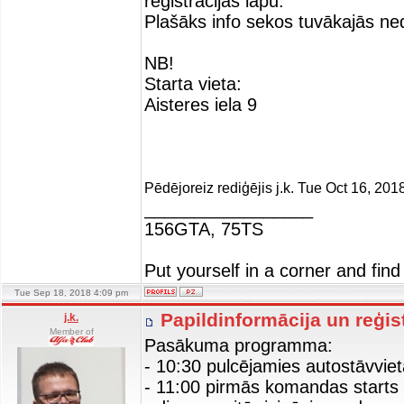
reģistrācijas lapu.
Plašāks info sekos tuvākajās ne
NB!
Starta vieta:
Aisteres iela 9
Pēdējoreiz rediģējis j.k. Tue Oct 16, 20
_________________
156GTA, 75TS
Put yourself in a corner and find
Tue Sep 18, 2018 4:09 pm
Papildinformācija un reģis
j.k.
Member of
Pasākuma programma:
- 10:30 pulcējamies autostāvviet
- 11:00 pirmās komandas starts