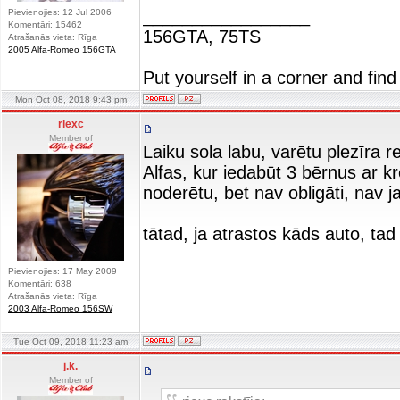
_________________
Pievienojies: 12 Jul 2006
Komentāri: 15462
156GTA, 75TS
Atrašanās vieta: Rīga
2005 Alfa-Romeo 156GTA
Put yourself in a corner and find
Mon Oct 08, 2018 9:43 pm
riexc
Member of
Laiku sola labu, varētu plezīra r
Alfas, kur iedabūt 3 bērnus ar krē
noderētu, bet nav obligāti, nav j
tātad, ja atrastos kāds auto, tad
Pievienojies: 17 May 2009
Komentāri: 638
Atrašanās vieta: Rīga
2003 Alfa-Romeo 156SW
Tue Oct 09, 2018 11:23 am
j.k.
Member of