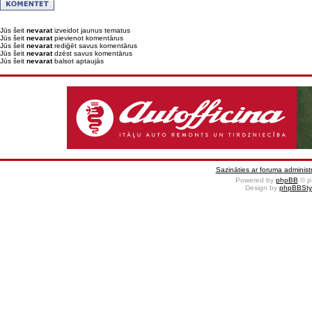
Jūs šeit
nevarat
izveidot jaunus tematus
Jūs šeit
nevarat
pievienot komentārus
Jūs šeit
nevarat
rediģēt savus komentārus
Jūs šeit
nevarat
dzēst savus komentārus
Jūs šeit
nevarat
balsot aptaujās
Sazināties ar foruma administr
Powered by
phpBB
© p
Design by
phpBBSty