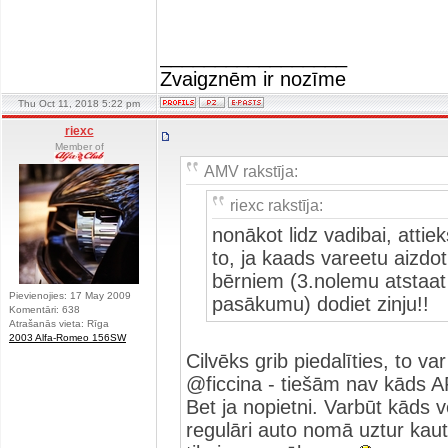
_________________
Zvaigznēm ir nozīme
Thu Oct 11, 2018 5:22 pm
riexc
Member of
AMV rakstīja:
riexc rakstīja:
nonākot lidz vadibai, atti
to, ja kaads vareetu aizdot 
bērniem (3.nolemu atstaat
Pievienojies: 17 May 2009
pasākumu) dodiet zinju!!
Komentāri: 638
Atrašanās vieta: Rīga
2003 Alfa-Romeo 156SW
Cilvēks grib piedalīties, to va
@ficcina - tiešām nav kāds 
Bet ja nopietni. Varbūt kāds v
regulāri auto nomā uztur kaut