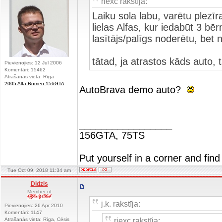
riexc rakstīja:
Laiku sola labu, varētu plezīr
lielas Alfas, kur iedabūt 3 bēr
lasītājs/palīgs noderētu, bet n
tātad, ja atrastos kāds auto, 
Pievienojies: 12 Jul 2006
Komentāri: 15462
Atrašanās vieta: Rīga
2005 Alfa-Romeo 156GTA
AutoBrava demo auto?
_________________
156GTA, 75TS
Put yourself in a corner and find
Tue Oct 09, 2018 11:34 am
Didzis
Member of
j.k. rakstīja:
Pievienojies: 26 Apr 2010
Komentāri: 1147
riexc rakstīja:
Atrašanās vieta: Rīga, Cēsis