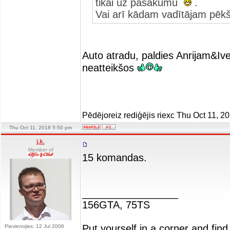
tikai uz pasākumu
.
Vai arī kādam vadītājam pēkš
Auto atradu, paldies Anrijam&Ive
neatteikšos
Pēdējoreiz rediģējis riexc Thu Oct 11, 2
Thu Oct 11, 2018 5:50 pm
j.k.
Member of
15 komandas.
_________________
156GTA, 75TS
Put yourself in a corner and find
Pievienojies: 12 Jul 2006