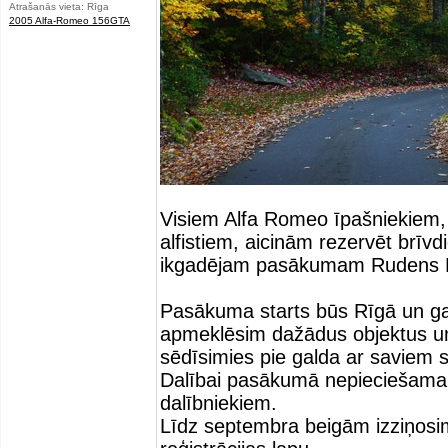
Atrašanās vieta: Rīga
2005 Alfa-Romeo 156GTA
Visiem Alfa Romeo īpašniekiem, 
alfistiem, aicinām rezervēt brīvd
ikgadējam pasākumam Rudens 
Pasākuma starts būs Rīgā un gal
apmeklēsim dažādus objektus un
sēdīsimies pie galda ar saviem s
Dalībai pasākumā nepieciešama
dalībniekiem.
Līdz septembra beigām izziņos