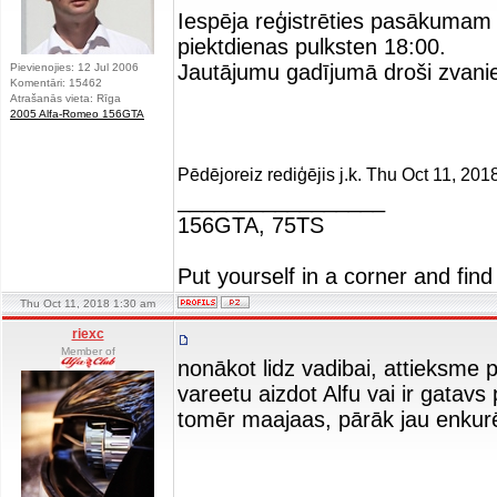
Iespēja reģistrēties pasākumam 
piektdienas pulksten 18:00.
Jautājumu gadījumā droši zvani
Pievienojies: 12 Jul 2006
Komentāri: 15462
Atrašanās vieta: Rīga
2005 Alfa-Romeo 156GTA
Pēdējoreiz rediģējis j.k. Thu Oct 11, 201
_________________
156GTA, 75TS
Put yourself in a corner and find
Thu Oct 11, 2018 1:30 am
riexc
Member of
nonākot lidz vadibai, attieksme 
vareetu aizdot Alfu vai ir gatavs
tomēr maajaas, pārāk jau enkurē