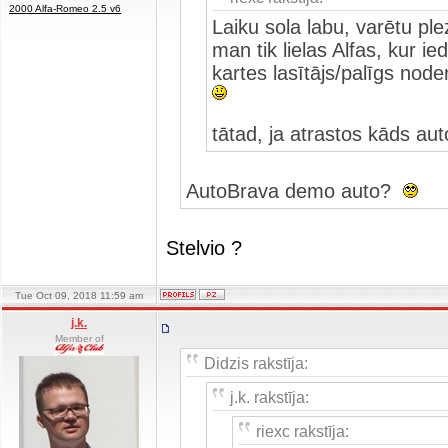
2000 Alfa-Romeo 2.5 v6
Laiku sola labu, varētu ple
man tik lielas Alfas, kur ie
kartes lasītājs/palīgs noder
tātad, ja atrastos kāds aut
AutoBrava demo auto?
Stelvio ?
Tue Oct 09, 2018 11:59 am
j.k.
Member of
Didzis rakstīja:
j.k. rakstīja:
riexc rakstīja: