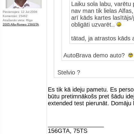
Laiku sola labu, varētu 
nav man tik lielas Alfas,
Pievienojies: 12 Jul 2006
Komentāri: 15462
arī kāds kartes lasītājs
Atrašanās vieta: Rīga
obligāti uzvarēt..
2005 Alfa-Romeo 156GTA
tātad, ja atrastos kāds 
AutoBrava demo auto?
Stelvio ?
Es tik kā ideju pametu. Es person
būtu pretimnākošs pret šādu idej
extended test pierunāt. Domāju 
_________________
156GTA, 75TS