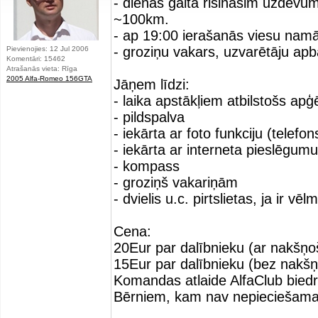
- dienas gaitā risināsim uzdevu
~100km.
- ap 19:00 ierašanās viesu nam
- groziņu vakars, uzvarētāju apb
Pievienojies: 12 Jul 2006
Komentāri: 15462
Atrašanās vieta: Rīga
2005 Alfa-Romeo 156GTA
Jāņem līdzi:
- laika apstākļiem atbilstošs ap
- pildspalva
- iekārta ar foto funkciju (telefo
- iekārta ar interneta pieslēgum
- kompass
- groziņš vakariņām
- dvielis u.c. pirtslietas, ja ir vēl
Cena:
20Eur par dalībnieku (ar nakšņo
15Eur par dalībnieku (bez nakš
Komandas atlaide AlfaClub biedr
Bērniem, kam nav nepieciešama 