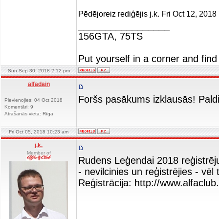
Pēdējoreiz rediģējis j.k. Fri Oct 12, 2018
_________________
156GTA, 75TS
Put yourself in a corner and find
Sun Sep 30, 2018 2:12 pm
alfadain
Foršs pasākums izklausās! Paldi
Pievienojies: 04 Oct 2018
Komentāri: 9
Atrašanās vieta: Rīga
Fri Oct 05, 2018 10:23 am
j.k.
Member of
Rudens Leģendai 2018 reģistrēj
- nevilcinies un reģistrējies - vēl
Reģistrācija:
http://www.alfaclub