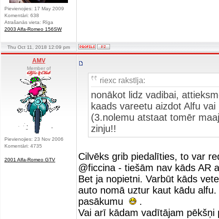
Pievienojies: 17 May 2009
Komentāri: 638
Atrašanās vieta: Rīga
2003 Alfa-Romeo 156SW
Thu Oct 11, 2018 12:09 pm
AMV
Member of
riexc rakstīja:
nonākot lidz vadibai, attieks
kaads vareetu aizdot Alfu vai 
(3.nolemu atstaat tomēr maaj
zinju!!
Pievienojies: 23 Nov 2006
Komentāri: 4735
Cilvēks grib piedalīties, to var re
2001 Alfa-Romeo GTV
@ficcina - tiešām nav kāds AR 
Bet ja nopietni. Varbūt kāds vete
auto nomā uztur kaut kādu alfu. 
pasākumu
.
Vai arī kādam vadītājam pēkšņi 