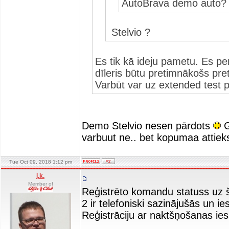
AutoBrava demo auto
Stelvio ?
Es tik kā ideju pametu. Es pe
dīleris būtu pretimnākošs pret
Varbūt var uz extended test 
Demo Stelvio nesen pārdots
G
varbuut ne.. bet kopumaa attie
Tue Oct 09, 2018 1:12 pm
j.k.
Member of
Reģistrēto komandu statuss uz šo
2 ir telefoniski sazinājušās un i
Reģistrāciju ar naktšņošanas i