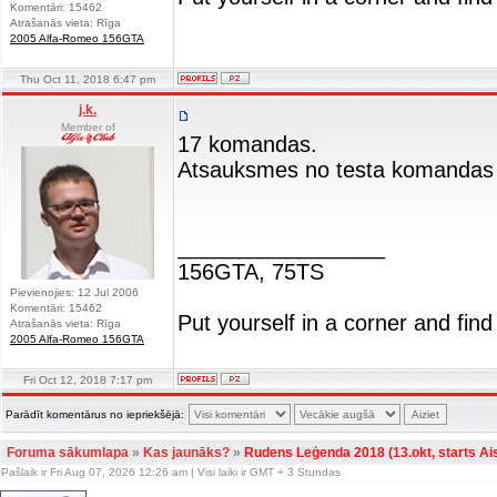
Komentāri: 15462
Atrašanās vieta: Rīga
2005 Alfa-Romeo 156GTA
Thu Oct 11, 2018 6:47 pm
j.k.
Member of
17 komandas.
Atsauksmes no testa komandas 
_________________
156GTA, 75TS
Pievienojies: 12 Jul 2006
Komentāri: 15462
Put yourself in a corner and find
Atrašanās vieta: Rīga
2005 Alfa-Romeo 156GTA
Fri Oct 12, 2018 7:17 pm
Parādīt komentārus no iepriekšējā:
Foruma sākumlapa
»
Kas jaunāks?
»
Rudens Leģenda 2018 (13.okt, starts Aist
Pašlaik ir Fri Aug 07, 2026 12:26 am | Visi laiki ir GMT + 3 Stundas