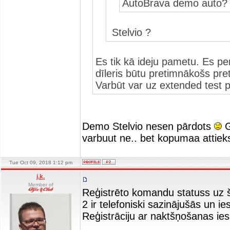
AutoBrava demo auto
Stelvio ?
Es tik kā ideju pametu. Es pe
dīleris būtu pretimnākošs pret
Varbūt var uz extended test 
Demo Stelvio nesen pārdots
G
varbuut ne.. bet kopumaa attie
Tue Oct 09, 2018 1:12 pm
j.k.
Member of
Reģistrēto komandu statuss uz šo
2 ir telefoniski sazinājušās un i
Reģistrāciju ar naktšņošanas i