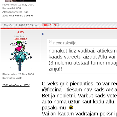
Pievienojies: 17 May 2009
Komentāri: 638
Atrašanās vieta: Rīga
2003 Alfa-Romeo 156SW
Thu Oct 11, 2018 12:09 pm
AMV
Member of
riexc rakstīja:
nonākot lidz vadibai, attieks
kaads vareetu aizdot Alfu vai 
(3.nolemu atstaat tomēr maaj
zinju!!
Pievienojies: 23 Nov 2006
Komentāri: 4735
Cilvēks grib piedalīties, to var re
2001 Alfa-Romeo GTV
@ficcina - tiešām nav kāds AR 
Bet ja nopietni. Varbūt kāds vete
auto nomā uztur kaut kādu alfu. 
pasākumu
.
Vai arī kādam vadītājam pēkšņi 