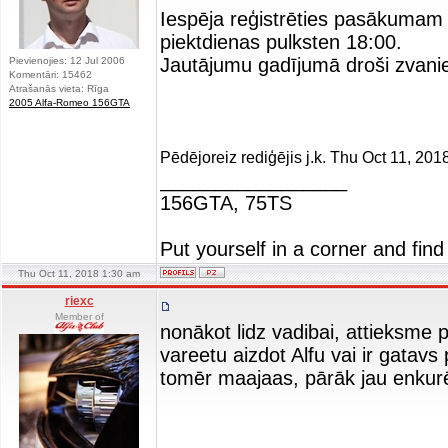
Iespēja reģistrēties pasākumam 
piektdienas pulksten 18:00.
Jautājumu gadījumā droši zvani
Pievienojies: 12 Jul 2006
Komentāri: 15462
Atrašanās vieta: Rīga
2005 Alfa-Romeo 156GTA
Pēdējoreiz rediģējis j.k. Thu Oct 11, 201
_________________
156GTA, 75TS
Put yourself in a corner and find
Thu Oct 11, 2018 1:30 am
riexc
Member of
nonākot lidz vadibai, attieksme 
vareetu aizdot Alfu vai ir gatavs
tomēr maajaas, pārāk jau enkurē