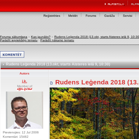
Reģistrēties
Meklēt
Forums
Garāža
Servisi
Foruma sākumlapa
»
Kas jaunāks?
»
Rudens Leģenda 2018 (13.okt, starts Aisteres ielā 9, 10:30
Parādīt iepriekšējo tematu
|
Parādīt nākamo tematu
Rudens Leģenda 2018 (13.okt, starts Aisteres ielā 9, 10:30)
Autors
Rudens Leģenda 2018 (13.ok
j.k.
Member of
Pievienojies: 12 Jul 2006
Komentāri: 15462