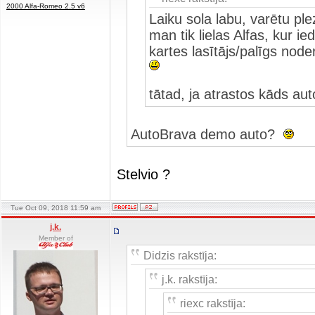
2000 Alfa-Romeo 2.5 v6
Laiku sola labu, varētu ple
man tik lielas Alfas, kur ie
kartes lasītājs/palīgs noder
tātad, ja atrastos kāds aut
AutoBrava demo auto?
Stelvio ?
Tue Oct 09, 2018 11:59 am
j.k.
Member of
Didzis rakstīja:
j.k. rakstīja:
riexc rakstīja: