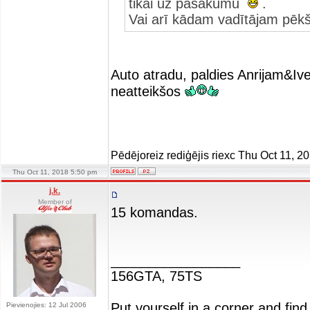
tikai uz pasākumu
.
Vai arī kādam vadītājam pēkš
Auto atradu, paldies Anrijam&Ive
neatteikšos
Pēdējoreiz rediģējis riexc Thu Oct 11, 2
Thu Oct 11, 2018 5:50 pm
j.k.
Member of
15 komandas.
_________________
156GTA, 75TS
Put yourself in a corner and find
Pievienojies: 12 Jul 2006