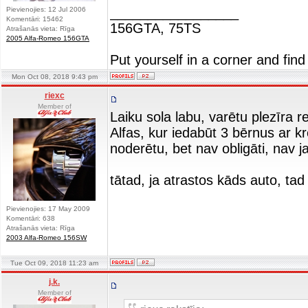
_________________
Pievienojies: 12 Jul 2006
Komentāri: 15462
156GTA, 75TS
Atrašanās vieta: Rīga
2005 Alfa-Romeo 156GTA
Put yourself in a corner and find
Mon Oct 08, 2018 9:43 pm
riexc
Member of
Laiku sola labu, varētu plezīra r
Alfas, kur iedabūt 3 bērnus ar krē
noderētu, bet nav obligāti, nav j
tātad, ja atrastos kāds auto, tad
Pievienojies: 17 May 2009
Komentāri: 638
Atrašanās vieta: Rīga
2003 Alfa-Romeo 156SW
Tue Oct 09, 2018 11:23 am
j.k.
Member of