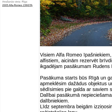
Atrašanās vieta: Rīga
2005 Alfa-Romeo 156GTA
Visiem Alfa Romeo īpašniekiem, 
alfistiem, aicinām rezervēt brīvd
ikgadējam pasākumam Rudens 
Pasākuma starts būs Rīgā un gal
apmeklēsim dažādus objektus un
sēdīsimies pie galda ar saviem s
Dalībai pasākumā nepieciešama
dalībniekiem.
Līdz septembra beigām izziņos