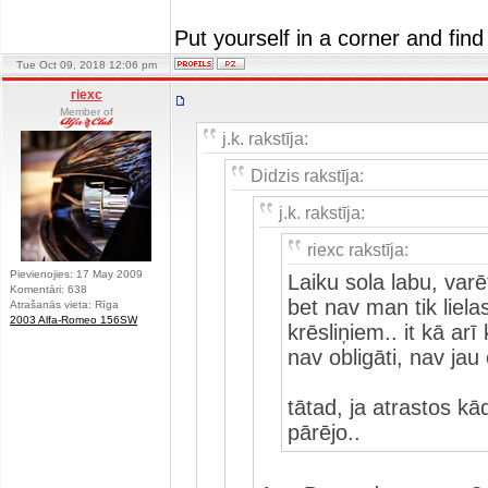
Put yourself in a corner and find
Tue Oct 09, 2018 12:06 pm
riexc
Member of
j.k. rakstīja:
Didzis rakstīja:
j.k. rakstīja:
riexc rakstīja:
Pievienojies: 17 May 2009
Laiku sola labu, varē
Komentāri: 638
bet nav man tik liela
Atrašanās vieta: Rīga
2003 Alfa-Romeo 156SW
krēsliņiem.. it kā arī
nav obligāti, nav jau 
tātad, ja atrastos kā
pārējo..