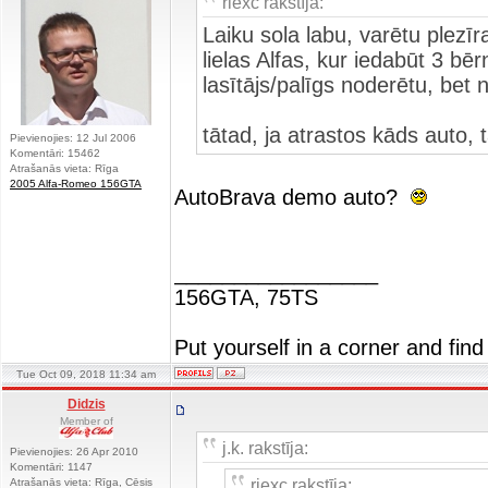
riexc rakstīja:
Laiku sola labu, varētu plezīr
lielas Alfas, kur iedabūt 3 bēr
lasītājs/palīgs noderētu, bet n
tātad, ja atrastos kāds auto, 
Pievienojies: 12 Jul 2006
Komentāri: 15462
Atrašanās vieta: Rīga
2005 Alfa-Romeo 156GTA
AutoBrava demo auto?
_________________
156GTA, 75TS
Put yourself in a corner and find
Tue Oct 09, 2018 11:34 am
Didzis
Member of
j.k. rakstīja:
Pievienojies: 26 Apr 2010
Komentāri: 1147
riexc rakstīja:
Atrašanās vieta: Rīga, Cēsis