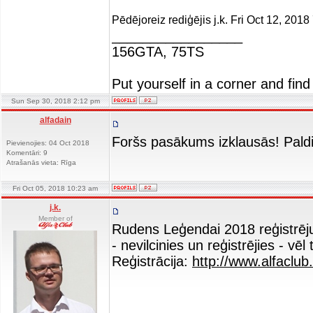
Pēdējoreiz rediģējis j.k. Fri Oct 12, 2018
_________________
156GTA, 75TS
Put yourself in a corner and find
Sun Sep 30, 2018 2:12 pm
alfadain
Foršs pasākums izklausās! Paldi
Pievienojies: 04 Oct 2018
Komentāri: 9
Atrašanās vieta: Rīga
Fri Oct 05, 2018 10:23 am
j.k.
Member of
Rudens Leģendai 2018 reģistrēj
- nevilcinies un reģistrējies - vēl
Reģistrācija:
http://www.alfaclub