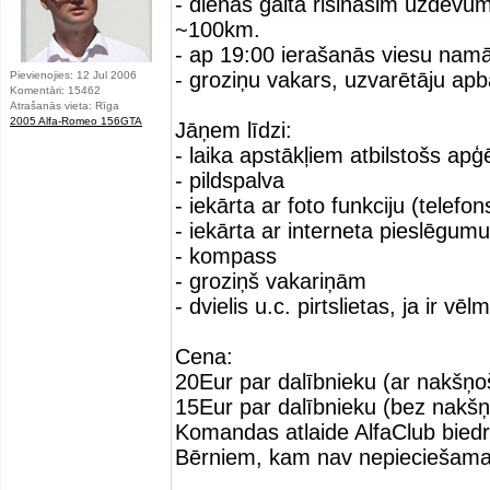
- dienas gaitā risināsim uzdevu
~100km.
- ap 19:00 ierašanās viesu nam
- groziņu vakars, uzvarētāju apb
Pievienojies: 12 Jul 2006
Komentāri: 15462
Atrašanās vieta: Rīga
2005 Alfa-Romeo 156GTA
Jāņem līdzi:
- laika apstākļiem atbilstošs ap
- pildspalva
- iekārta ar foto funkciju (telefo
- iekārta ar interneta pieslēgum
- kompass
- groziņš vakariņām
- dvielis u.c. pirtslietas, ja ir vēl
Cena:
20Eur par dalībnieku (ar nakšņo
15Eur par dalībnieku (bez nakš
Komandas atlaide AlfaClub biedr
Bērniem, kam nav nepieciešama 