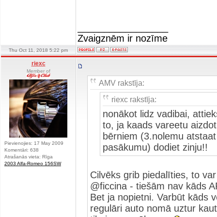
_________________
Zvaigznēm ir nozīme
Thu Oct 11, 2018 5:22 pm
riexc
Member of
AMV rakstīja:
riexc rakstīja:
nonākot lidz vadibai, atti
to, ja kaads vareetu aizdot 
bērniem (3.nolemu atstaat
Pievienojies: 17 May 2009
pasākumu) dodiet zinju!!
Komentāri: 638
Atrašanās vieta: Rīga
2003 Alfa-Romeo 156SW
Cilvēks grib piedalīties, to va
@ficcina - tiešām nav kāds 
Bet ja nopietni. Varbūt kāds v
regulāri auto nomā uztur kaut