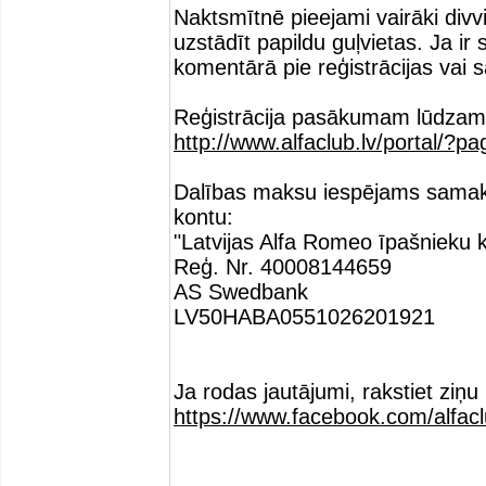
Naktsmītnē pieejami vairāki divvi
uzstādīt papildu guļvietas. Ja ir
komentārā pie reģistrācijas vai s
Reģistrācija pasākumam lūdzam v
http://www.alfaclub.lv/portal/?p
Dalības maksu iespējams samak
kontu:
"Latvijas Alfa Romeo īpašnieku k
Reģ. Nr. 40008144659
AS Swedbank
LV50HABA0551026201921
Ja rodas jautājumi, rakstiet ziņu 
https://www.facebook.com/alfacl