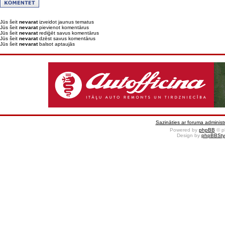
Jūs šeit
nevarat
izveidot jaunus tematus
Jūs šeit
nevarat
pievienot komentārus
Jūs šeit
nevarat
rediģēt savus komentārus
Jūs šeit
nevarat
dzēst savus komentārus
Jūs šeit
nevarat
balsot aptaujās
Sazināties ar foruma administr
Powered by
phpBB
© p
Design by
phpBBSty