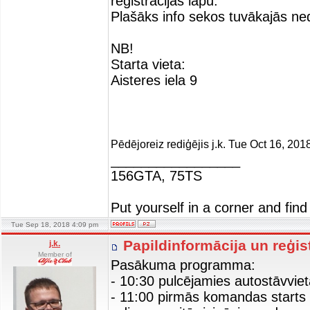
reģistrācijas lapu.
Plašāks info sekos tuvākajās ne
NB!
Starta vieta:
Aisteres iela 9
Pēdējoreiz rediģējis j.k. Tue Oct 16, 20
_________________
156GTA, 75TS
Put yourself in a corner and find
Tue Sep 18, 2018 4:09 pm
Papildinformācija un reģis
j.k.
Member of
Pasākuma programma:
- 10:30 pulcējamies autostāvviet
- 11:00 pirmās komandas starts