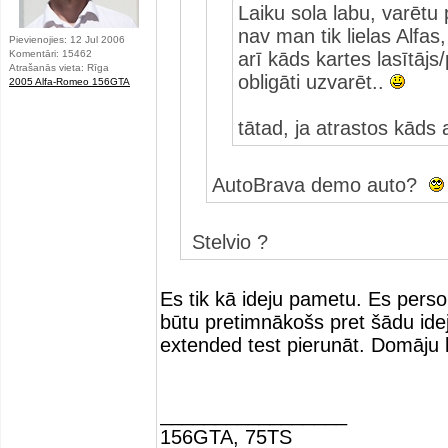
Laiku sola labu, varētu 
nav man tik lielas Alfas,
Pievienojies: 12 Jul 2006
Komentāri: 15462
arī kāds kartes lasītājs
Atrašanās vieta: Rīga
obligāti uzvarēt..
2005 Alfa-Romeo 156GTA
tātad, ja atrastos kāds 
AutoBrava demo auto?
Stelvio ?
Es tik kā ideju pametu. Es person
būtu pretimnākošs pret šādu idej
extended test pierunāt. Domāju 
_________________
156GTA, 75TS