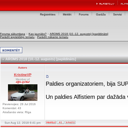
Reģistrēties
Meklēt
Forums
Garāža
Servisi
Foruma sākumlapa
»
Kas jaunāks?
»
AROMS 2018 (10.-12. augusts) [papildināts]
Parādīt iepriekšējo tematu
|
Parādīt nākamo tematu
AROMS 2018 (10.-12. augusts) [papildināts]
Autors
KristineVP
Member of
Paldies organizatoriem, bija SU
Un paldies Alfistiem par dažāda
Pievienojies: 28 Jul 2016
Komentāri: 43
Atrašanās vieta: Rīga
Sun Aug 12, 2018 6:41 pm