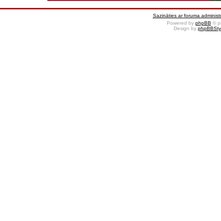
Sazināties ar foruma administr
Powered by
phpBB
© p
Design by
phpBBSty