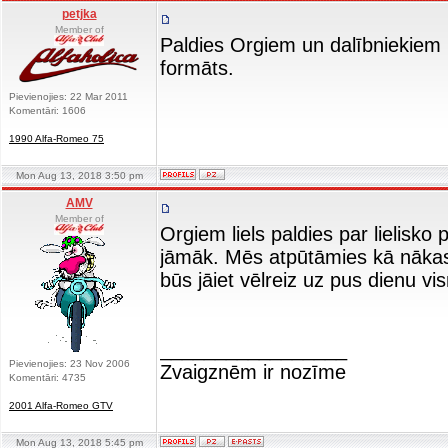
petjka
Member of
Paldies Orgiem un dalībniekiem
formāts.
Pievienojies: 22 Mar 2011
Komentāri: 1606
1990 Alfa-Romeo 75
Mon Aug 13, 2018 3:50 pm
AMV
Member of
Orgiem liels paldies par lielisk
jāmāk. Mēs atpūtāmies kā nākas
būs jāiet vēlreiz uz pus dienu vi
_________________
Pievienojies: 23 Nov 2006
Zvaigznēm ir nozīme
Komentāri: 4735
2001 Alfa-Romeo GTV
Mon Aug 13, 2018 5:45 pm