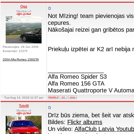
Oga
Member of
Not Mīzing! team pievienojas visp
cepures.
Nākošajai reizei gan gribētos 
Pievienojies: 29 Jun 2006
Priekuļu izpētei ar K2 arī nebi
Komentāri: 12375
2004 Alfa-Romeo 156GTA
_________________
Alfa Romeo Spider S3
Alfa Romeo 156 GTA
Maserati Quattroporte V Automa
Tue Aug 14, 2018 11:37 am
Tutolli
Member of
Drīz būs ziema, bet šeit var atsk
Bildes:
Flickr albums
Un video:
AlfaClub Latvia Youtu