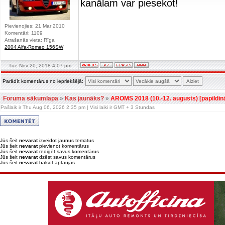
kanālam var piesekot!
Pievienojies: 21 Mar 2010
Komentāri: 1109
Atrašanās vieta: Rīga
2004 Alfa-Romeo 156SW
Tue Nov 20, 2018 4:07 pm
Parādīt komentārus no iepriekšējā:
Foruma sākumlapa
»
Kas jaunāks?
»
AROMS 2018 (10.-12. augusts) [papildin
Pašlaik ir Thu Aug 06, 2026 2:35 pm | Visi laiki ir GMT + 3 Stundas
Jūs šeit
nevarat
izveidot jaunus tematus
Jūs šeit
nevarat
pievienot komentārus
Jūs šeit
nevarat
rediģēt savus komentārus
Jūs šeit
nevarat
dzēst savus komentārus
Jūs šeit
nevarat
balsot aptaujās