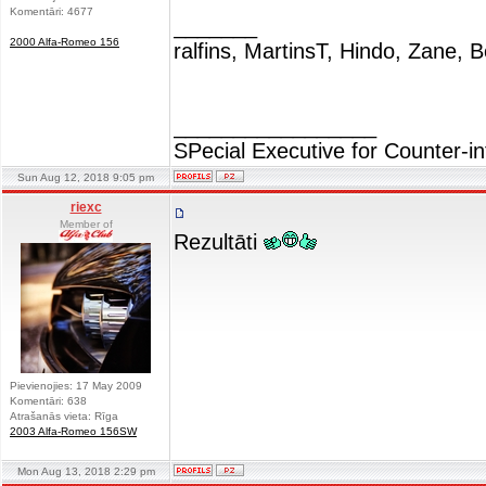
Komentāri: 4677
_______
2000 Alfa-Romeo 156
ralfins, MartinsT, Hindo, Zane, B
_________________
SPecial Executive for Counter-in
Sun Aug 12, 2018 9:05 pm
riexc
Member of
Rezultāti
Pievienojies: 17 May 2009
Komentāri: 638
Atrašanās vieta: Rīga
2003 Alfa-Romeo 156SW
Mon Aug 13, 2018 2:29 pm