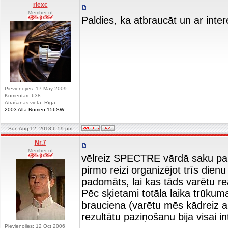
riexc
Member of
Paldies, ka atbraucāt un ar inter
Pievienojies: 17 May 2009
Komentāri: 638
Atrašanās vieta: Rīga
2003 Alfa-Romeo 156SW
Sun Aug 12, 2018 6:59 pm
Nr.7
Member of
vēlreiz SPECTRE vārdā saku pal
pirmo reizi organizējot trīs die
padomāts, lai kas tāds varētu re
Pēc sķietami totāla laika trūkum
brauciena (varētu mēs kādreiz ap
rezultātu paziņošanu bija visai int
Pievienojies: 12 Oct 2006