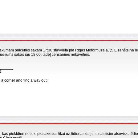
ākumam pulcēties sākam 17:30 stāvvietā pie Rīgas Motormuzeja, (S.Eizenšteina iel
udījums sākas jau 18:00, tādēļ cenšamies nekavēties.
_______
S
n a corner and find a way out!
isti, kas piektdien netiek, piesakieties tikai uz 6dienas dalju, uztaisiisim atsevisku 6