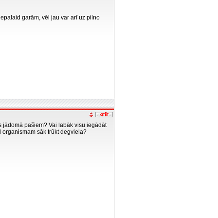
epalaid garām, vēl jau var arī uz pilno
ūs jādomā pašiem? Vai labāk visu iegādāt
kad organismam sāk trūkt degviela?