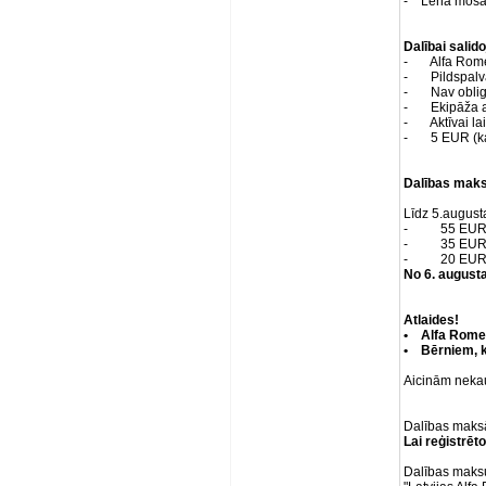
- Lēna mošan
Dalībai sali
- Alfa Rome
- Pildspalva 
- Nav obligāti
- Ekipāža ar
- Aktīvai la
- 5 EUR (kat
Dalības maks
Līdz 5.august
- 55 EUR 1 da
- 35 EUR 1 da
- 20 EUR 1 d
No 6. augusta
Atlaides!
• Alfa Romeo
• Bērniem, k
Aicinām nekaut
Dalības maksā
Lai reģistrēt
Dalības maksu