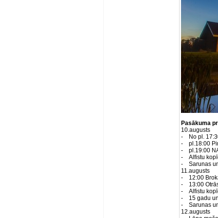
Pasākuma p
10.augusts
- No pl. 17:3
- pl.18:00 P
- pl.19:00 NA
- Alfistu kop
- Sarunas un 
11.augusts
- 12:00 Brok
- 13:00 Otrās
- Alfistu kop
- 15 gadu un 
- Sarunas un 
12.augusts