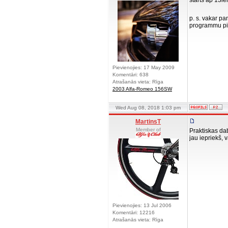
starts ap 13i
p. s. vakar p
programmu pie
Pievienojies: 17 May 2009
Komentāri: 638
Atrašanās vieta: Rīga
2003 Alfa-Romeo 156SW
Wed Aug 08, 2018 1:03 pm
MartinsT
Member of
Praktiskas da
jau iepriekš, 
Pievienojies: 13 Jul 2006
Komentāri: 12216
Atrašanās vieta: Rīga