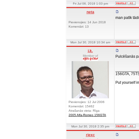
Fri Jul 06, 2018 1:03 pm
neta
man patīk tād
Pievienojies: 14 Jun 2018
Komentāri: 13
Mon Jul 30, 2018 10:34 am
j.k.
Member of
Pulcēšanās pa
__________
156GTA, 75T
Put yourself i
Pievienojies: 12 Jul 2006
Komentāri: 15462
Atrašanās vieta: Rīga
2005 Alfa-Romeo 156GTA
Mon Jul 30, 2018 2:35 pm
riexc