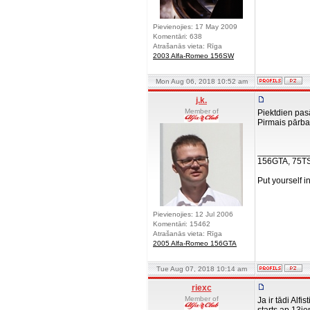
Pievienojies: 17 May 2009
Komentāri: 638
Atrašanās vieta: Rīga
2003 Alfa-Romeo 156SW
Mon Aug 06, 2018 10:52 am
j.k.
Member of
Piektdien pas
Pirmais pārba
__________
156GTA, 75T
Put yourself i
Pievienojies: 12 Jul 2006
Komentāri: 15462
Atrašanās vieta: Rīga
2005 Alfa-Romeo 156GTA
Tue Aug 07, 2018 10:14 am
riexc
Member of
Ja ir tādi Alf