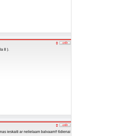
a 8 ).
dienas ieskaiti ar nelielaam balvaam!! 6dienai