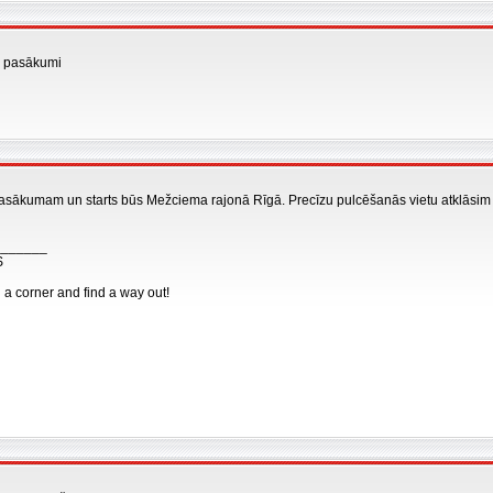
i pasākumi
sākumam un starts būs Mežciema rajonā Rīgā. Precīzu pulcēšanās vietu atklāsim
_______
S
n a corner and find a way out!