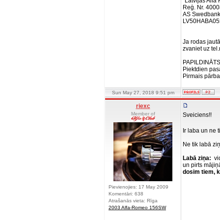
"Latvijas Alf
Reģ. Nr. 400
AS Swedban
LV50HABA05
Ja rodas jautā
zvaniet uz tel
PAPILDINĀTS
Piektdien pas
Pirmais pārba
Sun May 27, 2018 9:51 pm
riexc
Member of
Sveiciens!!
Ir laba un ne 
Ne tik labā ziņ
Labā ziņa:
vid
un pirts mājiņ
dosim tiem, k
Pievienojies: 17 May 2009
Komentāri: 638
Atrašanās vieta: Rīga
2003 Alfa-Romeo 156SW