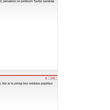
i, piesakies un pieliksim Tavējo saraksta
 līdz ar to pilnīgi bez nekādas papildus