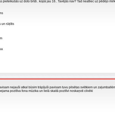
pieteikušās uz doto brīdi.. kopā jau 16.. Tavējās nav? Tad neatliec uz pēdējo mirkl
uns
 un rūķītis
em
sa
avisam nejauši atkal būsim trāpījuši pavisam tuvu pilsētas svētkiem un zaļumballēm,
ejama pozitīva fona mūzika un lielā skaitā pozitīvi noskaņoti cilvēki