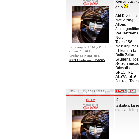
Member of
Komandas, kas 
galā
Abi Divi un s
Not Mīzing
Alfons
3 sniegbaltītes
Vēl Jāizdomā
Nero
Team 156
Nost ar jumti
Pievienojies: 17 May 2009
LT komanda
Komentāri: 638
Baltā Zaika
Atrašanās vieta: Rīga
Scuderia Ros
2003 Alfa-Romeo 156SW
Sviestamušas
Brīvsolis
SPECTRE
Ako?Aneko!
Jan4iks Team
Tue Jul 31, 2018 12:17 pm
riexc
Member of
Izskatās, ka p
maksas ir iesp