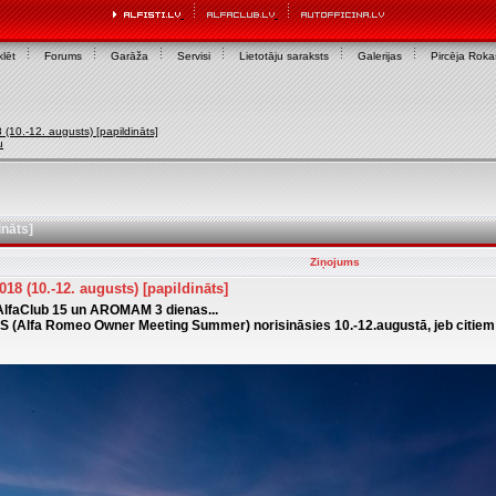
lēt
Forums
Garāža
Servisi
Lietotāju saraksts
Galerijas
Pircēja Rok
10.-12. augusts) [papildināts]
u
ināts]
Ziņojums
8 (10.-12. augusts) [papildināts]
 AlfaClub 15 un AROMAM 3 dienas...
(Alfa Romeo Owner Meeting Summer) norisināsies 10.-12.augustā, jeb citiem 