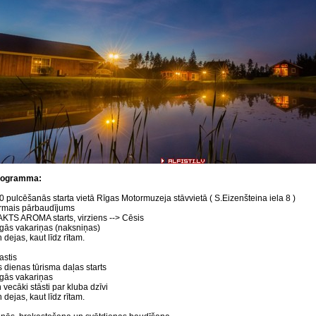
rogramma:
0 pulcēšanās starta vietā Rīgas Motormuzeja stāvvietā ( S.Eizenšteina iela 8 )
irmais pārbaudījums
KTS AROMA starts, virziens --> Cēsis
īgās vakariņas (naksniņas)
dejas, kaut līdz rītam.
astis
 dienas tūrisma daļas starts
īgās vakariņas
vecāki stāsti par kluba dzīvi
dejas, kaut līdz rītam.