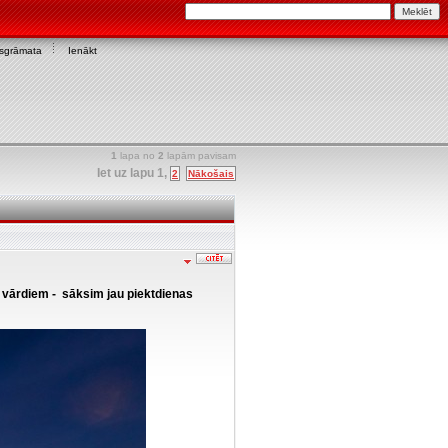
asgrāmata
Ienākt
1
lapa no
2
lapām pavisam
Iet uz lapu
1
,
2
Nākošais
vārdiem - sāksim jau piektdienas