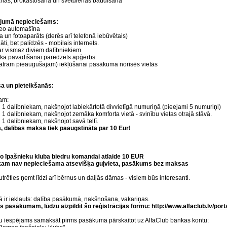
ās, brokastošana un svētdienas baudīšana
dojumā nepieciešams:
o automašīna
un fotoaparāts (derēs arī telefonā iebūvētais)
, bet palīdzēs - mobilais internets.
 vismaz diviem dalībniekiem
ika pavadīšanai paredzēts apģērbs
ram pieaugušajam) iekļūšanai pasākuma norisēs vietās
a un pieteikšanās:
am:
lībniekam, nakšņojot labiekārtotā divvietīgā numuriņā (pieejami 5 numuriņi)
lībniekam, nakšņojot zemāka komforta vietā - svinību vietas otrajā stāvā.
alībniekam, nakšņojot savā teltī.
, dalības maksa tiek paaugstināta par 10 Eur!
 īpašnieku kluba biedru komandai atlaide 10 EUR
am nav nepieciešama atsevišķa guļvieta, pasākums bez maksas
rēties ņemt līdzi arī bērnus un daiļās dāmas - visiem būs interesanti.
 ir iekļauts: dalība pasākumā, nakšņošana, vakariņas.
os pasākumam, lūdzu aizpildīt šo reģistrācijas formu:
http://www.alfaclub.lv/por
 iespējams samaksāt pirms pasākuma pārskaitot uz AlfaClub bankas kontu: