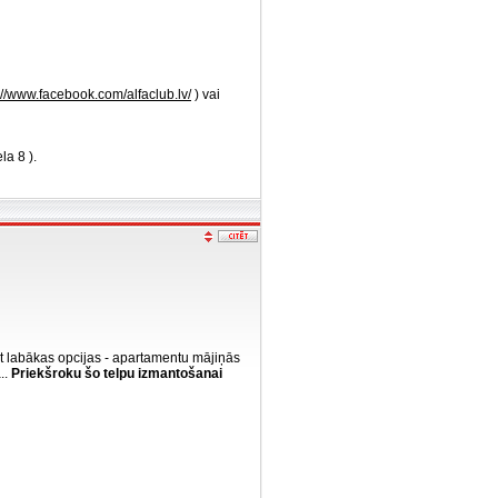
://www.facebook.com/alfaclub.lv/
) vai
a 8 ).
iet labākas opcijas - apartamentu mājiņās
..
Priekšroku šo telpu izmantošanai