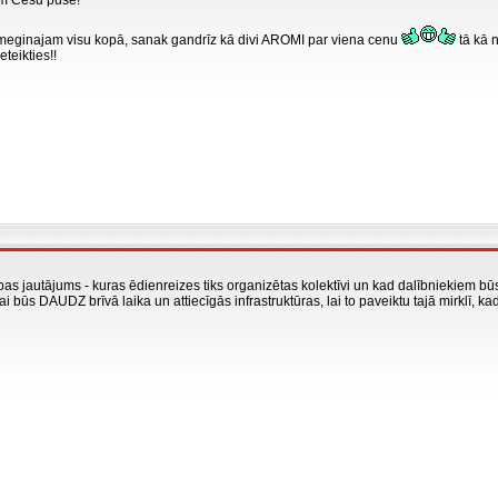
em Cēsu pusē!
ameginajam visu kopā, sanak gandrīz kā divi AROMI par viena cenu
tā kā n
teikties!!
bas jautājums - kuras ēdienreizes tiks organizētas kolektīvi un kad dalībniekiem b
vai būs DAUDZ brīvā laika un attiecīgās infrastruktūras, lai to paveiktu tajā mirklī, 