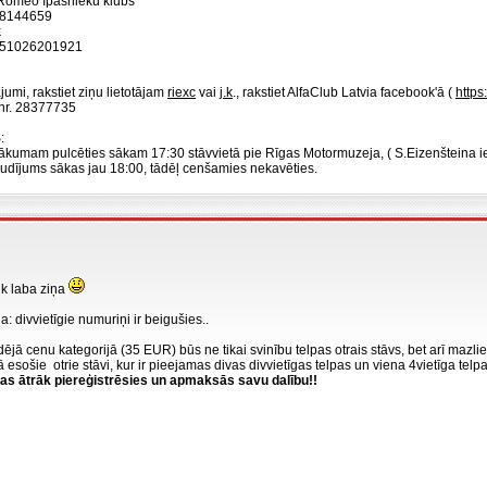
a Romeo īpašnieku klubs"
08144659
k
51026201921
jumi, rakstiet ziņu lietotājam
riexc
vai
j.k
., rakstiet AlfaClub Latvia facebook'ā (
https
.nr. 28377735
:
ākumam pulcēties sākam 17:30 stāvvietā pie Rīgas Motormuzeja, ( S.Eizenšteina iel
udījums sākas jau 18:00, tādēļ cenšamies nekavēties.
tik laba ziņa
a: divvietīgie numuriņi ir beigušies..
ējā cenu kategorijā (35 EUR) būs ne tikai svinību telpas otrais stāvs, bet arī mazl
ā esošie otrie stāvi, kur ir pieejamas divas divvietīgas telpas un viena 4vietīga telpa
as ātrāk piereģistrēsies un apmaksās savu dalību!!