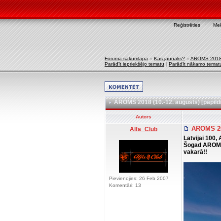
Reģistrēties
Mek
Foruma sākumlapa
»
Kas jaunāks?
»
AROMS 2018 (
Parādīt iepriekšējo tematu
|
Parādīt nākamo temat
AROMS 2018 (10.-12. augusts) [papild
Autors
AROMS 201
Alfa_Club
Latvijai 100,
Šogad AROMS 
vakarā!!
Pievienojies: 26 Feb 2007
Komentāri: 13