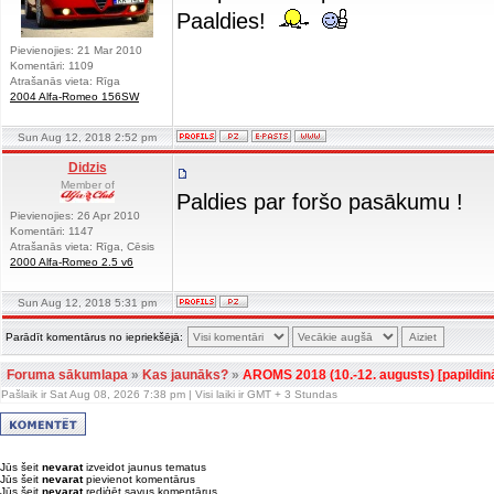
Paaldies!
Pievienojies: 21 Mar 2010
Komentāri: 1109
Atrašanās vieta: Rīga
2004 Alfa-Romeo 156SW
Sun Aug 12, 2018 2:52 pm
Didzis
Member of
Paldies par foršo pasākumu !
Pievienojies: 26 Apr 2010
Komentāri: 1147
Atrašanās vieta: Rīga, Cēsis
2000 Alfa-Romeo 2.5 v6
Sun Aug 12, 2018 5:31 pm
Parādīt komentārus no iepriekšējā:
Foruma sākumlapa
»
Kas jaunāks?
»
AROMS 2018 (10.-12. augusts) [papildin
Pašlaik ir Sat Aug 08, 2026 7:38 pm | Visi laiki ir GMT + 3 Stundas
Jūs šeit
nevarat
izveidot jaunus tematus
Jūs šeit
nevarat
pievienot komentārus
Jūs šeit
nevarat
rediģēt savus komentārus