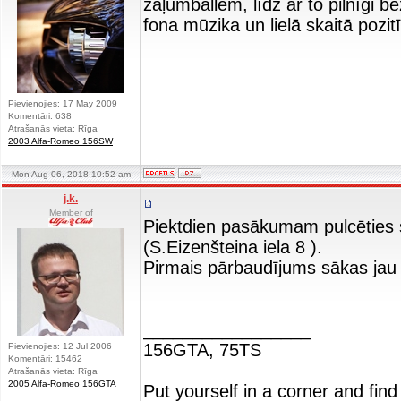
zaļumballēm, līdz ar to pilnīgi 
fona mūzika un lielā skaitā pozitī
Pievienojies: 17 May 2009
Komentāri: 638
Atrašanās vieta: Rīga
2003 Alfa-Romeo 156SW
Mon Aug 06, 2018 10:52 am
j.k.
Member of
Piektdien pasākumam pulcēties 
(S.Eizenšteina iela 8 ).
Pirmais pārbaudījums sākas jau 
_________________
156GTA, 75TS
Pievienojies: 12 Jul 2006
Komentāri: 15462
Atrašanās vieta: Rīga
2005 Alfa-Romeo 156GTA
Put yourself in a corner and find