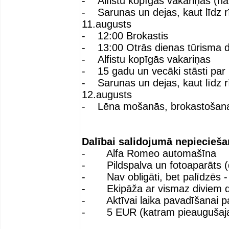
- Alfistu kopīgās vakariņas (na
- Sarunas un dejas, kaut līdz r
11.augusts
- 12:00 Brokastis
- 13:00 Otrās dienas tūrisma d
- Alfistu kopīgās vakariņas
- 15 gadu un vecāki stāsti par 
- Sarunas un dejas, kaut līdz r
12.augusts
- Lēna mošanās, brokastošana
Dalībai salidojumā nepiecieš
- Alfa Romeo automašīna
- Pildspalva un fotoaparāts (de
- Nav obligāti, bet palīdzēs - 
- Ekipāža ar vismaz diviem d
- Aktīvai laika pavadīšanai p
- 5 EUR (katram pieaugušajam