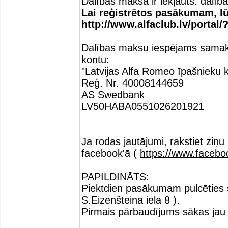
Dalības maksā ir iekļauts: dalī
Lai reģistrētos pasākumam, lūd
http://www.alfaclub.lv/portal
Dalības maksu iespējams samak
kontu:
"Latvijas Alfa Romeo īpašnieku k
Reģ. Nr. 40008144659
AS Swedbank
LV50HABA0551026201921
Ja rodas jautājumi, rakstiet ziņu
facebook'ā (
https://www.faceboo
PAPILDINĀTS:
Piektdien pasākumam pulcēties 
S.Eizenšteina iela 8 ).
Pirmais pārbaudījums sākas jau 