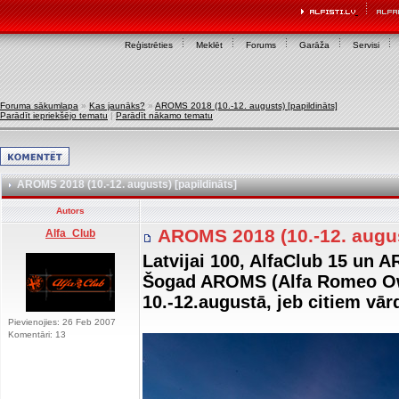
Reģistrēties
Meklēt
Forums
Garāža
Servisi
Foruma sākumlapa
»
Kas jaunāks?
»
AROMS 2018 (10.-12. augusts) [papildināts]
Parādīt iepriekšējo tematu
|
Parādīt nākamo tematu
AROMS 2018 (10.-12. augusts) [papildināts]
Autors
AROMS 2018 (10.-12. augus
Alfa_Club
Latvijai 100, AlfaClub 15 un 
Šogad AROMS (Alfa Romeo Ow
10.-12.augustā, jeb citiem vā
Pievienojies: 26 Feb 2007
Komentāri: 13