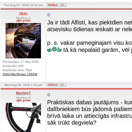
Tue Aug 07, 2018 10:14 am
riexc
Member of
Ja ir tādi Alfisti, kas piektdien n
atsevisku 6dienas ieskaiti ar ne
p. s. vakar pameginajam visu k
tā kā nepalaid garām, vēl j
Pievienojies: 17 May 2009
Komentāri: 638
Atrašanās vieta: Rīga
2003 Alfa-Romeo 156SW
Wed Aug 08, 2018 1:03 pm
MartinsT
Member of
Praktiskas dabas jautājums - kur
dalībniekiem būs jādomā pašiem?
brīvā laika un attiecīgās infrast
sāk trūkt degviela?