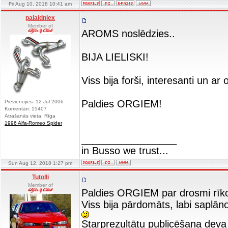
Fri Aug 10, 2018 10:41 am
palaidniex
Member of
AROMS noslēdzies..
BIJA LIELISKI!
Viss bija forši, interesanti un ar
Paldies ORGIEM!
Pievienojies: 12 Jul 2006
Komentāri: 15407
Atrašanās vieta: Rīga
1996 Alfa-Romeo Spider
_________________
in Busso we trust...
Sun Aug 12, 2018 1:27 pm
Tutolli
Member of
Paldies ORGIEM par drosmi rīk
Viss bija pārdomāts, labi saplā
Starprezultātu publicēšana deva