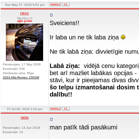
Sun May 27, 2018 9:51 pm
riexc
Member of
Sveiciens!!
Ir laba un ne tik laba ziņa
Ne tik labā ziņa: divvietīgie numur
Labā ziņa:
vidējā cenu kategorij
Pievienojies: 17 May 2009
Komentāri: 638
bet arī mazliet labākas opcijas 
Atrašanās vieta: Rīga
2003 Alfa-Romeo 156SW
stāvi, kur ir pieejamas divas div
šo telpu izmantošanai dosim t
dalību!!
Fri Jul 06, 2018 1:03 pm
neta
man patīk tādi pasākumi
Pievienojies: 14 Jun 2018
Komentāri: 13