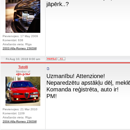
jāpērk..?
Pievienojies: 17 May 2009
Komentāri: 638
Atrašanās vieta: Rīga
2003 Alfa-Romeo 156SW
Fri Aug 10, 2018 9:00 am
Tutolli
Member of
Uzmanību! Attenzione!
Neparedzētu apstākļu dēļ, meklē
Komanda reģistrēta, auto ir!
PM!
Pievienojies: 21 Mar 2010
Komentāri: 1109
Atrašanās vieta: Rīga
2004 Alfa-Romeo 156SW