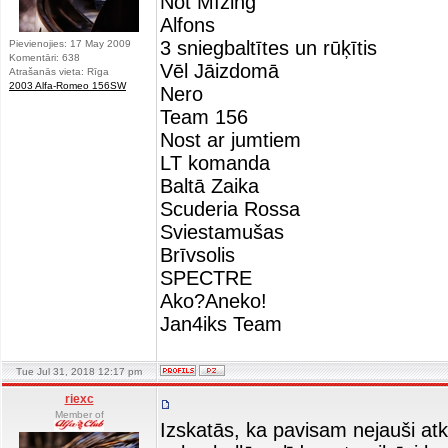
Not Mīzing
Alfons
3 sniegbaltītes un rūķītis
Pievienojies: 17 May 2009
Komentāri: 638
Vēl Jāizdomā
Atrašanās vieta: Rīga
2003 Alfa-Romeo 156SW
Nero
Team 156
Nost ar jumtiem
LT komanda
Baltā Zaika
Scuderia Rossa
Sviestamušas
Brīvsolis
SPECTRE
Ako?Aneko!
Jan4iks Team
Tue Jul 31, 2018 12:17 pm
riexc
Member of
Izskatās, ka pavisam nejauši atk