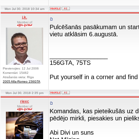
Mon Jul 30, 2018 10:34 am
j.k.
Member of
Pulcēšanās pasākumam un start
vietu atklāsim 6.augustā.
_________________
156GTA, 75TS
Pievienojies: 12 Jul 2006
Komentāri: 15462
Put yourself in a corner and find
Atrašanās vieta: Rīga
2005 Alfa-Romeo 156GTA
Mon Jul 30, 2018 2:35 pm
riexc
Member of
Komandas, kas pieteikušās uz dot
pēdējo mirkli, piesakies un piel
Abi Divi un suns