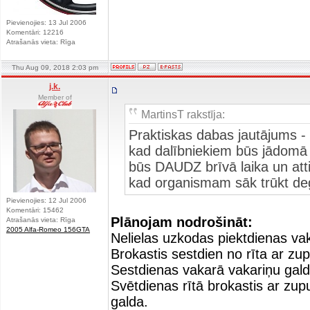
Pievienojies: 13 Jul 2006
Komentāri: 12216
Atrašanās vieta: Rīga
Thu Aug 09, 2018 2:03 pm
j.k.
Member of
MartinsT rakstīja:
Praktiskas dabas jautājums - 
kad dalībniekiem būs jādomā p
būs DAUDZ brīvā laika un attie
kad organismam sāk trūkt de
Pievienojies: 12 Jul 2006
Komentāri: 15462
Plānojam nodrošināt:
Atrašanās vieta: Rīga
2005 Alfa-Romeo 156GTA
Nelielas uzkodas piektdienas va
Brokastis sestdien no rīta ar zu
Sestdienas vakarā vakariņu galds
Svētdienas rītā brokastis ar zupu
galda.