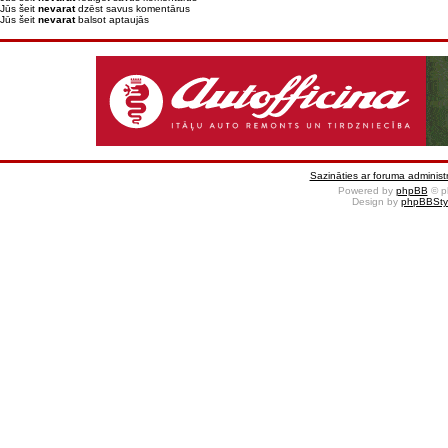
Jūs šeit
nevarat
dzēst savus komentārus
Jūs šeit
nevarat
balsot aptaujās
Sazināties ar foruma administr
Powered by
phpBB
© p
Design by
phpBBSty