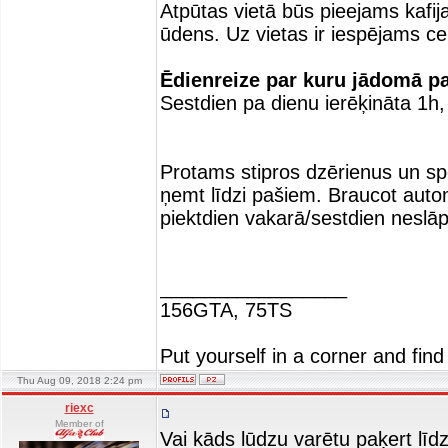
Atpūtas vietā būs pieejams kafi
ūdens. Uz vietas ir iespējams cep
Ēdienreize par kuru jādomā p
Sestdien pa dienu ierēķināta 1h,
Protams stipros dzērienus un sp
ņemt līdzi pašiem. Braucot auto
piektdien vakarā/sestdien neslāp
_________________
156GTA, 75TS
Put yourself in a corner and find
Thu Aug 09, 2018 2:24 pm
riexc
Member of
Vai kāds lūdzu varētu paķert līdzi