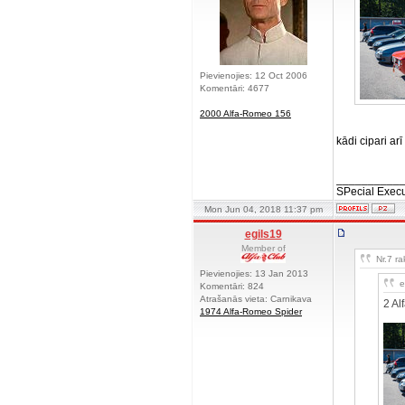
Pievienojies: 12 Oct 2006
Komentāri: 4677
2000 Alfa-Romeo 156
kādi cipari ar
__________
SPecial Execu
Mon Jun 04, 2018 11:37 pm
egils19
Member of
Nr.7 ra
Pievienojies: 13 Jan 2013
e
Komentāri: 824
Atrašanās vieta: Carnikava
2 Al
1974 Alfa-Romeo Spider