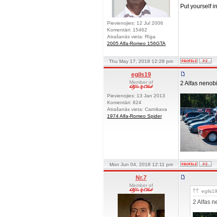
Put yourself i
Pievienojies: 12 Jul 2006
Komentāri: 15462
Atrašanās vieta: Rīga
2005 Alfa-Romeo 156GTA
Thu May 17, 2018 12:28 pm
egils19
Member of
2 Alfas nenob
Pievienojies: 13 Jan 2013
Komentāri: 824
Atrašanās vieta: Carnikava
1974 Alfa-Romeo Spider
Mon Jun 04, 2018 12:11 pm
Nr.7
Member of
egils19
2 Alfas 