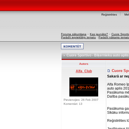
Reģistrēties
Mek
Foruma sākumlapa
»
Kas jaunāks?
»
Cuore Sporti
Parādīt iepriekšējo tematu
|
Parādīt nākamo temat
Cuore Sportivo - Biķernieku auto apl
Autors
Cuore Spo
Alfa_Club
Sakarā ar ne
Alfa Romeo īp
auto aplis 201
Pasākuma mērķ
Dalība pasāku
Pievienojies: 26 Feb 2007
Komentāri: 13
Pasākuma gait
Sīkāku inform
Reģistrēties l
Jautājumus lūd