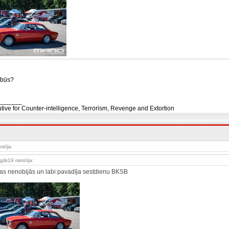
ī būs?
_______
tive for Counter-intelligence, Terrorism, Revenge and Extortion
kstīja:
gils19 rakstīja:
fas nenobijās un labi pavadīja sestdienu BKSB