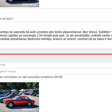
ri arī būs?
antoju lai saprastu kā auto uzvedas pēc lielās atjaunošanas. Bez stresa. Svētdie
ienas sajūtas un sasniegts 1:54 lielajā auto aplī. Ja vēl piestrādātu, noteikti varētu
estrādā dzesēšanas šķidruma mērītājs, braucu ar rezervi, nezinot cik pa īstam ir tem
kstīja:
gils19 rakstīja:
fas nenobijās un labi pavadīja sestdienu BKSB