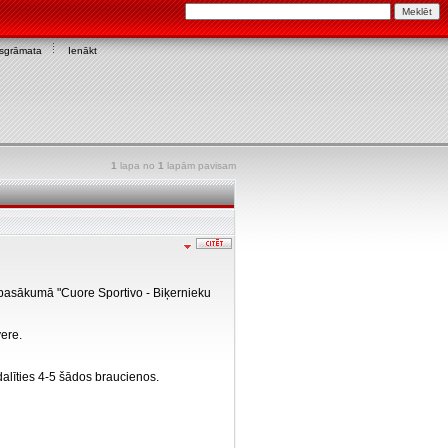
asgrāmata
Ienākt
1
lapa no
1
lapām pavisam
s pasākumā "Cuore Sportivo - Biķernieku
ere.
alīties 4-5 šādos braucienos.