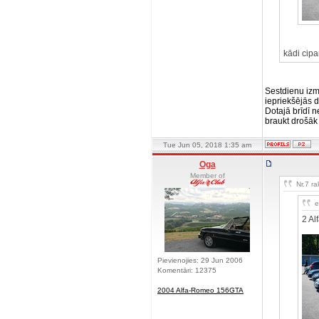
kādi cipa
Sestdienu izm
iepriekšējās d
Dotajā brīdī n
braukt drošāk
Tue Jun 05, 2018 1:35 am
Oga
Member of
Nr.7 ra
e
2 Al
Pievienojies: 29 Jun 2006
Komentāri: 12375
2004 Alfa-Romeo 156GTA