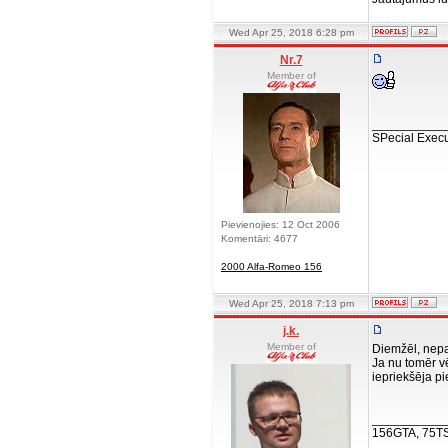
Wed Apr 25, 2018 6:28 pm
Nr.7
Member of
__________
SPecial Execu
Pievienojies: 12 Oct 2006
Komentāri: 4677
2000 Alfa-Romeo 156
Wed Apr 25, 2018 7:13 pm
j.k.
Member of
Diemžēl, nep
Ja nu tomēr vē
iepriekšēja pi
__________
156GTA, 75T