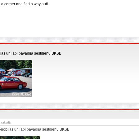
n a corner and find a way out!
ijās un labi pavadīja sestdienu BKSB
 rakstīja:
nenobijās un labi pavadīja sestdienu BKSB