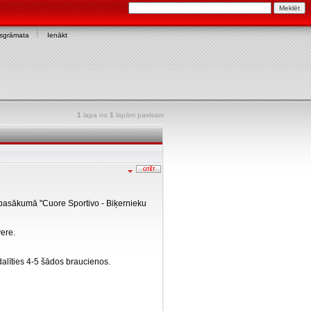
asgrāmata
Ienākt
1
lapa no
1
lapām pavisam
s pasākumā "Cuore Sportivo - Biķernieku
ere.
alīties 4-5 šādos braucienos.