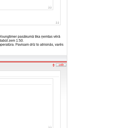
n Youngtimer pasākumā tika ņemtas vērā
 dabūt zem 1:50.
peratūra. Pavisam drīz to atrisinās, varēs