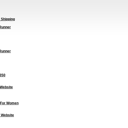
 Shipping
Runner
Runner
350
 Website
 For Women
 Website