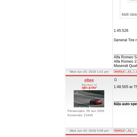
kādi cipa
1:45:526
General Tire 
__________
Alfa Romeo S
Alfa Romeo 1
Maserati Quat
Wed Jun 20, 2018 1:41 pm
elbee
Member of
1:48.505 ar 7
__________
Itāļu auto spe
Pievienojies: 29 Jun 2006
Komentāri: 21646
Wed Jun 20, 2018 5:08 pm