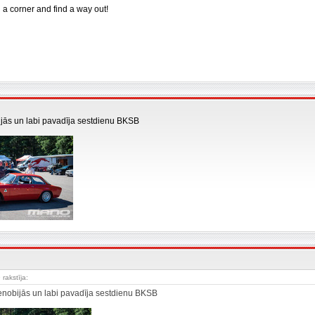
n a corner and find a way out!
ijās un labi pavadīja sestdienu BKSB
 rakstīja:
nenobijās un labi pavadīja sestdienu BKSB