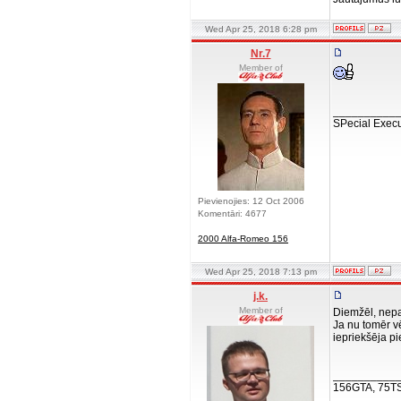
Wed Apr 25, 2018 6:28 pm
Nr.7
Member of
__________
SPecial Execu
Pievienojies: 12 Oct 2006
Komentāri: 4677
2000 Alfa-Romeo 156
Wed Apr 25, 2018 7:13 pm
j.k.
Member of
Diemžēl, nep
Ja nu tomēr vē
iepriekšēja pi
__________
156GTA, 75T