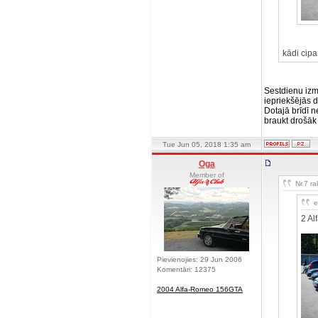
kādi cipa
Sestdienu izm
iepriekšējās d
Dotajā brīdī n
braukt drošāk
Tue Jun 05, 2018 1:35 am
Oga
Member of
Nr.7 ra
e
2 Al
Pievienojies: 29 Jun 2006
Komentāri: 12375
2004 Alfa-Romeo 156GTA