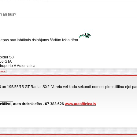
ri arī būs?
riepas nav labākais risinājums šādām izklaidēm
_______
pider S3
56 GTA
troporte V Automatica
5 un 195/55/15 GT Radial SX2. Varetu vel kadu sekundi nomest pirms tiltina ejot par
_______
ciālisti, auto tirdzniecība - 67 383 626
www.autofficina.lv