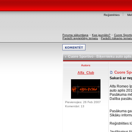
Reģistrēties
Mek
Foruma sākumlapa
»
Kas jaunāks?
»
Cuore Sporti
Parādīt iepriekšējo tematu
|
Parādīt nākamo temat
Cuore Sportivo - Biķernieku auto apl
Autors
Cuore Spo
Alfa_Club
Sakarā ar ne
Alfa Romeo īp
auto aplis 201
Pasākuma mērķ
Dalība pasāku
Pievienojies: 26 Feb 2007
Komentāri: 13
Pasākuma gait
Sīkāku inform
Reģistrēties l
Jautājumus lūd