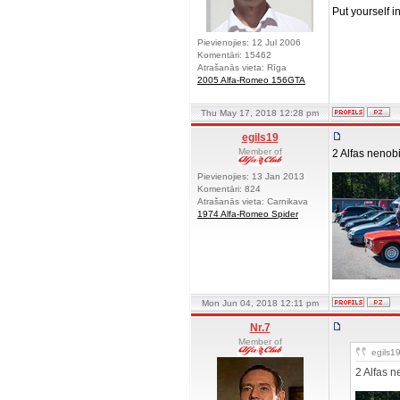
Put yourself i
Pievienojies: 12 Jul 2006
Komentāri: 15462
Atrašanās vieta: Rīga
2005 Alfa-Romeo 156GTA
Thu May 17, 2018 12:28 pm
egils19
Member of
2 Alfas nenob
Pievienojies: 13 Jan 2013
Komentāri: 824
Atrašanās vieta: Carnikava
1974 Alfa-Romeo Spider
Mon Jun 04, 2018 12:11 pm
Nr.7
Member of
egils19
2 Alfas 