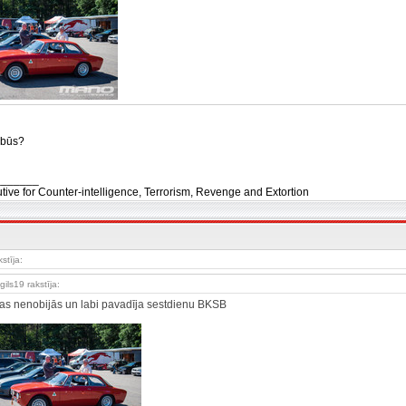
ī būs?
_______
tive for Counter-intelligence, Terrorism, Revenge and Extortion
kstīja:
gils19 rakstīja:
fas nenobijās un labi pavadīja sestdienu BKSB