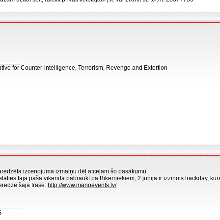
_______
tive for Counter-intelligence, Terrorism, Revenge and Extortion
aredzēta izcenojuma izmaiņu dēļ atceļam šo pasākumu.
laties tajā pašā vīkendā pabraukt pa Biķerniekiem, 2.jūnijā ir izziņots trackday, kurā d
eredze šajā trasē:
http://www.manoevents.lv/
_______
S