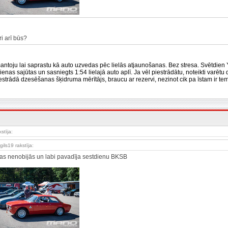
ri arī būs?
antoju lai saprastu kā auto uzvedas pēc lielās atjaunošanas. Bez stresa. Svētdie
ienas sajūtas un sasniegts 1:54 lielajā auto aplī. Ja vēl piestrādātu, noteikti varētu
estrādā dzesēšanas šķidruma mērītājs, braucu ar rezervi, nezinot cik pa īstam ir tem
kstīja:
gils19 rakstīja:
fas nenobijās un labi pavadīja sestdienu BKSB