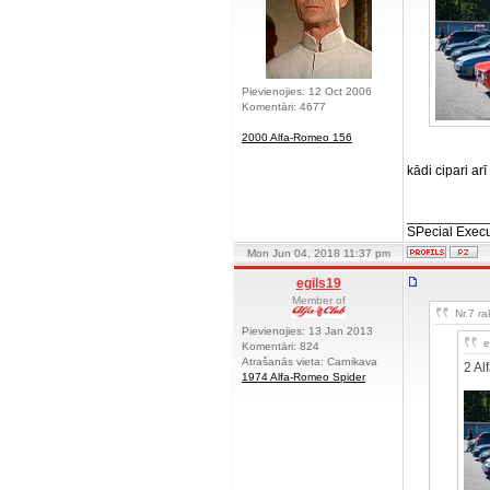
Pievienojies: 12 Oct 2006
Komentāri: 4677
2000 Alfa-Romeo 156
kādi cipari ar
__________
SPecial Execu
Mon Jun 04, 2018 11:37 pm
egils19
Member of
Nr.7 ra
Pievienojies: 13 Jan 2013
e
Komentāri: 824
Atrašanās vieta: Carnikava
2 Al
1974 Alfa-Romeo Spider