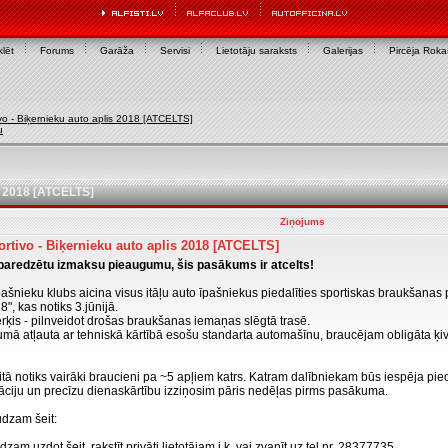
lēt
Forums
Garāža
Servisi
Lietotāju saraksts
Galerijas
Pircēja Rok
vo - Biķernieku auto aplis 2018 [ATCELTS]
u
is 2018 [ATCELTS]
Ziņojums
rtivo - Biķernieku auto aplis 2018 [ATCELTS]
paredzētu izmaksu pieaugumu, šis pasākums ir atcelts!
ašnieku klubs aicina visus itāļu auto īpašniekus piedalīties sportiskas braukšana
8", kas notiks 3.jūnijā.
is - pilnveidot drošas braukšanas iemaņas slēgtā trasē.
mā atļauta ar tehniskā kārtībā esošu standarta automašīnu, braucējam obligāta ķiv
ā notiks vairāki braucieni pa ~5 apļiem katrs. Katram dalībniekam būs iespēja pied
āciju un precīzu dienaskārtību izziņosim pāris nedēļas pirms pasākuma.
ūdzam šeit:
zam uzdot šeit, rakstīt privāti lietotājam j.k. vai zvanīt uz tel.nr. 28377735