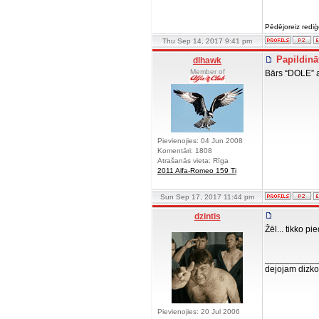
Pēdējoreiz redi
Thu Sep 14, 2017 9:41 pm
Papildināt
dlhawk
Member of
Bārs “DOLE” a
Pievienojies: 04 Jun 2008
Komentāri: 1808
Atrašanās vieta: Rīga
2011 Alfa-Romeo 159 Ti
Sun Sep 17, 2017 11:44 pm
dzintis
Žēl... tikko p
__________
dejojam dizko
Pievienojies: 20 Jul 2006