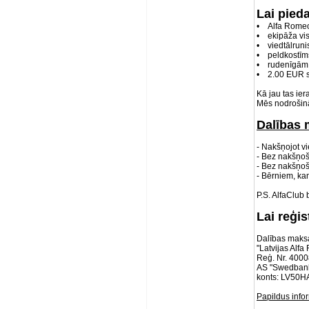
Lai pied
• Alfa Rome
• ekipāža vi
• viedtālruni
• peldkostīms,
• rudenīgām 
• 2.00 EUR s
Kā jau tas ie
Mēs nodrošinās
Dalības 
- Nakšņojot v
- Bez nakšņo
- Bez nakšņoš
- Bērniem, ka
P.S. AlfaClub 
Lai reģi
Dalības maksas
"Latvijas Alf
Reģ. Nr. 400
AS "Swedban
konts: LV50
Papildus info