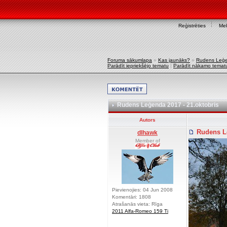
Reģistrēties
Mek
Foruma sākumlapa
»
Kas jaunāks?
»
Rudens Leģe
Parādīt iepriekšējo tematu
|
Parādīt nākamo temat
Rudens Leģenda 2017 - 21.oktobris
Autors
Rudens Le
dlhawk
Member of
Pievienojies: 04 Jun 2008
Komentāri: 1808
Atrašanās vieta: Rīga
2011 Alfa-Romeo 159 Ti