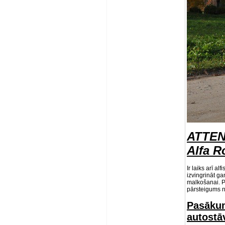
ATTENZ
Alfa R
Ir laiks arī a
izvingrināt g
malkošanai. P
pārsteigums 
Pasākum
autostā