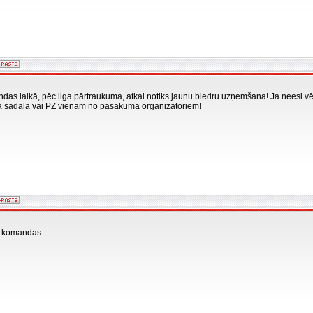
s laikā, pēc ilga pārtraukuma, atkal notiks jaunu biedru uzņemšana! Ja neesi vēl b
ā sadaļā vai PZ vienam no pasākuma organizatoriem!
s komandas:
tie
g!
šas
i
T
E
!