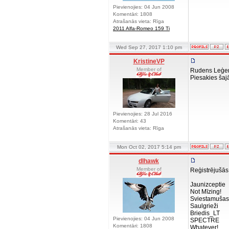
Pievienojies: 04 Jun 2008
Komentāri: 1808
Atrašanās vieta: Rīga
2011 Alfa-Romeo 159 Ti
Wed Sep 27, 2017 1:10 pm
KristineVP
Member of
Rudens Leģenda
Piesakies šaj
Pievienojies: 28 Jul 2016
Komentāri: 43
Atrašanās vieta: Rīga
Mon Oct 02, 2017 5:14 pm
dlhawk
Member of
Reģistrējušā
Jaunizcep
Not Mīzin
Sviestamu
Saulgriež
Briedis_L
Pievienojies: 04 Jun 2008
SPECTR
Komentāri: 1808
Whatever