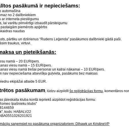
alītos pasākumā ir nepieciešams:
o automašīna
smaz no 2 dalībniekiem
s ar interneta pieslēgumu
 lai varētu pilnvērtīgi izbaudīt pārsteigumu
pastaigām piemērots apģērbs
kaidras naudas
rasts, pārtiku un dzērienus “Rudens Leģenda” pasākumos dalībnieki gādā paši.
im traukus, virtuvi.
maksa un pieteikšanās:
iesu namā – 20 EUR/pers.
šanas viesu namā – 15 EUR/pers.
anas viesu namā trešai personai un katrai nākamai – 10 EUR/pers.
m nav nepieciešama atsevišķa guļvieta, pasākums bez maksas
biedru ekipāžai atlaide 5 EUR.
strētos pasākumam
, lūdzu aizpildīt
šo reģistrācijas formu
, komentāros nor
 jāieskaita kluba kontā iepriekš aizpildot reģistrācijas formu:
a Romeo īpašnieku klubs"
08144659
k", kods: HABALV22
HABA0551026201921
rmāciju saņemsiet no pasākuma organizatoriem: Dlhawk un KristineVP