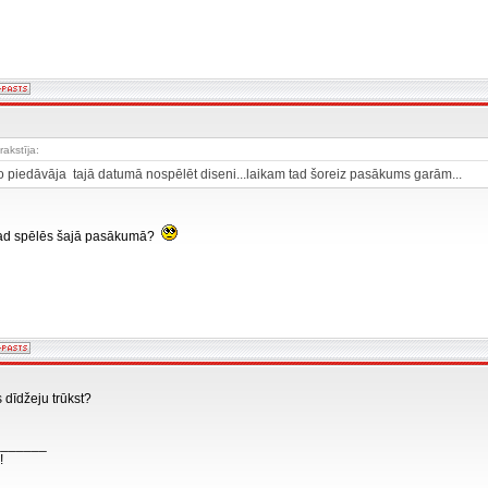
rakstīja:
kko piedāvāja tajā datumā nospēlēt diseni...laikam tad šoreiz pasākums garām...
 tad spēlēs šajā pasākumā?
s dīdžeju trūkst?
_______
!