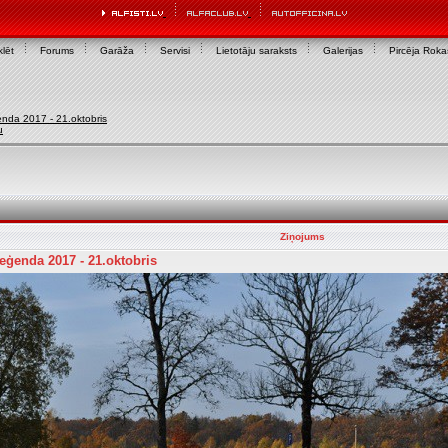
lēt
Forums
Garāža
Servisi
Lietotāju saraksts
Galerijas
Pircēja Rok
nda 2017 - 21.oktobris
u
Ziņojums
ģenda 2017 - 21.oktobris