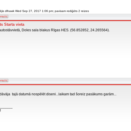
ģējis dlhawk Wed Sep 27, 2017 1:06 pm; pavisam rediģēts 2 reizes
s Starta vieta
utostāvvietā, Doles sala blakus Rīgas HES. (56.852852, 24.265564).
iedāvāja tajā datumā nospēlēt diseni...laikam tad šoreiz pasākums garām...
_______
!