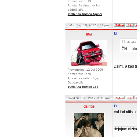
Komentāri: 3819
Atrašanās vieta: tur kur
pēdējā alfa...
1996 Alfa-Romeo Spider
Mon Sep 18, 2017 4:41 pm
ega
dzintis 
Žēl... ti
Dzinti, a kas
Pievienojies: 12 Jul 2006
Komentāri: 3570
Atrašanās vieta: Rīga,
Daugavpils
1996 Alfa-Romeo 155
Wed Sep 20, 2017 11:13 am
dzintis
Vai tad alfisto
__________
dejojam dizko