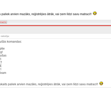
eam
s paliek arvien mazāks, reģistrējies ātrāk, vai ņem līdzi savu matraci!!
rakstīja:
jušās komandas:
ceptie
zing!
amušas
ieži
s_LT
TRE
ver!
s Team
s
skaits paliek arvien mazāks, reģistrējies ātrāk, vai ņem līdzi savu matraci!!
_______