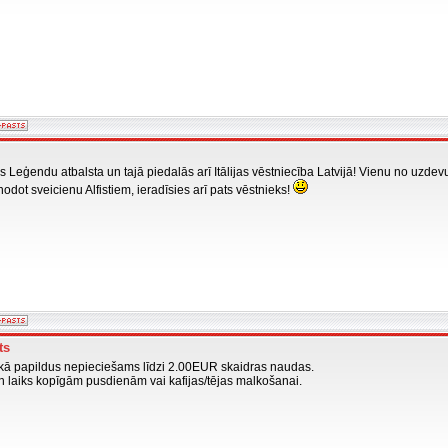
eģendu atbalsta un tajā piedalās arī Itālijas vēstniecība Latvijā! Vienu no uzdevu
nodot sveicienu Alfistiem, ieradīsies arī pats vēstnieks!
ts
ā papildus nepieciešams līdzi 2.00EUR skaidras naudas.
n laiks kopīgām pusdienām vai kafijas/tējas malkošanai.