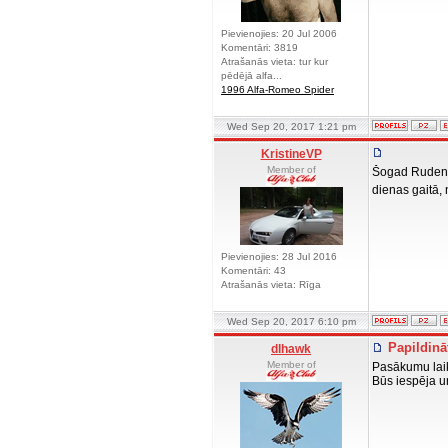
Pievienojies: 20 Jul 2006
Komentāri: 3819
Atrašanās vieta: tur kur
pēdējā alfa...
1996 Alfa-Romeo Spider
Wed Sep 20, 2017 1:21 pm
KristineVP
Member of
Šogad Rudens L
dienas gaitā, 
Pievienojies: 28 Jul 2016
Komentāri: 43
Atrašanās vieta: Rīga
Wed Sep 20, 2017 6:10 pm
Papildinā
dlhawk
Member of
Pasākumu laik
Būs iespēja u