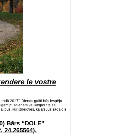
rendere le vostre
 leģendā 2017”. Dienas gaitā būs iespēja
īgām pusdienām vai kafijas / tējas
ūs, kur izdejoties, kā arī Jūs sagaidīs
30) Bārs “DOLE”
, 24.265564).