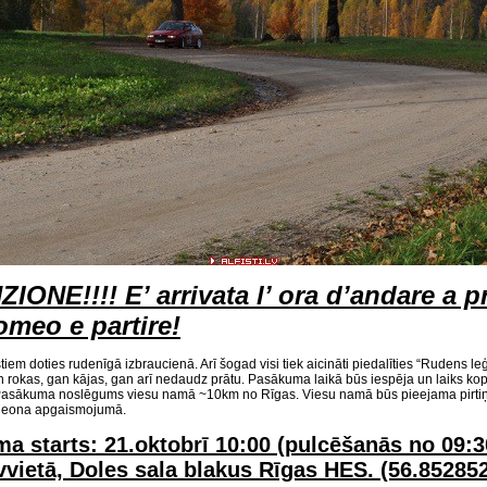
IONE!!!! E’ arrivata l’ ora d’andare a p
omeo e partire!
lfistiem doties rudenīgā izbraucienā. Arī šogad visi tiek aicināti piedalīties “Rudens
an rokas, gan kājas, gan arī nedaudz prātu. Pasākuma laikā būs iespēja un laiks kop
asākuma noslēgums viesu namā ~10km no Rīgas. Viesu namā būs pieejama pirtiņa, b
neona apgaismojumā.
a starts: 21.oktobrī 10:00 (pulcēšanās no 09:
vvietā, Doles sala blakus Rīgas HES. (56.852852