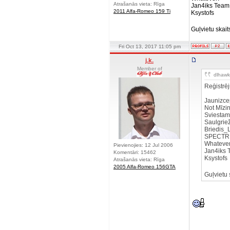
Atrašanās vieta: Rīga
Jan4iks T
2011 Alfa-Romeo 159 Ti
Ksystofs
Guļvietu skait
Fri Oct 13, 2017 11:05 pm
j.k.
Member of
dlhawk 
Reģistrē
Jauniz
Not Mī
Sviest
Saulgr
Briedi
SPEC
Whate
Pievienojies: 12 Jul 2006
Jan4ik
Komentāri: 15462
Ksystof
Atrašanās vieta: Rīga
2005 Alfa-Romeo 156GTA
Guļvietu 
__________