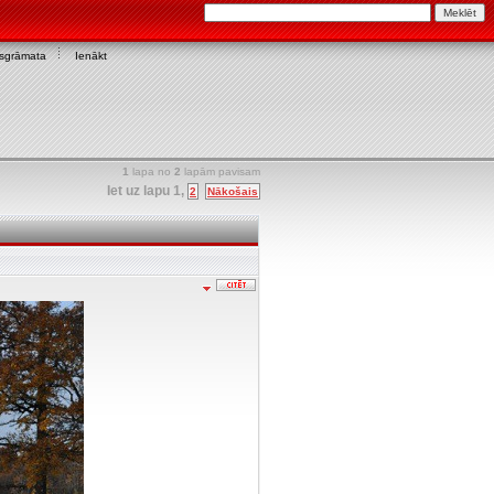
asgrāmata
Ienākt
1
lapa no
2
lapām pavisam
Iet uz lapu
1
,
2
Nākošais