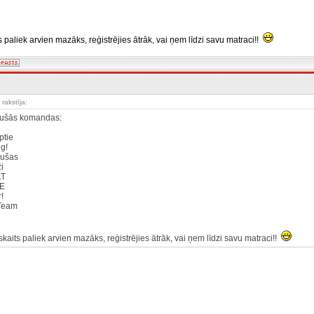
eam
s paliek arvien mazāks, reģistrējies ātrāk, vai ņem līdzi savu matraci!!
rakstīja:
jušās komandas:
ceptie
zing!
amušas
ieži
s_LT
TRE
ver!
s Team
s
skaits paliek arvien mazāks, reģistrējies ātrāk, vai ņem līdzi savu matraci!!
_______