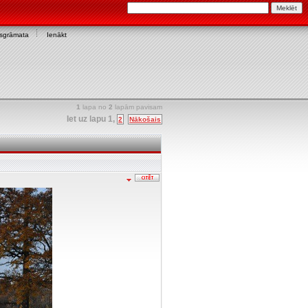
asgrāmata
Ienākt
1
lapa no
2
lapām pavisam
Iet uz lapu
1
,
2
Nākošais