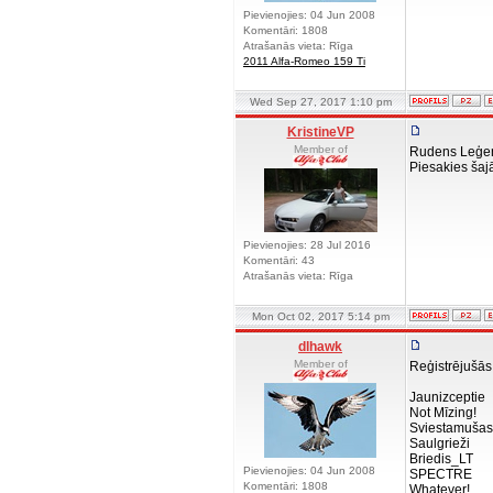
Pievienojies: 04 Jun 2008
Komentāri: 1808
Atrašanās vieta: Rīga
2011 Alfa-Romeo 159 Ti
Wed Sep 27, 2017 1:10 pm
KristineVP
Member of
Rudens Leģenda
Piesakies šaj
Pievienojies: 28 Jul 2016
Komentāri: 43
Atrašanās vieta: Rīga
Mon Oct 02, 2017 5:14 pm
dlhawk
Member of
Reģistrējušā
Jaunizcep
Not Mīzin
Sviestamu
Saulgriež
Briedis_L
Pievienojies: 04 Jun 2008
SPECTR
Komentāri: 1808
Whatever