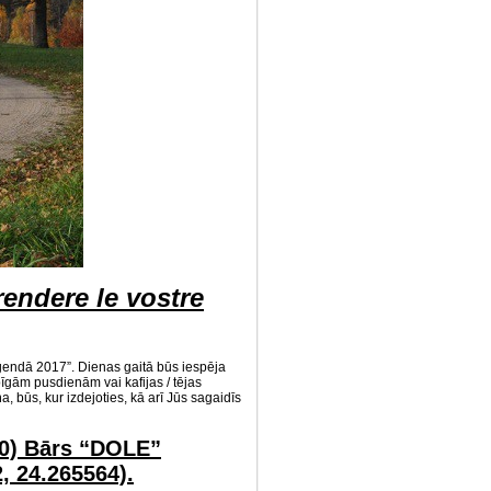
rendere le vostre
 leģendā 2017”. Dienas gaitā būs iespēja
īgām pusdienām vai kafijas / tējas
ūs, kur izdejoties, kā arī Jūs sagaidīs
30) Bārs “DOLE”
, 24.265564).