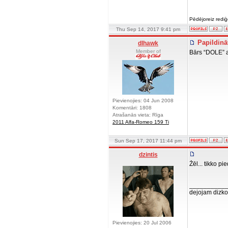
Pēdējoreiz redi
Thu Sep 14, 2017 9:41 pm
Papildināt
dlhawk
Member of
Bārs “DOLE” a
Pievienojies: 04 Jun 2008
Komentāri: 1808
Atrašanās vieta: Rīga
2011 Alfa-Romeo 159 Ti
Sun Sep 17, 2017 11:44 pm
dzintis
Žēl... tikko p
__________
dejojam dizko
Pievienojies: 20 Jul 2006