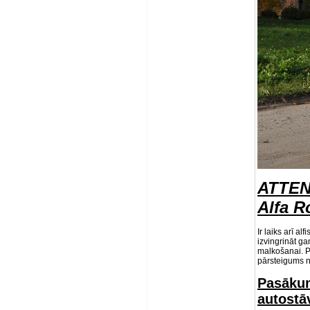
ATTENZ
Alfa R
Ir laiks arī a
izvingrināt g
malkošanai. P
pārsteigums 
Pasākum
autostā