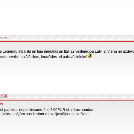
eģendu atbalsta un tajā piedalās arī Itālijas vēstniecība Latvijā! Vienu no uzdevu
nodot sveicienu Alfistiem, ieradīsies arī pats vēstnieks!
ts
ā papildus nepieciešams līdzi 2.00EUR skaidras naudas.
n laiks kopīgām pusdienām vai kafijas/tējas malkošanai.