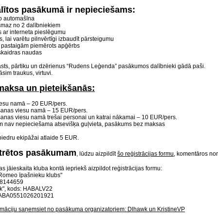
alītos pasākumā ir nepieciešams:
o automašīna
smaz no 2 dalībniekiem
s ar interneta pieslēgumu
 lai varētu pilnvērtīgi izbaudīt pārsteigumu
pastaigām piemērots apģērbs
kaidras naudas
rasts, pārtiku un dzērienus “Rudens Leģenda” pasākumos dalībnieki gādā paši.
im traukus, virtuvi.
maksa un pieteikšanās:
iesu namā – 20 EUR/pers.
šanas viesu namā – 15 EUR/pers.
anas viesu namā trešai personai un katrai nākamai – 10 EUR/pers.
m nav nepieciešama atsevišķa guļvieta, pasākums bez maksas
biedru ekipāžai atlaide 5 EUR.
strētos pasākumam
, lūdzu aizpildīt
šo reģistrācijas formu
, komentāros nor
 jāieskaita kluba kontā iepriekš aizpildot reģistrācijas formu:
a Romeo īpašnieku klubs"
08144659
k", kods: HABALV22
HABA0551026201921
rmāciju saņemsiet no pasākuma organizatoriem: Dlhawk un KristineVP