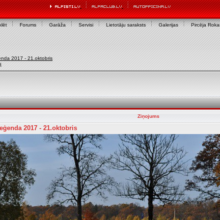
lēt
Forums
Garāža
Servisi
Lietotāju saraksts
Galerijas
Pircēja Rok
nda 2017 - 21.oktobris
u
Ziņojums
ģenda 2017 - 21.oktobris