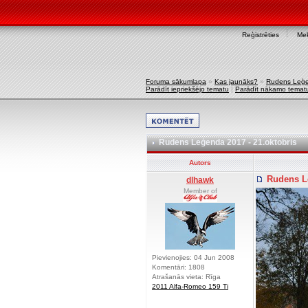
Reģistrēties
Mek
Foruma sākumlapa
»
Kas jaunāks?
»
Rudens Leģe
Parādīt iepriekšējo tematu
|
Parādīt nākamo temat
Rudens Leģenda 2017 - 21.oktobris
Autors
Rudens Le
dlhawk
Member of
Pievienojies: 04 Jun 2008
Komentāri: 1808
Atrašanās vieta: Rīga
2011 Alfa-Romeo 159 Ti