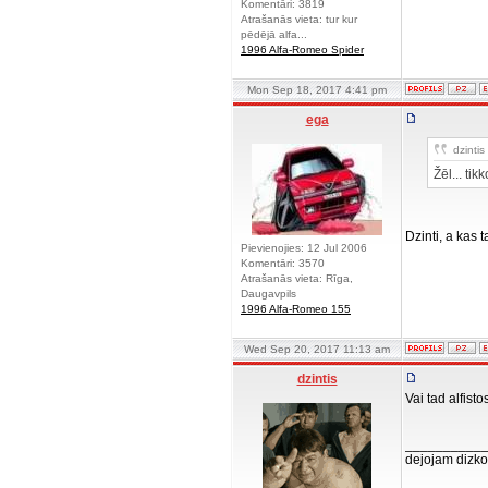
Komentāri: 3819
Atrašanās vieta: tur kur
pēdējā alfa...
1996 Alfa-Romeo Spider
Mon Sep 18, 2017 4:41 pm
ega
dzintis 
Žēl... ti
Dzinti, a kas
Pievienojies: 12 Jul 2006
Komentāri: 3570
Atrašanās vieta: Rīga,
Daugavpils
1996 Alfa-Romeo 155
Wed Sep 20, 2017 11:13 am
dzintis
Vai tad alfisto
__________
dejojam dizko