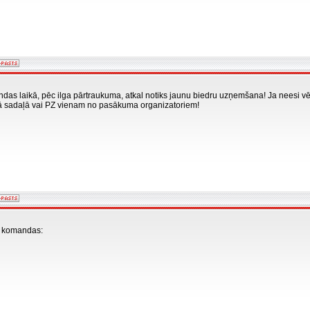
s laikā, pēc ilga pārtraukuma, atkal notiks jaunu biedru uzņemšana! Ja neesi vēl b
ā sadaļā vai PZ vienam no pasākuma organizatoriem!
s komandas:
tie
g!
šas
i
T
E
!