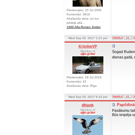
Pievienojies: 20 Jul 2006
Komentāri: 3819
Atrašanās vieta: tur kur
pēdējā alfa...
1996 Alfa-Romeo Spider
Wed Sep 20, 2017 1:21 pm
KristineVP
Member of
Šogad Rudens L
dienas gaitā, 
Pievienojies: 28 Jul 2016
Komentāri: 43
Atrašanās vieta: Rīga
Wed Sep 20, 2017 6:10 pm
Papildinā
dlhawk
Member of
Pasākumu laik
Būs iespēja u