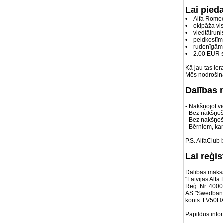
Lai pied
• Alfa Rome
• ekipāža vi
• viedtālruni
• peldkostīms,
• rudenīgām 
• 2.00 EUR s
Kā jau tas ie
Mēs nodrošinās
Dalības 
- Nakšņojot v
- Bez nakšņo
- Bez nakšņoš
- Bērniem, ka
P.S. AlfaClub 
Lai reģi
Dalības maksas
"Latvijas Alf
Reģ. Nr. 400
AS "Swedban
konts: LV50
Papildus info