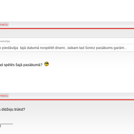
rakstīja:
kko piedāvāja tajā datumā nospēlēt diseni...laikam tad šoreiz pasākums garām...
 tad spēlēs šajā pasākumā?
s dīdžeju trūkst?
_______
!