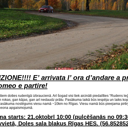
IONE!!!! E’ arrivata l’ ora d’andare a p
omeo e partire!
lfistiem doties rudenīgā izbraucienā. Arī šogad visi tiek aicināti piedalīties “Rudens
an rokas, gan kājas, gan arī nedaudz prātu. Pasākuma laikā būs iespēja un laiks kop
asākuma noslēgums viesu namā ~10km no Rīgas. Viesu namā būs pieejama pirtiņa, b
neona apgaismojumā.
a starts: 21.oktobrī 10:00 (pulcēšanās no 09:
vvietā, Doles sala blakus Rīgas HES. (56.852852