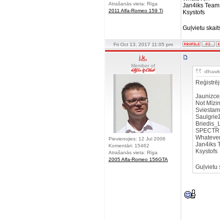
Atrašanās vieta: Rīga
Jan4iks T
2011 Alfa-Romeo 159 Ti
Ksystofs
Guļvietu skait
Fri Oct 13, 2017 11:05 pm
j.k.
Member of
dlhawk 
Reģistrē
Jauniz
Not Mī
Sviest
Saulgr
Briedi
SPEC
Whate
Pievienojies: 12 Jul 2006
Jan4ik
Komentāri: 15462
Ksystof
Atrašanās vieta: Rīga
2005 Alfa-Romeo 156GTA
Guļvietu 
__________