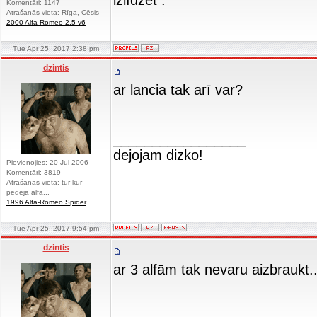
izlīdzēt .
Komentāri: 1147
Atrašanās vieta: Rīga, Cēsis
2000 Alfa-Romeo 2.5 v6
Tue Apr 25, 2017 2:38 pm
dzintis
ar lancia tak arī var?
_________________
dejojam dizko!
Pievienojies: 20 Jul 2006
Komentāri: 3819
Atrašanās vieta: tur kur
pēdējā alfa...
1996 Alfa-Romeo Spider
Tue Apr 25, 2017 9:54 pm
dzintis
ar 3 alfām tak nevaru aizbraukt...