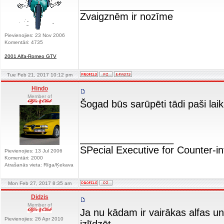
_________________
Zvaigznēm ir nozīme
Pievienojies: 23 Nov 2006
Komentāri: 4735
2001 Alfa-Romeo GTV
Tue Feb 21, 2017 10:12 pm
Hindo
Member of
Šogad būs sarūpēti tādi paši lai
_________________
SPecial Executive for Counter-in
Pievienojies: 13 Jul 2006
Komentāri: 2000
Atrašanās vieta: Rīga/Ķekava
Mon Feb 27, 2017 8:35 am
Didzis
Member of
Ja nu kādam ir vairākas alfas u
Pievienojies: 26 Apr 2010