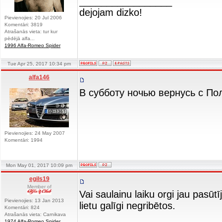
_________________
dejojam dizko!
Pievienojies: 20 Jul 2006
Komentāri: 3819
Atrašanās vieta: tur kur
pēdējā alfa...
1996 Alfa-Romeo Spider
Tue Apr 25, 2017 10:34 pm
alfa146
В субботу ночью вернусь с По
Pievienojies: 24 May 2007
Komentāri: 1994
Mon May 01, 2017 10:09 pm
egils19
Member of
Vai saulainu laiku orgi jau pasūt
Pievienojies: 13 Jan 2013
lietu galīgi negribētos.
Komentāri: 824
Atrašanās vieta: Carnikava
1974 Alfa-Romeo Spider