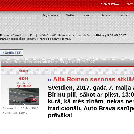
Reģistrēties
Meklēt
Forums
Garāža
Servisi
Foruma sākumlapa
»
Kas jaunāks?
»
Alfa Romeo sezonas atklāšana Bīriņu pilī 07.05.2017
Parādīt iepriekšējo tematu
|
Parādīt nākamo tematu
Alfa Romeo sezonas atklāšana Bīriņu pilī 07.05.2017
Autors
Alfa Romeo sezonas atklāš
elbee
Member of
Svētdien, 2017. gada 7. maijā
Bīriņu pilī, sākot ar plkst. 1
kurā, kā mēs zinām, nekas nenot
tradicionāli, Auto Brava sarū
Pievienojies: 29 Jun 2006
Komentāri: 21646
prāvāks!