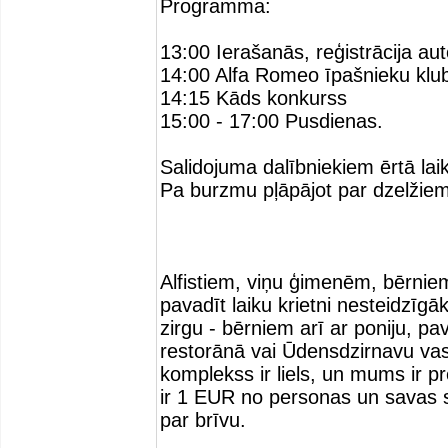
Programma:
13:00 Ierašanās, reģistrācija aut
14:00 Alfa Romeo īpašnieku klub
14:15 Kāds konkurss
15:00 - 17:00 Pusdienas.
Salidojuma dalībniekiem ērtā la
Pa burzmu pļāpājot par dzelžiem
Alfistiem, viņu ģimenēm, bērnie
pavadīt laiku krietni nesteidzīgā
zirgu - bērniem arī ar poniju, pav
restorānā vai Ūdensdzirnavu vasa
komplekss ir liels, un mums ir pr
ir 1 EUR no personas un savas
par brīvu.