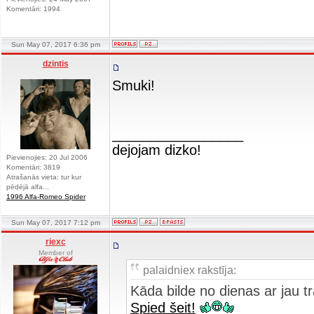
Komentāri: 1994
Sun May 07, 2017 6:36 pm
dzintis
Smuki!
_________________
dejojam dizko!
Pievienojies: 20 Jul 2006
Komentāri: 3819
Atrašanās vieta: tur kur
pēdējā alfa...
1996 Alfa-Romeo Spider
Sun May 07, 2017 7:12 pm
riexc
Member of
palaidniex rakstīja:
Kāda bilde no dienas ar jau tra
Spied šeit!