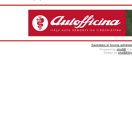
Sazināties ar foruma administr
Powered by
phpBB
© p
Design by
phpBBSty