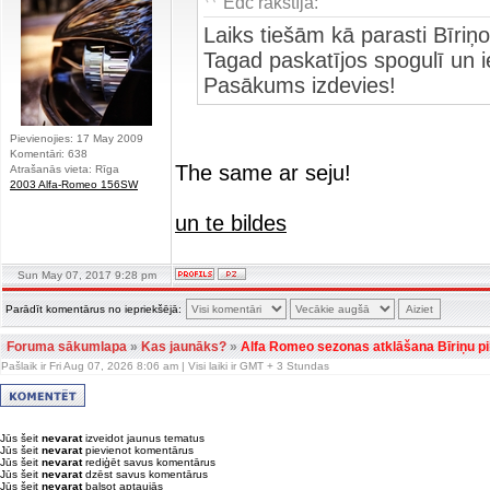
Edc rakstīja:
Laiks tiešām kā parasti Bīriņos
Tagad paskatījos spogulī un 
Pasākums izdevies!
Pievienojies: 17 May 2009
Komentāri: 638
The same ar seju!
Atrašanās vieta: Rīga
2003 Alfa-Romeo 156SW
un te bildes
Sun May 07, 2017 9:28 pm
Parādīt komentārus no iepriekšējā:
Foruma sākumlapa
»
Kas jaunāks?
»
Alfa Romeo sezonas atklāšana Bīriņu pil
Pašlaik ir Fri Aug 07, 2026 8:06 am | Visi laiki ir GMT + 3 Stundas
Jūs šeit
nevarat
izveidot jaunus tematus
Jūs šeit
nevarat
pievienot komentārus
Jūs šeit
nevarat
rediģēt savus komentārus
Jūs šeit
nevarat
dzēst savus komentārus
Jūs šeit
nevarat
balsot aptaujās