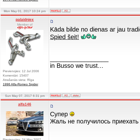
Mon May 01, 2017 10:24 pm
palaidniex
Member of
Kāda bilde no dienas ar jau tradic
Spied šeit!
_________________
in Busso we trust...
Pievienojies: 12 Jul 2006
Komentāri: 15407
Atrašanās vieta: Rīga
1996 Alfa-Romeo Spider
Sun May 07, 2017 6:31 pm
alfa146
Супер
Жаль не получилось приехат
Pievienojies: 24 May 2007