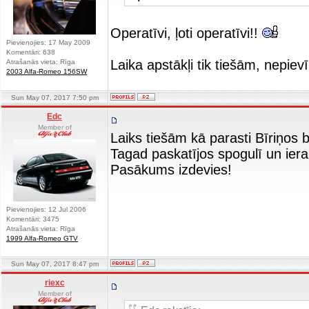
Operatīvi, ļoti operatīvi!!
Pievienojies: 17 May 2009
Komentāri: 638
Laika apstākļi tik tiešām, nepievīl
Atrašanās vieta: Rīga
2003 Alfa-Romeo 156SW
Sun May 07, 2017 7:50 pm
Edc
Member of
Laiks tiešām kā parasti Bīriņos bi
Tagad paskatījos spogulī un ier
Pasākums izdevies!
Pievienojies: 12 Jul 2006
Komentāri: 3475
Atrašanās vieta: Rīga
1999 Alfa-Romeo GTV
Sun May 07, 2017 8:47 pm
riexc
Member of