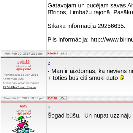
Gatavojam un pucējam savas Alfas
Bīriņos, Limbažu rajonā. Pasāku
Sīkāka informācija 29256635.
Pils informācija:
http://www.birinu
Mon Feb 20, 2017 2:16 pm
egils19
Member of
- Man ir aizdomas, ka neviens n
Pievienojies: 13 Jan 2013
+ toties būs citi smuki auto
Komentāri: 824
Atrašanās vieta: Carnikava
1974 Alfa-Romeo Spider
Mon Feb 20, 2017 10:37 pm
AMV
Member of
Šogad būšu. Un nupat uzzināju 