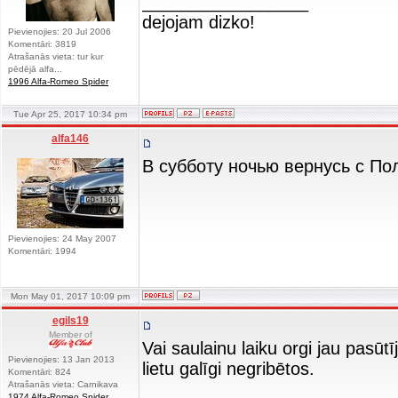
_________________
dejojam dizko!
Pievienojies: 20 Jul 2006
Komentāri: 3819
Atrašanās vieta: tur kur
pēdējā alfa...
1996 Alfa-Romeo Spider
Tue Apr 25, 2017 10:34 pm
alfa146
В субботу ночью вернусь с По
Pievienojies: 24 May 2007
Komentāri: 1994
Mon May 01, 2017 10:09 pm
egils19
Member of
Vai saulainu laiku orgi jau pasūt
Pievienojies: 13 Jan 2013
lietu galīgi negribētos.
Komentāri: 824
Atrašanās vieta: Carnikava
1974 Alfa-Romeo Spider