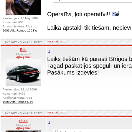
Operatīvi, ļoti operatīvi!!
Pievienojies: 17 May 2009
Komentāri: 638
Laika apstākļi tik tiešām, nepievīl
Atrašanās vieta: Rīga
2003 Alfa-Romeo 156SW
Sun May 07, 2017 7:50 pm
Edc
Member of
Laiks tiešām kā parasti Bīriņos bi
Tagad paskatījos spogulī un ier
Pasākums izdevies!
Pievienojies: 12 Jul 2006
Komentāri: 3475
Atrašanās vieta: Rīga
1999 Alfa-Romeo GTV
Sun May 07, 2017 8:47 pm
riexc
Member of