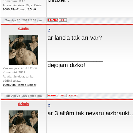
izlīdzēt .
Komentāri: 1147
Atrašanās vieta: Rīga, Cēsis
2000 Alfa-Romeo 2.5 v6
Tue Apr 25, 2017 2:38 pm
dzintis
ar lancia tak arī var?
_________________
dejojam dizko!
Pievienojies: 20 Jul 2006
Komentāri: 3819
Atrašanās vieta: tur kur
pēdējā alfa...
1996 Alfa-Romeo Spider
Tue Apr 25, 2017 9:54 pm
dzintis
ar 3 alfām tak nevaru aizbraukt...