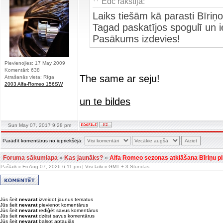
Edc rakstīja:
Laiks tiešām kā parasti Bīriņos
Tagad paskatījos spogulī un 
Pasākums izdevies!
Pievienojies: 17 May 2009
Komentāri: 638
The same ar seju!
Atrašanās vieta: Rīga
2003 Alfa-Romeo 156SW
un te bildes
Sun May 07, 2017 9:28 pm
Parādīt komentārus no iepriekšējā:
Foruma sākumlapa
»
Kas jaunāks?
»
Alfa Romeo sezonas atklāšana Bīriņu pil
Pašlaik ir Fri Aug 07, 2026 6:11 pm | Visi laiki ir GMT + 3 Stundas
Jūs šeit
nevarat
izveidot jaunus tematus
Jūs šeit
nevarat
pievienot komentārus
Jūs šeit
nevarat
rediģēt savus komentārus
Jūs šeit
nevarat
dzēst savus komentārus
Jūs šeit
nevarat
balsot aptaujās