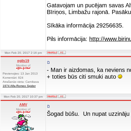
Gatavojam un pucējam savas Alfas
Bīriņos, Limbažu rajonā. Pasāku
Sīkāka informācija 29256635.
Pils informācija:
http://www.birinu
Mon Feb 20, 2017 2:16 pm
egils19
Member of
- Man ir aizdomas, ka neviens n
Pievienojies: 13 Jan 2013
+ toties būs citi smuki auto
Komentāri: 824
Atrašanās vieta: Carnikava
1974 Alfa-Romeo Spider
Mon Feb 20, 2017 10:37 pm
AMV
Member of
Šogad būšu. Un nupat uzzināju 