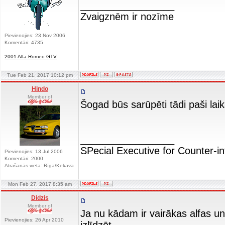
_________________
Zvaigznēm ir nozīme
Pievienojies: 23 Nov 2006
Komentāri: 4735
2001 Alfa-Romeo GTV
Tue Feb 21, 2017 10:12 pm
Hindo
Member of
Šogad būs sarūpēti tādi paši lai
_________________
SPecial Executive for Counter-in
Pievienojies: 13 Jul 2006
Komentāri: 2000
Atrašanās vieta: Rīga/Ķekava
Mon Feb 27, 2017 8:35 am
Didzis
Member of
Ja nu kādam ir vairākas alfas u
Pievienojies: 26 Apr 2010