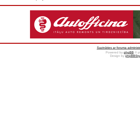
Sazināties ar foruma administr
Powered by
phpBB
© p
Design by
phpBBSty