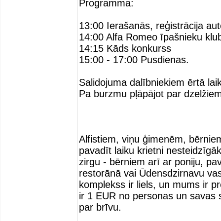
Programma:
13:00 Ierašanās, reģistrācija aut
14:00 Alfa Romeo īpašnieku klub
14:15 Kāds konkurss
15:00 - 17:00 Pusdienas.
Salidojuma dalībniekiem ērtā la
Pa burzmu pļāpājot par dzelžiem
Alfistiem, viņu ģimenēm, bērnie
pavadīt laiku krietni nesteidzīgā
zirgu - bērniem arī ar poniju, pav
restorānā vai Ūdensdzirnavu vasa
komplekss ir liels, un mums ir pr
ir 1 EUR no personas un savas
par brīvu.