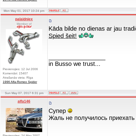
Mon May 01, 2017 10:24 pm
palaidniex
Member of
Kāda bilde no dienas ar jau tradic
Spied šeit!
_________________
in Busso we trust...
Pievienojies: 12 Jul 2006
Komentāri: 15407
Atrašanās vieta: Rīga
1996 Alfa-Romeo Spider
Sun May 07, 2017 6:31 pm
alfa146
Супер
Жаль не получилось приехат
Pievienojies: 24 May 2007