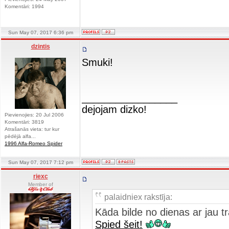
Komentāri: 1994
Sun May 07, 2017 6:36 pm
dzintis
Smuki!
_________________
dejojam dizko!
Pievienojies: 20 Jul 2006
Komentāri: 3819
Atrašanās vieta: tur kur
pēdējā alfa...
1996 Alfa-Romeo Spider
Sun May 07, 2017 7:12 pm
riexc
Member of
palaidniex rakstīja:
Kāda bilde no dienas ar jau tra
Spied šeit!