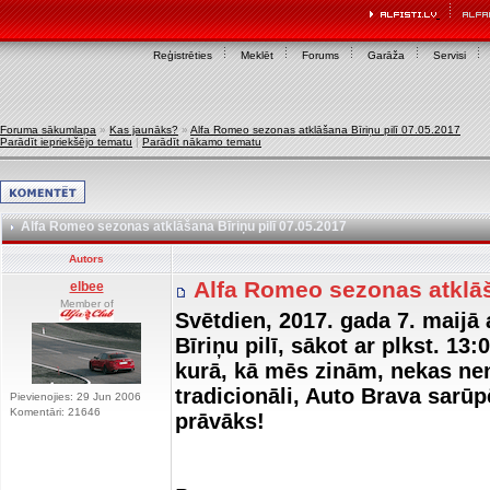
Reģistrēties
Meklēt
Forums
Garāža
Servisi
Foruma sākumlapa
»
Kas jaunāks?
»
Alfa Romeo sezonas atklāšana Bīriņu pilī 07.05.2017
Parādīt iepriekšējo tematu
|
Parādīt nākamo tematu
Alfa Romeo sezonas atklāšana Bīriņu pilī 07.05.2017
Autors
Alfa Romeo sezonas atklāš
elbee
Member of
Svētdien, 2017. gada 7. maijā
Bīriņu pilī, sākot ar plkst. 1
kurā, kā mēs zinām, nekas nenot
tradicionāli, Auto Brava sarū
Pievienojies: 29 Jun 2006
Komentāri: 21646
prāvāks!