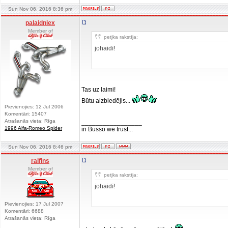
Sun Nov 06, 2016 8:36 pm
palaidniex
Member of
petjka rakstīja:
johaidī!
Tas uz laimi!
Būtu aizbiedējis...
Pievienojies: 12 Jul 2006
Komentāri: 15407
Atrašanās vieta: Rīga
_________________
1996 Alfa-Romeo Spider
in Busso we trust...
Sun Nov 06, 2016 8:46 pm
ralfins
Member of
petjka rakstīja:
johaidī!
Pievienojies: 17 Jul 2007
Komentāri: 6688
Atrašanās vieta: Rīga