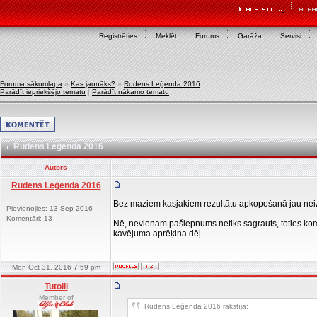
Reģistrēties
Meklēt
Forums
Garāža
Servisi
Foruma sākumlapa
»
Kas jaunāks?
»
Rudens Leģenda 2016
Parādīt iepriekšējo tematu
|
Parādīt nākamo tematu
Rudens Leģenda 2016
Autors
Rudens Leģenda 2016
Bez maziem kasjakiem rezultātu apkopošanā jau neiz
Pievienojies: 13 Sep 2016
Komentāri: 13
Nē, nevienam pašlepnums netiks sagrauts, toties kom
kavējuma aprēķina dēļ.
Mon Oct 31, 2016 7:59 pm
Tutolli
Member of
Rudens Leģenda 2016 rakstīja: