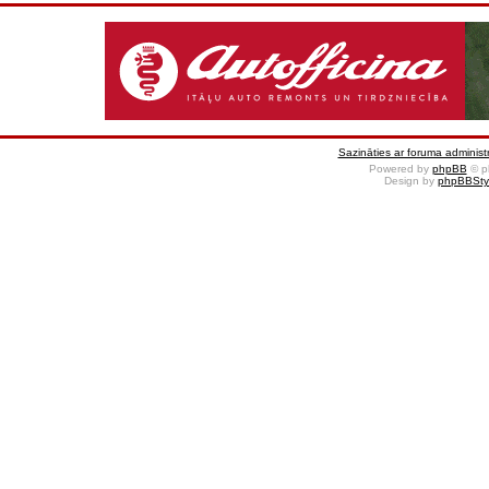
Sazināties ar foruma administr
Powered by
phpBB
© p
Design by
phpBBSty