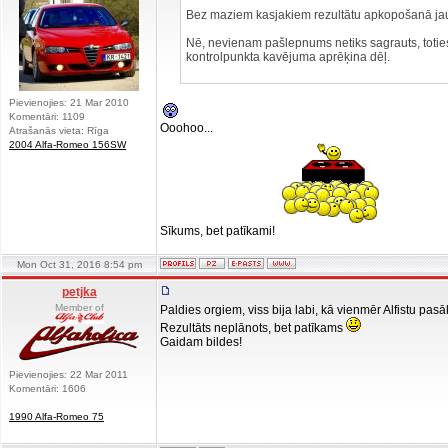
Bez maziem kasjakiem rezultātu apkopošanā jau
Nē, nevienam pašlepnums netiks sagrauts, totie
kontrolpunkta kavējuma aprēķina dēļ.
Pievienojies: 21 Mar 2010
Komentāri: 1109
Ooohoo...
Atrašanās vieta: Rīga
2004 Alfa-Romeo 156SW
Sīkums, bet patīkami!
Mon Oct 31, 2016 8:54 pm
petjka
Member of
Paldies orgiem, viss bija labi, kā vienmēr Alfistu pas
Rezultāts neplānots, bet patīkams
Gaidam bildes!
Pievienojies: 22 Mar 2011
Komentāri: 1606
1990 Alfa-Romeo 75