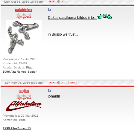
Mon Oct 31, 2016 10:55 pm
palaidniex
Member of
Dažas pasākuma bildes ir te...
_________________
in Busso we trust...
Pievienojies: 12 Jul 2006
Komentāri: 15407
Atrašanās vieta: Rīga
1996 Alfa-Romeo Spider
Sun Nov 06, 2016 6:23 pm
petjka
Member of
johaidī!
Pievienojies: 22 Mar 2011
Komentāri: 1606
1990 Alfa-Romeo 75