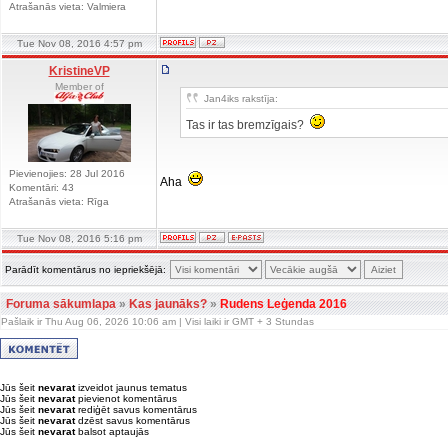
Atrašanās vieta: Valmiera
Tue Nov 08, 2016 4:57 pm
KristineVP
Member of
Jan4iks rakstīja:
Tas ir tas bremzīgais?
Pievienojies: 28 Jul 2016
Aha
Komentāri: 43
Atrašanās vieta: Rīga
Tue Nov 08, 2016 5:16 pm
Parādīt komentārus no iepriekšējā:
Foruma sākumlapa
»
Kas jaunāks?
»
Rudens Leģenda 2016
Pašlaik ir Thu Aug 06, 2026 10:06 am | Visi laiki ir GMT + 3 Stundas
Jūs šeit
nevarat
izveidot jaunus tematus
Jūs šeit
nevarat
pievienot komentārus
Jūs šeit
nevarat
rediģēt savus komentārus
Jūs šeit
nevarat
dzēst savus komentārus
Jūs šeit
nevarat
balsot aptaujās