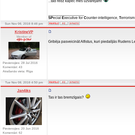
...tad redz kāpēc mēs uzvarējām!
_________________
SP
ecial
E
xecutive for
C
ounter-intelligence,
T
errorism
Sun Nov 06, 2016 8:46 pm
KristineVP
Member of
Gribēja pasveicināt Alfistus, kuri piedalījās Rudens 
Pievienojies: 28 Jul 2016
Komentāri: 43
Atrašanās vieta: Rīga
Tue Nov 08, 2016 4:50 pm
Jan4iks
Tas ir tas bremzīgais?
Pievienojies: 20 Jun 2016
Komentāri: 62