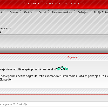
lēt
Forums
Garāža
Servisi
Lietotāju saraksts
Galerijas
Pircēja Rok
enda 2016
u
Ziņojums
sjakiem rezultātu apkopošanā jau neiztikt
pašlepnums netiks sagrauts, toties komanda "Esmu radies Latvijā" pakāpjas uz 4.vi
ķina dēļ.
 Leģenda 2016 rakstīja: