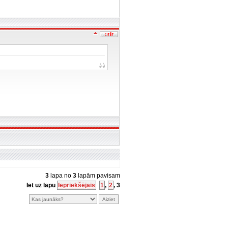
3
lapa no
3
lapām pavisam
Iet uz lapu
Iepriekšējais
1
,
2
,
3