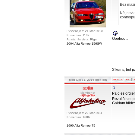
Bez mazi
Nē, nevi
kontrolp
Pievienojies: 21 Mar 2010
Komentāri: 1109
Ooohoo...
Atrašanās vieta: Rīga
2004 Alfa-Romeo 156SW
Sīkums, bet p
Mon Oct 31, 2016 8:54 pm
petjka
Member of
Paldies orgiem
Rezultāts nep
Gaidam bilde
Pievienojies: 22 Mar 2011
Komentāri: 1606
1990 Alfa-Romeo 75