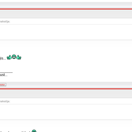
rakstīja:
is...
_______
st...
rakstīja: