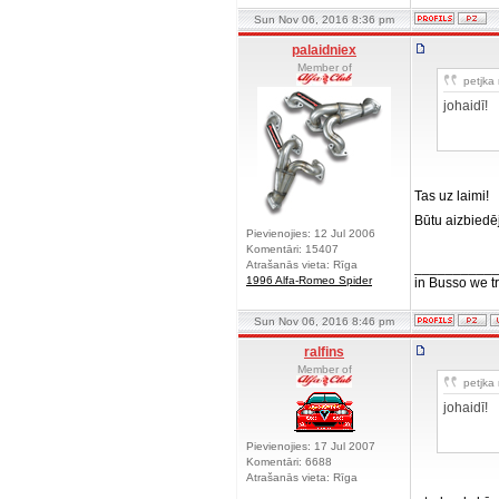
Sun Nov 06, 2016 8:36 pm
palaidniex
Member of
petjka 
johaidī!
Tas uz laimi!
Būtu aizbiedēj
Pievienojies: 12 Jul 2006
Komentāri: 15407
Atrašanās vieta: Rīga
__________
1996 Alfa-Romeo Spider
in Busso we tru
Sun Nov 06, 2016 8:46 pm
ralfins
Member of
petjka 
johaidī!
Pievienojies: 17 Jul 2007
Komentāri: 6688
Atrašanās vieta: Rīga