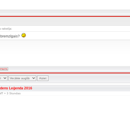
 rakstīja:
as bremzīgais?
dens Leģenda 2016
 GMT + 3 Stundas