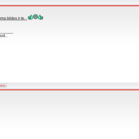
a bildes ir te...
_______
st...