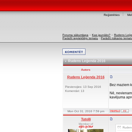
Reģistrēties
Mek
Foruma sākumlapa
»
Kas jaunāks?
»
Rudens Leģ
Parādīt iepriekšējo tematu
|
Parādīt nākamo temat
Rudens Leģenda 2016
Autors
Rudens Leģenda 2016
Bez maziem ka
Pievienojies: 13 Sep 2016
Komentāri: 13
Nē, nevienam 
kavējuma aprē
Mon Oct 31, 2016 7:59 pm
Tutolli
Member of
Rudens