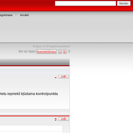
asgrāmata
Ienākt
3
lapa no
3
lapām pavisam
Iet uz lapu
,
,
3
Iepriekšējais
1
2
etu iepriekš kļūdaina kontrolpunkta