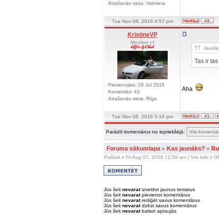
Atrašanās vieta: Valmiera
Tue Nov 08, 2016 4:57 pm
KristineVP
Member of
Jan4iks
Tas ir t
Pievienojies: 28 Jul 2016
Aha
Komentāri: 43
Atrašanās vieta: Rīga
Tue Nov 08, 2016 5:16 pm
Parādīt komentārus no iepriekšējā:
Foruma sākumlapa
»
Kas jaunāks?
»
Ru
Pašlaik ir Fri Aug 07, 2026 12:59 am | Visi laiki ir
Jūs šeit
nevarat
izveidot jaunus tematus
Jūs šeit
nevarat
pievienot komentārus
Jūs šeit
nevarat
rediģēt savus komentārus
Jūs šeit
nevarat
dzēst savus komentārus
Jūs šeit
nevarat
balsot aptaujās