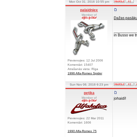
Mon Oct 31, 2016 10:55 pm
palaidniex
Member of
Dažas pasākum
__________
in Busso we tru
Pievienojies: 12 Jul 2006
Komentāri: 15407
Atrašanās vieta: Rīga
1996 Alfa-Romeo Spider
Sun Nov 06, 2016 6:23 pm
petjka
Member of
johaidī!
Pievienojies: 22 Mar 2011
Komentāri: 1606
1990 Alfa-Romeo 75