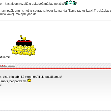
em kasjakiem rezultātu apkopošanā jau neiztikt
enam pašlepnums netiks sagrauts, toties komanda "Esmu radies Latvijā" pakāpjas uz
unkta kavējuma aprēķina dēļ.
atīkami!
, viss bija labi, kā vienmēr Alfistu pasākumos!
lānots, bet patīkams
s!