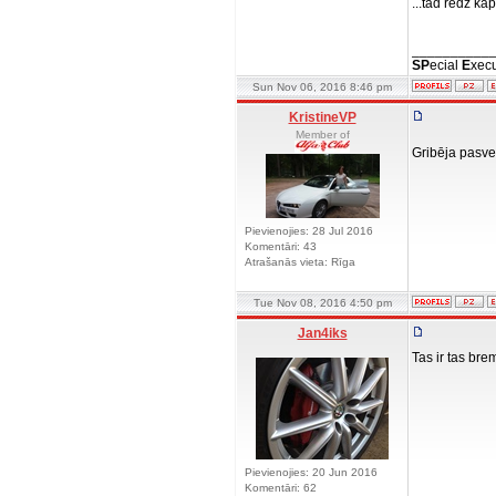
...tad redz k
__________
SP
ecial
E
xecu
Sun Nov 06, 2016 8:46 pm
KristineVP
Member of
Gribēja pasvei
Pievienojies: 28 Jul 2016
Komentāri: 43
Atrašanās vieta: Rīga
Tue Nov 08, 2016 4:50 pm
Jan4iks
Tas ir tas br
Pievienojies: 20 Jun 2016
Komentāri: 62