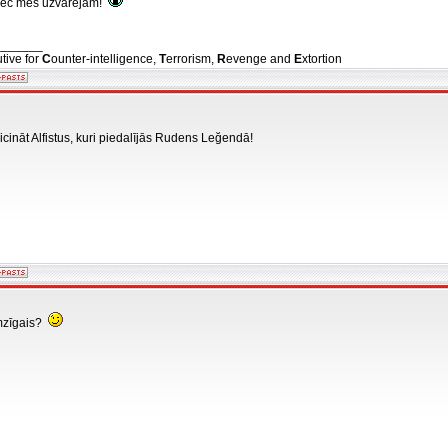
āpēc mēs uzvarējām!
_______
tive for
C
ounter-intelligence,
T
errorism,
R
evenge and
E
xtortion
cināt Alfistus, kuri piedalījās Rudens Leğendā!
emzīgais?