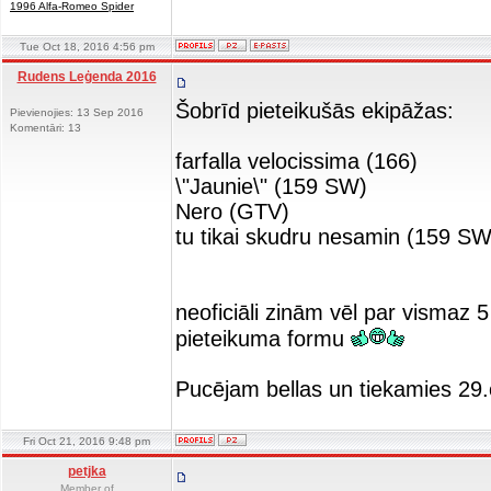
1996 Alfa-Romeo Spider
Tue Oct 18, 2016 4:56 pm
Rudens Leģenda 2016
Šobrīd pieteikušās ekipāžas:
Pievienojies: 13 Sep 2016
Komentāri: 13
farfalla velocissima (166)
\"Jaunie\" (159 SW)
Nero (GTV)
tu tikai skudru nesamin (159 SW
neoficiāli zinām vēl par vismaz 
pieteikuma formu
Pucējam bellas un tiekamies 29.
Fri Oct 21, 2016 9:48 pm
petjka
Member of