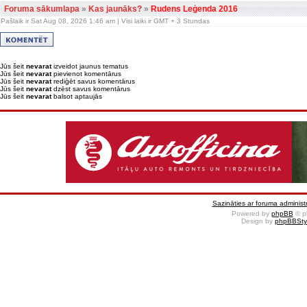
Foruma sākumlapa
»
Kas jaunāks?
»
Rudens Leģenda 2016
Pašlaik ir Sat Aug 08, 2026 1:46 am | Visi laiki ir GMT + 3 Stundas
Jūs šeit
nevarat
izveidot jaunus tematus
Jūs šeit
nevarat
pievienot komentārus
Jūs šeit
nevarat
rediģēt savus komentārus
Jūs šeit
nevarat
dzēst savus komentārus
Jūs šeit
nevarat
balsot aptaujās
Sazināties ar foruma administr
Powered by
phpBB
© p
Design by
phpBBSty