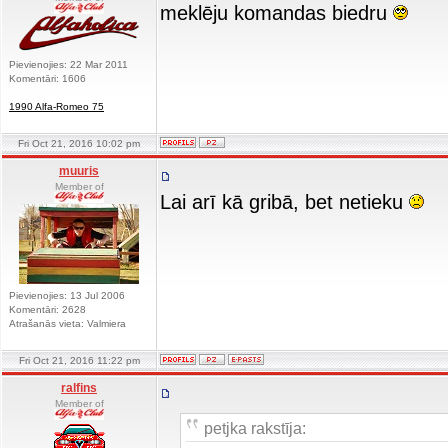
meklēju komandas biedru
Pievienojies: 22 Mar 2011
Komentāri: 1606
1990 Alfa-Romeo 75
Fri Oct 21, 2016 10:02 pm
muuris
Member of
Lai arī kā gribā, bet netieku
Pievienojies: 13 Jul 2006
Komentāri: 2628
Atrašanās vieta: Valmiera
Fri Oct 21, 2016 11:22 pm
ralfins
Member of
petjka rakstīja: