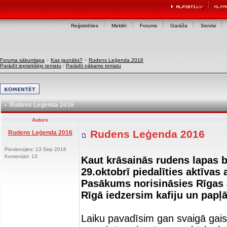
Reģistrēties
Meklēt
Forums
Garāža
Servisi
Foruma sākumlapa
»
Kas jaunāks?
»
Rudens Leģenda 2016
Parādīt iepriekšējo tematu
|
Parādīt nākamo tematu
Rudens Leģenda 2016
Autors
Rudens Leģenda 2016
Rudens Leģenda 2016
Pievienojies: 13 Sep 2016
Komentāri: 13
Kaut krāsainās rudens lapas b
29.oktobrī piedalīties aktīv
Pasākums norisināsies Rīgas a
Rīgā iedzersim kafiju un papļ
Laiku pavadīsim gan svaigā gais