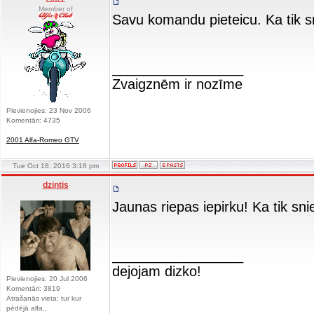
Member of
Savu komandu pieteicu. Ka tik
_________________
Zvaigznēm ir nozīme
Pievienojies: 23 Nov 2006
Komentāri: 4735
2001 Alfa-Romeo GTV
Tue Oct 18, 2016 3:18 pm
dzintis
Jaunas riepas iepirku! Ka tik sn
_________________
dejojam dizko!
Pievienojies: 20 Jul 2006
Komentāri: 3819
Atrašanās vieta: tur kur
pēdējā alfa...