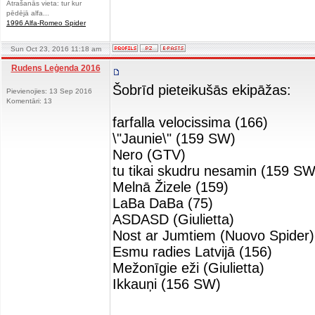
Atrašanās vieta: tur kur
pēdējā alfa...
1996 Alfa-Romeo Spider
Sun Oct 23, 2016 11:18 am
Rudens Leģenda 2016
Šobrīd pieteikušās ekipāžas:
Pievienojies: 13 Sep 2016
Komentāri: 13
farfalla velocissima (166)
\"Jaunie\" (159 SW)
Nero (GTV)
tu tikai skudru nesamin (159 SW
Melnā Žizele (159)
LaBa DaBa (75)
ASDASD (Giulietta)
Nost ar Jumtiem (Nuovo Spider)
Esmu radies Latvijā (156)
Mežonīgie eži (Giulietta)
Ikkauņi (156 SW)