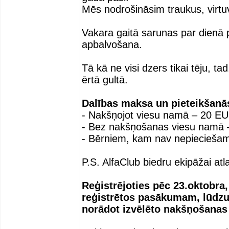
Mēs nodrošināsim traukus, virtuvi
Vakara gaitā sarunas par dienā p
apbalvošana.
Tā kā ne visi dzers tikai tēju, 
ērtā gultā.
Dalības maksa un pieteikšanā
- Nakšņojot viesu namā – 20 EU
- Bez nakšņošanas viesu namā 
- Bērniem, kam nav nepiecieša
P.S. AlfaClub biedru ekipāžai at
Reģistrējoties pēc 23.oktobra
reģistrētos pasākumam, lūdzu 
norādot izvēlēto nakšņošanas