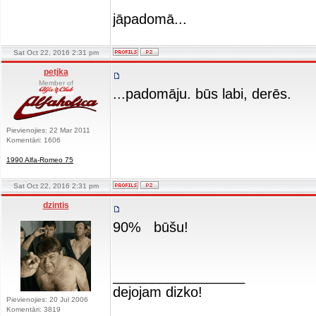
jāpadomā...
Sat Oct 22, 2016 2:31 pm
petjka
Member of
...padomāju. būs labi, derēs.
Pievienojies: 22 Mar 2011
Komentāri: 1606
1990 Alfa-Romeo 75
Sat Oct 22, 2016 2:31 pm
dzintis
90% būšu!
_________________
dejojam dizko!
Pievienojies: 20 Jul 2006
Komentāri: 3819