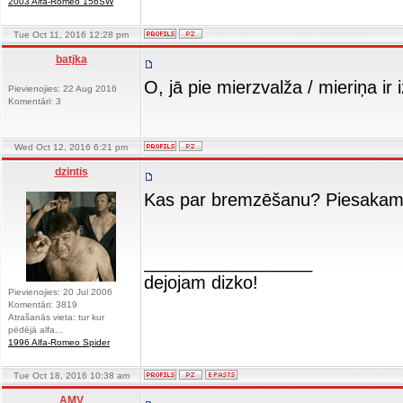
2003 Alfa-Romeo 156SW
Tue Oct 11, 2016 12:28 pm
batjka
O, jā pie mierzvalža / mieriņa ir iz
Pievienojies: 22 Aug 2016
Komentāri: 3
Wed Oct 12, 2016 6:21 pm
dzintis
Kas par bremzēšanu? Piesakamie
_________________
dejojam dizko!
Pievienojies: 20 Jul 2006
Komentāri: 3819
Atrašanās vieta: tur kur
pēdējā alfa...
1996 Alfa-Romeo Spider
Tue Oct 18, 2016 10:38 am
AMV