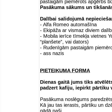
pastaigām piemērots apģērbs būs 
Pasākuma sākums un tikšanās
Dalībai salidojumā nepiecieš
- Alfa Romeo automašīna
- Ekipāža ar vismaz diviem dalī
- Mobila ierīce tīmekļa vietnes 
“planšete”, vai dators)
- Rudenīgām pastaigām piemēro
- ass nazis
PIETEIKUMA FORMA
Dienas gaitā jums tiks atvēlē
padzert kafiju, iepirkt pārtiku 
Pasākuma noslēgums paredzēts 
Kā jau tas ierasts, pārtiku un 
gādā paši.