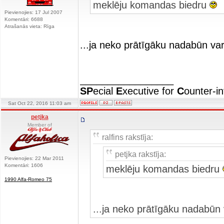
meklēju komandas biedru
Pievienojies: 17 Jul 2007
Komentāri: 6688
Atrašanās vieta: Rīga
...ja neko prātīgāku nadabūn var
_________________
SP
ecial
E
xecutive for
C
ounter-in
Sat Oct 22, 2016 11:03 am
petjka
Member of
ralfins rakstīja:
petjka rakstīja:
Pievienojies: 22 Mar 2011
Komentāri: 1606
meklēju komandas biedru
1990 Alfa-Romeo 75
...ja neko prātīgāku nadabūn 