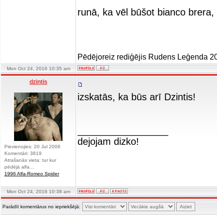
runā, ka vēl būšot bianco brera
Pēdējoreiz rediģējis Rudens Leģenda 20
Mon Oct 24, 2016 10:35 am
dzintis
izskatās, ka būs arī Dzintis!
_________________
dejojam dizko!
Pievienojies: 20 Jul 2006
Komentāri: 3819
Atrašanās vieta: tur kur
pēdējā alfa...
1996 Alfa-Romeo Spider
Mon Oct 24, 2016 10:38 am
Parādīt komentārus no iepriekšējā: