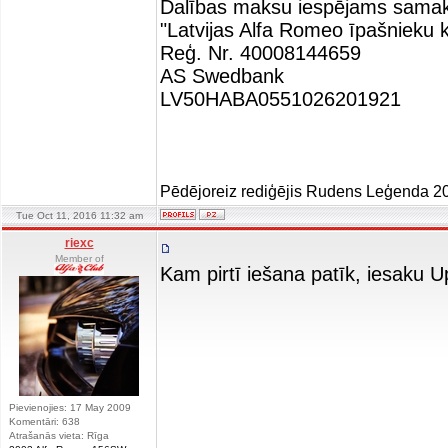
Dalības maksu iespējams samaksā
"Latvijas Alfa Romeo īpašnieku k
Reģ. Nr. 40008144659
AS Swedbank
LV50HABA0551026201921
Pēdējoreiz rediģējis Rudens Leģenda 20
Tue Oct 11, 2016 11:32 am
riexc
Member of
Kam pirtī iešana patīk, iesaku Up
Pievienojies: 17 May 2009
Komentāri: 638
Atrašanās vieta: Rīga