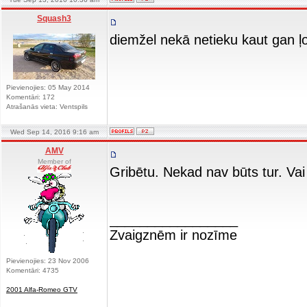
Squash3
diemžel nekā netieku kaut gan ļo
Pievienojies: 05 May 2014
Komentāri: 172
Atrašanās vieta: Ventspils
Wed Sep 14, 2016 9:16 am
AMV
Member of
Gribētu. Nekad nav būts tur. Vai 
_________________
Zvaigznēm ir nozīme
Pievienojies: 23 Nov 2006
Komentāri: 4735
2001 Alfa-Romeo GTV