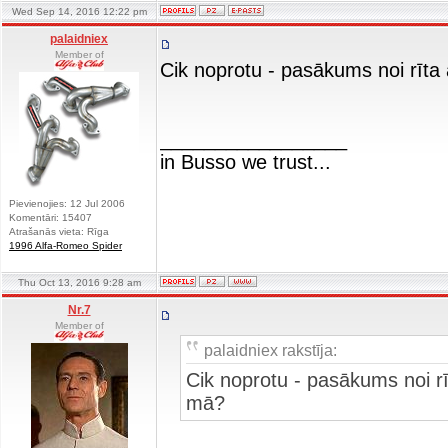
Wed Sep 14, 2016 12:22 pm
palaidniex
Member of
Cik noprotu - pasākums noi rīt
_________________
in Busso we trust...
Pievienojies: 12 Jul 2006
Komentāri: 15407
Atrašanās vieta: Rīga
1996 Alfa-Romeo Spider
Thu Oct 13, 2016 9:28 am
Nr.7
Member of
palaidniex rakstīja:
Cik noprotu - pasākums noi 
mā?