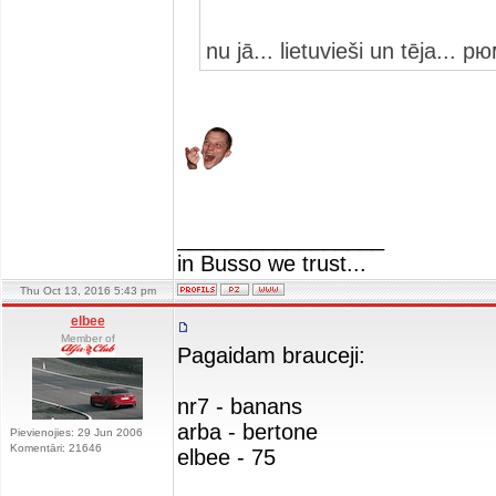
nu jā... lietuvieši un tēja..
_________________
in Busso we trust...
Thu Oct 13, 2016 5:43 pm
elbee
Member of
Pagaidam brauceji:
nr7 - banans
arba - bertone
Pievienojies: 29 Jun 2006
Komentāri: 21646
elbee - 75