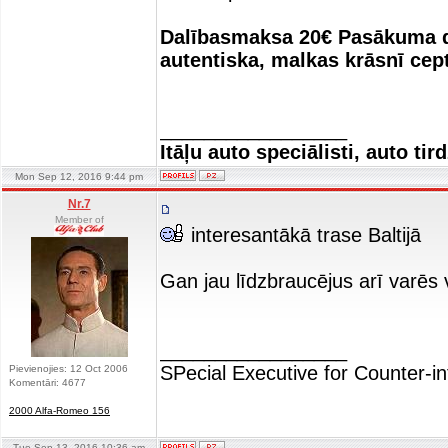
Dalībasmaksa 20€ Pasākuma da
autentiska, malkas krāsnī cep
_________________
Itāļu auto speciālisti, auto tir
Mon Sep 12, 2016 9:44 pm
Nr.7
Member of
interesantākā trase Baltijā
Gan jau līdzbraucējus arī varēs 
_________________
SPecial Executive for Counter-in
Pievienojies: 12 Oct 2006
Komentāri: 4677
2000 Alfa-Romeo 156
Tue Sep 13, 2016 10:36 am