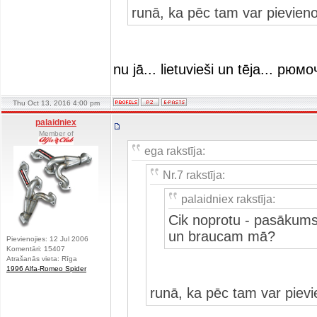
runā, ka pēc tam var pievieno
nu jā... lietuvieši un tēja... р
Thu Oct 13, 2016 4:00 pm
palaidniex
Member of
ega rakstīja:
Nr.7 rakstīja:
palaidniex rakstīja:
Cik noprotu - pasākums
un braucam mā?
Pievienojies: 12 Jul 2006
Komentāri: 15407
Atrašanās vieta: Rīga
1996 Alfa-Romeo Spider
runā, ka pēc tam var pievi