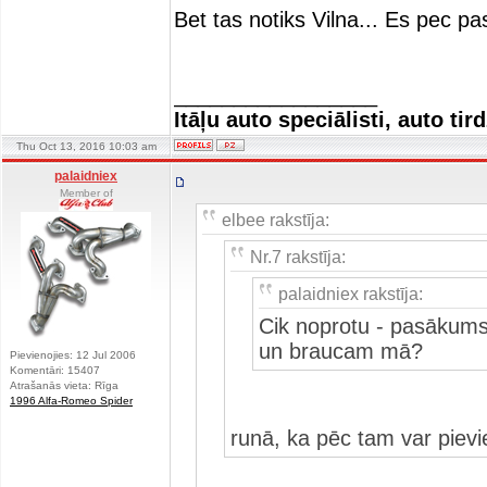
Bet tas notiks Vilna... Es pec 
_________________
Itāļu auto speciālisti, auto tir
Thu Oct 13, 2016 10:03 am
palaidniex
Member of
elbee rakstīja:
Nr.7 rakstīja:
palaidniex rakstīja:
Cik noprotu - pasākums
un braucam mā?
Pievienojies: 12 Jul 2006
Komentāri: 15407
Atrašanās vieta: Rīga
1996 Alfa-Romeo Spider
runā, ka pēc tam var pievi