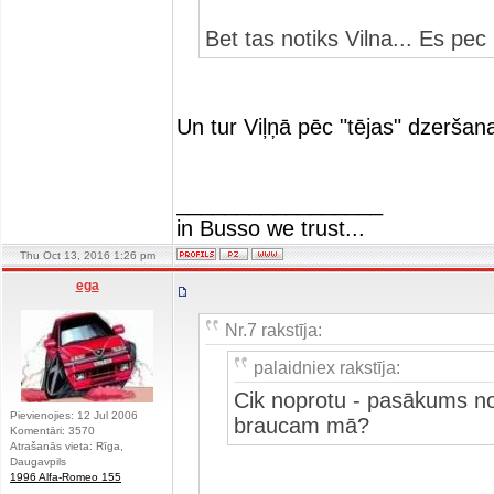
Bet tas notiks Vilna... Es p
Un tur Viļņā pēc "tējas" dzeršan
_________________
in Busso we trust...
Thu Oct 13, 2016 1:26 pm
ega
Nr.7 rakstīja:
palaidniex rakstīja:
Cik noprotu - pasākums no
Pievienojies: 12 Jul 2006
braucam mā?
Komentāri: 3570
Atrašanās vieta: Rīga,
Daugavpils
1996 Alfa-Romeo 155