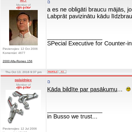
Nr.7
Member of
a es ne obligāti braucu mājās, j
Labprāt pavizinātu kādu līdzbrauc
_________________
SPecial Executive for Counter-in
Pievienojies: 12 Oct 2006
Komentāri: 4677
2000 Alfa-Romeo 156
Thu Oct 13, 2016 9:37 pm
palaidniex
Member of
Kāda bildīte par pasākumu
...
_________________
in Busso we trust...
Pievienojies: 12 Jul 2006