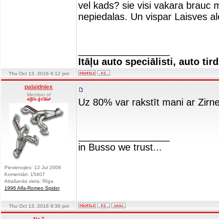
vel kads? sie visi vakara brau
nepiedalas. Un vispar Laisves al
_________________
Itāļu auto speciālisti, auto tir
Thu Oct 13, 2016 6:12 pm
palaidniex
Member of
Uz 80% var rakstīt mani ar Zirne
_________________
in Busso we trust...
Pievienojies: 12 Jul 2006
Komentāri: 15407
Atrašanās vieta: Rīga
1996 Alfa-Romeo Spider
Thu Oct 13, 2016 9:36 pm