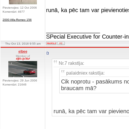
Pievienojies: 12 Oct 2006
runā, ka pēc tam var pievienotie
Komentāri: 4677
2000 Alfa-Romeo 156
_________________
SPecial Executive for Counter-in
Thu Oct 13, 2016 9:55 am
elbee
Member of
Nr.7 rakstīja:
palaidniex rakstīja:
Cik noprotu - pasākums no
Pievienojies: 29 Jun 2006
Komentāri: 21646
braucam mā?
runā, ka pēc tam var pievieno