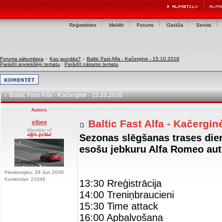
Reģistrēties
Meklēt
Forums
Garāža
Servisi
Foruma sākumlapa
»
Kas jaunāks?
»
Baltic Fast Alfa - Kačerginė - 15.10.2016
Parādīt iepriekšējo tematu
|
Parādīt nākamo tematu
Baltic Fast Alfa - Kačerginė - 15.10.2016
Autors
Baltic Fast Alfa - Kačergin
elbee
Member of
Sezonas slēgšanas trases dien
esošu jebkuru Alfa Romeo aut
Pievienojies: 29 Jun 2006
Komentāri: 21646
13:30 Rreģistrācija
14:00 Treniņbraucieni
15:30 Time attack
16:00 Apbalvošana