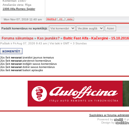
Komentāri: 15407
Atrašanās vieta: Rīga
1996 Alfa-Romeo Spider
Mon Nov 07, 2016 11:40 am
Parādīt komentārus no iepriekšējā:
Foruma sākumlapa
»
Kas jaunāks?
»
Baltic Fast Alfa - Kačerginė - 15.10.2016
Pašlaik ir Fri Aug 07, 2026 9:43 am | Visi laiki ir GMT + 3 Stundas
Jūs šeit
nevarat
izveidot jaunus tematus
Jūs šeit
nevarat
pievienot komentārus
Jūs šeit
nevarat
rediģēt savus komentārus
Jūs šeit
nevarat
dzēst savus komentārus
Jūs šeit
nevarat
balsot aptaujās
Sazināties ar foruma administr
Powered by
phpBB
© p
Design by
phpBBSty