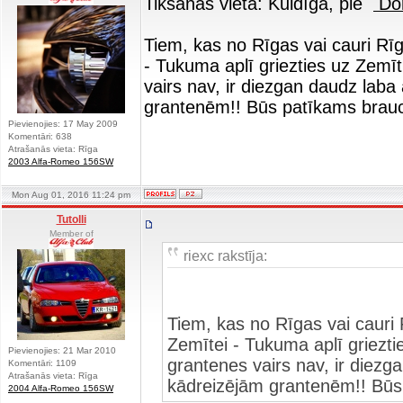
Tikšanās vieta: Kuldīgā, pie
Dom
Tiem, kas no Rīgas vai cauri Rī
- Tukuma aplī griezties uz Zemīti
vairs nav, ir diezgan daudz laba
grantenēm!! Būs patīkams brau
Pievienojies: 17 May 2009
Komentāri: 638
Atrašanās vieta: Rīga
2003 Alfa-Romeo 156SW
Mon Aug 01, 2016 11:24 pm
Tutolli
Member of
riexc rakstīja:
Tiem, kas no Rīgas vai cauri
Zemītei - Tukuma aplī grieztie
Pievienojies: 21 Mar 2010
grantenes vairs nav, ir diezg
Komentāri: 1109
Atrašanās vieta: Rīga
kādreizējām grantenēm!! Būs
2004 Alfa-Romeo 156SW