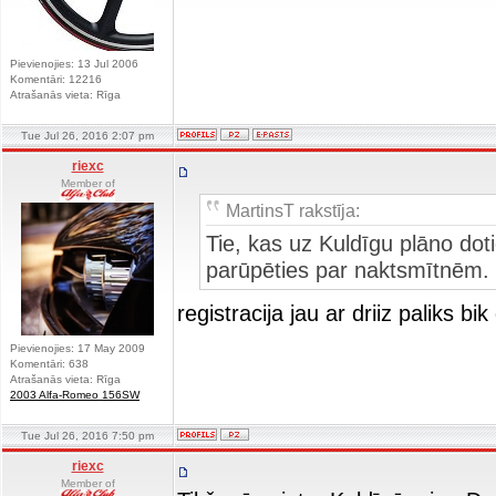
Pievienojies: 13 Jul 2006
Komentāri: 12216
Atrašanās vieta: Rīga
Tue Jul 26, 2016 2:07 pm
riexc
Member of
MartinsT rakstīja:
Tie, kas uz Kuldīgu plāno doti
parūpēties par naktsmītnēm. 
registracija jau ar driiz paliks b
Pievienojies: 17 May 2009
Komentāri: 638
Atrašanās vieta: Rīga
2003 Alfa-Romeo 156SW
Tue Jul 26, 2016 7:50 pm
riexc
Member of