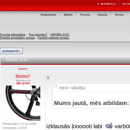
Reģistrēties
Meklēt
Forums
Garāža
Servisi
Foruma sākumlapa
»
Kas jaunāks?
»
AROMS 2016
Parādīt iepriekšējo tematu
|
Parādīt nākamo tematu
AROMS 2016
Autors
MartinsT
Member of
riexc rakstīja:
Mums jautā, mēs atbildam:
Pievienojies: 13 Jul 2006
izklausās ļoooooti labi
varbūt
Komentāri: 12216