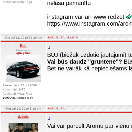
nelasa pamanītu
Atrašanās vieta: Rīga
instagram var arī www redzēt
https://www.instagram.com/aro
Tue Jul 12, 2016 12:20 pm
Edc
Member of
BUJ (biežāk uzdotie jautajumi) t
Vai būs daudz "gruntene"?
Būs
Bet ne vairāk kā nepieciešams l
Pievienojies: 12 Jul 2006
Komentāri: 3475
Atrašanās vieta: Rīga
1999 Alfa-Romeo GTV
Thu Jul 14, 2016 3:18 pm
dzintis
Vai var pārcelt Aromu par vienu 