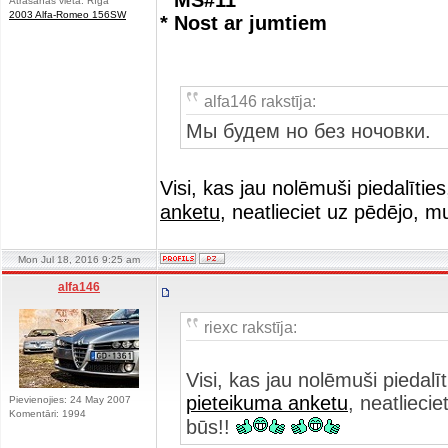
* MS#11
Atrašanās vieta: Rīga
2003 Alfa-Romeo 156SW
* Nost ar jumtiem
alfa146 rakstīja:
Мы будем но без ночовки.
Visi, kas jau nolēmuši piedalīties
anketu
, neatlieciet uz pēdējo, 
Mon Jul 18, 2016 9:25 am
alfa146
riexc rakstīja:
Visi, kas jau nolēmuši piedalīt
pieteikuma anketu
, neatlieci
Pievienojies: 24 May 2007
Komentāri: 1994
būs!!