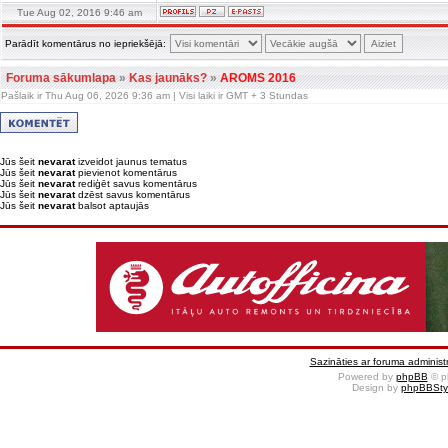
Tue Aug 02, 2016 9:46 am
Parādīt komentārus no iepriekšējā:
Foruma sākumlapa
»
Kas jaunāks?
»
AROMS 2016
Pašlaik ir Thu Aug 06, 2026 9:36 am | Visi laiki ir GMT + 3 Stundas
Jūs šeit
nevarat
izveidot jaunus tematus
Jūs šeit
nevarat
pievienot komentārus
Jūs šeit
nevarat
rediģēt savus komentārus
Jūs šeit
nevarat
dzēst savus komentārus
Jūs šeit
nevarat
balsot aptaujās
Sazināties ar foruma administr
Powered by
phpBB
© p
Design by
phpBBSty