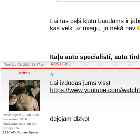
Lai tas ceļš kļūtu baudāms ir jābr
kas velk uz miegu, jo nekā nav
_________________
Itāļu auto speciālisti, auto tir
Tue Aug 02, 2016 12:47 am
dzintis
Lai izdodas jums viss!
https://www.youtube.com/watc
_________________
Pievienojies: 20 Jul 2006
dejojam dizko!
Komentāri: 3819
Atrašanās vieta: tur kur
pēdējā alfa...
1996 Alfa-Romeo Spider