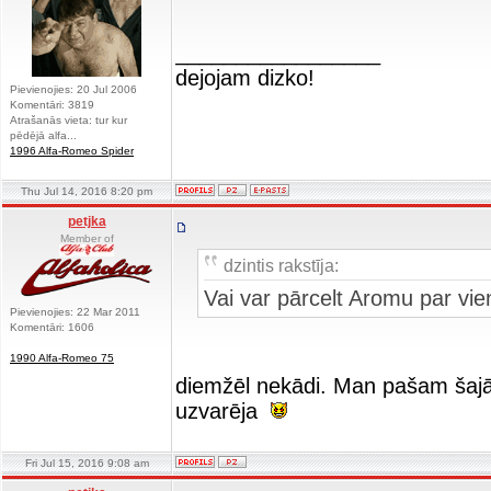
_________________
dejojam dizko!
Pievienojies: 20 Jul 2006
Komentāri: 3819
Atrašanās vieta: tur kur
pēdējā alfa...
1996 Alfa-Romeo Spider
Thu Jul 14, 2016 8:20 pm
petjka
Member of
dzintis rakstīja:
Vai var pārcelt Aromu par vie
Pievienojies: 22 Mar 2011
Komentāri: 1606
1990 Alfa-Romeo 75
diemžēl nekādi. Man pašam šaj
uzvarēja
Fri Jul 15, 2016 9:08 am