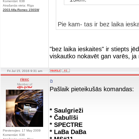
Komentāri: 638
Atrašanās vieta: Rīga
2003 Alfa-Romeo 156SW
Pie kam- tas ir bez laika ieska
"bez laika ieskaites" ir stiepts
viskautko nokavēt gan varēs, ja
Fri Jul 15, 2016 9:31 am
riexc
Member of
Pašlaik pieteikušās komandas:
* Saulgrieži
* Čabulīši
* SPECTRE
* LaBa DaBa
Pievienojies: 17 May 2009
Komentāri: 638