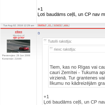
+1
Ļoti baudāms ceļš, un CP nav m
Tue Aug 02, 2016 12:29 am
elbee
Member of
Tutolli rakstīja:
riexc rakstīja:
Pievienojies: 29 Jun 2006
Komentāri: 21646
Tiem, kas no Rīgas vai ca
cauri Zemītei - Tukuma aplī
virzienā. Tur grantenes va
līkumu no kādreizējām gr
+1
Ļoti baudāms ceļš, un CP na