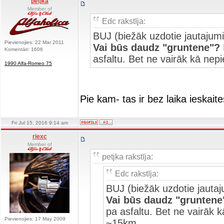
petjka
Member of
Edc rakstīja:
BUJ (biežāk uzdotie jautajumi
Pievienojies: 22 Mar 2011
Vai būs daudz "gruntene"?
Komentāri: 1606
asfaltu. Bet ne vairāk kā nep
1990 Alfa-Romeo 75
Pie kam- tas ir bez laika ieskaite
Fri Jul 15, 2016 9:14 am
riexc
Member of
petjka rakstīja:
Edc rakstīja:
BUJ (biežāk uzdotie jautaj
Vai būs daudz "gruntene
pa asfaltu. Bet ne vairāk 
Pievienojies: 17 May 2009
~15km.