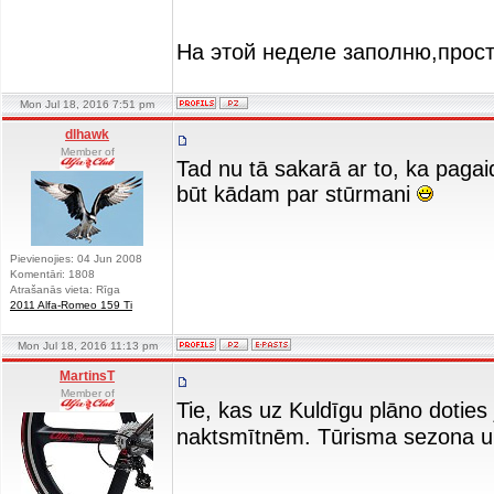
На этой неделе заполню,прост
Mon Jul 18, 2016 7:51 pm
dlhawk
Member of
Tad nu tā sakarā ar to, ka paga
būt kādam par stūrmani
Pievienojies: 04 Jun 2008
Komentāri: 1808
Atrašanās vieta: Rīga
2011 Alfa-Romeo 159 Ti
Mon Jul 18, 2016 11:13 pm
MartinsT
Member of
Tie, kas uz Kuldīgu plāno doties
naktsmītnēm. Tūrisma sezona un