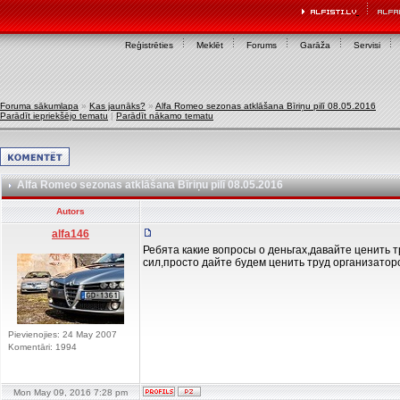
Reģistrēties
Meklēt
Forums
Garāža
Servisi
Foruma sākumlapa
»
Kas jaunāks?
»
Alfa Romeo sezonas atklāšana Bīriņu pilī 08.05.2016
Parādīt iepriekšējo tematu
|
Parādīt nākamo tematu
Alfa Romeo sezonas atklāšana Bīriņu pilī 08.05.2016
Autors
alfa146
Ребята какие вопросы о деньгах,давайте ценить 
сил,просто дайте будем ценить труд организаторо
Pievienojies: 24 May 2007
Komentāri: 1994
Mon May 09, 2016 7:28 pm