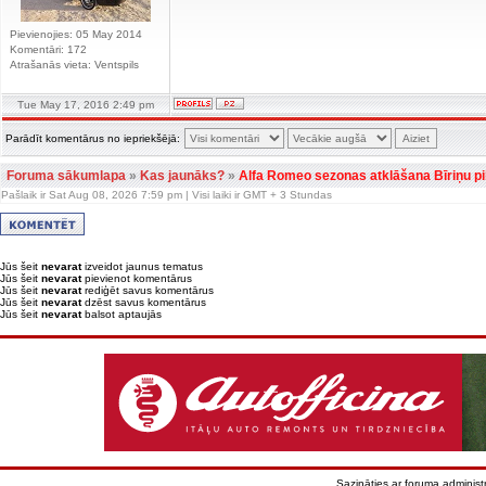
Pievienojies: 05 May 2014
Komentāri: 172
Atrašanās vieta: Ventspils
Tue May 17, 2016 2:49 pm
Parādīt komentārus no iepriekšējā:
Foruma sākumlapa
»
Kas jaunāks?
»
Alfa Romeo sezonas atklāšana Bīriņu pil
Pašlaik ir Sat Aug 08, 2026 7:59 pm | Visi laiki ir GMT + 3 Stundas
Jūs šeit
nevarat
izveidot jaunus tematus
Jūs šeit
nevarat
pievienot komentārus
Jūs šeit
nevarat
rediģēt savus komentārus
Jūs šeit
nevarat
dzēst savus komentārus
Jūs šeit
nevarat
balsot aptaujās
Sazināties ar foruma administr