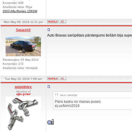
Komentāri: 638
Atrašanās vieta: Rīga
2003 Alfa-Romeo 156SW
Mon May 09, 2016 11:11 pm
Squash3
Auto Bravas sarūpētais pārsteigums tiešām bija super 
Pievienojies: 05 May 2014
Komentāri: 172
Atrašanās vieta: Ventspils
Tue May 10, 2016 7:08 am
palaidniex
Member of
riexc rakstīja:
Pāris kadru no manas puses:
ej.uz/birini2016