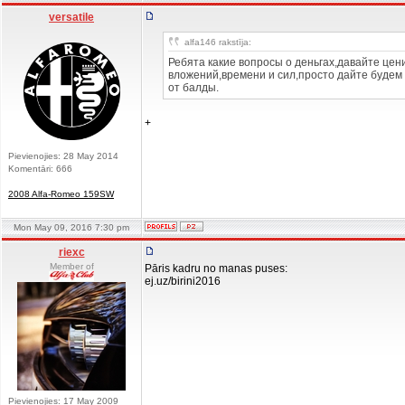
versatile
alfa146 rakstīja:
Ребята какие вопросы о деньгах,давайте цен
вложений,времени и сил,просто дайте будем 
от балды.
+
Pievienojies: 28 May 2014
Komentāri: 666
2008 Alfa-Romeo 159SW
Mon May 09, 2016 7:30 pm
riexc
Member of
Pāris kadru no manas puses:
ej.uz/birini2016
Pievienojies: 17 May 2009