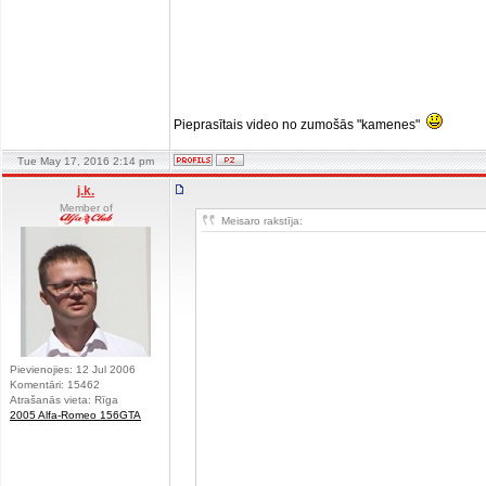
Pieprasītais video no zumošās "kamenes"
Tue May 17, 2016 2:14 pm
j.k.
Member of
Meisaro rakstīja:
Pievienojies: 12 Jul 2006
Komentāri: 15462
Atrašanās vieta: Rīga
2005 Alfa-Romeo 156GTA