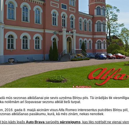
dā mūs sezonas atklāšanai pie sevis uzņēma Bīriņu pils. Tā izrādījās tik viesmīlīga
ka nolēmām arī šopavasar sezonu atklāt tieši turpat.
n, 2016. gada 8. maijā aicinām visus Alfa Romeo interesentus pulcēties Bīriņu pilī, 
sezonas atklāšanas pasākumu, kurā, kā mēs zinām, nekas nenotiek.
d būs kāds īpašs
Auto Brava
sarūpēts
pārsteigums
, kas liks notrīsēt ne vienai vien 