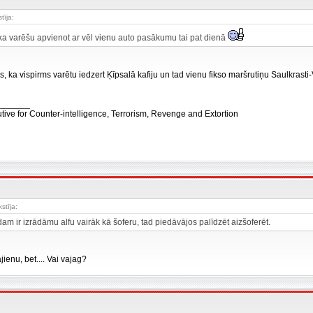
stīja:
ka varēšu apvienot ar vēl vienu auto pasākumu tai pat dienā
s, ka vispirms varētu iedzert Ķīpsalā kafiju un tad vienu fikso maršrutiņu Saulkrast
_______
tive for Counter-intelligence, Terrorism, Revenge and Extortion
kstīja:
am ir izrādāmu alfu vairāk kā šoferu, tad piedāvājos palīdzēt aizšoferēt.
ienu, bet.... Vai vajag?