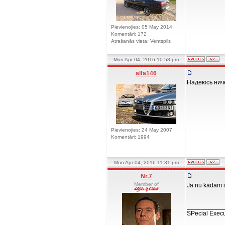
Pievienojies: 05 May 2014
Komentāri: 172
Atrašanās vieta: Ventspils
Mon Apr 04, 2016 10:58 pm
alfa146
Надеюсь ниче
Pievienojies: 24 May 2007
Komentāri: 1994
Mon Apr 04, 2016 11:31 pm
Nr.7
Member of
Ja nu kādam ir
__________
SPecial Execu