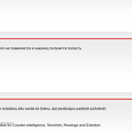
го не поменяется и наконец получится попасть.
 izrādāmu alfu vairāk kā šoferu, tad piedāvājos palīdzēt aizšoferēt.
_______
tive for Counter-intelligence, Terrorism, Revenge and Extortion