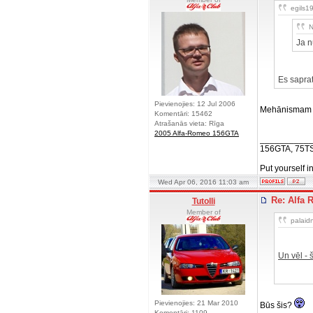
egils19
N
Ja n
Es saprat
Pievienojies: 12 Jul 2006
Mehānismam jā
Komentāri: 15462
Atrašanās vieta: Rīga
2005 Alfa-Romeo 156GTA
__________
156GTA, 75T
Put yourself i
Wed Apr 06, 2016 11:03 am
Re: Alfa 
Tutolli
Member of
palaidn
Un vēl -
Pievienojies: 21 Mar 2010
Būs šis?
Komentāri: 1109