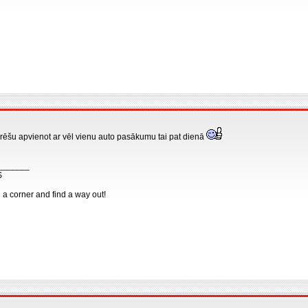
arēšu apvienot ar vēl vienu auto pasākumu tai pat dienā
_______
S
n a corner and find a way out!