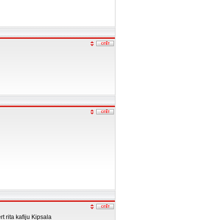
t rita kafiju Kipsala