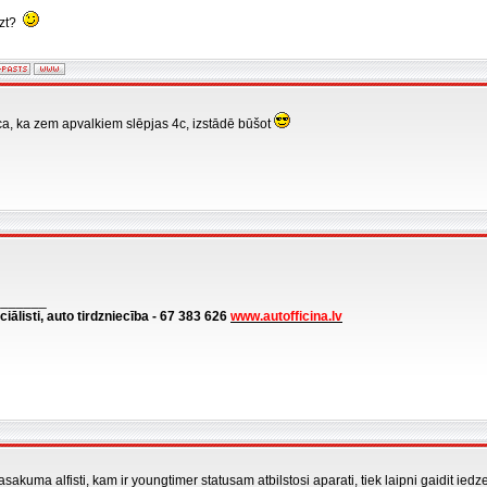
āzt?
ca, ka zem apvalkiem slēpjas 4c, izstādē būšot
_______
ciālisti, auto tirdzniecība - 67 383 626
www.autofficina.lv
akuma alfisti, kam ir youngtimer statusam atbilstosi aparati, tiek laipni gaidit iedzer