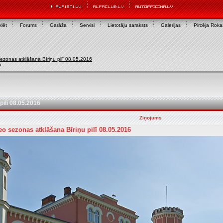
lēt
Forums
Garāža
Servisi
Lietotāju saraksts
Galerijas
Pircēja Rok
ezonas atklāšana Bīriņu pilī 08.05.2016
u
ilī 08.05.2016
Ziņojums
o sezonas atklāšana Bīriņu pilī 08.05.2016