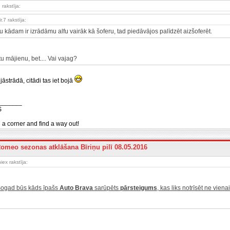
 rakstīja:
r.7 rakstīja:
u kādam ir izrādāmu alfu vairāk kā šoferu, tad piedāvājos palīdzēt aizšoferēt.
u mājienu, bet.... Vai vajag?
strādā, citādi tas iet bojā
_______
S
n a corner and find a way out!
Romeo sezonas atklāšana Bīriņu pilī 08.05.2016
iex rakstīja:
 šogad būs kāds īpašs
Auto Brava
sarūpēts
pārsteigums
, kas liks notrīsēt ne vienai