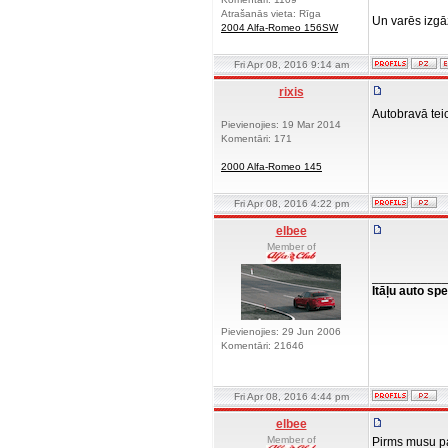
Atrašanās vieta: Rīga
Un varēs izg
2004 Alfa-Romeo 156SW
Fri Apr 08, 2016 9:14 am
rixis
Autobravā tei
Pievienojies: 19 Mar 2014
Komentāri: 171
2000 Alfa-Romeo 145
Fri Apr 08, 2016 4:22 pm
elbee
Member of
__________
Itāļu auto spe
Pievienojies: 29 Jun 2006
Komentāri: 21646
Fri Apr 08, 2016 4:44 pm
elbee
Member of
Pirms musu pas