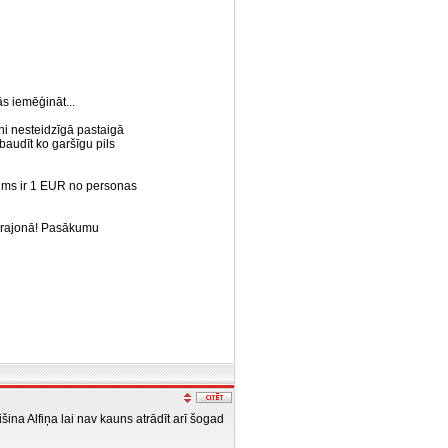
s iemēģināt...
ni nesteidzīgā pastaigā
obaudīt ko garšīgu pils
 mums ir 1 EUR no personas
u rajonā! Pasākumu
šina Alfiņa lai nav kauns atrādīt arī šogad