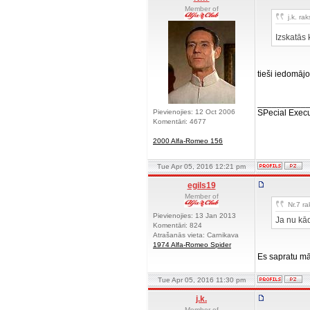
Member of
j.k. rak
Izskatās 
tieši iedomājo
__________
Pievienojies: 12 Oct 2006
SPecial Execu
Komentāri: 4677
2000 Alfa-Romeo 156
Tue Apr 05, 2016 12:21 pm
egils19
Member of
Nr.7 ra
Pievienojies: 13 Jan 2013
Ja nu kād
Komentāri: 824
Atrašanās vieta: Carnikava
1974 Alfa-Romeo Spider
Es sapratu māj
Tue Apr 05, 2016 11:30 pm
j.k.
Member of