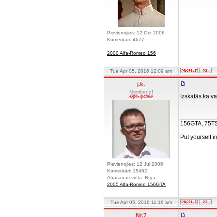
Pievienojies: 12 Oct 2006
Komentāri: 4677
2000 Alfa-Romeo 156
Tue Apr 05, 2016 12:09 am
j.k.
Member of
Izskatās ka v
__________
156GTA, 75T
Put yourself i
Pievienojies: 12 Jul 2006
Komentāri: 15462
Atrašanās vieta: Rīga
2005 Alfa-Romeo 156GTA
Tue Apr 05, 2016 11:16 am
Nr.7