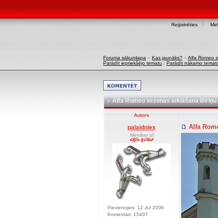
Reģistrēties
Mek
Foruma sākumlapa
»
Kas jaunāks?
»
Alfa Romeo s
Parādīt iepriekšējo tematu
|
Parādīt nākamo temat
Alfa Romeo sezonas atklāšana Bīriņu p
Autors
Alfa Rome
palaidniex
Member of
Pievienojies: 12 Jul 2006
Komentāri: 15407