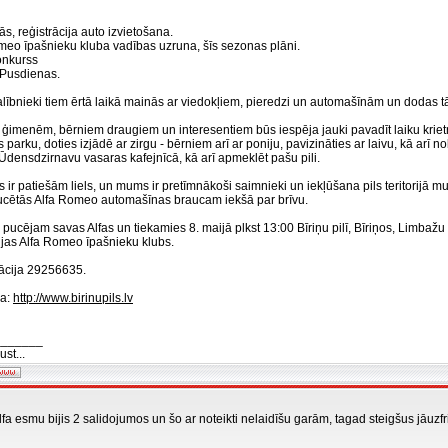
s, reģistrācija auto izvietošana.
meo īpašnieku kluba vadības uzruna, šīs sezonas plāni.
onkurss
 Pusdienas.
lībnieki tiem ērtā laikā mainās ar viedokļiem, pieredzi un automašīnām un dodas tā
ņu ģimenēm, bērniem draugiem un interesentiem būs iespēja jauki pavadīt laiku kriet
s parku, doties izjādē ar zirgu - bērniem arī ar poniju, pavizināties ar laivu, kā arī n
Ūdensdzirnavu vasaras kafejnīcā, kā arī apmeklēt pašu pili.
 ir patiešām liels, un mums ir pretīmnākoši saimnieki un iekļūšana pils teritorijā
cētās Alfa Romeo automašīnas braucam iekšā par brīvu.
pucējam savas Alfas un tiekamies 8. maijā plkst 13:00 Bīriņu pilī, Bīriņos, Limbaž
ijas Alfa Romeo īpašnieku klubs.
ācija 29256635.
ja:
http://www.birinupils.lv
_______
st...
fa esmu bijis 2 salidojumos un šo ar noteikti nelaidīšu garām, tagad steigšus jāuzfri