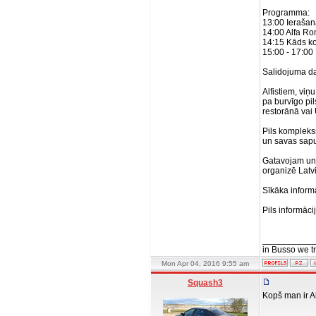
Programma:
13:00 Ierašanā
14:00 Alfa Ro
14:15 Kāds k
15:00 - 17:00
Salidojuma da
Alfistiem, vi
pa burvīgo pil
restorānā vai 
Pils komplekss
un savas sapu
Gatavojam un 
organizē Latv
Sīkāka inform
Pils informāci
__________
in Busso we tru
Mon Apr 04, 2016 9:55 am
Squash3
Kopš man ir Al