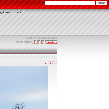
asgrāmata
Ienākt
1
lapa no
4
lapām pavisam
Iet uz lapu
1
,
,
,
2
3
4
Nākošais