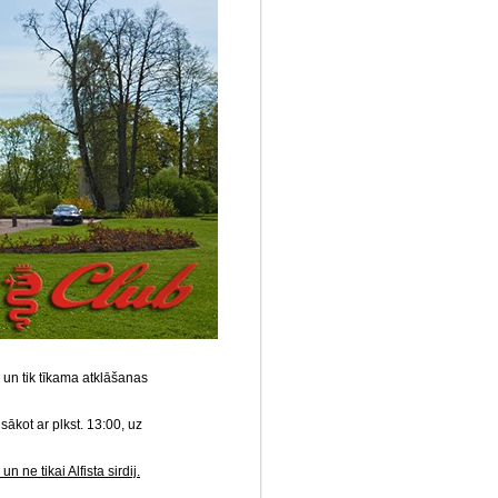
 un tik tīkama atklāšanas
sākot ar plkst. 13:00, uz
un ne tikai Alfista sirdij.