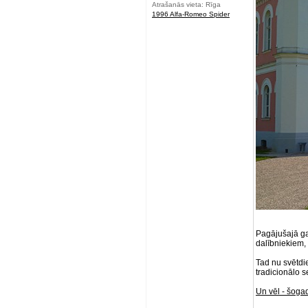
Atrašanās vieta: Rīga
1996 Alfa-Romeo Spider
Pagājušajā ga
dalībniekiem, 
Tad nu svētdie
tradicionālo 
Un vēl - šoga