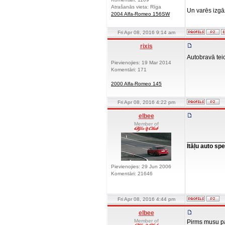
Atrašanās vieta: Rīga
Un varēs izg
2004 Alfa-Romeo 156SW
Fri Apr 08, 2016 9:14 am
rixis
Autobravā tei
Pievienojies: 19 Mar 2014
Komentāri: 171
2000 Alfa-Romeo 145
Fri Apr 08, 2016 4:22 pm
elbee
Member of
__________
Itāļu auto spe
Pievienojies: 29 Jun 2006
Komentāri: 21646
Fri Apr 08, 2016 4:44 pm
elbee
Member of
Pirms musu pas