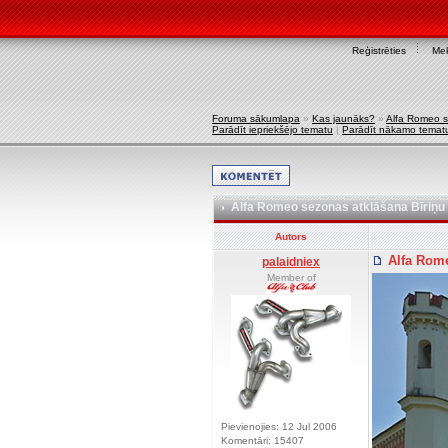
Reģistrēties
Mek
Foruma sākumlapa
»
Kas jaunāks?
»
Alfa Romeo s
Parādīt iepriekšējo tematu
|
Parādīt nākamo temat
Alfa Romeo sezonas atklāšana Bīriņu p
Autors
Alfa Rome
palaidniex
Member of
Pievienojies: 12 Jul 2006
Komentāri: 15407