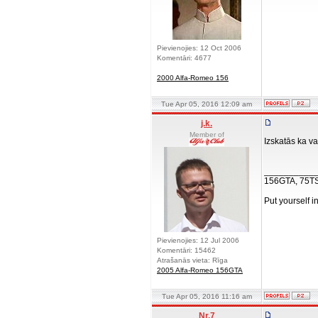
Pievienojies: 12 Oct 2006
Komentāri: 4677
2000 Alfa-Romeo 156
Tue Apr 05, 2016 12:09 am
j.k.
Member of
Izskatās ka v
__________
156GTA, 75T
Put yourself i
Pievienojies: 12 Jul 2006
Komentāri: 15462
Atrašanās vieta: Rīga
2005 Alfa-Romeo 156GTA
Tue Apr 05, 2016 11:16 am
Nr.7