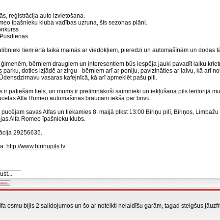
s, reģistrācija auto izvietošana.
meo īpašnieku kluba vadības uzruna, šīs sezonas plāni.
onkurss
 Pusdienas.
lībnieki tiem ērtā laikā mainās ar viedokļiem, pieredzi un automašīnām un dodas tā
ņu ģimenēm, bērniem draugiem un interesentiem būs iespēja jauki pavadīt laiku kriet
s parku, doties izjādē ar zirgu - bērniem arī ar poniju, pavizināties ar laivu, kā arī n
Ūdensdzirnavu vasaras kafejnīcā, kā arī apmeklēt pašu pili.
 ir patiešām liels, un mums ir pretīmnākoši saimnieki un iekļūšana pils teritorijā
cētās Alfa Romeo automašīnas braucam iekšā par brīvu.
pucējam savas Alfas un tiekamies 8. maijā plkst 13:00 Bīriņu pilī, Bīriņos, Limbaž
ijas Alfa Romeo īpašnieku klubs.
ācija 29256635.
ja:
http://www.birinupils.lv
_______
st...
fa esmu bijis 2 salidojumos un šo ar noteikti nelaidīšu garām, tagad steigšus jāuzfri