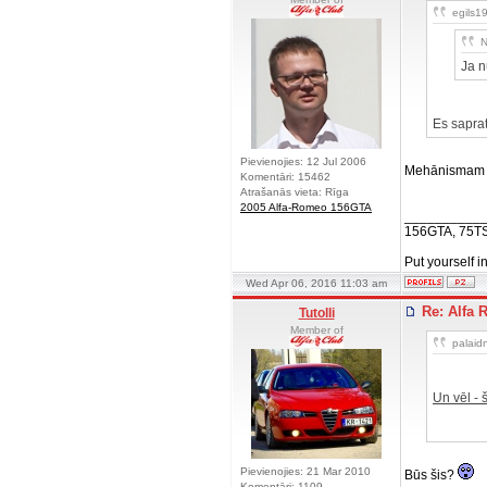
egils19
N
Ja n
Es saprat
Pievienojies: 12 Jul 2006
Mehānismam jā
Komentāri: 15462
Atrašanās vieta: Rīga
2005 Alfa-Romeo 156GTA
__________
156GTA, 75T
Put yourself i
Wed Apr 06, 2016 11:03 am
Re: Alfa 
Tutolli
Member of
palaidn
Un vēl -
Pievienojies: 21 Mar 2010
Būs šis?
Komentāri: 1109