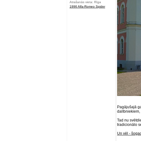
Atrašanās vieta: Rīga
1996 Alfa-Romeo Spider
Pagājušajā ga
dalībniekiem, 
Tad nu svētdie
tradicionālo 
Un vēl - šoga