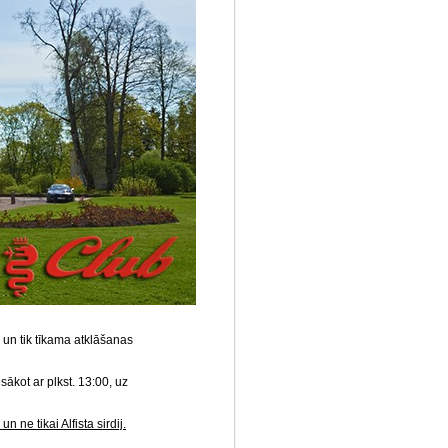
 un tik tīkama atklāšanas
sākot ar plkst. 13:00, uz
un ne tikai Alfista sirdij.