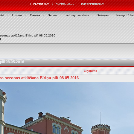
lēt
Forums
Garāža
Servisi
Lietotāju saraksts
Galerijas
Pircēja Rok
ezonas atklāšana Bīriņu pilī 08.05.2016
u
ilī 08.05.2016
Ziņojums
o sezonas atklāšana Bīriņu pilī 08.05.2016