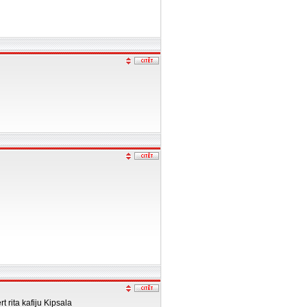
t rita kafiju Kipsala