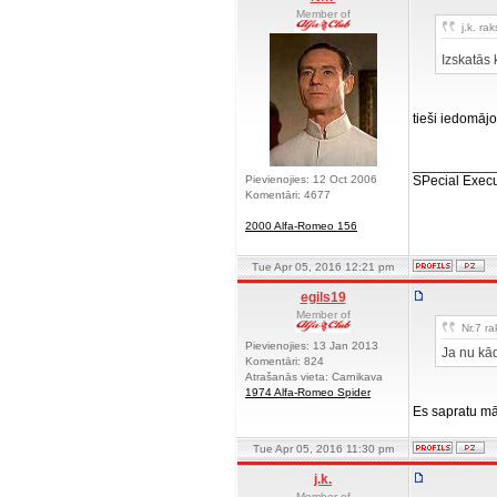
Member of
j.k. rak
Izskatās 
tieši iedomājo
__________
Pievienojies: 12 Oct 2006
SPecial Execu
Komentāri: 4677
2000 Alfa-Romeo 156
Tue Apr 05, 2016 12:21 pm
egils19
Member of
Nr.7 ra
Pievienojies: 13 Jan 2013
Ja nu kād
Komentāri: 824
Atrašanās vieta: Carnikava
1974 Alfa-Romeo Spider
Es sapratu māj
Tue Apr 05, 2016 11:30 pm
j.k.
Member of