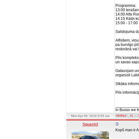
Programma:
13:00 Ierašanā
14:00 Alfa Ro
14:15 Kāds k
15:00 - 17:00
Salidojuma da
Alfistiem, vi
pa burvīgo pil
restorānā vai 
Pils komplekss
un savas sapu
Gatavojam un 
organizē Latv
Sīkāka inform
Pils informāci
__________
in Busso we tru
Mon Apr 04, 2016 9:55 am
Squash3
Kopš man ir Al