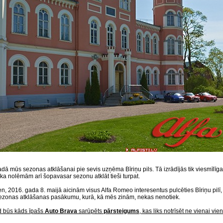
dā mūs sezonas atklāšanai pie sevis uzņēma Bīriņu pils. Tā izrādījās tik viesmīlīga
ka nolēmām arī šopavasar sezonu atklāt tieši turpat.
n, 2016. gada 8. maijā aicinām visus Alfa Romeo interesentus pulcēties Bīriņu pilī, 
sezonas atklāšanas pasākumu, kurā, kā mēs zinām, nekas nenotiek.
d būs kāds īpašs
Auto Brava
sarūpēts
pārsteigums
, kas liks notrīsēt ne vienai vien 