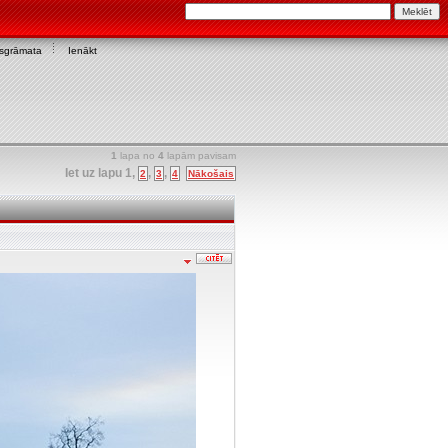
asgrāmata
Ienākt
1
lapa no
4
lapām pavisam
Iet uz lapu
1
,
,
,
2
3
4
Nākošais