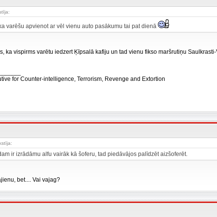
stīja:
ka varēšu apvienot ar vēl vienu auto pasākumu tai pat dienā
s, ka vispirms varētu iedzert Ķīpsalā kafiju un tad vienu fikso maršrutiņu Saulkrast
_______
tive for Counter-intelligence, Terrorism, Revenge and Extortion
kstīja:
am ir izrādāmu alfu vairāk kā šoferu, tad piedāvājos palīdzēt aizšoferēt.
ienu, bet.... Vai vajag?