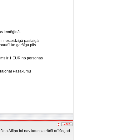
s iemēģināt...
ni nesteidzīgā pastaigā
obaudīt ko garšīgu pils
 mums ir 1 EUR no personas
u rajonā! Pasākumu
šina Alfiņa lai nav kauns atrādīt arī šogad