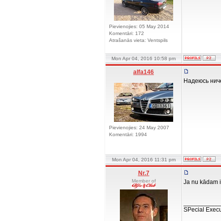
Pievienojies: 05 May 2014
Komentāri: 172
Atrašanās vieta: Ventspils
Mon Apr 04, 2016 10:58 pm
alfa146
Надеюсь ниче
Pievienojies: 24 May 2007
Komentāri: 1994
Mon Apr 04, 2016 11:31 pm
Nr.7
Member of
Ja nu kādam ir
__________
SPecial Execu