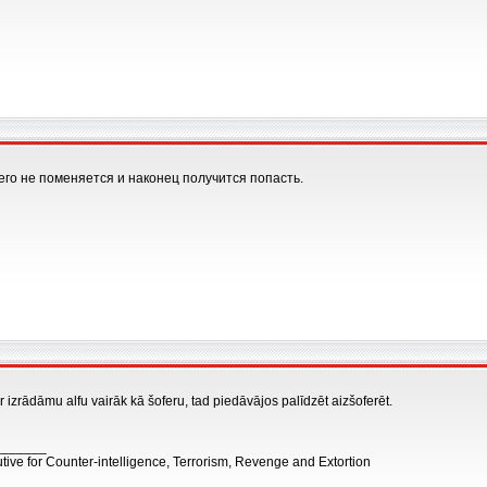
го не поменяется и наконец получится попасть.
 izrādāmu alfu vairāk kā šoferu, tad piedāvājos palīdzēt aizšoferēt.
_______
tive for Counter-intelligence, Terrorism, Revenge and Extortion