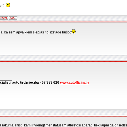
āzt?
ca, ka zem apvalkiem slēpjas 4c, izstādē būšot
_______
ciālisti, auto tirdzniecība - 67 383 626
www.autofficina.lv
akuma alfisti, kam ir youngtimer statusam atbilstosi aparati, tiek laipni gaidit iedzer