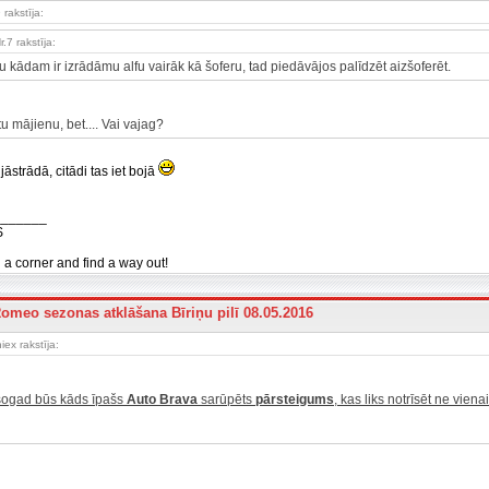
 rakstīja:
r.7 rakstīja:
u kādam ir izrādāmu alfu vairāk kā šoferu, tad piedāvājos palīdzēt aizšoferēt.
u mājienu, bet.... Vai vajag?
strādā, citādi tas iet bojā
_______
S
n a corner and find a way out!
Romeo sezonas atklāšana Bīriņu pilī 08.05.2016
iex rakstīja:
 šogad būs kāds īpašs
Auto Brava
sarūpēts
pārsteigums
, kas liks notrīsēt ne vienai