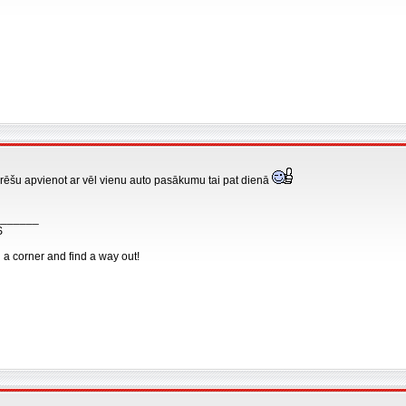
arēšu apvienot ar vēl vienu auto pasākumu tai pat dienā
_______
S
n a corner and find a way out!