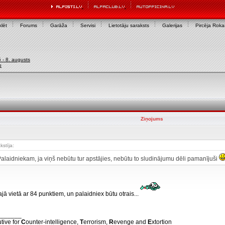
lēt
Forums
Garāža
Servisi
Lietotāju saraksts
Galerijas
Pircēja Rok
- 8. augusts
u
Ziņojums
kstīja:
alaidniekam, ja viņš nebūtu tur apstājies, nebūtu to sludinājumu dēli pamanījuši
šajā vietā ar 84 punktiem, un palaidniex būtu otrais...
_______
tive for
C
ounter-intelligence,
T
errorism,
R
evenge and
E
xtortion