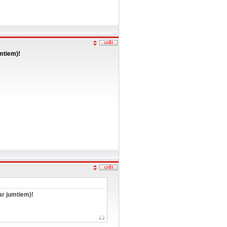
mtiem)!
ar jumtiem)!