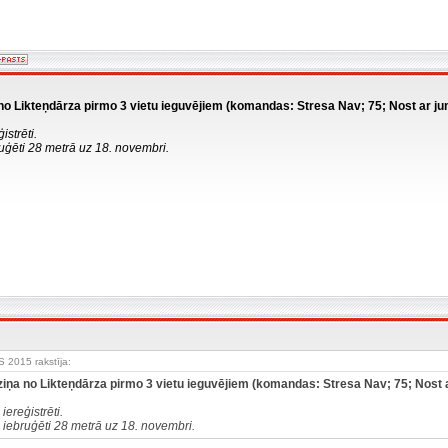
no Likteņdārza pirmo 3 vietu ieguvējiem (komandas: Stresa Nav; 75; Nost ar ju
istrēti.
ruģēti 28 metrā uz 18. novembri.
2015 rakstīja:
ziņa no Likteņdārza pirmo 3 vietu ieguvējiem (komandas: Stresa Nav; 75; Nost 
 iereģistrēti.
s iebruģēti 28 metrā uz 18. novembri.