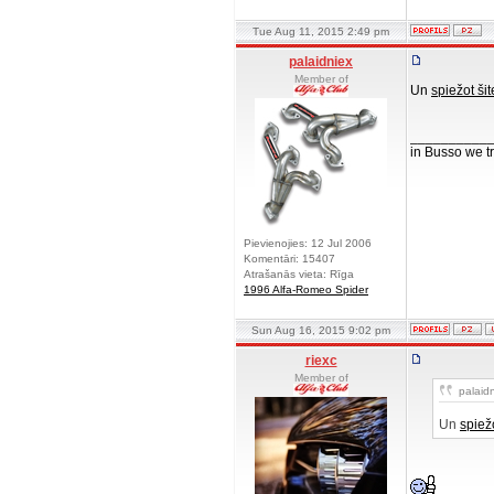
Tue Aug 11, 2015 2:49 pm
palaidniex
Member of
Un
spiežot šit
__________
in Busso we tru
Pievienojies: 12 Jul 2006
Komentāri: 15407
Atrašanās vieta: Rīga
1996 Alfa-Romeo Spider
Sun Aug 16, 2015 9:02 pm
riexc
Member of
palaidn
Un
spiežo