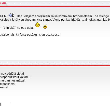
UPER!
Bez lielajiem aprēķiniem, laika kontrolēm, hronometriem... pa mierīgo.
ka viss ir forši visu atrodam, viss sanak. Vienu punktu izlaidām...ai nekas, gan jau 
 "trijniekā", no otra gala.
...galvenais, ka foršs pasākums un bez stresa!
 nav pēdējā vieta!
 vispār uz kaut ko tādu!
a nu gan nesanāca!
oti patīkams!
ākums!
_______
!