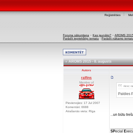
Reģistrēties
Mek
Foruma sākumlapa
»
Kas jaunāks?
»
AROMS 2015 
Parādīt iepriekšējo tematu
|
Parādīt nākamo temat
AROMS 2015 - 8. augusts
Autors
ralfins
Member of
riexc ra
Paldies P
Pievienojies: 17 Jul 2007
Komentāri: 6688
Atrašanās vieta: Rīga
...un būtu tre
__________
SP
ecial
E
xecu