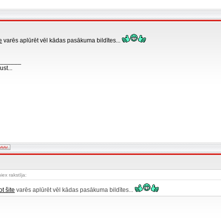
e
varēs aplūrēt vēl kādas pasākuma bildītes...
_______
st...
iex rakstīja:
t šite
varēs aplūrēt vēl kādas pasākuma bildītes...