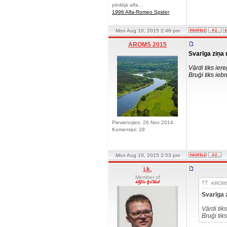
pēdējā alfa...
1996 Alfa-Romeo Spider
Mon Aug 10, 2015 2:46 pm
AROMS 2015
Svarīga ziņa 
Vārdi tiks iereģ
Bruģi tiks ieb
Pievienojies: 26 Nov 2014
Komentāri: 28
Mon Aug 10, 2015 2:53 pm
j.k.
Member of
AROMS 
Svarīga 
Vārdi tiks
Bruģi tik