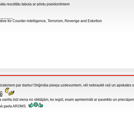
nāta rezultātu tabula ar pilotu pseidonīmiem
_______
tive for Counter-intelligence, Terrorism, Revenge and Extortion
zatoriem par darbu! Oriģināla pieeja uzdevumiem, vēl nebraukti ceļi un apskates obj
ta varētu būt viena no sliktājām, ko iegūt, esam apmierināti ar paveikto un priecāj
amā gada AROMS.