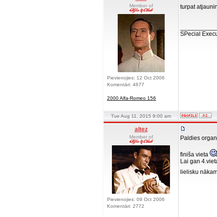
Member of
turpat atjauni
__________
SPecial Execu
Pievienojies: 12 Oct 2006
Komentāri: 4677
2000 Alfa-Romeo 156
Tue Aug 11, 2015 9:00 am
altez
Member of
Paldies organi
finiša vieta
Lai gan 4.vie
lielisku nāk
Pievienojies: 09 Oct 2006
Komentāri: 2772