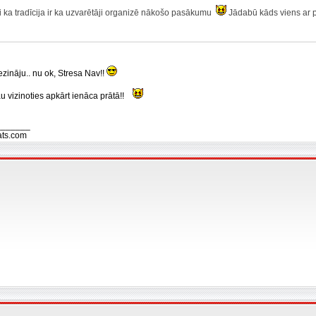
ni ka tradīcija ir ka uzvarētāji organizē nākošo pasākumu
Jādabū kāds viens ar p
zināju.. nu ok, Stresa Nav!!
au vizinoties apkārt ienāca prātā!!
_______
ats.com