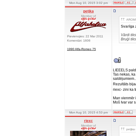
Mon Aug 10, 2015 3:02 pm
petjka
Member of
AROMS 
Svarīga 
Vārdi tiks
Pievienojies: 22 Mar 2011
Bruģi tik
Komentāri: 1606
1990 Alfa-Romeo 75
LIEEELS paldi
Tas nekas, ka
saldējumiem...
Rezultāts bija/
riexc- zini ka
Man vienmēr ir
Moš Ivar var s
Mon Aug 10, 2015 4:53 pm
riexc
Member of
petjka 