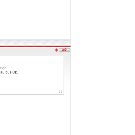
rīgo.
 jau būs Ok.