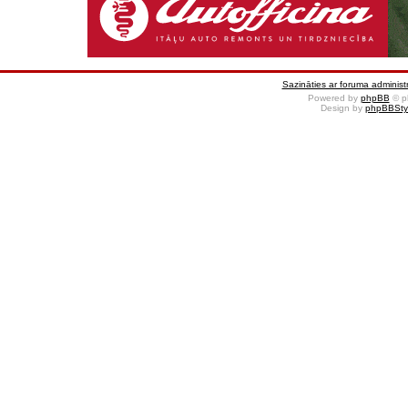
Sazināties ar foruma administr
Powered by
phpBB
© p
Design by
phpBBSty