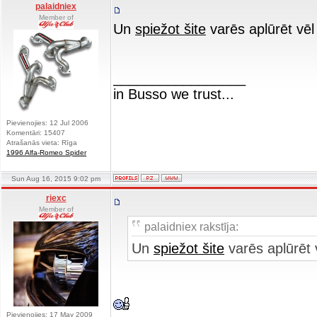
palaidniex
Member of
Un
spiežot šite
varēs aplūrēt vēl
_________________
in Busso we trust...
Pievienojies: 12 Jul 2006
Komentāri: 15407
Atrašanās vieta: Rīga
1996 Alfa-Romeo Spider
Sun Aug 16, 2015 9:02 pm
riexc
Member of
palaidniex rakstīja:
Un
spiežot šite
varēs aplūrēt 
Pievienojies: 17 May 2009