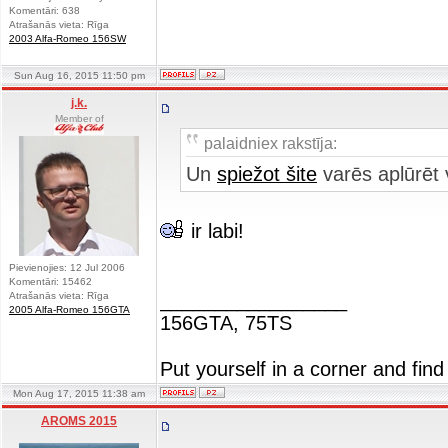
Komentāri: 638
Atrašanās vieta: Rīga
2003 Alfa-Romeo 156SW
Sun Aug 16, 2015 11:50 pm
j.k.
Member of
palaidniex rakstīja:
Un
spiežot šite
varēs aplūrēt 
ir labi!
Pievienojies: 12 Jul 2006
Komentāri: 15462
_________________
Atrašanās vieta: Rīga
2005 Alfa-Romeo 156GTA
156GTA, 75TS
Put yourself in a corner and find
Mon Aug 17, 2015 11:38 am
AROMS 2015