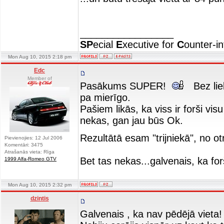
_________________
SP
ecial
E
xecutive for
C
ounter-in
Mon Aug 10, 2015 2:18 pm
Edc
Member of
Pasākums SUPER!
Bez liel
pa mierīgo.
Pašiem likās, ka viss ir forši vi
nekas, gan jau būs Ok.
Rezultātā esam "trijniekā", no o
Pievienojies: 12 Jul 2006
Komentāri: 3475
Atrašanās vieta: Rīga
Bet tas nekas...galvenais, ka f
1999 Alfa-Romeo GTV
Mon Aug 10, 2015 2:32 pm
dzintis
Galvenais , ka nav pēdējā vieta!