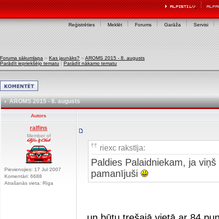
Reģistrēties
Meklēt
Forums
Garāža
Servisi
Foruma sākumlapa
»
Kas jaunāks?
»
AROMS 2015 - 8. augusts
Parādīt iepriekšējo tematu
|
Parādīt nākamo tematu
AROMS 2015 - 8. augusts
Autors
ralfins
Member of
riexc rakstīja:
Paldies Palaidniekam, ja viņš 
Pievienojies: 17 Jul 2007
pamanījuši
Komentāri: 6688
Atrašanās vieta: Rīga
...un būtu trešajā vietā ar 84 pu