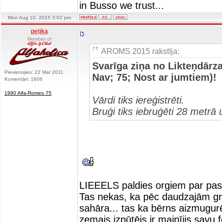
in Busso we trust...
Mon Aug 10, 2015 3:02 pm
petjka
Member of
AROMS 2015 rakstīja:
Svarīga ziņa no Likteņdārz
Pievienojies: 22 Mar 2011
Nav; 75; Nost ar jumtiem)!
Komentāri: 1606
1990 Alfa-Romeo 75
Vārdi tiks iereģistrēti.
Bruģi tiks iebruģēti 28 metrā
LIEEELS paldies orgiem par pasā
Tas nekas, ka pēc daudzajām g
sahāra... tas ka bērns aizmugurē 
zemais izpūtējs ir mainījis savu