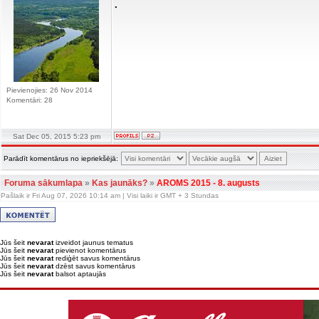
.
Pievienojies: 26 Nov 2014
Komentāri: 28
Sat Dec 05, 2015 5:23 pm
Parādīt komentārus no iepriekšējā:
Foruma sākumlapa
»
Kas jaunāks?
»
AROMS 2015 - 8. augusts
Pašlaik ir Fri Aug 07, 2026 10:14 am | Visi laiki ir GMT + 3 Stundas
Jūs šeit
nevarat
izveidot jaunus tematus
Jūs šeit
nevarat
pievienot komentārus
Jūs šeit
nevarat
rediģēt savus komentārus
Jūs šeit
nevarat
dzēst savus komentārus
Jūs šeit
nevarat
balsot aptaujās