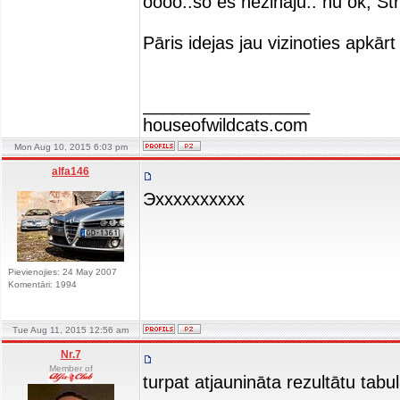
oooo..šo es nezināju.. nu ok, S
Pāris idejas jau vizinoties apkā
_________________
houseofwildcats.com
Mon Aug 10, 2015 6:03 pm
alfa146
Эхххххххххх
Pievienojies: 24 May 2007
Komentāri: 1994
Tue Aug 11, 2015 12:56 am
Nr.7
Member of
turpat atjaunināta rezultātu tabu