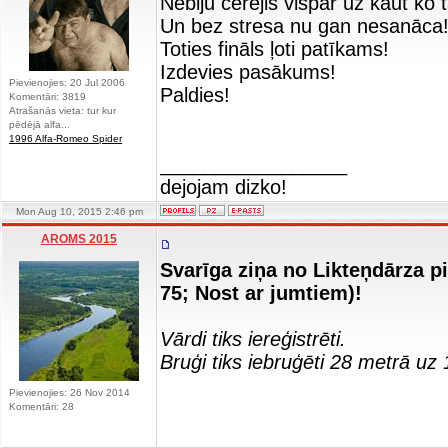
Nebiju cerējis vispār uz kaut ko 
Un bez stresa nu gan nesanāca
Toties fināls ļoti patīkams!
Izdevies pasākums!
Pievienojies: 20 Jul 2006
Paldies!
Komentāri: 3819
Atrašanās vieta: tur kur
pēdējā alfa...
1996 Alfa-Romeo Spider
_________________
dejojam dizko!
Mon Aug 10, 2015 2:46 pm
AROMS 2015
Svarīga ziņa no Likteņdārza p
75; Nost ar jumtiem)!
Vārdi tiks iereģistrēti.
Bruģi tiks iebruģēti 28 metrā uz
Pievienojies: 26 Nov 2014
Komentāri: 28