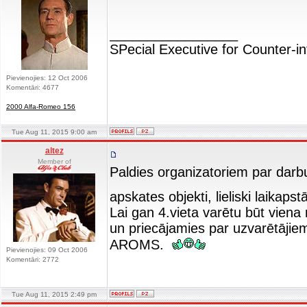
_________________
SPecial Executive for Counter-in
Pievienojies: 12 Oct 2006
Komentāri: 4677
2000 Alfa-Romeo 156
Tue Aug 11, 2015 9:00 am
altez
Member of
Paldies organizatoriem par darbu
apskates objekti, lieliski laikaps
Lai gan 4.vieta varētu būt viena 
un priecājamies par uzvarētājie
AROMS.
Pievienojies: 09 Oct 2006
Komentāri: 2772
Tue Aug 11, 2015 2:49 pm