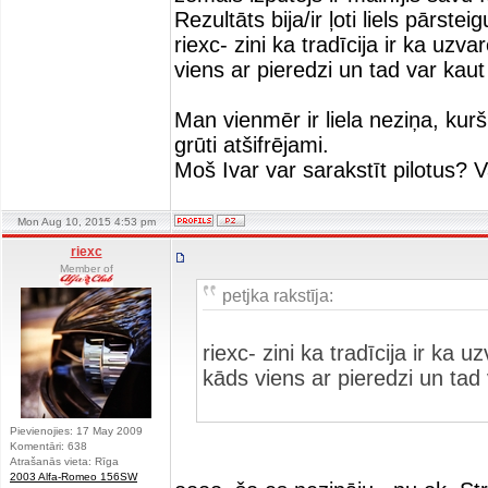
Rezultāts bija/ir ļoti liels pārste
riexc- zini ka tradīcija ir ka u
viens ar pieredzi un tad var ka
Man vienmēr ir liela neziņa, kur
grūti atšifrējami.
Moš Ivar var sarakstīt pilotus? 
Mon Aug 10, 2015 4:53 pm
riexc
Member of
petjka rakstīja:
riexc- zini ka tradīcija ir k
kāds viens ar pieredzi un ta
Pievienojies: 17 May 2009
Komentāri: 638
Atrašanās vieta: Rīga
2003 Alfa-Romeo 156SW