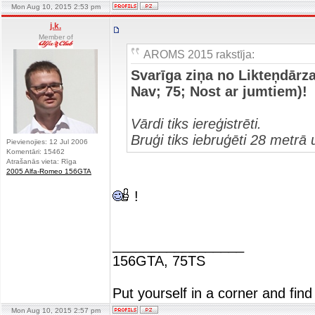
Mon Aug 10, 2015 2:53 pm
j.k.
Member of
AROMS 2015 rakstīja:
Svarīga ziņa no Likteņdārz
Nav; 75; Nost ar jumtiem)!
Vārdi tiks iereģistrēti.
Bruģi tiks iebruģēti 28 metrā
Pievienojies: 12 Jul 2006
Komentāri: 15462
Atrašanās vieta: Rīga
2005 Alfa-Romeo 156GTA
!
_________________
156GTA, 75TS
Put yourself in a corner and find
Mon Aug 10, 2015 2:57 pm