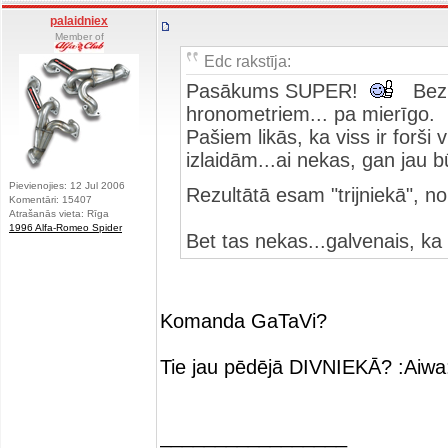
palaidniex
Member of
Edc rakstīja:
Pasākums SUPER!
Bez l
hronometriem... pa mierīgo.
Pašiem likās, ka viss ir forši
izlaidām...ai nekas, gan jau 
Pievienojies: 12 Jul 2006
Rezultātā esam "trijniekā", n
Komentāri: 15407
Atrašanās vieta: Rīga
1996 Alfa-Romeo Spider
Bet tas nekas...galvenais, k
Komanda GaTaVi?
Tie jau pēdējā DIVNIEKĀ? :Aiwa
_________________