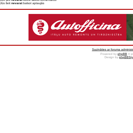
Jūs šeit
nevarat
balsot aptaujās
Sazināties ar foruma administr
Powered by
phpBB
© p
Design by
phpBBSty