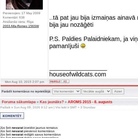
Pievienojies: 17 May 2009
..tā pat jau bija izmaiņas ainavā
Komentāri: 638
Atrašanās vieta: Rīga
bija jau nozāģēti
2003 Alfa-Romeo 156SW
P.S. Paldies Palaidniekam, ja viņ
pamanījuši
_________________
houseofwildcats.com
Mon Aug 10, 2015 2:07 pm
Parādīt komentārus no iepriekšējā:
Foruma sākumlapa
»
Kas jaunāks?
»
AROMS 2015 - 8. augusts
Pašlaik ir Sun Aug 09, 2026 9:12 am | Visi laiki ir GMT + 3 Stundas
Jūs šeit
nevarat
izveidot jaunus tematus
Jūs šeit
nevarat
pievienot komentārus
Jūs šeit
nevarat
rediģēt savus komentārus
Jūs šeit
nevarat
dzēst savus komentārus