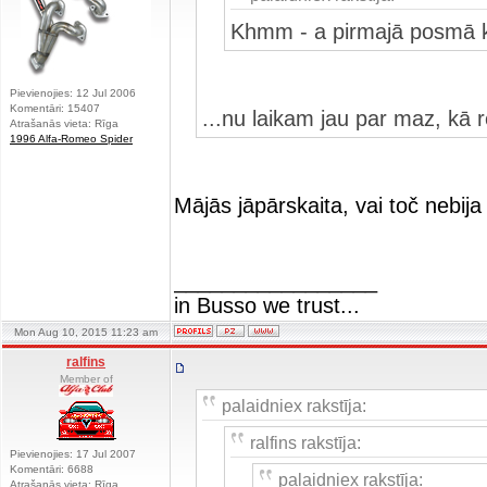
Khmm - a pirmajā posmā k
Pievienojies: 12 Jul 2006
Komentāri: 15407
...nu laikam jau par maz, kā 
Atrašanās vieta: Rīga
1996 Alfa-Romeo Spider
Mājās jāpārskaita, vai toč nebija 
_________________
in Busso we trust...
Mon Aug 10, 2015 11:23 am
ralfins
Member of
palaidniex rakstīja:
ralfins rakstīja:
Pievienojies: 17 Jul 2007
Komentāri: 6688
palaidniex rakstīja:
Atrašanās vieta: Rīga