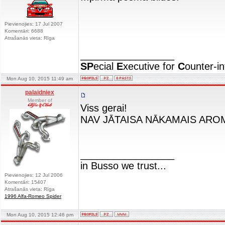
Pievienojies: 17 Jul 2007
Komentāri: 6688
Atrašanās vieta: Rīga
_________________
SP
ecial
E
xecutive for
C
ounter-in
Mon Aug 10, 2015 11:49 am
palaidniex
Member of
Viss gerai!
NAV JĀTAISA NĀKAMAIS AR
_________________
in Busso we trust...
Pievienojies: 12 Jul 2006
Komentāri: 15407
Atrašanās vieta: Rīga
1996 Alfa-Romeo Spider
Mon Aug 10, 2015 12:46 pm