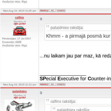
Atrašanās vieta: Rīga
Mon Aug 10, 2015 11:05 am
ralfins
Member of
palaidniex rakstīja:
Khmm - a pirmajā posmā kur 
Pievienojies: 17 Jul 2007
Komentāri: 6688
Atrašanās vieta: Rīga
...nu laikam jau par maz, kā red
_________________
SP
ecial
E
xecutive for
C
ounter-in
Mon Aug 10, 2015 11:21 am
palaidniex
Member of
ralfins rakstīja:
palaidniex rakstīja: