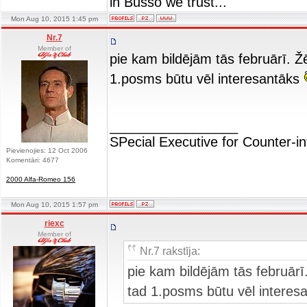
in Busso we trust...
Mon Aug 10, 2015 1:45 pm
Nr.7
Member of
pie kam bildējām tās februārī. Žē
1.posms būtu vēl interesantāks
_________________
SPecial Executive for Counter-in
Pievienojies: 12 Oct 2006
Komentāri: 4677
2000 Alfa-Romeo 156
Mon Aug 10, 2015 1:57 pm
riexc
Member of
Nr.7 rakstīja:
pie kam bildējām tās februārī.
tad 1.posms būtu vēl interes