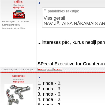
ralfins
Member of
palaidniex rakstīja:
Viss gerai!
Pievienojies: 17 Jul 2007
NAV JĀTAISA NĀKAMAIS 
Komentāri: 6688
Atrašanās vieta: Rīga
...intereses pēc, kurus nebiji pa
_________________
SP
ecial
E
xecutive for
C
ounter-in
Mon Aug 10, 2015 1:11 pm
palaidniex
Member of
1. rinda - 2.
2. rinda - 3.
3. rinda - 6.
4. rinda - 2.
5. rinda - 3.