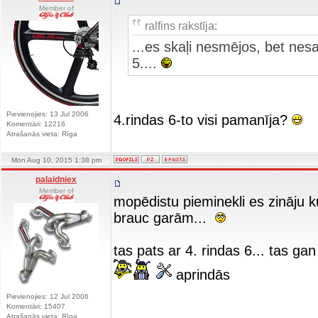
Member of
ralfins rakstīja:
...es skaļi nesmējos, bet nesa
5....
Pievienojies: 13 Jul 2006
4.rindas 6-to visi pamanīja?
Komentāri: 12216
Atrašanās vieta: Rīga
Mon Aug 10, 2015 1:38 pm
palaidniex
Member of
mopēdistu pieminekli es zināju kur
brauc garām...
tas pats ar 4. rindas 6... tas g
aprindās
Pievienojies: 12 Jul 2006
Komentāri: 15407
Atrašanās vieta: Rīga