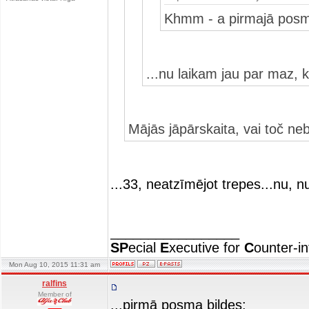
Khmm - a pirmajā posm
...nu laikam jau par maz, 
Mājās jāpārskaita, vai toč nebi
...33, neatzīmējot trepes...nu, n
_________________
SP
ecial
E
xecutive for
C
ounter-in
Mon Aug 10, 2015 11:31 am
ralfins
Member of
...pirmā posma bildes: