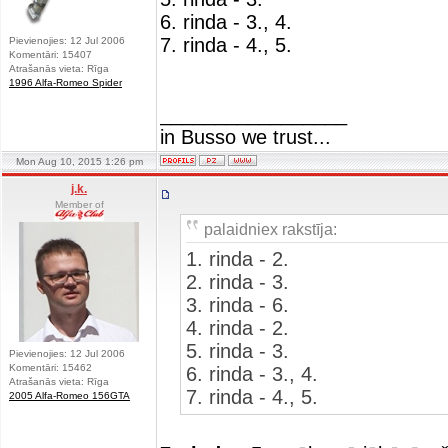
6. rinda - 3., 4.
7. rinda - 4., 5.
Pievienojies: 12 Jul 2006
Komentāri: 15407
Atrašanās vieta: Rīga
1996 Alfa-Romeo Spider
_________________
in Busso we trust...
Mon Aug 10, 2015 1:26 pm
j.k.
Member of
palaidniex rakstīja:
1. rinda - 2.
2. rinda - 3.
3. rinda - 6.
4. rinda - 2.
5. rinda - 3.
Pievienojies: 12 Jul 2006
Komentāri: 15462
6. rinda - 3., 4.
Atrašanās vieta: Rīga
7. rinda - 4., 5.
2005 Alfa-Romeo 156GTA