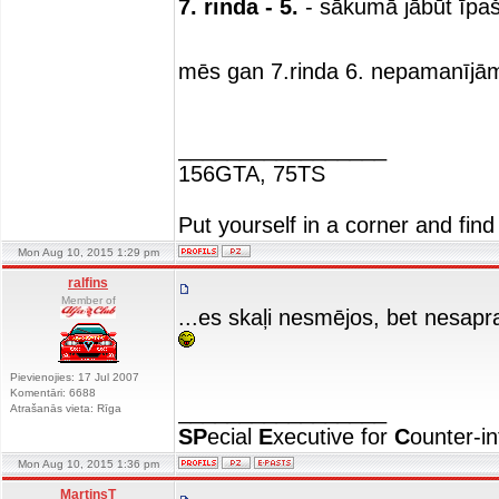
7. rinda - 5.
- sākumā jābūt īpaš
mēs gan 7.rinda 6. nepamanīj
_________________
156GTA, 75TS
Put yourself in a corner and find
Mon Aug 10, 2015 1:29 pm
ralfins
Member of
...es skaļi nesmējos, bet nesapra
Pievienojies: 17 Jul 2007
Komentāri: 6688
_________________
Atrašanās vieta: Rīga
SP
ecial
E
xecutive for
C
ounter-in
Mon Aug 10, 2015 1:36 pm
MartinsT