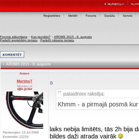
Reģistrēties
Meklēt
Forums
Garāža
Servisi
Foruma sākumlapa
»
Kas jaunāks?
»
AROMS 2015 - 8. augusts
Parādīt iepriekšējo tematu
|
Parādīt nākamo tematu
AROMS 2015 - 8. augusts
Autors
MartinsT
Member of
palaidniex rakstīja:
Khmm - a pirmajā posmā kur 
laiks nebija limitēts, tās 2h bija
Pievienojies: 13 Jul 2006
bildes daži atrada vairāk
Komentāri: 12216