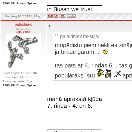
_________________
1996 Alfa-Romeo Spider
in Busso we trust...
Mon Aug 10, 2015 1:44 pm
palaidniex
Member of
palaidniex rakstīja:
mopēdistu pieminekli es zināju 
ja brauc garām...
tas pats ar 4. rindas 6... ta
Pievienojies: 12 Jul 2006
populārāks īstu
apr
Komentāri: 15407
Atrašanās vieta: Rīga
1996 Alfa-Romeo Spider
manā aprakstā kļūda
7. rinda - 4. un 6.
_________________