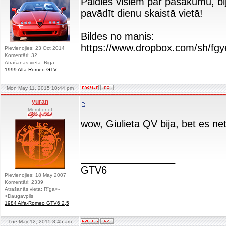
Paldies visiem par pasākumu, bija 
pavādīt dienu skaistā vietā!
Bildes no manis:
https://www.dropbox.com/sh/f
Pievienojies: 23 Oct 2014
Komentāri: 32
Atrašanās vieta: Riga
1999 Alfa-Romeo GTV
Mon May 11, 2015 10:44 pm
yuran
Member of
wow, Giulieta QV bija, bet es n
_________________
GTV6
Pievienojies: 18 May 2007
Komentāri: 2339
Atrašanās vieta: Rīga<-
>Daugavpils
1984 Alfa-Romeo GTV6 2,5
Tue May 12, 2015 8:45 am