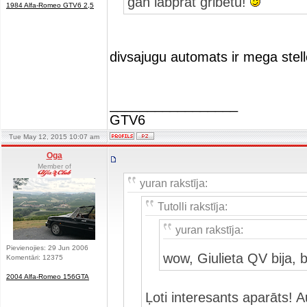
gan labprāt gribētu!
1984 Alfa-Romeo GTV6 2,5
divsajugu automats ir mega stel
_________________
GTV6
Tue May 12, 2015 10:07 am
Oga
Member of
yuran rakstīja:
Tutolli rakstīja:
yuran rakstīja:
Pievienojies: 29 Jun 2006
wow, Giulieta QV bija, 
Komentāri: 12375
2004 Alfa-Romeo 156GTA
Ļoti interesants aparāts! 