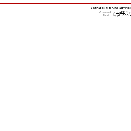
Sazināties ar foruma administr
Powered by
phpBB
© p
Design by
phpBBSty