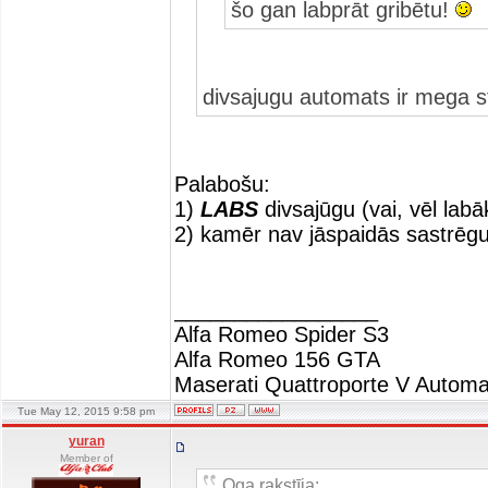
šo gan labprāt gribētu!
divsajugu automats ir mega s
Palabošu:
1)
LABS
divsajūgu (vai, vēl labā
2) kamēr nav jāspaidās sastrē
_________________
Alfa Romeo Spider S3
Alfa Romeo 156 GTA
Maserati Quattroporte V Automa
Tue May 12, 2015 9:58 pm
yuran
Member of
Oga rakstīja: