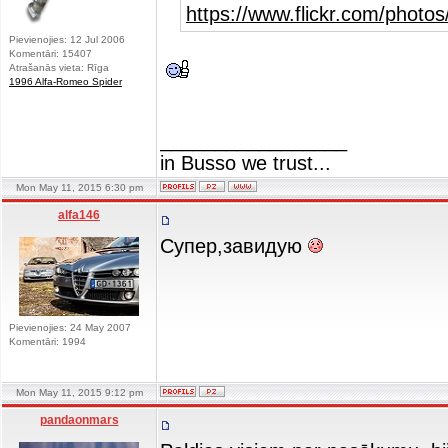
https://www.flickr.com/photo
Pievienojies: 12 Jul 2006
Komentāri: 15407
Atrašanās vieta: Rīga
1996 Alfa-Romeo Spider
_________________
in Busso we trust...
Mon May 11, 2015 6:30 pm
alfa146
Супер,завидую
Pievienojies: 24 May 2007
Komentāri: 1994
Mon May 11, 2015 9:12 pm
pandaonmars