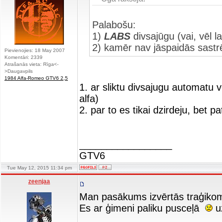
Palabošu:
1)
LABS
divsajūgu (vai, vēl l
2) kamēr nav jāspaidās sast
Pievienojies: 18 May 2007
Komentāri: 2339
Atrašanās vieta: Rīga<-
>Daugavpils
1984 Alfa-Romeo GTV6 2,5
1. ar sliktu divsajugu automatu v
alfa)
2. par to es tikai dzirdeju, bet 
_________________
GTV6
Tue May 12, 2015 11:34 pm
zeenjaa
Man pasākums izvērtās traģiko
Es ar ģimeni paliku pusceļā
uz