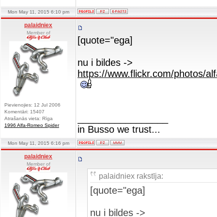
Mon May 11, 2015 6:10 pm
palaidniex
Member of
[quote="ega]
nu i bildes ->
https://www.flickr.com/photos/a
Pievienojies: 12 Jul 2006
Komentāri: 15407
_________________
Atrašanās vieta: Rīga
1996 Alfa-Romeo Spider
in Busso we trust...
Mon May 11, 2015 6:16 pm
palaidniex
Member of
palaidniex rakstīja:
[quote="ega]
nu i bildes ->