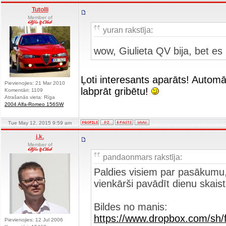
Tutolli
Member of
yuran rakstīja:
wow, Giulieta QV bija, bet e
Ļoti interesants aparāts! Automā
Pievienojies: 21 Mar 2010
labprāt gribētu!
Komentāri: 1109
Atrašanās vieta: Rīga
2004 Alfa-Romeo 156SW
Tue May 12, 2015 9:59 am
j.k.
Member of
pandaonmars rakstīja:
Paldies visiem par pasākumu, bi
vienkārši pavādīt dienu skaist
Bildes no manis:
https://www.dropbox.com/s
Pievienojies: 12 Jul 2006