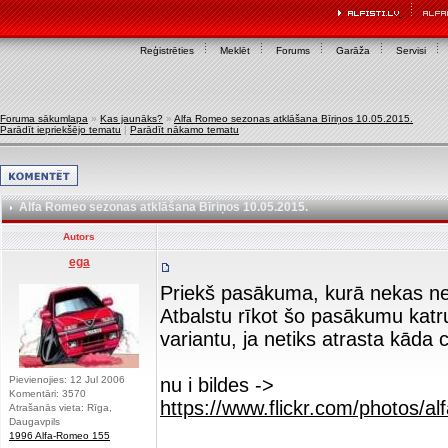
Reģistrēties
Meklēt
Forums
Garāža
Servisi
Foruma sākumlapa
»
Kas jaunāks?
»
Alfa Romeo sezonas atklāšana Bīriņos 10.05.2015.
Parādīt iepriekšējo tematu
|
Parādīt nākamo tematu
Alfa Romeo sezonas atklāšana Bīriņos 10.05.2015.
Autors
ega
Priekš pasākuma, kurā nekas neno
Atbalstu rīkot šo pasākumu katru r
variantu, ja netiks atrasta kāda c
Pievienojies: 12 Jul 2006
nu i bildes ->
Komentāri: 3570
https://www.flickr.com/photos/
Atrašanās vieta: Rīga,
Daugavpils
1996 Alfa-Romeo 155