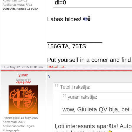
Komentāri: 15462
dl=0
Atrašanās vieta: Rīga
2005 Alfa-Romeo 156GTA
Labas bildes!
_________________
156GTA, 75TS
Put yourself in a corner and find
Tue May 12, 2015 10:01 am
yuran
Member of
Tutolli rakstīja:
yuran rakstīja:
wow, Giulieta QV bija, be
Pievienojies: 18 May 2007
Komentāri: 2339
Ļoti interesants aparāts! Aut
Atrašanās vieta: Rīga<-
>Daugavpils