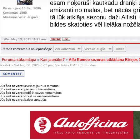
esam noķēruši kautkādu dranķi 
Pievienojies: 10 Sep 2006
amizanti no malas, bet nācās gr
Komentāri: 1565
tā lūk atklāja sezonu daži Alfisti
Atrašanās vieta: Jelgava
bildes skatoties vēl lielāka nožēl
Wed May 13, 2015 11:22 am
Parādīt komentārus no iepriekšējā:
Foruma sākumlapa
»
Kas jaunāks?
»
Alfa Romeo sezonas atklāšana Bīriņos 
Pašlaik ir Sat Aug 08, 2026 8:07 pm | Visi laiki ir GMT + 3 Stundas
Jūs šeit
nevarat
izveidot jaunus tematus
Jūs šeit
nevarat
pievienot komentārus
Jūs šeit
nevarat
rediģēt savus komentārus
Jūs šeit
nevarat
dzēst savus komentārus
Jūs šeit
nevarat
balsot aptaujās