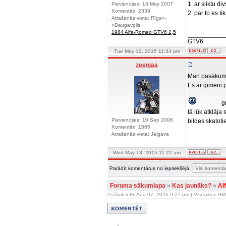
1. ar sliktu d
Pievienojies: 18 May 2007
Komentāri: 2339
2. par to es t
Atrašanās vieta: Rīga<-
>Daugavpils
1984 Alfa-Romeo GTV6 2,5
__________
GTV6
Tue May 12, 2015 11:34 pm
zeenjaa
Man pasākums
Es ar ģimeni 
g
tā lūk atklāja
Pievienojies: 10 Sep 2006
bildes skatoti
Komentāri: 1565
Atrašanās vieta: Jelgava
Wed May 13, 2015 11:22 am
Parādīt komentārus no iepriekšējā:
Foruma sākumlapa
»
Kas jaunāks?
»
Al
Pašlaik ir Fri Aug 07, 2026 9:27 pm | Visi laiki ir 