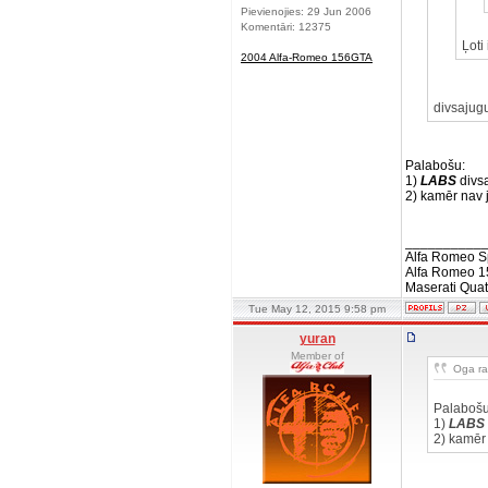
Pievienojies: 29 Jun 2006
Komentāri: 12375
Ļoti
2004 Alfa-Romeo 156GTA
divsajug
Palabošu:
1)
LABS
divsa
2) kamēr nav
__________
Alfa Romeo S
Alfa Romeo 1
Maserati Quat
Tue May 12, 2015 9:58 pm
yuran
Member of
Oga rak
Palabošu
1)
LABS
2) kamēr