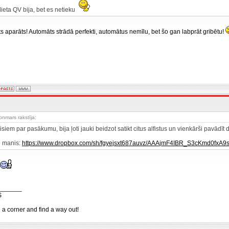
ieta QV bija, bet es netieku
ts aparāts! Automāts strādā perfekti, automātus nemīlu, bet šo gan labprāt gribētu!
nmars rakstīja:
isiem par pasākumu, bija ļoti jauki beidzot satikt citus alfistus un vienkārši pavādīt 
o manis:
https://www.dropbox.com/sh/fgyejsxt687auvz/AAAjmF4IBR_S3cKmd0fxA9
_______
S
n a corner and find a way out!