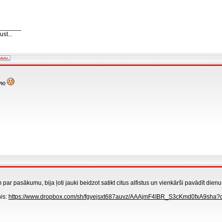
_______
st...
дую
 par pasākumu, bija ļoti jauki beidzot satikt citus alfistus un vienkārši pavādīt dienu
is:
https://www.dropbox.com/sh/fgyejsxt687auvz/AAAjmF4IBR_S3cKmd0fxA9sha?