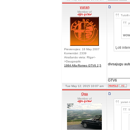
yuran
Member of
Tutolli 
y
wow,
Ļoti inte
Pievienojies: 18 May 2007
Komentāri: 2339
Atrašanās vieta: Rīga<-
>Daugavpils
divsajugu aut
1984 Alfa-Romeo GTV6 2,5
__________
GTV6
Tue May 12, 2015 10:07 am
Oga
Member of
yuran r
T