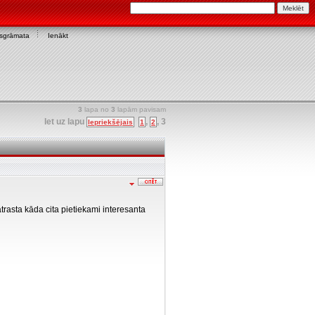
asgrāmata
Ienākt
3
lapa no
3
lapām pavisam
Iet uz lapu
,
,
3
Iepriekšējais
1
2
 atrasta kāda cita pietiekami interesanta