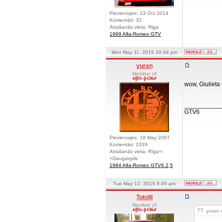
Pievienojies: 23 Oct 2014
Komentāri: 32
Atrašanās vieta: Riga
1999 Alfa-Romeo GTV
Mon May 11, 2015 10:44 pm
yuran
Member of
wow, Giulieta
__________
GTV6
Pievienojies: 18 May 2007
Komentāri: 2339
Atrašanās vieta: Rīga<-
>Daugavpils
1984 Alfa-Romeo GTV6 2,5
Tue May 12, 2015 8:45 am
Tutolli
Member of
yuran r