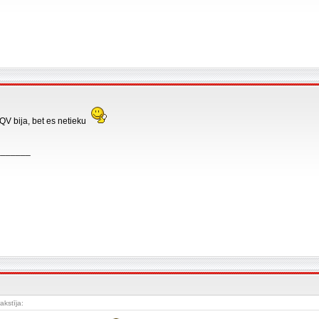
 QV bija, bet es netieku
_______
akstīja: