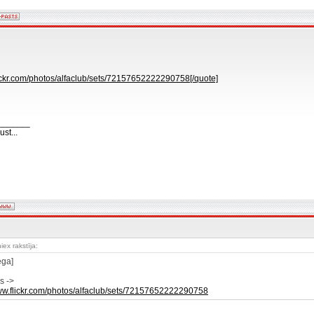
lickr.com/photos/alfaclub/sets/72157652222290758[/quote]
_______
st...
iex rakstīja:
ega]
s ->
www.flickr.com/photos/alfaclub/sets/72157652222290758