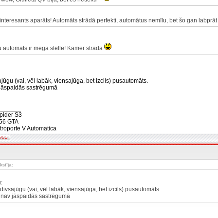
 interesants aparāts! Automāts strādā perfekti, automātus nemīlu, bet šo gan labprāt
u automats ir mega stelle! Kamer strada
jūgu (vai, vēl labāk, viensajūga, bet izcils) pusautomāts.
 jāspaidās sastrēgumā
_______
pider S3
56 GTA
troporte V Automatica
stīja:
:
divsajūgu (vai, vēl labāk, viensajūga, bet izcils) pusautomāts.
 nav jāspaidās sastrēgumā