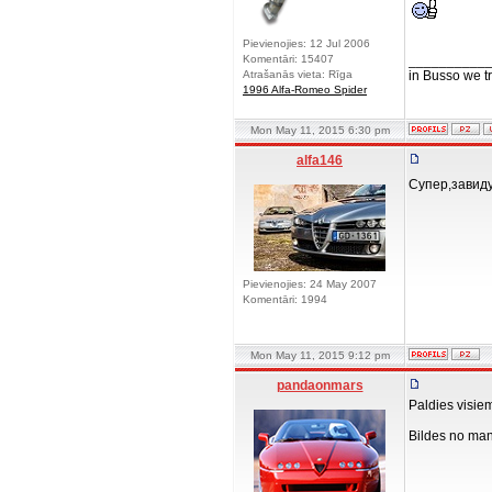
Pievienojies: 12 Jul 2006
Komentāri: 15407
__________
Atrašanās vieta: Rīga
in Busso we tru
1996 Alfa-Romeo Spider
Mon May 11, 2015 6:30 pm
alfa146
Супер,зави
Pievienojies: 24 May 2007
Komentāri: 1994
Mon May 11, 2015 9:12 pm
pandaonmars
Paldies visiem
Bildes no man