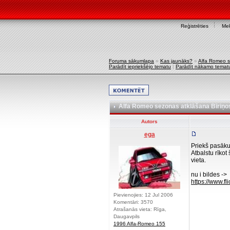
Reģistrēties
Mek
Foruma sākumlapa
»
Kas jaunāks?
»
Alfa Romeo s
Parādīt iepriekšējo tematu
|
Parādīt nākamo temat
Alfa Romeo sezonas atklāšana Bīriņos
Autors
ega
Priekš pasākum
Atbalstu rīkot
vieta.
nu i bildes ->
https://www.f
Pievienojies: 12 Jul 2006
Komentāri: 3570
Atrašanās vieta: Rīga,
Daugavpils
1996 Alfa-Romeo 155