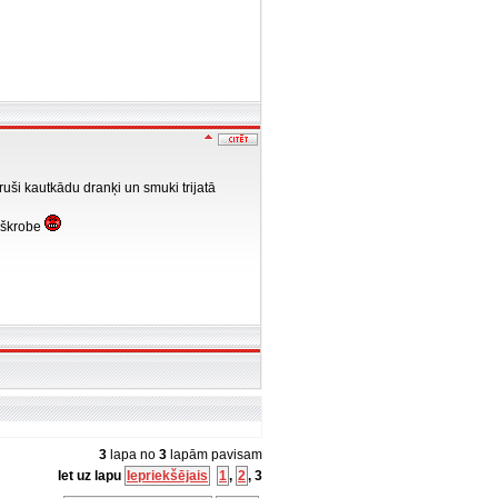
ruši kautkādu dranķi un smuki trijatā
a škrobe
3
lapa no
3
lapām pavisam
Iet uz lapu
Iepriekšējais
1
,
2
,
3