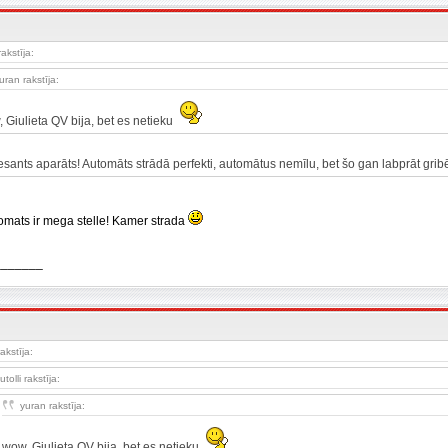
rakstīja:
uran rakstīja:
 Giulieta QV bija, bet es netieku
resants aparāts! Automāts strādā perfekti, automātus nemīlu, bet šo gan labprāt grib
omats ir mega stelle! Kamer strada
_______
akstīja:
utolli rakstīja:
yuran rakstīja:
wow, Giulieta QV bija, bet es netieku