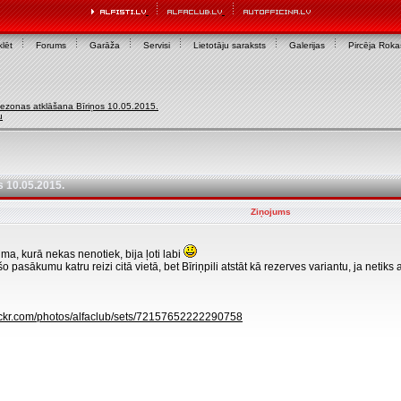
lēt
Forums
Garāža
Servisi
Lietotāju saraksts
Galerijas
Pircēja Rok
ezonas atklāšana Bīriņos 10.05.2015.
u
 10.05.2015.
Ziņojums
a, kurā nekas nenotiek, bija ļoti labi
 šo pasākumu katru reizi citā vietā, bet Bīriņpili atstāt kā rezerves variantu, ja netiks
lickr.com/photos/alfaclub/sets/72157652222290758