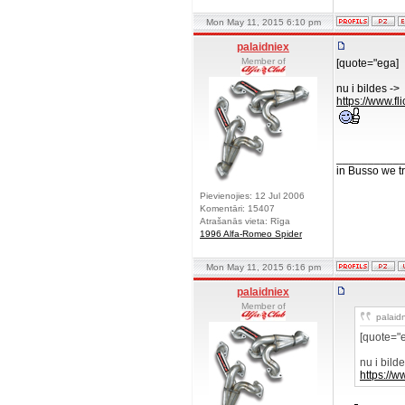
Mon May 11, 2015 6:10 pm
palaidniex
Member of
[quote="ega]
nu i bildes ->
https://www.f
__________
in Busso we tru
Pievienojies: 12 Jul 2006
Komentāri: 15407
Atrašanās vieta: Rīga
1996 Alfa-Romeo Spider
Mon May 11, 2015 6:16 pm
palaidniex
Member of
palaidn
[quote="
nu i bilde
https://