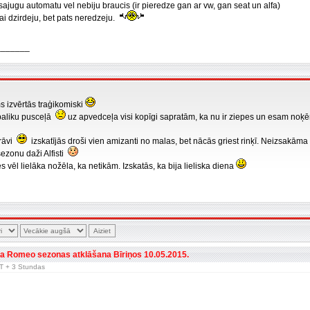
ivsajugu automatu vel nebiju braucis (ir pieredze gan ar vw, gan seat un alfa)
ikai dzirdeju, bet pats neredzeju.
_______
 izvērtās traģikomiski
paliku pusceļā
uz apvedceļa visi kopīgi sapratām, ka nu ir ziepes un esam noķē
rāvi
izskatījās droši vien amizanti no malas, bet nācās griest rinķī. Neizsakām
 sezonu daži Alfisti
es vēl lielāka nožēla, ka netikām. Izskatās, ka bija lieliska diena
fa Romeo sezonas atklāšana Bīriņos 10.05.2015.
GMT + 3 Stundas