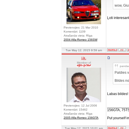
wow, Giul
Ļoti interesan
Pievienojies: 21 Mar 2010
Komentāri: 1109
Atrašanās vieta: Rīga
2004 Alfa-Romeo 156SW
Tue May 12, 2015 9:59 am
j.k.
Member of
pandao
Paldies v
Bildes n
Labas bildes!
Pievienojies: 12 Jul 2006
__________
Komentāri: 15462
156GTA, 75T
Atrašanās vieta: Rīga
2005 Alfa-Romeo 156GTA
Put yourself i
Tue May 12, 2015 10:01 am