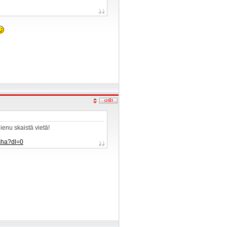
dienu skaistā vietā!
sha?dl=0