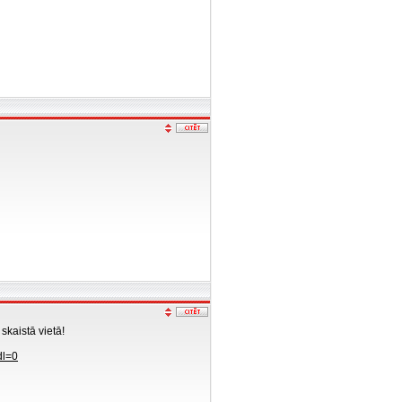
 skaistā vietā!
dl=0