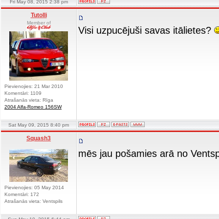
Fri May 08, 2015 2:38 pm
Tutolli
Member of
Visi uzpucējuši savas itālietes?
Pievienojies: 21 Mar 2010
Komentāri: 1109
Atrašanās vieta: Rīga
2004 Alfa-Romeo 156SW
Sat May 09, 2015 8:40 pm
Squash3
mēs jau pošamies arā no Ventsp
Pievienojies: 05 May 2014
Komentāri: 172
Atrašanās vieta: Ventspils