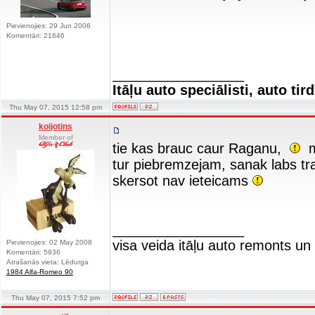
Pievienojies: 29 Jun 2006
Komentāri: 21646
_________________
Itāļu auto speciālisti, auto tir
Thu May 07, 2015 12:58 pm
koijotins
Member of
tie kas brauc caur Raganu,
me
tur piebremzejam, sanak labs tra
skersot nav ieteicams
_________________
visa veida itāļu auto remonts u
Pievienojies: 02 May 2008
Komentāri: 5936
Atrašanās vieta: Lēdurga
1984 Alfa-Romeo 90
Thu May 07, 2015 7:52 pm