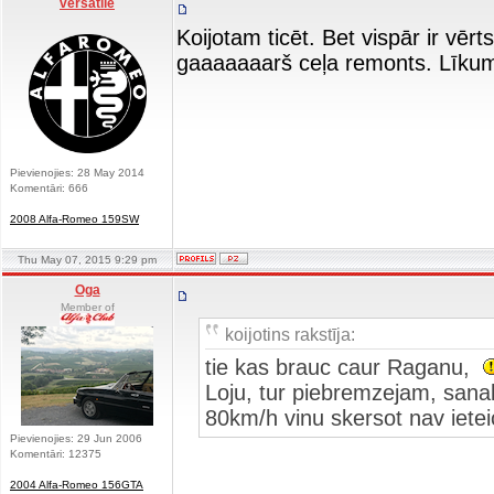
versatile
Koijotam ticēt. Bet vispār ir vēr
gaaaaaaarš ceļa remonts. Līkums
Pievienojies: 28 May 2014
Komentāri: 666
2008 Alfa-Romeo 159SW
Thu May 07, 2015 9:29 pm
Oga
Member of
koijotins rakstīja:
tie kas brauc caur Raganu,
Loju, tur piebremzejam, sanak
80km/h vinu skersot nav iet
Pievienojies: 29 Jun 2006
Komentāri: 12375
2004 Alfa-Romeo 156GTA