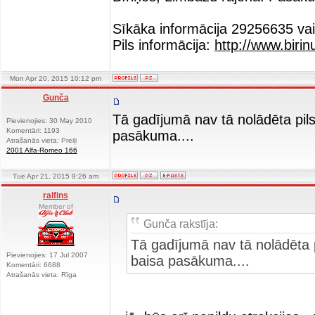
Sīkāka informācija 29256635 va
Pils informācija:
http://www.birinu
Mon Apr 20, 2015 10:12 pm
Gunča
Tā gadījumā nav tā nolādēta pils
Pievienojies: 30 May 2010
Komentāri: 1193
pasākuma....
Atrašanās vieta: Preiļi
2001 Alfa-Romeo 166
Tue Apr 21, 2015 9:26 am
ralfins
Member of
Gunča rakstīja:
Tā gadījumā nav tā nolādēta p
Pievienojies: 17 Jul 2007
baisa pasākuma....
Komentāri: 6688
Atrašanās vieta: Rīga