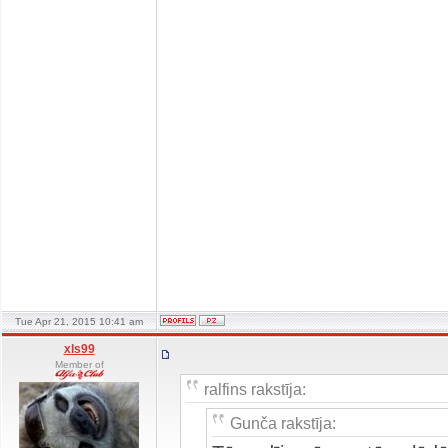
Tue Apr 21, 2015 10:41 am
xls99
Member of
ralfins rakstīja:
Gunča rakstīja: