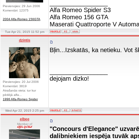
_________________
Pievienojies: 29 Jun 2006
Alfa Romeo Spider S3
Komentāri: 12375
Alfa Romeo 156 GTA
2004 Alfa-Romeo 156GTA
Maserati Quattroporte V Automa
Tue Apr 21, 2015 11:52 pm
dzintis
Bļin...Izskatās, ka netieku. Vot 
_________________
dejojam dizko!
Pievienojies: 20 Jul 2006
Komentāri: 3819
Atrašanās vieta: tur kur
pēdējā alfa...
1996 Alfa-Romeo Spider
Wed Apr 22, 2015 2:25 pm
elbee
Member of
"Concours d'Elegance" uzvarē
dalibniekiem iespēja tuvāk ap