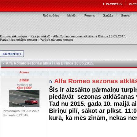
Reģistrēties
Meklēt
Forums
Garāža
Servisi
Foruma sākumlapa
»
Kas jaunāks?
»
Alfa Romeo sezonas atklāšana Bīriņos 10.05.2015.
Parādīt iepriekšējo tematu
|
Parādīt nākamo tematu
Alfa Romeo sezonas atklāšana Bīriņos 10.05.2015.
Autors
Alfa Romeo sezonas atklāš
elbee
Member of
Šis ir aizsākto pārmaiņu tur
piedāvāt sezonas atklāšanas vie
Tad nu 2015. gada 10. maijā a
Bīriņu pilī, sākot ar plkst. 1
Pievienojies: 29 Jun 2006
Komentāri: 21646
kurā, kā mēs zinām, nekas nen