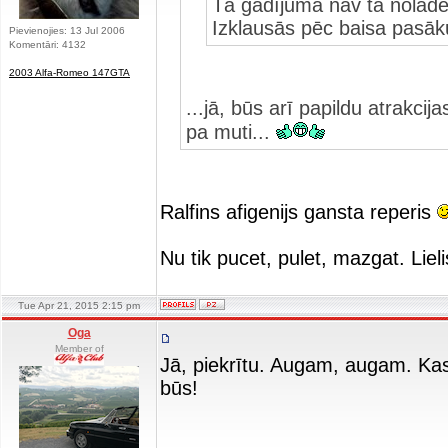
Tā gadījumā nav tā nolādēt
Izklausās pēc baisa pasāk
Pievienojies: 13 Jul 2006
Komentāri: 4132
2003 Alfa-Romeo 147GTA
...jā, būs arī papildu atrakcij
pa muti...
Ralfins afigenijs gansta reperis
Nu tik pucet, pulet, mazgat. Liel
Tue Apr 21, 2015 2:15 pm
Oga
Member of
Jā, piekrītu. Augam, augam. Kas
būs!