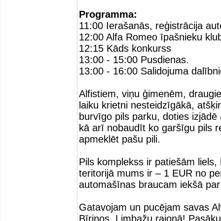
Programma:
11:00 Ierašanās, reģistrācija aut
12:00 Alfa Romeo īpašnieku klub
12:15 Kāds konkurss
13:00 - 15:00 Pusdienas.
13:00 - 16:00 Salidojuma dalībn
Alfistiem, viņu ģimenēm, draugie
laiku krietni nesteidzīgākā, atš
burvīgo pils parku, doties izjādē 
kā arī nobaudīt ko garšīgu pils 
apmeklēt pašu pili.
Pils komplekss ir patiešām liels
teritorijā mums ir – 1 EUR no 
automašīnas braucam iekšā par 
Gatavojam un pucējam savas Alfas
Bīriņos, Limbažu rajonā! Pasāku