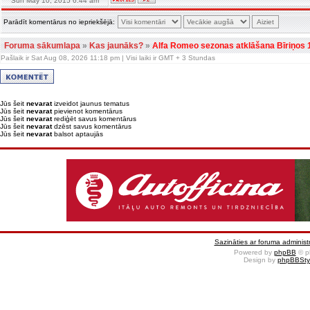
Sun May 10, 2015 6:44 am
Parādīt komentārus no iepriekšējā:
Foruma sākumlapa
»
Kas jaunāks?
»
Alfa Romeo sezonas atklāšana Bīriņos 
Pašlaik ir Sat Aug 08, 2026 11:18 pm | Visi laiki ir GMT + 3 Stundas
Jūs šeit
nevarat
izveidot jaunus tematus
Jūs šeit
nevarat
pievienot komentārus
Jūs šeit
nevarat
rediģēt savus komentārus
Jūs šeit
nevarat
dzēst savus komentārus
Jūs šeit
nevarat
balsot aptaujās
Sazināties ar foruma administr
Powered by
phpBB
© p
Design by
phpBBSty