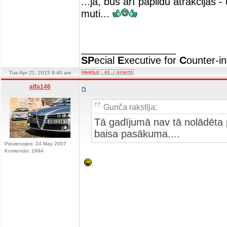
...jā, būs arī papildu atrakcijas
muti...
_________________
SP
ecial
E
xecutive for
C
ounter-in
Tue Apr 21, 2015 9:40 am
alfa146
Gunča rakstīja:
Tā gadījumā nav tā nolādēta p
baisa pasākuma....
Pievienojies: 24 May 2007
Komentāri: 1994