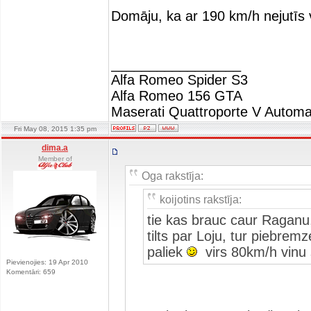
Domāju, ka ar 190 km/h nejutīs
_________________
Alfa Romeo Spider S3
Alfa Romeo 156 GTA
Maserati Quattroporte V Automa
Fri May 08, 2015 1:35 pm
dima.a
Member of
Oga rakstīja:
koijotins rakstīja:
tie kas brauc caur Ragan
tilts par Loju, tur piebrem
paliek
virs 80km/h vinu 
Pievienojies: 19 Apr 2010
Komentāri: 659