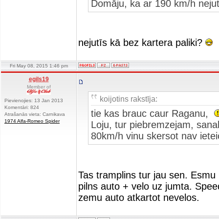
Domāju, ka ar 190 km/h nejut
nejutīs kā bez kartera paliki?
Fri May 08, 2015 1:46 pm
egils19
Member of
koijotins rakstīja:
Pievienojies: 13 Jan 2013
Komentāri: 824
tie kas brauc caur Raganu,
Atrašanās vieta: Carnikava
1974 Alfa-Romeo Spider
Loju, tur piebremzejam, sanak
80km/h vinu skersot nav iet
Tas tramplins tur jau sen. Esmu
pilns auto + velo uz jumta. Spee
zemu auto atkartot nevelos.