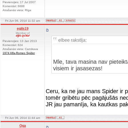
Pievienojies: 17 Jul 2007
Komentāri: 6688
Atrašanās vieta: Rīga
Fri Jun 06, 2014 11:32 am
egils19
Member of
elbee rakstīja:
Pievienojies: 13 Jan 2013
Komentāri: 824
Atrašanās vieta: Carnikava
1974 Alfa-Romeo Spider
Mle, tava masina nav pieteikt
visiem ir jasasezas!
Ceru, ka ne jau mans Spider ir pi
tomēr gribētu pēc pagājušās ne
JR jau pamanīja, ka kautkas pakaļ
Fri Jun 06, 2014 11:44 am
Oga