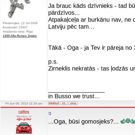
Ja brauc kāds dzīvnieks - tad bū
pārdzīvos...
Atpakaļceļa ar burkānu nav, ne 
Pievienojies: 12 Jul 2006
Latviju pēc tam...
Komentāri: 15407
Atrašanās vieta: Rīga
1996 Alfa-Romeo Spider
Tākā - Oga - ja Tev ir pāreja no
p.s.
Zirneklis nekratās - tas ļodzās u
_________________
in Busso we trust...
Fri Jun 06, 2014 11:28 am
ralfins
Member of
...Oga, būsi gomosjeks?...