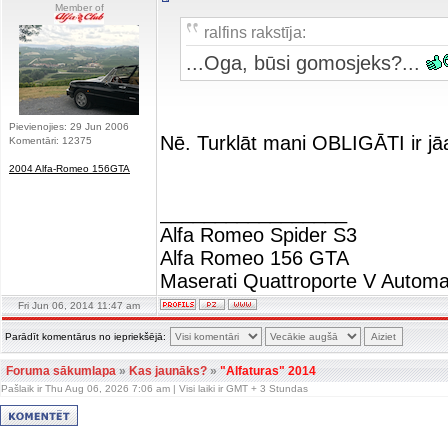
Member of
ralfins rakstīja:
...Oga, būsi gomosjeks?...
Pievienojies: 29 Jun 2006
Nē. Turklāt mani OBLIGĀTI ir jā
Komentāri: 12375
2004 Alfa-Romeo 156GTA
_________________
Alfa Romeo Spider S3
Alfa Romeo 156 GTA
Maserati Quattroporte V Automa
Fri Jun 06, 2014 11:47 am
Parādīt komentārus no iepriekšējā:
Foruma sākumlapa
»
Kas jaunāks?
»
"Alfaturas" 2014
Pašlaik ir Thu Aug 06, 2026 7:06 am | Visi laiki ir GMT + 3 Stundas