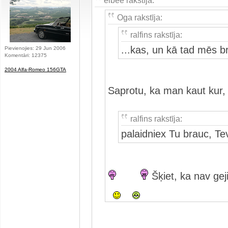
elbee rakstīja:
Oga rakstīja:
ralfins rakstīja:
...kas, un kā tad mēs 
Pievienojies: 29 Jun 2006
Komentāri: 12375
2004 Alfa-Romeo 156GTA
Saprotu, ka man kaut kur, 
ralfins rakstīja:
palaidniex Tu brauc, Te
Šķiet, ka nav gej