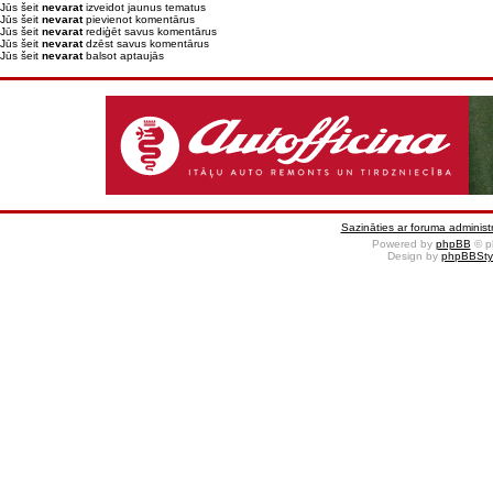
Jūs šeit
nevarat
izveidot jaunus tematus
Jūs šeit
nevarat
pievienot komentārus
Jūs šeit
nevarat
rediģēt savus komentārus
Jūs šeit
nevarat
dzēst savus komentārus
Jūs šeit
nevarat
balsot aptaujās
Sazināties ar foruma administr
Powered by
phpBB
© p
Design by
phpBBSty