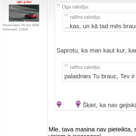
Oga rakstīja:
ralfins rakstīja:
...kas, un kā tad mēs bra
Pievienojies: 29 Jun 2006
Komentāri: 21646
Saprotu, ka man kaut kur, kau
ralfins rakstīja:
palaidniex Tu brauc, Tev i
Šķiet, ka nav gejis
Mle, tava masina nav pieteikta, 