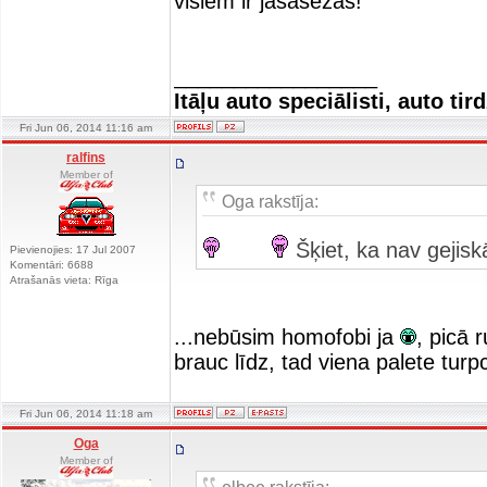
visiem ir jasasezas!
_________________
Itāļu auto speciālisti, auto tir
Fri Jun 06, 2014 11:16 am
ralfins
Member of
Oga rakstīja:
Šķiet, ka nav gejis
Pievienojies: 17 Jul 2007
Komentāri: 6688
Atrašanās vieta: Rīga
...nebūsim homofobi ja
, picā 
brauc līdz, tad viena palete turpc
Fri Jun 06, 2014 11:18 am
Oga
Member of