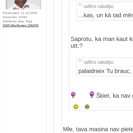
ralfins rakstīja:
Pievienojies: 12 Jul 2006
...kas, un kā tad m
Komentāri: 15462
Atrašanās vieta: Rīga
2005 Alfa-Romeo 156GTA
Saprotu, ka man kaut ku
utt.?
ralfins rakstīja:
palaidniex Tu brauc,
Šķiet, ka nav 
Mle, tava masina nav piete