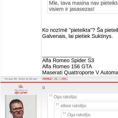
Mle, tava masina nav pieteikt
visiem ir jasasezas!
Ko nozīmē "pieteikta"? Ša pietei
Galvenais, lai pietiek Suktinys.
_________________
Alfa Romeo Spider S3
Alfa Romeo 156 GTA
Maserati Quattroporte V Automa
Fri Jun 06, 2014 11:20 am
j.k.
Member of
Oga rakstīja:
elbee rakstīja:
Oga rakstīja: