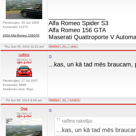
_________________
Alfa Romeo Spider S3
Pievienojies: 29 Jun 2006
Komentāri: 12375
Alfa Romeo 156 GTA
2004 Alfa-Romeo 156GTA
Maserati Quattroporte V Automa
Thu Jun 05, 2014 11:21 pm
ralfins
Member of
...kas, un kā tad mēs braucam, p
Pievienojies: 17 Jul 2007
Komentāri: 6688
Atrašanās vieta: Rīga
Fri Jun 06, 2014 8:43 am
Oga
Member of
ralfins rakstīja:
...kas, un kā tad mēs brauca