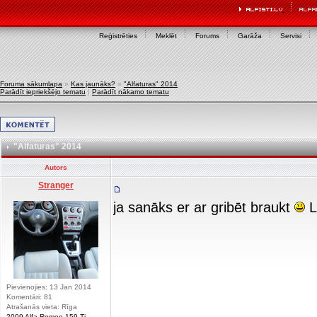
Reģistrēties
Meklēt
Forums
Garāža
Servisi
Foruma sākumlapa
»
Kas jaunāks?
»
"Alfaturas" 2014
Parādīt iepriekšējo tematu
|
Parādīt nākamo tematu
"Alfaturas" 2014
Autors
Stranger
ja sanāks er ar gribēt braukt
L
Pievienojies: 13 Jan 2014
Komentāri: 81
Atrašanās vieta: Rīga
2009 Alfa-Romeo 159 Ti