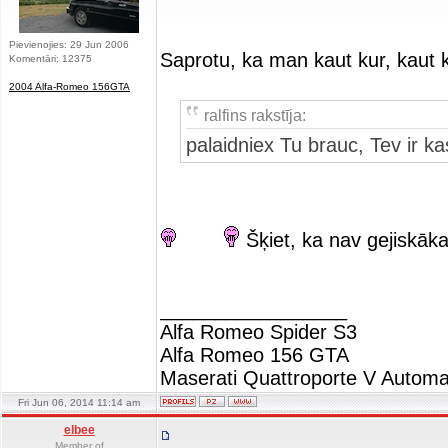
Pievienojies: 29 Jun 2006
Saprotu, ka man kaut kur, kaut k
Komentāri: 12375
2004 Alfa-Romeo 156GTA
ralfins rakstīja:
palaidniex Tu brauc, Tev ir k
Šķiet, ka nav gejiskāk
_________________
Alfa Romeo Spider S3
Alfa Romeo 156 GTA
Maserati Quattroporte V Automa
Fri Jun 06, 2014 11:14 am
elbee
Member of