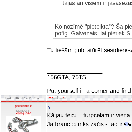
tajas ari visiem ir jasaseza
Ko nozīmē "pieteikta"? Ša pie
pofig. Galvenais, lai pietiek S
Tu tiešām gribi stūrēt sestdien/
_________________
156GTA, 75TS
Put yourself in a corner and find
Fri Jun 06, 2014 11:22 am
palaidniex
Member of
Kā jau teicu - turpceļam ir viena
Ja brauc cumks začis - tad ir