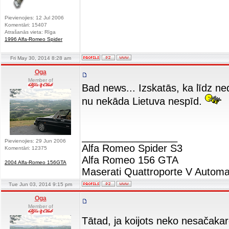
Pievienojies: 12 Jul 2006
Komentāri: 15407
Atrašanās vieta: Rīga
1996 Alfa-Romeo Spider
Fri May 30, 2014 8:28 am
Oga
Member of
Bad news... Izskatās, ka līdz ne
nu nekāda Lietuva nespīd.
_________________
Pievienojies: 29 Jun 2006
Alfa Romeo Spider S3
Komentāri: 12375
Alfa Romeo 156 GTA
2004 Alfa-Romeo 156GTA
Maserati Quattroporte V Automa
Tue Jun 03, 2014 9:15 pm
Oga
Member of
Tātad, ja koijots neko nesačaka