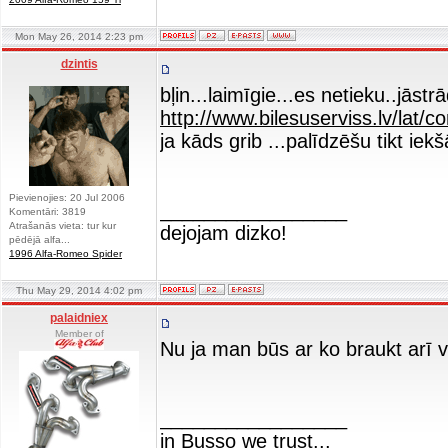
Mon May 26, 2014 2:23 pm
dzintis
bļin...laimīgie...es netieku..jāstrā
http://www.bilesuserviss.lv/lat/
ja kāds grib ...palīdzēšu tikt iekš
Pievienojies: 20 Jul 2006
_________________
Komentāri: 3819
Atrašanās vieta: tur kur
dejojam dizko!
pēdējā alfa...
1996 Alfa-Romeo Spider
Thu May 29, 2014 4:02 pm
palaidniex
Member of
Nu ja man būs ar ko braukt arī
_________________
in Busso we trust...