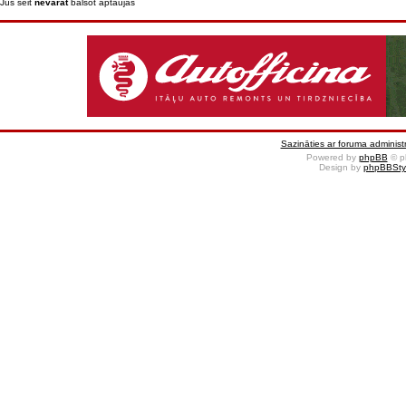
Jūs šeit
nevarat
balsot aptaujās
Sazināties ar foruma administr
Powered by
phpBB
© p
Design by
phpBBSty