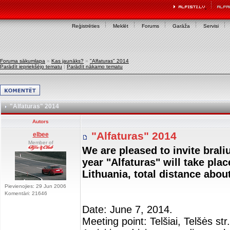
Reģistrēties
Meklēt
Forums
Garāža
Servisi
Foruma sākumlapa
»
Kas jaunāks?
»
"Alfaturas" 2014
Parādīt iepriekšējo tematu
|
Parādīt nākamo tematu
"Alfaturas" 2014
Autors
"Alfaturas" 2014
elbee
Member of
​We are pleased to invite brali
year "Alfaturas" will take pla
Lithuania, total distance abo
Pievienojies: 29 Jun 2006
Komentāri: 21646
Date: June 7, 2014.
Meeting point: Telšiai, Telšės st