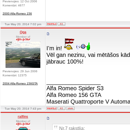
Pievienojies: 12 Oct 2006
Komentāri: 4677
2000 Alfa-Romeo 156
Tue May 20, 2014 7:02 pm
Oga
Member of
I'm in!
Vēl gan nezinu, vai mētāšos kā
jābrauc 100%!
Pievienojies: 29 Jun 2006
Komentāri: 12375
_________________
2004 Alfa-Romeo 156GTA
Alfa Romeo Spider S3
Alfa Romeo 156 GTA
Maserati Quattroporte V Automa
Tue May 20, 2014 7:43 pm
ralfins
Member of
Nr.7 rakstīja: