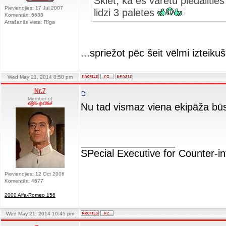
Skiet, ka es varetu piedaliti
Pievienojies: 17 Jul 2007
lidzi 3 paletes
Komentāri: 6688
Atrašanās vieta: Rīga
...spriežot pēc šeit vēlmi izteiku
Wed May 21, 2014 8:58 pm
Nr.7
Member of
Nu tad vismaz viena ekipāža b
_________________
SPecial Executive for Counter-in
Pievienojies: 12 Oct 2006
Komentāri: 4677
2000 Alfa-Romeo 156
Wed May 21, 2014 10:45 pm