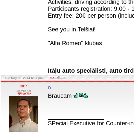
Activities: driving according to 
Participants registration: 9.00 - 
Entry fee: 20€ per person (incl
See you in Telšiai!
"Alfa Romeo" klubas
_________________
Itāļu auto speciālisti, auto tir
Tue May 20, 2014 6:37 pm
Nr.7
Member of
Braucam
_________________
SPecial Executive for Counter-in