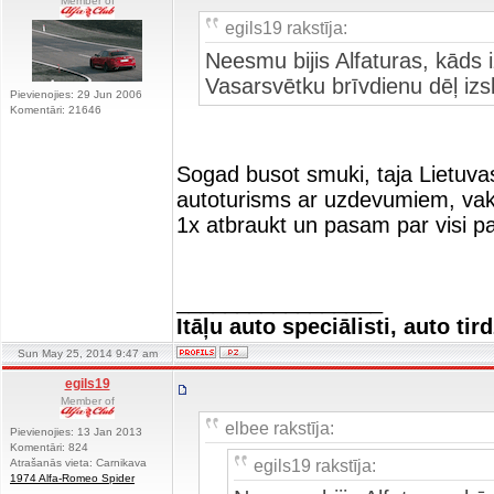
Member of
egils19 rakstīja:
Neesmu bijis Alfaturas, kāds i
Vasarsvētku brīvdienu dēļ izs
Pievienojies: 29 Jun 2006
Komentāri: 21646
Sogad busot smuki, taja Lietuvas
autoturisms ar uzdevumiem, vak
1x atbraukt un pasam par visi par
_________________
Itāļu auto speciālisti, auto tir
Sun May 25, 2014 9:47 am
egils19
Member of
elbee rakstīja:
Pievienojies: 13 Jan 2013
Komentāri: 824
egils19 rakstīja:
Atrašanās vieta: Carnikava
1974 Alfa-Romeo Spider