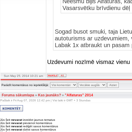
Neesmu bijis Alfaturas, kād
Vasarsvētku brīvdienu dēļ 
Sogad busot smuki, taja Lietu
autoturisms ar uzdevumiem, 
Labak 1x atbraukt un pasam pa
Uzdevumi nozīmē vismaz vienu pa
Sun May 25, 2014 10:21 am
Parādīt komentārus no iepriekšējā:
Foruma sākumlapa
»
Kas jaunāks?
»
"Alfaturas" 2014
Pašlaik ir Fri Aug 07, 2026 12:42 pm | Visi laiki ir GMT + 3 Stundas
Jūs šeit
nevarat
izveidot jaunus tematus
Jūs šeit
nevarat
pievienot komentārus
Jūs šeit
nevarat
rediģēt savus komentārus
Jūs šeit
nevarat
dzēst savus komentārus