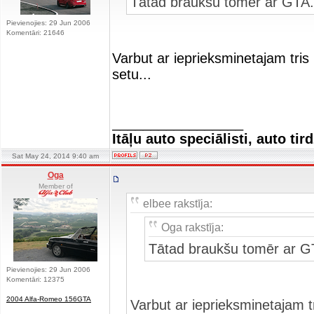
Tātad braukšu tomēr ar GTA.
Pievienojies: 29 Jun 2006
Komentāri: 21646
Varbut ar ieprieksminetajam tris
setu...
_________________
Itāļu auto speciālisti, auto tir
Sat May 24, 2014 9:40 am
Oga
Member of
elbee rakstīja:
Oga rakstīja:
Tātad braukšu tomēr ar G
Pievienojies: 29 Jun 2006
Komentāri: 12375
2004 Alfa-Romeo 156GTA
Varbut ar ieprieksminetajam t