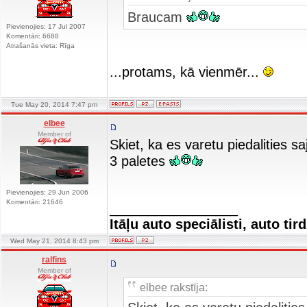
Braucam
Pievienojies: 17 Jul 2007
Komentāri: 6688
Atrašanās vieta: Rīga
...protams, kā vienmēr...
Tue May 20, 2014 7:47 pm
elbee
Member of
Skiet, ka es varetu piedalities s
3 paletes
Pievienojies: 29 Jun 2006
Komentāri: 21646
_________________
Itāļu auto speciālisti, auto tir
Wed May 21, 2014 8:43 pm
ralfins
Member of
elbee rakstīja: