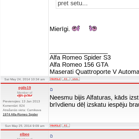
pret setu...
Mierīgi.
_________________
Alfa Romeo Spider S3
Alfa Romeo 156 GTA
Maserati Quattroporte V Automa
Sat May 24, 2014 10:34 am
egils19
Member of
Neesmu bijis Alfaturas, kāds izs
Pievienojies: 13 Jan 2013
brīvdienu dēļ izskatu iespēju bra
Komentāri: 824
Atrašanās vieta: Carnikava
1974 Alfa-Romeo Spider
Sun May 25, 2014 9:09 am
elbee