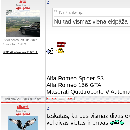
Oga
Member of
Nr.7 rakstīja:
Nu tad vismaz viena ekipāža
Pievienojies: 29 Jun 2006
Komentāri: 12375
2004 Alfa-Romeo 156GTA
_________________
Alfa Romeo Spider S3
Alfa Romeo 156 GTA
Maserati Quattroporte V Automa
Thu May 22, 2014 8:36 am
dlhawk
Member of
Izskatās, ka būs vismaz divas e
vēl divas vietas ir brīvas