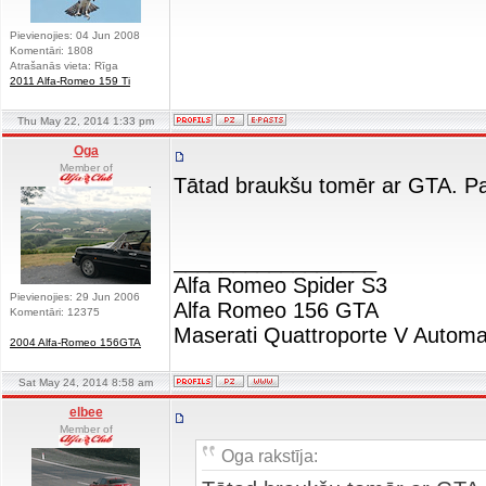
Pievienojies: 04 Jun 2008
Komentāri: 1808
Atrašanās vieta: Rīga
2011 Alfa-Romeo 159 Ti
Thu May 22, 2014 1:33 pm
Oga
Member of
Tātad braukšu tomēr ar GTA. P
_________________
Alfa Romeo Spider S3
Pievienojies: 29 Jun 2006
Alfa Romeo 156 GTA
Komentāri: 12375
Maserati Quattroporte V Automa
2004 Alfa-Romeo 156GTA
Sat May 24, 2014 8:58 am
elbee
Member of
Oga rakstīja: