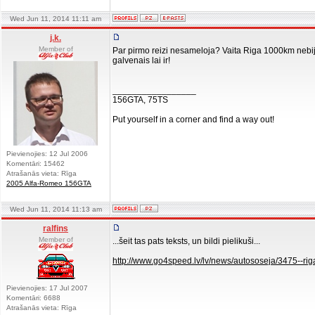
Wed Jun 11, 2014 11:11 am
j.k.
Member of
Par pirmo reizi nesameloja? Vaita Riga 1000km nebija
galvenais lai ir!
_________________
156GTA, 75TS
Put yourself in a corner and find a way out!
Pievienojies: 12 Jul 2006
Komentāri: 15462
Atrašanās vieta: Rīga
2005 Alfa-Romeo 156GTA
Wed Jun 11, 2014 11:13 am
ralfins
Member of
...šeit tas pats teksts, un bildi pielikuši...
http://www.go4speed.lv/lv/news/autososeja/3475--rig
Pievienojies: 17 Jul 2007
Komentāri: 6688
Atrašanās vieta: Rīga