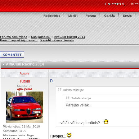
Reģistrēties
Meklēt
Forums
Garāža
Servisi
Foruma sākumlapa
»
Kas jaunāks?
»
AlfaClub Racing 2014
Parādīt iepriekšējo tematu
|
Parādīt nākamo tematu
AlfaClub Racing 2014
Autors
Tutolli
Member of
ralfins rakstīja:
Tutolli rakstīja:
Pārējās vēlāk...
...vēlāk vēl nav pienācis?...
Pievienojies: 21 Mar 2010
Komentāri: 1109
Atrašanās vieta: Rīga
Tuvojas...