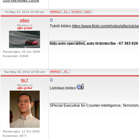
2004 Alfa-Romeo 156SW
Fri May 23, 2014 10:38 pm
elbee
Member of
Tutolli bildes
https://www.flickr.com/photos/alfaclub
_________________
Itāļu auto speciālisti, auto tirdzniecība - 67 383 626
Pievienojies: 29 Jun 2006
Komentāri: 21646
Sat May 24, 2014 10:00 am
Nr.7
Member of
Lieliskas bildes
_________________
SPecial Executive for Counter-intelligence, Terroris
Pievienojies: 12 Oct 2006
Komentāri: 4677