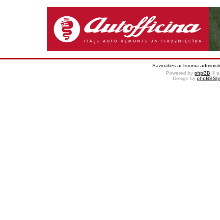
Sazināties ar foruma administr
Powered by
phpBB
© p
Design by
phpBBSty