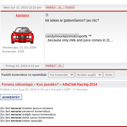
Wed Jun 11, 2014 12:22 pm
kaspars
kā sokas ar gatavošanos? jau rūc?
_________________
candymountainmotorsports ™
...because only milk and juice comes in 2L...
Pievienojies: 21 Oct 2006
Komentāri: 2200
Fri Aug 15, 2014 4:12 pm
Parādīt komentārus no iepriekšējā:
Foruma sākumlapa
»
Kas jaunāks?
»
AlfaClub Racing 2014
Pašlaik ir Sun Aug 09, 2026 4:20 am | Visi laiki ir GMT + 3 Stundas
Jūs šeit
nevarat
izveidot jaunus tematus
Jūs šeit
nevarat
pievienot komentārus
Jūs šeit
nevarat
rediģēt savus komentārus
Jūs šeit
nevarat
dzēst savus komentārus
Jūs šeit
nevarat
balsot aptaujās