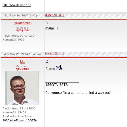
2000 Alfa-Romeo 156
Sat May 24, 2014 3:40 pm
Quattordici
Member of
malaci!!!
Pievienojies: 10 Apr 2007
Komentāri: 4652
Mon May 26, 2014 10:48 am
j.k.
Member of
Bildes
_________________
156GTA, 75TS
Put yourself in a corner and find a way out!
Pievienojies: 12 Jul 2006
Komentāri: 15462
Atrašanās vieta: Rīga
2005 Alfa-Romeo 156GTA