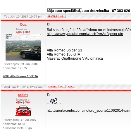
_________________
Itāļu auto speciālisti, auto tirdzniecība - 67 383 626
Tue Jun 10, 2014 10:54 pm
Oga
Member of
Šai sakarā atgādināšu arī vienu no visiedvesmojošāk
https://www.youtube.com/watch?v=AdBpeqo-uto
_________________
Alfa Romeo Spider S3
Alfa Romeo 156 GTA
Maserati Quattroporte V Automatica
Pievienojies: 29 Jun 2006
Komentāri: 12375
2004 Alfa-Romeo 156GTA
Wed Jun 11, 2014 12:07 am
ralfins
Member of
...
...
http://sportacentrs.com/motoru_sports/11062014-pir
Pievienojies: 17 Jul 2007
Komentāri: 6688
Atrašanās vieta: Rīga