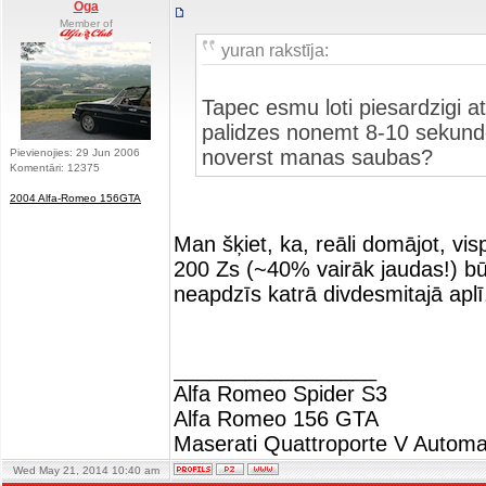
Oga
Member of
yuran rakstīja:
Tapec esmu loti piesardzigi at
palidzes nonemt 8-10 sekundes
noverst manas saubas?
Pievienojies: 29 Jun 2006
Komentāri: 12375
2004 Alfa-Romeo 156GTA
Man šķiet, ka, reāli domājot, vi
200 Zs (~40% vairāk jaudas!) bū
neapdzīs katrā divdesmitajā aplī.
_________________
Alfa Romeo Spider S3
Alfa Romeo 156 GTA
Maserati Quattroporte V Automa
Wed May 21, 2014 10:40 am