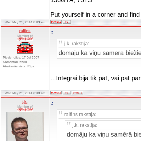
156GTA, 75TS
Put yourself in a corner and find
Wed May 21, 2014 8:03 am
ralfins
Member of
j.k. rakstīja:
domāju ka viņu samērā biežie
Pievienojies: 17 Jul 2007
Komentāri: 6688
Atrašanās vieta: Rīga
...Integrai bija tik pat, vai pat
Wed May 21, 2014 8:39 am
j.k.
Member of
ralfins rakstīja:
j.k. rakstīja:
domāju ka viņu samērā bie