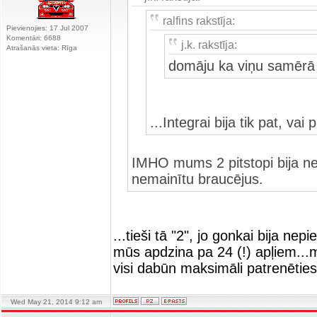
ralfins rakstīja:
Pievienojies: 17 Jul 2007
Komentāri: 6688
j.k. rakstīja:
Atrašanās vieta: Rīga
domāju ka viņu samērā 
...Integrai bija tik pat, v
IMHO mums 2 pitstopi bija nev
nemainītu braucējus.
...tieši tā "2", jo gonkai bija n
mūs apdzina pa 24 (!) apļiem...mu
visi dabūn maksimāli patrenēties
Wed May 21, 2014 9:12 am