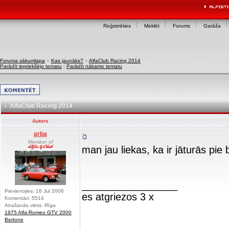
Reģistrēties
Meklēt
Forums
Garāža
Foruma sākumlapa
»
Kas jaunāks?
»
AlfaClub Racing 2014
Parādīt iepriekšējo tematu
|
Parādīt nākamo tematu
AlfaClub Racing 2014
Autors
arba
Member of
man jau liekas, ka ir jāturās pie
_________________
Pievienojies: 16 Jul 2006
es atgriezos 3 x
Komentāri: 5514
Atrašanās vieta: Rīga
1975 Alfa-Romeo GTV 2000
Bertone