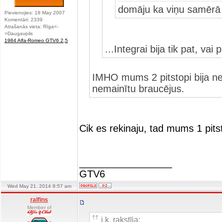
domāju ka viņu samērā 
Pievienojies: 18 May 2007
Komentāri: 2339
Atrašanās vieta: Rīga<-
>Daugavpils
1984 Alfa-Romeo GTV6 2,5
...Integrai bija tik pat, v
IMHO mums 2 pitstopi bija nev
nemainītu braucējus.
Cik es rekinaju, tad mums 1 pitsto
_________________
GTV6
Wed May 21, 2014 8:57 am
ralfins
Member of
j.k. rakstīja: