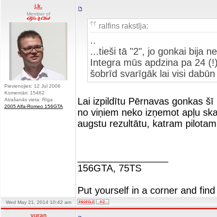
j.k.
Member of
ralfins rakstīja:
..
...tieši tā "2", jo gonkai bij
Integra mūs apdzina pa 24 (!) 
šobrīd svarīgāk lai visi dabū
Pievienojies: 12 Jul 2006
Komentāri: 15462
Lai izpildītu Pērnavas gonkas šī 
Atrašanās vieta: Rīga
2005 Alfa-Romeo 156GTA
no viņiem neko izņemot apļu ska
augstu rezultātu, katram pilotam
_________________
156GTA, 75TS
Put yourself in a corner and find
Wed May 21, 2014 10:42 am
yuran