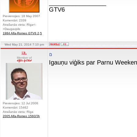
_________________
GTV6
Pievienojies: 18 May 2007
Komentāri: 2339
Atrašanās vieta: Rīga<-
>Daugavpils
1984 Alfa-Romeo GTV6 2,5
Wed May 21, 2014 7:10 pm
j.k.
Member of
Igauņu viģiks par Parnu Weeken
Pievienojies: 12 Jul 2006
Komentāri: 15462
Atrašanās vieta: Rīga
2005 Alfa-Romeo 156GTA