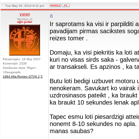
Tue May 20, 2014 8:11 pm
yuran
Member of
Ir saprotams ka visi ir parpildit
pavadijam pirmas sacikstes sogad
reizes tomer .
Domaju, ka visi piekritis ka loti a
kuri no visas sirds saka - galven
Pievienojies: 18 May 2007
Komentāri: 2339
ar transakseli. Es apzinos , ka ta
Atrašanās vieta: Rīga<-
>Daugavpils
1984 Alfa-Romeo GTV6 2,5
Butu loti bedigi uzbuvet motoru 
nenokeram. Savukart ko vairak 
uzdrosinasos pateikt , ka braukt
ka braukt 10 sekundes lenak apli
Tapec esmu loti piesardzigi attei
nonemt 8-10 sekundes no apla. Ka
manas saubas?