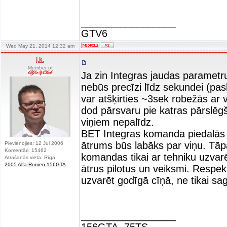
_________________
GTV6
Wed May 21, 2014 12:32 am
j.k.
Member of
Ja zin Integras jaudas parametru
nebūs precīzi līdz sekundei (pas
var atšķirties ~3sek robežās ar 
dod pārsvaru pie katras pārslēg
viņiem nepalīdz.
BET Integras komanda piedalās sac
ātrums būs labāks par viņu. Tā
Pievienojies: 12 Jul 2006
Komentāri: 15462
komandas tikai ar tehniku uzvarē
Atrašanās vieta: Rīga
2005 Alfa-Romeo 156GTA
ātrus pilotus un veiksmi. Respek
uzvarēt godīgā cīņā, ne tikai sag
_________________