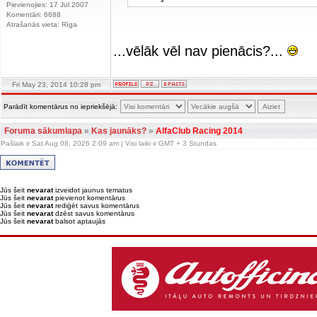
Pievienojies: 17 Jul 2007
Komentāri: 6688
Atrašanās vieta: Rīga
...vēlāk vēl nav pienācis?...
Fri May 23, 2014 10:28 pm
Parādīt komentārus no iepriekšējā:
Foruma sākumlapa
»
Kas jaunāks?
»
AlfaClub Racing 2014
Pašlaik ir Sat Aug 08, 2026 2:09 am | Visi laiki ir GMT + 3 Stundas
Jūs šeit
nevarat
izveidot jaunus tematus
Jūs šeit
nevarat
pievienot komentārus
Jūs šeit
nevarat
rediģēt savus komentārus
Jūs šeit
nevarat
dzēst savus komentārus
Jūs šeit
nevarat
balsot aptaujās