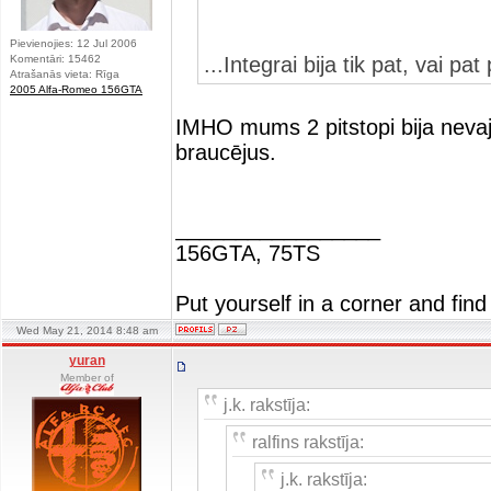
Pievienojies: 12 Jul 2006
Komentāri: 15462
...Integrai bija tik pat, vai 
Atrašanās vieta: Rīga
2005 Alfa-Romeo 156GTA
IMHO mums 2 pitstopi bija nevaja
braucējus.
_________________
156GTA, 75TS
Put yourself in a corner and find
Wed May 21, 2014 8:48 am
yuran
Member of
j.k. rakstīja:
ralfins rakstīja:
j.k. rakstīja: