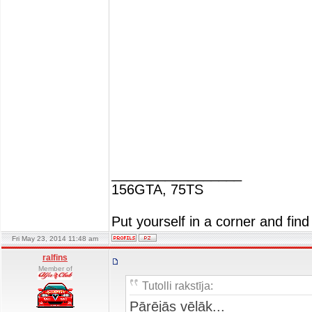
_________________
156GTA, 75TS
Put yourself in a corner and find
Fri May 23, 2014 11:48 am
ralfins
Member of
Tutolli rakstīja:
Pārējās vēlāk...