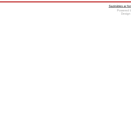
Sazināties ar fo
Powered 
Design