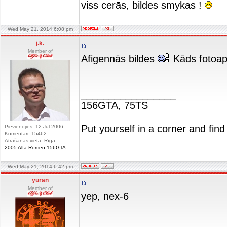
viss cerās, bildes smykas !
Wed May 21, 2014 6:08 pm
j.k.
Member of
Afigennās bildes
Kāds fotoap
_________________
156GTA, 75TS
Put yourself in a corner and find
Pievienojies: 12 Jul 2006
Komentāri: 15462
Atrašanās vieta: Rīga
2005 Alfa-Romeo 156GTA
Wed May 21, 2014 6:42 pm
yuran
Member of
yep, nex-6