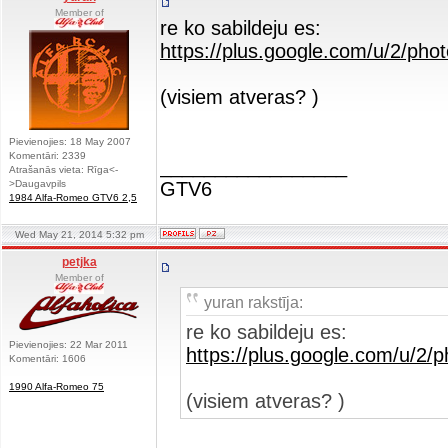
Member of
re ko sabildeju es:
https://plus.google.com/u/2/
(visiem atveras? )
Pievienojies: 18 May 2007
Komentāri: 2339
_________________
Atrašanās vieta: Rīga<-
>Daugavpils
GTV6
1984 Alfa-Romeo GTV6 2,5
Wed May 21, 2014 5:32 pm
petjka
Member of
yuran rakstīja:
re ko sabildeju es:
Pievienojies: 22 Mar 2011
https://plus.google.com/u/
Komentāri: 1606
1990 Alfa-Romeo 75
(visiem atveras? )