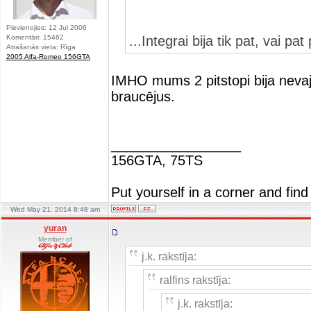
Pievienojies: 12 Jul 2006
Komentāri: 15462
...Integrai bija tik pat, vai 
Atrašanās vieta: Rīga
2005 Alfa-Romeo 156GTA
IMHO mums 2 pitstopi bija nevaja
braucējus.
_________________
156GTA, 75TS
Put yourself in a corner and find
Wed May 21, 2014 8:48 am
yuran
Member of
j.k. rakstīja:
ralfins rakstīja:
j.k. rakstīja: