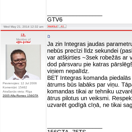
_________________
GTV6
Wed May 21, 2014 12:32 am
j.k.
Member of
Ja zin Integras jaudas parametru
nebūs precīzi līdz sekundei (pas
var atšķirties ~3sek robežās ar 
dod pārsvaru pie katras pārslēg
viņiem nepalīdz.
BET Integras komanda piedalās sac
ātrums būs labāks par viņu. Tā
Pievienojies: 12 Jul 2006
Komentāri: 15462
komandas tikai ar tehniku uzvarē
Atrašanās vieta: Rīga
2005 Alfa-Romeo 156GTA
ātrus pilotus un veiksmi. Respek
uzvarēt godīgā cīņā, ne tikai sag
_________________