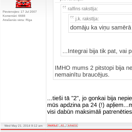
ralfins rakstīja:
Pievienojies: 17 Jul 2007
Komentāri: 6688
j.k. rakstīja:
Atrašanās vieta: Rīga
domāju ka viņu samērā 
...Integrai bija tik pat, v
IMHO mums 2 pitstopi bija nev
nemainītu braucējus.
...tieši tā "2", jo gonkai bija n
mūs apdzina pa 24 (!) apļiem...mu
visi dabūn maksimāli patrenēties
Wed May 21, 2014 9:12 am