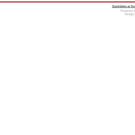
Sazināties ar fo
Powered 
Design