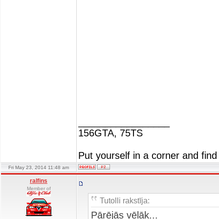
_________________
156GTA, 75TS
Put yourself in a corner and find
Fri May 23, 2014 11:48 am
ralfins
Member of
Tutolli rakstīja:
Pārējās vēlāk...