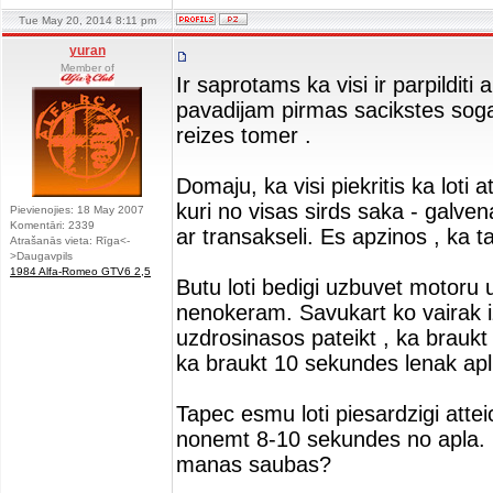
Tue May 20, 2014 8:11 pm
yuran
Member of
Ir saprotams ka visi ir parpildit
pavadijam pirmas sacikstes sogad
reizes tomer .
Domaju, ka visi piekritis ka loti a
kuri no visas sirds saka - galven
Pievienojies: 18 May 2007
Komentāri: 2339
ar transakseli. Es apzinos , ka ta
Atrašanās vieta: Rīga<-
>Daugavpils
1984 Alfa-Romeo GTV6 2,5
Butu loti bedigi uzbuvet motoru 
nenokeram. Savukart ko vairak 
uzdrosinasos pateikt , ka braukt
ka braukt 10 sekundes lenak apli
Tapec esmu loti piesardzigi attei
nonemt 8-10 sekundes no apla. Ka
manas saubas?