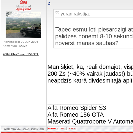
Oga
Member of
yuran rakstīja:
Tapec esmu loti piesardzigi at
palidzes nonemt 8-10 sekundes
noverst manas saubas?
Pievienojies: 29 Jun 2006
Komentāri: 12375
2004 Alfa-Romeo 156GTA
Man šķiet, ka, reāli domājot, vi
200 Zs (~40% vairāk jaudas!) bū
neapdzīs katrā divdesmitajā aplī.
_________________
Alfa Romeo Spider S3
Alfa Romeo 156 GTA
Maserati Quattroporte V Automa
Wed May 21, 2014 10:40 am