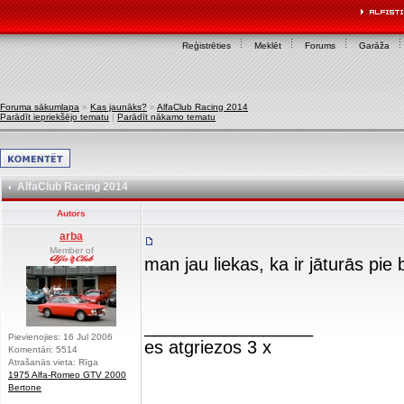
Reģistrēties
Meklēt
Forums
Garāža
Foruma sākumlapa
»
Kas jaunāks?
»
AlfaClub Racing 2014
Parādīt iepriekšējo tematu
|
Parādīt nākamo tematu
AlfaClub Racing 2014
Autors
arba
Member of
man jau liekas, ka ir jāturās pie
_________________
Pievienojies: 16 Jul 2006
es atgriezos 3 x
Komentāri: 5514
Atrašanās vieta: Rīga
1975 Alfa-Romeo GTV 2000
Bertone