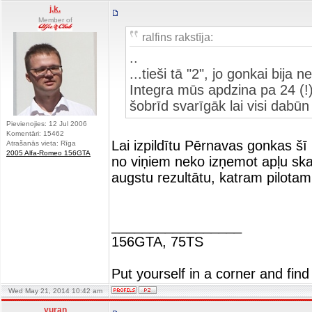
j.k.
Member of
ralfins rakstīja:
..
...tieši tā "2", jo gonkai bij
Integra mūs apdzina pa 24 (!) 
šobrīd svarīgāk lai visi dabū
Pievienojies: 12 Jul 2006
Komentāri: 15462
Lai izpildītu Pērnavas gonkas šī 
Atrašanās vieta: Rīga
2005 Alfa-Romeo 156GTA
no viņiem neko izņemot apļu ska
augstu rezultātu, katram pilotam
_________________
156GTA, 75TS
Put yourself in a corner and find
Wed May 21, 2014 10:42 am
yuran