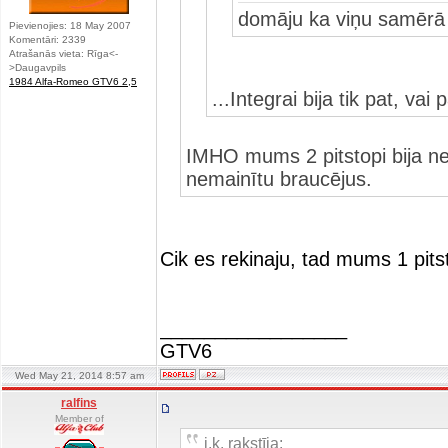
domāju ka viņu samērā 
Pievienojies: 18 May 2007
Komentāri: 2339
Atrašanās vieta: Rīga<-
>Daugavpils
1984 Alfa-Romeo GTV6 2,5
...Integrai bija tik pat, v
IMHO mums 2 pitstopi bija nev
nemainītu braucējus.
Cik es rekinaju, tad mums 1 pitsto
_________________
GTV6
Wed May 21, 2014 8:57 am
ralfins
Member of
j.k. rakstīja: