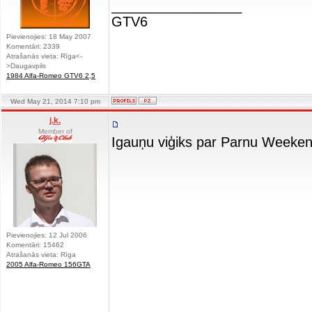
_________________
GTV6
Pievienojies: 18 May 2007
Komentāri: 2339
Atrašanās vieta: Rīga<-
>Daugavpils
1984 Alfa-Romeo GTV6 2,5
Wed May 21, 2014 7:10 pm
j.k.
Member of
Igauņu viģiks par Parnu Weeken
Pievienojies: 12 Jul 2006
Komentāri: 15462
Atrašanās vieta: Rīga
2005 Alfa-Romeo 156GTA