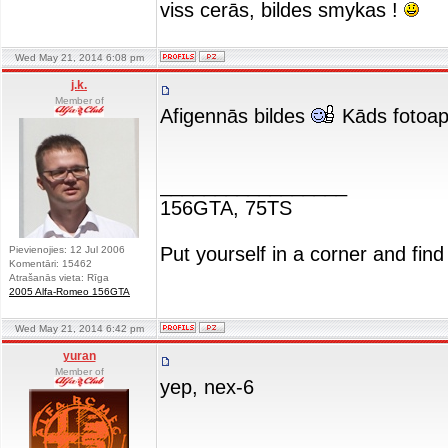
viss cerās, bildes smykas !
Wed May 21, 2014 6:08 pm
j.k.
Member of
Afigennās bildes
Kāds fotoap
_________________
156GTA, 75TS
Put yourself in a corner and find
Pievienojies: 12 Jul 2006
Komentāri: 15462
Atrašanās vieta: Rīga
2005 Alfa-Romeo 156GTA
Wed May 21, 2014 6:42 pm
yuran
Member of
yep, nex-6