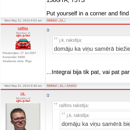
156GTA, 75TS
Put yourself in a corner and find
Wed May 21, 2014 8:03 am
ralfins
Member of
j.k. rakstīja:
domāju ka viņu samērā biežie
Pievienojies: 17 Jul 2007
Komentāri: 6688
Atrašanās vieta: Rīga
...Integrai bija tik pat, vai pat
Wed May 21, 2014 8:39 am
j.k.
Member of
ralfins rakstīja:
j.k. rakstīja:
domāju ka viņu samērā bie