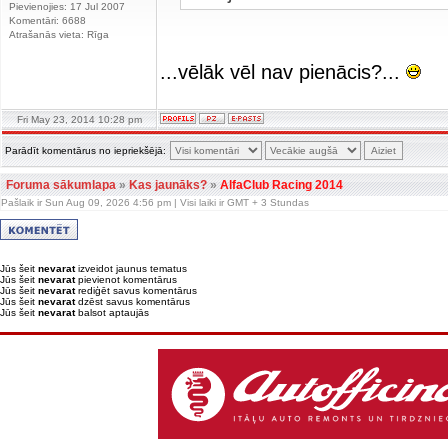
Pievienojies: 17 Jul 2007
Komentāri: 6688
Atrašanās vieta: Rīga
...vēlāk vēl nav pienācis?...
Fri May 23, 2014 10:28 pm
Parādīt komentārus no iepriekšējā:
Foruma sākumlapa
»
Kas jaunāks?
»
AlfaClub Racing 2014
Pašlaik ir Sun Aug 09, 2026 4:56 pm | Visi laiki ir GMT + 3 Stundas
Jūs šeit
nevarat
izveidot jaunus tematus
Jūs šeit
nevarat
pievienot komentārus
Jūs šeit
nevarat
rediģēt savus komentārus
Jūs šeit
nevarat
dzēst savus komentārus
Jūs šeit
nevarat
balsot aptaujās