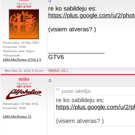
Member of
re ko sabildeju es:
https://plus.google.com/u/2/
(visiem atveras? )
Pievienojies: 18 May 2007
Komentāri: 2339
_________________
Atrašanās vieta: Rīga<-
>Daugavpils
GTV6
1984 Alfa-Romeo GTV6 2,5
Wed May 21, 2014 5:32 pm
petjka
Member of
yuran rakstīja:
re ko sabildeju es:
Pievienojies: 22 Mar 2011
https://plus.google.com/u/
Komentāri: 1606
1990 Alfa-Romeo 75
(visiem atveras? )