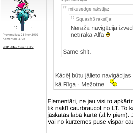
mikusedge rakstīja:
Squash3 rakstīja:
Neraža navigācija izveda
netīrākā Alfa
Pievienojies: 23 Nov 2006
Komentāri: 4735
2001 Alfa-Romeo GTV
Same shit.
Kādēļ būtu jālieto navigācija
kā Rīga - Mežotne
Elementāri, ne jau visi to apkārt
tik naktī caurbraucot no LT. To ka
jāskatās labā kartē (zl.lv piem).
Vai no kurzemes puse vispār c