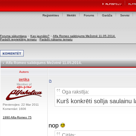
Reģistrēties
Meklēt
Forums
Garāža
Servisi
Foruma sākumlapa
»
Kas jaunāks?
»
Alfa Romeo salidojums Mežotnē 11.05.2014.
Parādīt iepriekšējo tematu
|
Parādīt nākamo tematu
Alfa Romeo salidojums Mežotnē 11.05.2014.
Autors
petjka
Member of
Oga rakstīja:
Kurš konkrēti solīja saulainu 
Pievienojies: 22 Mar 2011
Komentāri: 1606
1990 Alfa-Romeo 75
nop
Citāts: