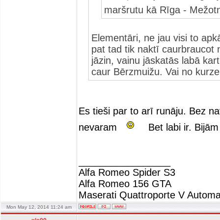
maršrutu kā Rīga - Mežo
Elementāri, ne jau visi to apk
pat tad tik naktī caurbraucot n
jāzin, vainu jāskatās labā kart
caur Bērzmuižu. Vai no kurz
Es tieši par to arī runāju. Bez 
nevaram
Bet labi ir. Bijām
_________________
Alfa Romeo Spider S3
Alfa Romeo 156 GTA
Maserati Quattroporte V Automa
Mon May 12, 2014 11:24 am