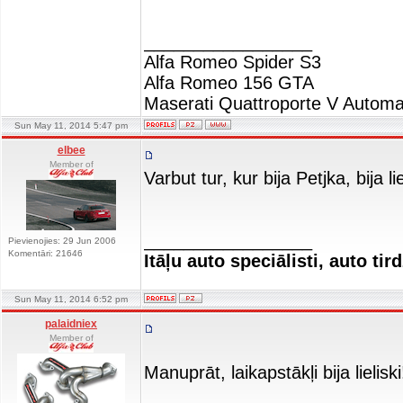
_________________
Alfa Romeo Spider S3
Alfa Romeo 156 GTA
Maserati Quattroporte V Automa
Sun May 11, 2014 5:47 pm
elbee
Member of
Varbut tur, kur bija Petjka, bija 
_________________
Pievienojies: 29 Jun 2006
Komentāri: 21646
Itāļu auto speciālisti, auto tir
Sun May 11, 2014 6:52 pm
palaidniex
Member of
Manuprāt, laikapstākļi bija lielisk