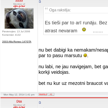
xls99
Member of
Oga rakstīja:
Es tieši par to arī runāju. B
atrast nevaram
.......
Pievienojies: 13 Jul 2006
Komentāri: 4132
2003 Alfa-Romeo 147GTA
nu bet dabigi ka nemakam/nesapr
par to pasu marsutu
.
nu labi, ne jau navigejam, bet ga
korkji veidojas.
bet nu kur uz mezotni braucot 
Mon May 12, 2014 1:41 pm
Oga
Member of