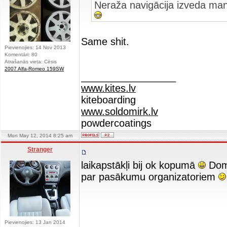
Neraža navigācija izveda mani 
Same shit.
Pievienojies: 14 Nov 2013
Komentāri: 80
Atrašanās vieta: Cēsis
2007 Alfa-Romeo 159SW
_________________
www.kites.lv
kiteboarding
www.soldomirk.lv
powdercoatings
Mon May 12, 2014 8:25 am
Stranger
laikapstākļi bij ok kopumā
Domā
par pasākumu organizatoriem
Pievienojies: 13 Jan 2014