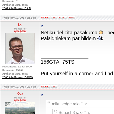
Komentāri: 81
Atrašanās vieta: Rīga
2009 Alfa-Romeo 159 Ti
Mon May 12, 2014 8:52 am
j.k.
Member of
Netiku dēļ cita pasākuma
, pēc
Palaidniekam par bildēm
_________________
156GTA, 75TS
Pievienojies: 12 Jul 2006
Komentāri: 15462
Put yourself in a corner and find
Atrašanās vieta: Rīga
2005 Alfa-Romeo 156GTA
Mon May 12, 2014 9:14 am
Oga
Member of
mikusedge rakstīja:
Squash3 rakstīja: