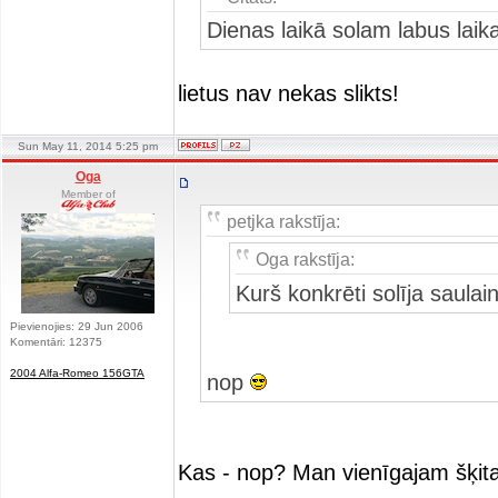
Dienas laikā solam labus laik
lietus nav nekas slikts!
Sun May 11, 2014 5:25 pm
Oga
Member of
petjka rakstīja:
Oga rakstīja:
Kurš konkrēti solīja saulai
Pievienojies: 29 Jun 2006
Komentāri: 12375
2004 Alfa-Romeo 156GTA
nop
Kas - nop? Man vienīgajam šķita