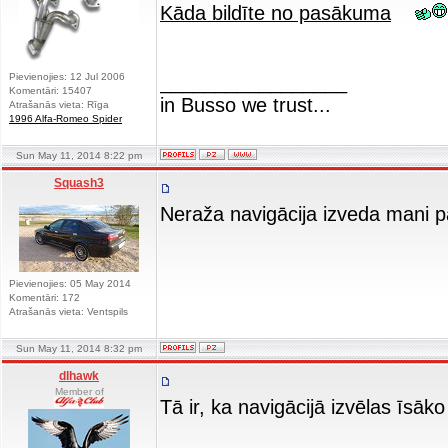
Kāda bildīte no pasākuma
Pievienojies: 12 Jul 2006
_________________
Komentāri: 15407
in Busso we trust...
Atrašanās vieta: Rīga
1996 Alfa-Romeo Spider
Sun May 11, 2014 8:22 pm
Squash3
Neraža navigācija izveda mani pa
Pievienojies: 05 May 2014
Komentāri: 172
Atrašanās vieta: Ventspils
Sun May 11, 2014 8:32 pm
dlhawk
Member of
Tā ir, ka navigācijā izvēlas īsāk