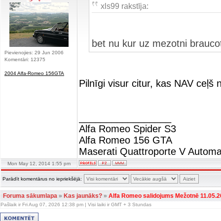
xls99 rakstīja:
bet nu kur uz mezotni brauco
Pievienojies: 29 Jun 2006
Komentāri: 12375
2004 Alfa-Romeo 156GTA
Pilnīgi visur citur, kas NAV ceļ
_________________
Alfa Romeo Spider S3
Alfa Romeo 156 GTA
Maserati Quattroporte V Automa
Mon May 12, 2014 1:55 pm
Parādīt komentārus no iepriekšējā:
Foruma sākumlapa
»
Kas jaunāks?
»
Alfa Romeo salidojums Mežotnē 11.05.2
Pašlaik ir Fri Aug 07, 2026 12:38 pm | Visi laiki ir GMT + 3 Stundas