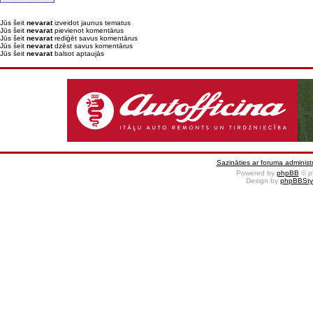
Jūs šeit
nevarat
izveidot jaunus tematus
Jūs šeit
nevarat
pievienot komentārus
Jūs šeit
nevarat
rediģēt savus komentārus
Jūs šeit
nevarat
dzēst savus komentārus
Jūs šeit
nevarat
balsot aptaujās
Sazināties ar foruma administr
Powered by
phpBB
© p
Design by
phpBBSty