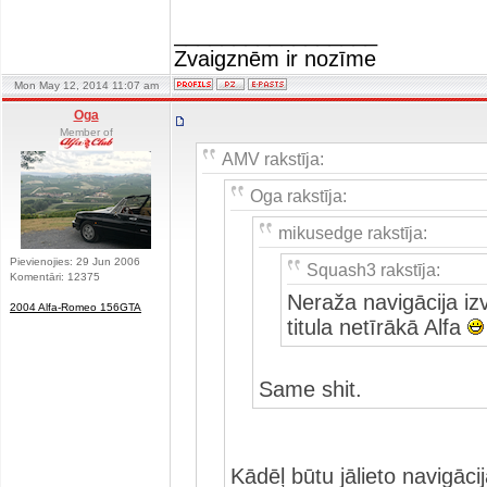
_________________
Zvaigznēm ir nozīme
Mon May 12, 2014 11:07 am
Oga
Member of
AMV rakstīja:
Oga rakstīja:
mikusedge rakstīja:
Pievienojies: 29 Jun 2006
Squash3 rakstīja:
Komentāri: 12375
Neraža navigācija iz
2004 Alfa-Romeo 156GTA
titula netīrākā Alfa
Same shit.
Kādēļ būtu jālieto navigāci