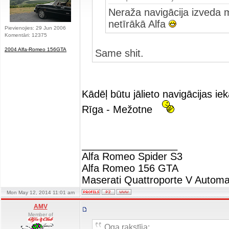
Neraža navigācija izveda m
netīrākā Alfa
Pievienojies: 29 Jun 2006
Komentāri: 12375
2004 Alfa-Romeo 156GTA
Same shit.
Kādēļ būtu jālieto navigācijas i
Rīga - Mežotne
_________________
Alfa Romeo Spider S3
Alfa Romeo 156 GTA
Maserati Quattroporte V Automa
Mon May 12, 2014 11:01 am
AMV
Member of
Oga rakstīja: