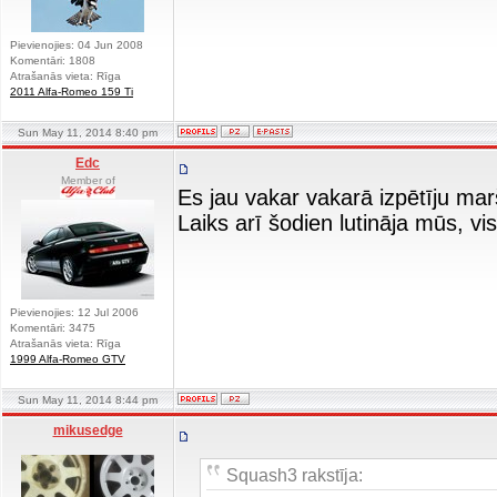
Pievienojies: 04 Jun 2008
Komentāri: 1808
Atrašanās vieta: Rīga
2011 Alfa-Romeo 159 Ti
Sun May 11, 2014 8:40 pm
Edc
Member of
Es jau vakar vakarā izpētīju marš
Laiks arī šodien lutināja mūs, 
Pievienojies: 12 Jul 2006
Komentāri: 3475
Atrašanās vieta: Rīga
1999 Alfa-Romeo GTV
Sun May 11, 2014 8:44 pm
mikusedge
Squash3 rakstīja: