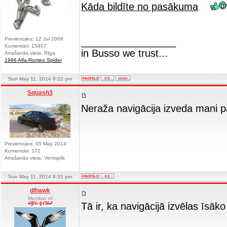
Kāda bildīte no pasākuma
Pievienojies: 12 Jul 2006
_________________
Komentāri: 15407
in Busso we trust...
Atrašanās vieta: Rīga
1996 Alfa-Romeo Spider
Sun May 11, 2014 8:22 pm
Squash3
Neraža navigācija izveda mani pa
Pievienojies: 05 May 2014
Komentāri: 172
Atrašanās vieta: Ventspils
Sun May 11, 2014 8:32 pm
dlhawk
Member of
Tā ir, ka navigācijā izvēlas īsāk