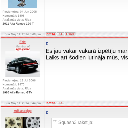
Pievienojies: 04 Jun 2008
Komentāri: 1808
Atrašanās vieta: Rīga
2011 Alfa-Romeo 159 Ti
Sun May 11, 2014 8:40 pm
Edc
Member of
Es jau vakar vakarā izpētīju marš
Laiks arī šodien lutināja mūs, 
Pievienojies: 12 Jul 2006
Komentāri: 3475
Atrašanās vieta: Rīga
1999 Alfa-Romeo GTV
Sun May 11, 2014 8:44 pm
mikusedge
Squash3 rakstīja: