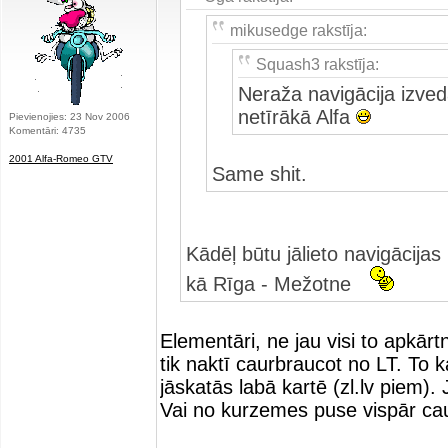
mikusedge rakstīja:
Squash3 rakstīja:
Neraža navigācija izveda
netīrākā Alfa
Pievienojies: 23 Nov 2006
Komentāri: 4735
2001 Alfa-Romeo GTV
Same shit.
Kādēļ būtu jālieto navigācija
kā Rīga - Mežotne
Elementāri, ne jau visi to apkārt
tik naktī caurbraucot no LT. To ka
jāskatās labā kartē (zl.lv piem).
Vai no kurzemes puse vispār c