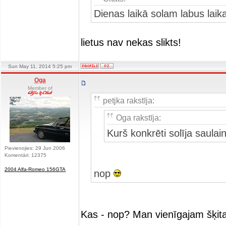
Dienas laikā solam labus laik
lietus nav nekas slikts!
Sun May 11, 2014 5:25 pm
Oga
Member of
petjka rakstīja:
Oga rakstīja:
Kurš konkrēti solīja saulai
Pievienojies: 29 Jun 2006
Komentāri: 12375
2004 Alfa-Romeo 156GTA
nop
Kas - nop? Man vienīgajam šķita