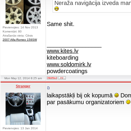
Neraža navigācija izveda mani 
Same shit.
Pievienojies: 14 Nov 2013
Komentāri: 80
Atrašanās vieta: Cēsis
2007 Alfa-Romeo 159SW
_________________
www.kites.lv
kiteboarding
www.soldomirk.lv
powdercoatings
Mon May 12, 2014 8:25 am
Stranger
laikapstākļi bij ok kopumā
Domā
par pasākumu organizatoriem
Pievienojies: 13 Jan 2014