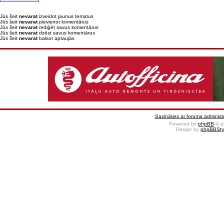
Jūs šeit
nevarat
izveidot jaunus tematus
Jūs šeit
nevarat
pievienot komentārus
Jūs šeit
nevarat
rediģēt savus komentārus
Jūs šeit
nevarat
dzēst savus komentārus
Jūs šeit
nevarat
balsot aptaujās
Sazināties ar foruma administr
Powered by
phpBB
© p
Design by
phpBBSty