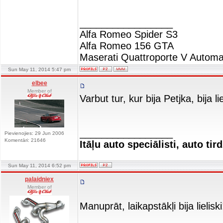
_________________
Alfa Romeo Spider S3
Alfa Romeo 156 GTA
Maserati Quattroporte V Automa
Sun May 11, 2014 5:47 pm
elbee
Member of
Varbut tur, kur bija Petjka, bija 
_________________
Pievienojies: 29 Jun 2006
Komentāri: 21646
Itāļu auto speciālisti, auto tir
Sun May 11, 2014 6:52 pm
palaidniex
Member of
Manuprāt, laikapstākļi bija lielisk