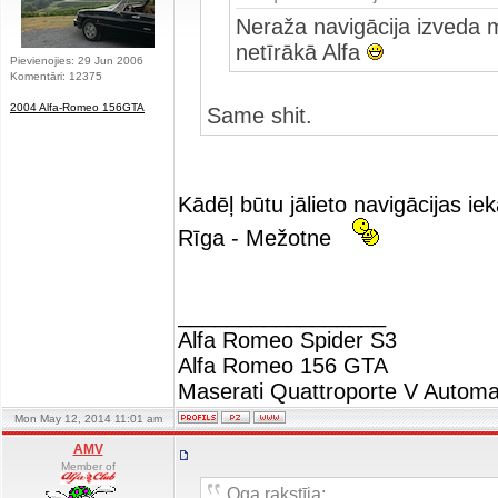
Neraža navigācija izveda m
netīrākā Alfa
Pievienojies: 29 Jun 2006
Komentāri: 12375
2004 Alfa-Romeo 156GTA
Same shit.
Kādēļ būtu jālieto navigācijas i
Rīga - Mežotne
_________________
Alfa Romeo Spider S3
Alfa Romeo 156 GTA
Maserati Quattroporte V Automa
Mon May 12, 2014 11:01 am
AMV
Member of
Oga rakstīja: