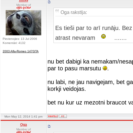
xls99
Member of
Oga rakstīja:
Es tieši par to arī runāju. B
atrast nevaram
.......
Pievienojies: 13 Jul 2006
Komentāri: 4132
2003 Alfa-Romeo 147GTA
nu bet dabigi ka nemakam/nesapr
par to pasu marsutu
.
nu labi, ne jau navigejam, bet ga
korkji veidojas.
bet nu kur uz mezotni braucot 
Mon May 12, 2014 1:41 pm
Oga
Member of