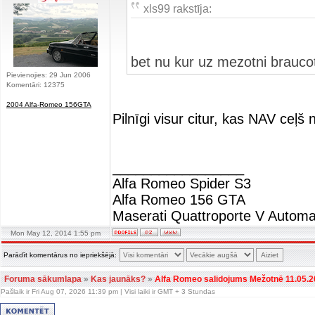
xls99 rakstīja:
bet nu kur uz mezotni brauco
Pievienojies: 29 Jun 2006
Komentāri: 12375
2004 Alfa-Romeo 156GTA
Pilnīgi visur citur, kas NAV ceļ
_________________
Alfa Romeo Spider S3
Alfa Romeo 156 GTA
Maserati Quattroporte V Automa
Mon May 12, 2014 1:55 pm
Parādīt komentārus no iepriekšējā:
Foruma sākumlapa
»
Kas jaunāks?
»
Alfa Romeo salidojums Mežotnē 11.05.2
Pašlaik ir Fri Aug 07, 2026 11:39 pm | Visi laiki ir GMT + 3 Stundas