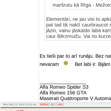
maršrutu kā Rīga - Mežo
Elementāri, ne jau visi to apk
pat tad tik naktī caurbraucot n
jāzin, vainu jāskatās labā kart
caur Bērzmuižu. Vai no kurz
Es tieši par to arī runāju. Bez 
nevaram
Bet labi ir. Bijām
_________________
Alfa Romeo Spider S3
Alfa Romeo 156 GTA
Maserati Quattroporte V Automa
Mon May 12, 2014 11:24 am