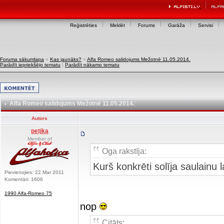
Reģistrēties
Meklēt
Forums
Garāža
Servisi
Foruma sākumlapa
»
Kas jaunāks?
»
Alfa Romeo salidojums Mežotnē 11.05.2014.
Parādīt iepriekšējo tematu
|
Parādīt nākamo tematu
Alfa Romeo salidojums Mežotnē 11.05.2014.
Autors
petjka
Member of
Oga rakstīja:
Kurš konkrēti solīja saulainu 
Pievienojies: 22 Mar 2011
Komentāri: 1606
1990 Alfa-Romeo 75
nop
Citāts: