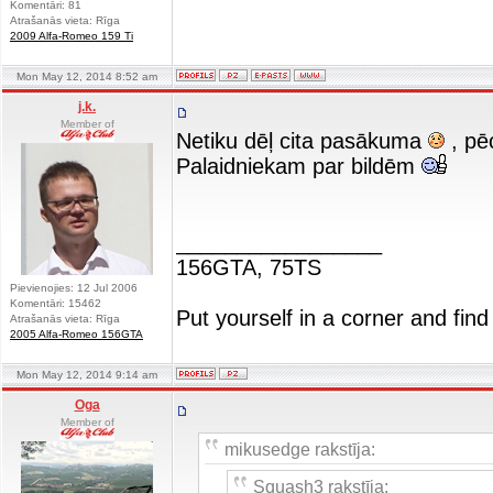
Komentāri: 81
Atrašanās vieta: Rīga
2009 Alfa-Romeo 159 Ti
Mon May 12, 2014 8:52 am
j.k.
Member of
Netiku dēļ cita pasākuma
, pēc
Palaidniekam par bildēm
_________________
156GTA, 75TS
Pievienojies: 12 Jul 2006
Komentāri: 15462
Put yourself in a corner and find
Atrašanās vieta: Rīga
2005 Alfa-Romeo 156GTA
Mon May 12, 2014 9:14 am
Oga
Member of
mikusedge rakstīja:
Squash3 rakstīja: