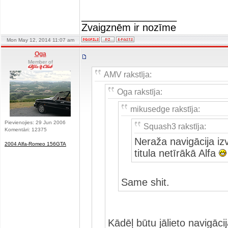
_________________
Zvaigznēm ir nozīme
Mon May 12, 2014 11:07 am
Oga
Member of
AMV rakstīja:
Oga rakstīja:
mikusedge rakstīja:
Pievienojies: 29 Jun 2006
Squash3 rakstīja:
Komentāri: 12375
Neraža navigācija iz
2004 Alfa-Romeo 156GTA
titula netīrākā Alfa
Same shit.
Kādēļ būtu jālieto navigāci