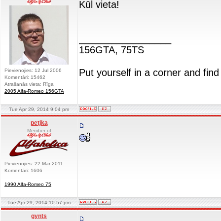
Kūl vieta!
_________________
156GTA, 75TS
Put yourself in a corner and find
Pievienojies: 12 Jul 2006
Komentāri: 15462
Atrašanās vieta: Rīga
2005 Alfa-Romeo 156GTA
Tue Apr 29, 2014 9:04 pm
petjka
Member of
Pievienojies: 22 Mar 2011
Komentāri: 1606
1990 Alfa-Romeo 75
Tue Apr 29, 2014 10:57 pm
gynts