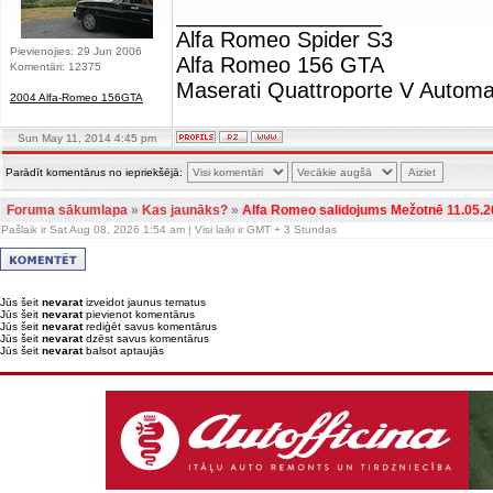
_________________
Alfa Romeo Spider S3
Pievienojies: 29 Jun 2006
Alfa Romeo 156 GTA
Komentāri: 12375
Maserati Quattroporte V Automa
2004 Alfa-Romeo 156GTA
Sun May 11, 2014 4:45 pm
Parādīt komentārus no iepriekšējā:
Foruma sākumlapa
»
Kas jaunāks?
»
Alfa Romeo salidojums Mežotnē 11.05.2
Pašlaik ir Sat Aug 08, 2026 1:54 am | Visi laiki ir GMT + 3 Stundas
Jūs šeit
nevarat
izveidot jaunus tematus
Jūs šeit
nevarat
pievienot komentārus
Jūs šeit
nevarat
rediģēt savus komentārus
Jūs šeit
nevarat
dzēst savus komentārus
Jūs šeit
nevarat
balsot aptaujās