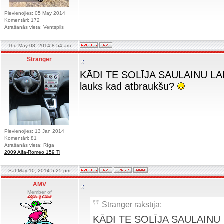
Pievienojies: 05 May 2014
Komentāri: 172
Atrašanās vieta: Ventspils
Thu May 08, 2014 8:54 am
Stranger
KĀDI TE SOLĪJA SAULAINU L
lauks kad atbraukšu?
Pievienojies: 13 Jan 2014
Komentāri: 81
Atrašanās vieta: Rīga
2009 Alfa-Romeo 159 Ti
Sat May 10, 2014 5:25 pm
AMV
Member of
Stranger rakstīja:
KĀDI TE SOLĪJA SAULAINU