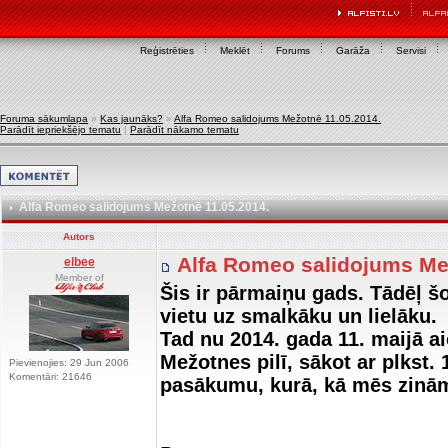
Reģistrēties
Meklēt
Forums
Garāža
Servisi
Foruma sākumlapa
»
Kas jaunāks?
»
Alfa Romeo salidojums Mežotnē 11.05.2014.
Parādīt iepriekšējo tematu
|
Parādīt nākamo tematu
Alfa Romeo salidojums Mežotnē 11.05.2014.
Autors
Alfa Romeo salidojums Me
elbee
Member of
Šis ir pārmaiņu gads. Tādēļ 
vietu uz smalkāku un lielāku.
Tad nu 2014. gada 11. maijā a
Mežotnes pilī, sākot ar plkst.
Pievienojies: 29 Jun 2006
Komentāri: 21646
pasākumu, kurā, kā mēs zinām