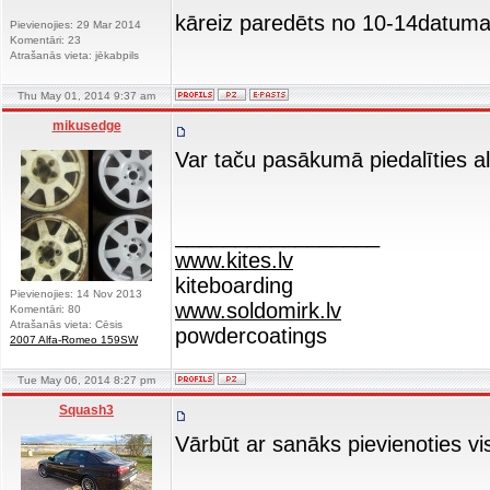
kāreiz paredēts no 10-14datuma
Pievienojies: 29 Mar 2014
Komentāri: 23
Atrašanās vieta: jēkabpils
Thu May 01, 2014 9:37 am
mikusedge
Var taču pasākumā piedalīties al
_________________
www.kites.lv
kiteboarding
Pievienojies: 14 Nov 2013
www.soldomirk.lv
Komentāri: 80
Atrašanās vieta: Cēsis
powdercoatings
2007 Alfa-Romeo 159SW
Tue May 06, 2014 8:27 pm
Squash3
Vārbūt ar sanāks pievienoties vi