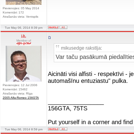
Pievienojies: 05 May 2014
Komentāri: 172
Atrašanās vieta: Ventspils
Tue May 06, 2014 8:39 pm
j.k.
Member of
mikusedge rakstīja:
Var taču pasākumā piedalīties
Aicināti visi alfisti - respektīvi 
automašīnu entuziastu" pulka.
Pievienojies: 12 Jul 2006
Komentāri: 15462
Atrašanās vieta: Rīga
2005 Alfa-Romeo 156GTA
_________________
156GTA, 75TS
Put yourself in a corner and find
Tue May 06, 2014 8:59 pm