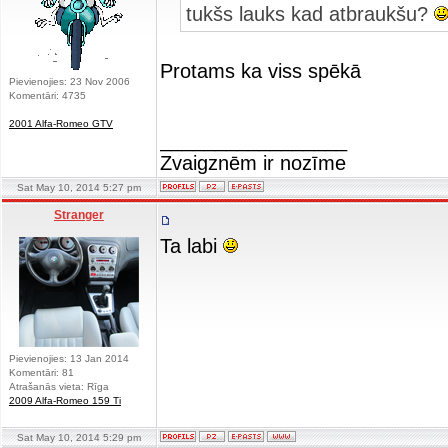
tukšs lauks kad atbraukšu?
Protams ka viss spēkā
Pievienojies: 23 Nov 2006
Komentāri: 4735
2001 Alfa-Romeo GTV
_________________
Zvaigznēm ir nozīme
Sat May 10, 2014 5:27 pm
Stranger
Ta labi
Pievienojies: 13 Jan 2014
Komentāri: 81
Atrašanās vieta: Rīga
2009 Alfa-Romeo 159 Ti
Sat May 10, 2014 5:29 pm