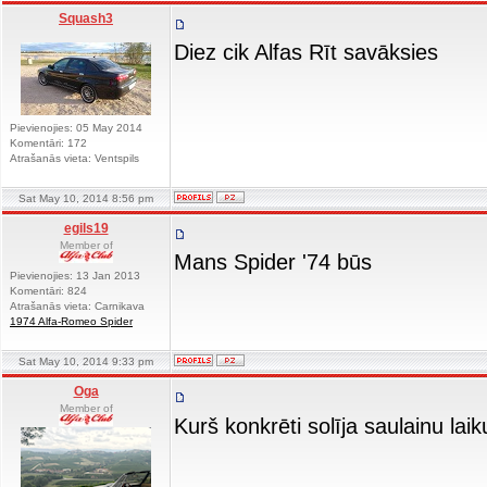
Squash3
Diez cik Alfas Rīt savāksies
Pievienojies: 05 May 2014
Komentāri: 172
Atrašanās vieta: Ventspils
Sat May 10, 2014 8:56 pm
egils19
Member of
Mans Spider '74 būs
Pievienojies: 13 Jan 2013
Komentāri: 824
Atrašanās vieta: Carnikava
1974 Alfa-Romeo Spider
Sat May 10, 2014 9:33 pm
Oga
Member of
Kurš konkrēti solīja saulainu lai