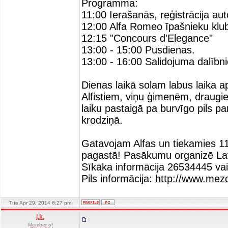
Programma:
11:00 Ierašanās, reģistrācija aut
12:00 Alfa Romeo īpašnieku klub
12:15 "Concours d'Elegance"
13:00 - 15:00 Pusdienas.
13:00 - 16:00 Salidojuma dalībn
Dienas laikā solam labus laika a
Alfistiem, viņu ģimenēm, draugie
laiku pastaigā pa burvīgo pils pa
krodziņā.
Gatavojam Alfas un tiekamies 11
pagastā! Pasākumu organizē Lat
Sīkāka informācija 26534445 va
Pils informācija:
http://www.mezot
Tue Apr 29, 2014 6:27 pm
j.k.
Member of