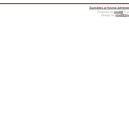
Sazināties ar foruma administr
Powered by
phpBB
© p
Design by
phpBBSty