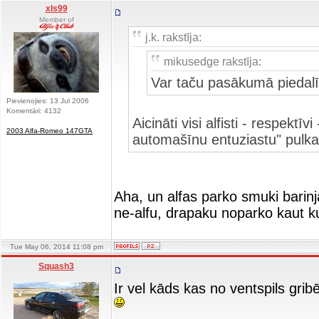
xls99
Member of
j.k. rakstīja:
mikusedge rakstīja:
Var taču pasākumā piedalīti
Pievienojies: 13 Jul 2006
Komentāri: 4132
Aicināti visi alfisti - respektī
2003 Alfa-Romeo 147GTA
automašīnu entuziastu" pulka
Aha, un alfas parko smuki barinj
ne-alfu, drapaku noparko kaut 
Tue May 06, 2014 11:08 pm
Squash3
Ir vel kāds kas no ventspils gr