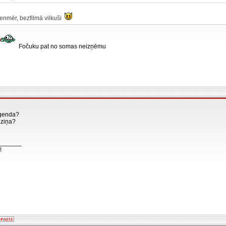
vienmēr, bezfilmā vilkuši
Fočuku pat no somas neizņēmu
ģenda?
ziņa?
_______
!