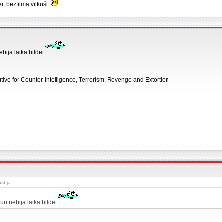
ēr, bezfilmā vilkuši
nebija laika bildēt
_______
tive for Counter-intelligence, Terrorism, Revenge and Extortion
kstīja:
s un nebija laika bildēt