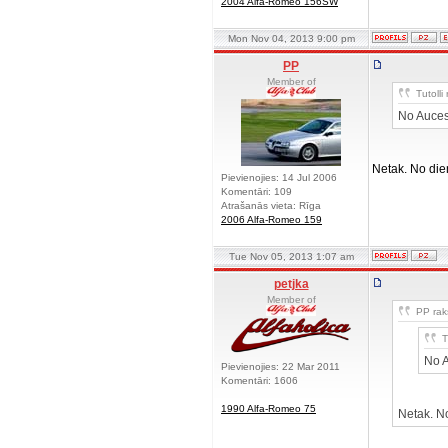
2004 Alfa-Romeo 156SW
Mon Nov 04, 2013 9:00 pm
PP
Member of
Tutolli 
No Auce
Netak. No die
Pievienojies: 14 Jul 2006
Komentāri: 109
Atrašanās vieta: Rīga
2006 Alfa-Romeo 159
Tue Nov 05, 2013 1:07 am
petjka
Member of
PP raks
T
No 
Pievienojies: 22 Mar 2011
Komentāri: 1606
1990 Alfa-Romeo 75
Netak. N