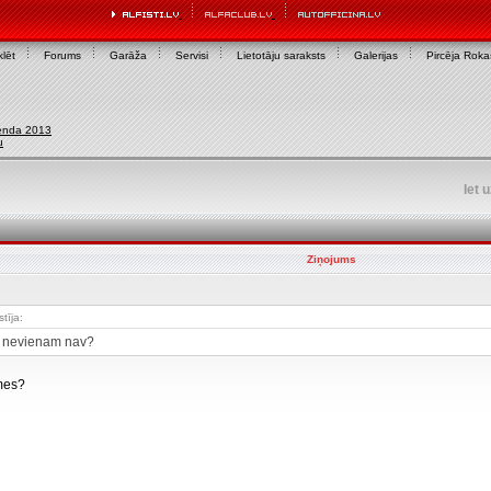
lēt
Forums
Garāža
Servisi
Lietotāju saraksts
Galerijas
Pircēja Rok
enda 2013
u
Iet 
Ziņojums
tīja:
es nevienam nav?
mes?