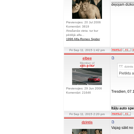
__________
dejojam dizko
Pievienojies: 20 Jul 2006
Komentāri: 3819
Atrašanās vieta: tur kur
pēdējā alfa...
1996 Alfa-Romeo Spider
Fri Sep 11, 2015 1:42 pm
elbee
Member of
dzintis 
Pietiktu a
Pievienojies: 29 Jun 2006
Tresdien, 07.
Komentāri: 21646
__________
Itāļu auto spe
Fri Sep 11, 2015 2:20 pm
dzintis
Vajag sākt no 