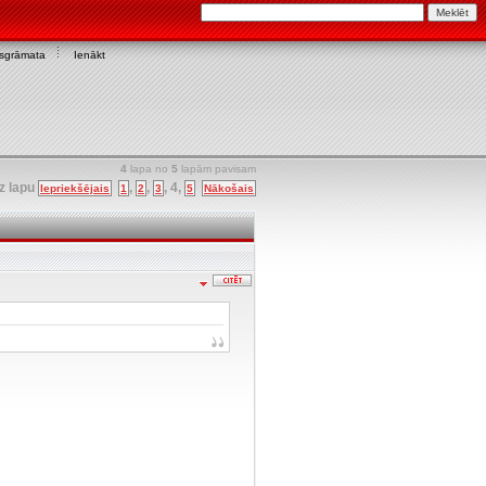
asgrāmata
Ienākt
4
lapa no
5
lapām pavisam
uz lapu
,
,
,
4
,
Iepriekšējais
1
2
3
5
Nākošais