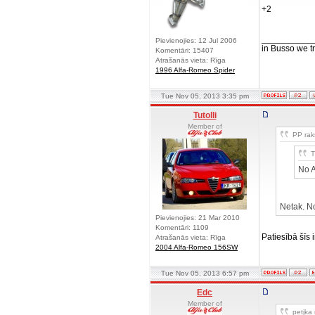
+2
__________
Pievienojies: 12 Jul 2006
in Busso we tru
Komentāri: 15407
Atrašanās vieta: Rīga
1996 Alfa-Romeo Spider
Tue Nov 05, 2013 3:35 pm
Tutolli
Member of
PP raks
T
No 
Netak. N
Pievienojies: 21 Mar 2010
Komentāri: 1109
Patiesībā šīs i
Atrašanās vieta: Rīga
2004 Alfa-Romeo 156SW
Tue Nov 05, 2013 6:57 pm
Edc
Member of
petjka 