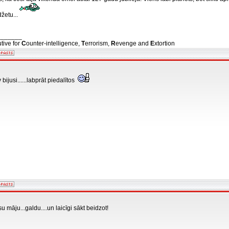
žetu...
_______
tive for
C
ounter-intelligence,
T
errorism,
R
evenge and
E
xtortion
bijusi......labprāt piedalītos
su māju...galdu....un laicīgi sākt beidzot!