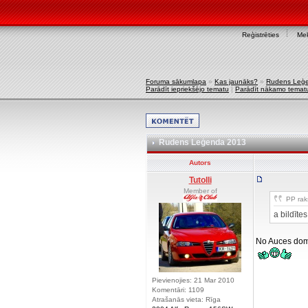
Reģistrēties
Mek
Foruma sākumlapa
»
Kas jaunāks?
»
Rudens Leģ
Parādīt iepriekšējo tematu
|
Parādīt nākamo temat
Rudens Leģenda 2013
Autors
Tutolli
Member of
PP raks
a bildīt
No Auces do
Pievienojies: 21 Mar 2010
Komentāri: 1109
Atrašanās vieta: Rīga