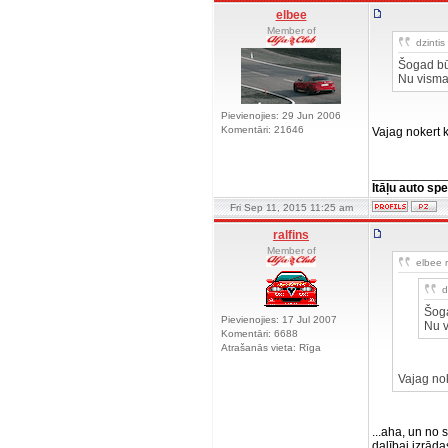
elbee
Member of
dzintis 
Šogad b
Nu vism
Pievienojies: 29 Jun 2006
Komentāri: 21646
Vajag nokert k
__________
Itāļu auto spe
Fri Sep 11, 2015 11:25 am
ralfins
Member of
elbee r
d
Šog
Pievienojies: 17 Jul 2007
Nu 
Komentāri: 6688
Atrašanās vieta: Rīga
Vajag nok
...aha, un no
dalībai izrāda