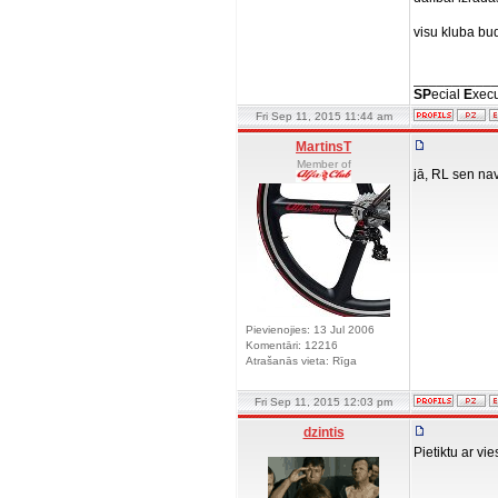
visu kluba bud
__________
SP
ecial
E
xecu
Fri Sep 11, 2015 11:44 am
MartinsT
Member of
jā, RL sen nav 
Pievienojies: 13 Jul 2006
Komentāri: 12216
Atrašanās vieta: Rīga
Fri Sep 11, 2015 12:03 pm
dzintis
Pietiktu ar vie