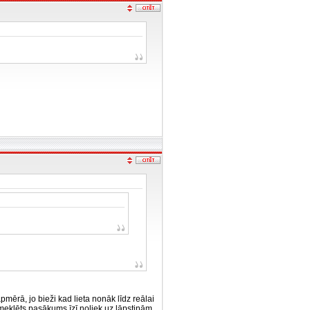
ērā, jo bieži kad lieta nonāk līdz reālai
apmeklēts pasākums īzī noliek uz lāpstiņām