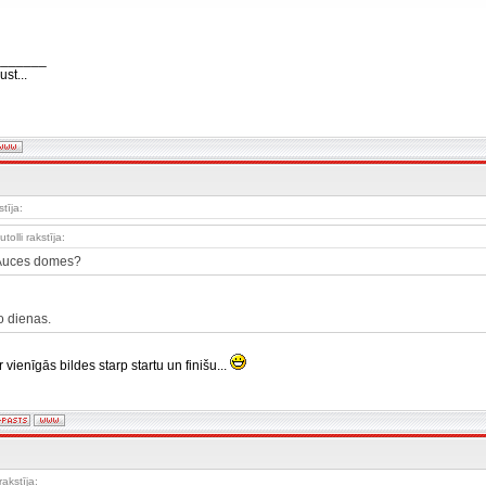
_______
st...
tīja:
utolli rakstīja:
Auces domes?
o dienas.
r vienīgās bildes starp startu un finišu...
rakstīja: