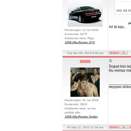
visi, kā 
Arī tā bija...
Pievienojies: 12 Jul 2006
Komentāri: 3475
Atrašanās vieta: Rīga
1999 Alfa-Romeo GTV
Tue Nov 05, 2013 8:34 pm
dzintis
Šogad būs le
Nu vismaz ma
__________
dejojam dizko
Pievienojies: 20 Jul 2006
Komentāri: 3819
Atrašanās vieta: tur kur
pēdējā alfa...
1996 Alfa-Romeo Spider
Fri Sep 11, 2015 11:18 am