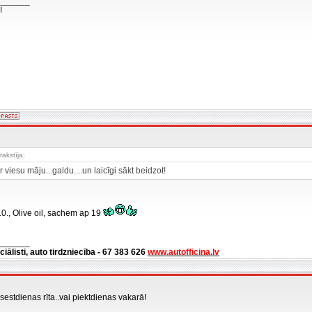
_______
!
rakstīja:
r viesu māju...galdu....un laicīgi sākt beidzot!
10., Olive oil, sachem ap 19
_______
ciālisti, auto tirdzniecība - 67 383 626
www.autofficina.lv
sestdienas rīta..vai piektdienas vakarā!