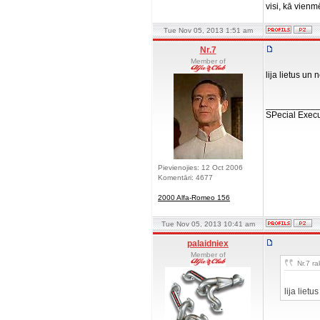
visi, kā vienm
Tue Nov 05, 2013 1:51 am
Nr.7
Member of
lija lietus un 
__________
SPecial Execu
Pievienojies: 12 Oct 2006
Komentāri: 4677
2000 Alfa-Romeo 156
Tue Nov 05, 2013 10:41 am
palaidniex
Member of
Nr.7 ra
lija lietu