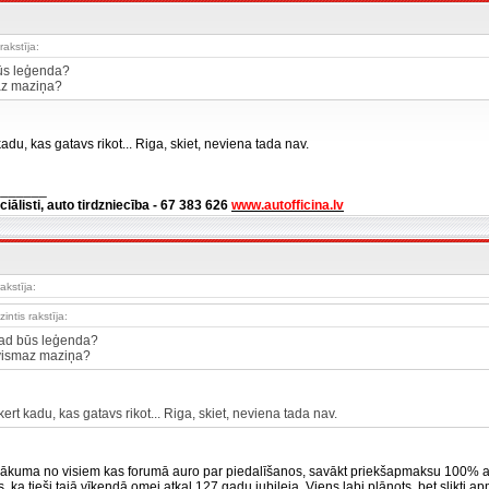
rakstīja:
ūs leģenda?
az maziņa?
adu, kas gatavs rikot... Riga, skiet, neviena tada nav.
_______
ciālisti, auto tirdzniecība - 67 383 626
www.autofficina.lv
akstīja:
zintis rakstīja:
ad būs leģenda?
vismaz maziņa?
ert kadu, kas gatavs rikot... Riga, skiet, neviena tada nav.
 sākuma no visiem kas forumā auro par piedalīšanos, savākt priekšapmaksu 100% apm
s, ka tieši tajā vīkendā omei atkal 127 gadu jubileja. Viens labi plānots, bet slikti 