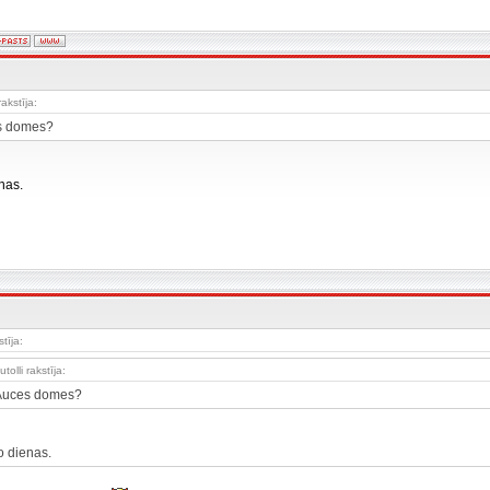
rakstīja:
s domes?
nas.
tīja:
utolli rakstīja:
Auces domes?
o dienas.