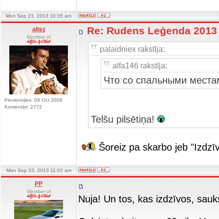
Mon Sep 23, 2013 10:35 am
Re: Rudens Leģenda 201
altez
Member of
palaidniex rakstīja:
alfa146 rakstīja:
Что со спальными места
Pievienojies: 09 Oct 2006
Komentāri: 2772
Telšu pilsētiņa!
Šoreiz pa skarbo jeb "Izdz
Mon Sep 23, 2013 11:02 am
PP
Member of
Nuja! Un tos, kas izdzīvos, sau