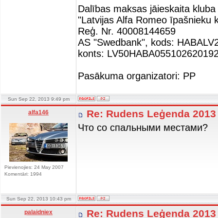
Dalības maksas jāieskaita kluba 
"Latvijas Alfa Romeo īpašnieku k
Reģ. Nr. 40008144659
AS "Swedbank", kods: HABALV
konts: LV50HABA05510262019
Pasākuma organizatori: PP
Sun Sep 22, 2013 9:49 pm
Re: Rudens Leģenda 201
alfa146
Что со спальными местами?
Pievienojies: 24 May 2007
Komentāri: 1994
Sun Sep 22, 2013 10:43 pm
Re: Rudens Leģenda 201
palaidniex