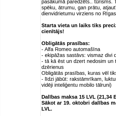
pasākumā paredzēts.. tūrisms. T
spēku, ātrumu, gan prātu, atjautī
dienvidrietumu virziens no Rīga
Starta vieta un laiks tiks pre
cienītājs!
Obligātās prasības:
- Alfa Romeo automašīna
- ekipāžas sastāvs: vismaz divi d
- tā kā ēst un dzert nedosim un 
dzērienus
Obligātās prasības, kuras vēl tik
- līdzi jābūt: rakstāmrīkam, luk
vidēji inteliģentu mobilo tālruni)
Dalības maksa 15 LVL (21,34 E
Sākot ar 19. oktobri dalības 
LVL.