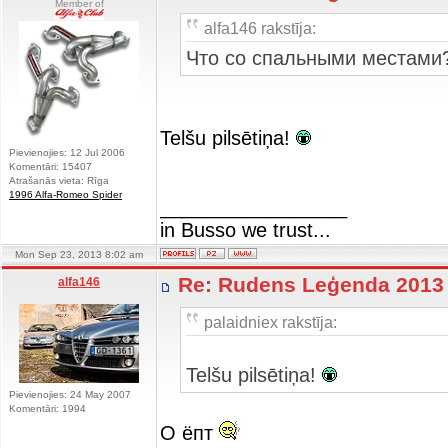
Member of
alfa146 rakstīja:
Что со спальными местами
Telšu pilsētiņa!
Pievienojies: 12 Jul 2006
Komentāri: 15407
Atrašanās vieta: Rīga
1996 Alfa-Romeo Spider
_________________
in Busso we trust...
Mon Sep 23, 2013 8:02 am
Re: Rudens Leģenda 201
alfa146
palaidniex rakstīja:
Telšu pilsētiņa!
Pievienojies: 24 May 2007
Komentāri: 1994
О ёпт