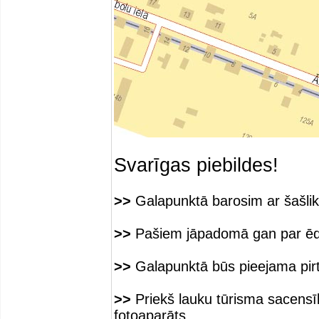
Svarīgas piebildes!
>>
Galapunktā barosim ar šašli
>>
Pašiem jāpadomā gan par ēdi
>>
Galapunktā būs pieejama pirt
>>
Priekš lauku tūrisma sacensīb
fotoaparāts.