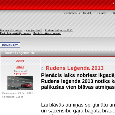
Reģistrēties
Meklēt
Forums
G
Foruma sākumlapa
»
Kas jaunāks?
»
Rudens Leģenda 2013
Parādīt iepriekšējo tematu
|
Parādīt nākamo tematu
Rudens Leģenda 2013
Autors
Rudens Leģenda 2013
elbee
Member of
Pienācis laiks nobriest ikga
Rudens leģenda 2013 notiks kā
palikušas vien blāvas atmiņas
Pievienojies: 29 Jun 2006
Komentāri: 21646
Lai blāvās atmiņas spilgtinātu un
un sacensību gara bagātā brauci