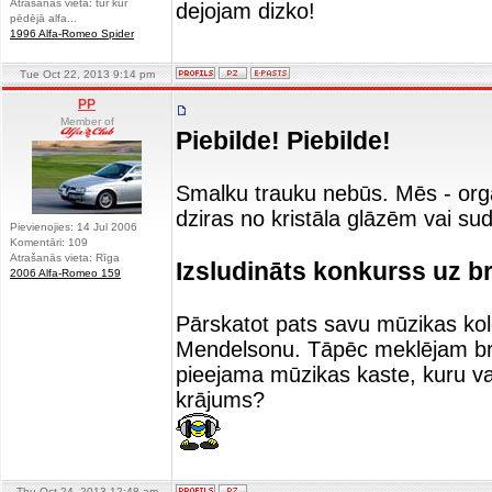
Atrašanās vieta: tur kur
dejojam dizko!
pēdējā alfa...
1996 Alfa-Romeo Spider
Tue Oct 22, 2013 9:14 pm
PP
Member of
Piebilde! Piebilde!
Smalku trauku nebūs. Mēs - organ
dziras no kristāla glāzēm vai su
Pievienojies: 14 Jul 2006
Komentāri: 109
Atrašanās vieta: Rīga
Izsludināts konkurss uz br
2006 Alfa-Romeo 159
Pārskatot pats savu mūzikas kole
Mendelsonu. Tāpēc meklējam br
pieejama mūzikas kaste, kuru var
krājums?
Thu Oct 24, 2013 12:48 am