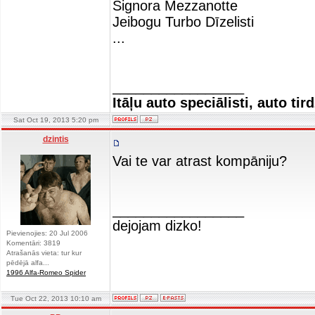
Signora Mezzanotte
Jeibogu Turbo Dīzelisti
...
_________________
Itāļu auto speciālisti, auto tir
Sat Oct 19, 2013 5:20 pm
dzintis
Vai te var atrast kompāniju?
_________________
dejojam dizko!
Pievienojies: 20 Jul 2006
Komentāri: 3819
Atrašanās vieta: tur kur
pēdējā alfa...
1996 Alfa-Romeo Spider
Tue Oct 22, 2013 10:10 am