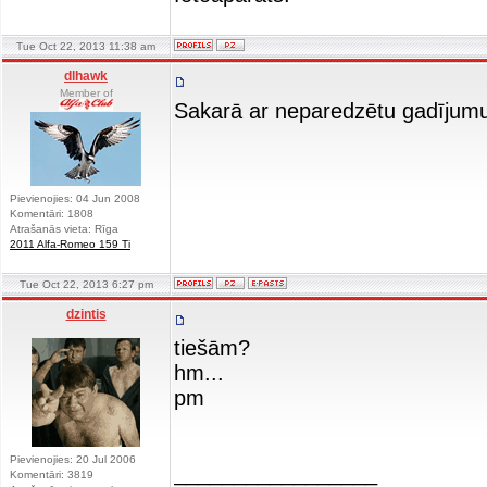
Tue Oct 22, 2013 11:38 am
dlhawk
Member of
Sakarā ar neparedzētu gadījum
Pievienojies: 04 Jun 2008
Komentāri: 1808
Atrašanās vieta: Rīga
2011 Alfa-Romeo 159 Ti
Tue Oct 22, 2013 6:27 pm
dzintis
tiešām?
hm...
pm
Pievienojies: 20 Jul 2006
_________________
Komentāri: 3819