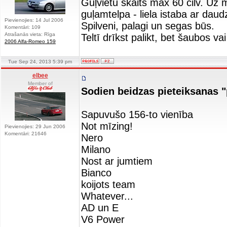
Guļvietu skaits max 60 cilv. Uz 
guļamtelpa - liela istaba ar dau
Pievienojies: 14 Jul 2006
Spilveni, palagi un segas būs.
Komentāri: 109
Atrašanās vieta: Rīga
Teltī drīkst palikt, bet šaubos va
2006 Alfa-Romeo 159
Tue Sep 24, 2013 5:39 pm
elbee
Member of
Sodien beidzas pieteiksanas "p
Sapuvušo 156-to vienība
Not mīzing!
Pievienojies: 29 Jun 2006
Komentāri: 21646
Nero
Milano
Nost ar jumtiem
Bianco
koijots team
Whatever...
AD un E
V6 Power