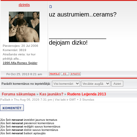
dzintis
uz austrumiem..cerams?
_________________
dejojam dizko!
Pievienojies: 20 Jul 2006
Komentāri: 3819
Atrašanās vieta: tur kur
pēdējā alfa...
1996 Alfa-Romeo Spider
Fri Oct 25, 2013 8:21 am
Parādīt komentārus no iepriekšējā:
Foruma sākumlapa
»
Kas jaunāks?
»
Rudens Leģenda 2013
Pašlaik ir Thu Aug 06, 2026 7:31 pm | Visi laiki ir GMT + 3 Stundas
Jūs šeit
nevarat
izveidot jaunus tematus
Jūs šeit
nevarat
pievienot komentārus
Jūs šeit
nevarat
rediģēt savus komentārus
Jūs šeit
nevarat
dzēst savus komentārus
Jūs šeit
nevarat
balsot aptaujās