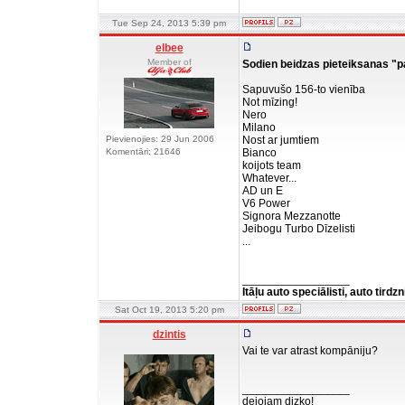
Tue Sep 24, 2013 5:39 pm
elbee
Member of
Sodien beidzas pieteiksanas "pa
Sapuvušo 156-to vienība
Not mīzing!
Nero
Milano
Pievienojies: 29 Jun 2006
Nost ar jumtiem
Komentāri: 21646
Bianco
koijots team
Whatever...
AD un E
V6 Power
Signora Mezzanotte
Jeibogu Turbo Dīzelisti
...
_________________
Itāļu auto speciālisti, auto tirdz
Sat Oct 19, 2013 5:20 pm
dzintis
Vai te var atrast kompāniju?
_________________
dejojam dizko!