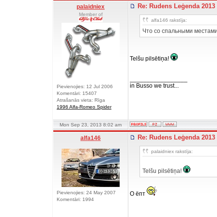
Re: Rudens Leģenda 2013
palaidniex
Member of
alfa146 rakstīja:
Что со спальными местам
Telšu pilsētiņa!
_________________
in Busso we trust...
Pievienojies: 12 Jul 2006
Komentāri: 15407
Atrašanās vieta: Rīga
1996 Alfa-Romeo Spider
Mon Sep 23, 2013 8:02 am
Re: Rudens Leģenda 2013
alfa146
palaidniex rakstīja:
Telšu pilsētiņa!
Pievienojies: 24 May 2007
О ёпт
Komentāri: 1994