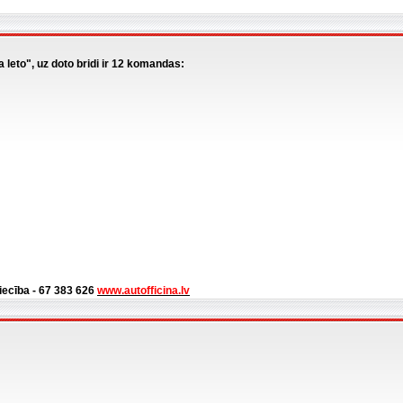
 leto", uz doto bridi ir 12 komandas:
niecība - 67 383 626
www.autofficina.lv