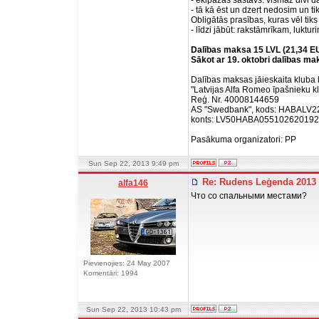
- ekipāžas sastāvs: vismaz divi d
- tā kā ēst un dzert nedosim un t
Obligātās prasības, kuras vēl tiks
- līdzi jābūt: rakstāmrīkam, luktu
Dalības maksa 15 LVL (21,34 EU
Sākot ar 19. oktobri dalības ma
Dalības maksas jāieskaita kluba 
"Latvijas Alfa Romeo īpašnieku k
Reģ. Nr. 40008144659
AS "Swedbank", kods: HABALV2
konts: LV50HABA05510262019
Pasākuma organizatori: PP
Sun Sep 22, 2013 9:49 pm
Re: Rudens Leģenda 2013
alfa146
Что со спальными местами?
Pievienojies: 24 May 2007
Komentāri: 1994
Sun Sep 22, 2013 10:43 pm