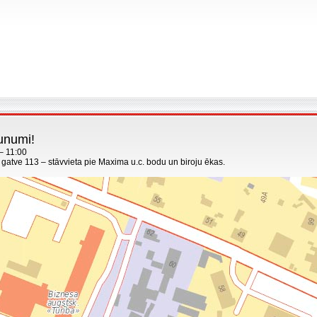
unumi!
 – 11:00
 gatve 113 – stāvvieta pie Maxima u.c. bodu un biroju ēkas.