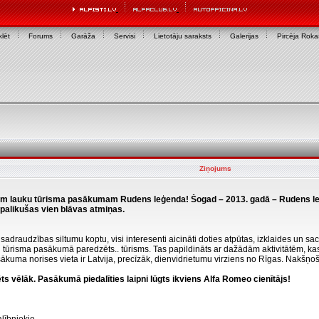
lēt
Forums
Garāža
Servisi
Lietotāju saraksts
Galerijas
Pircēja Rok
Ziņojums
jam lauku tūrisma pasākumam Rudens leģenda! Šogad – 2013. gadā – Rudens leģe
palikušas vien blāvas atmiņas.
 sadraudzības siltumu koptu, visi interesenti aicināti doties atpūtas, izklaides un 
u tūrisma pasākumā paredzēts.. tūrisms. Tas papildināts ar dažādām aktivitātēm, ka
asākuma norises vieta ir Latvija, precīzāk, dienvidrietumu virziens no Rīgas. Nakšņo
zēts vēlāk. Pasākumā piedalīties laipni lūgts ikviens Alfa Romeo cienītājs!