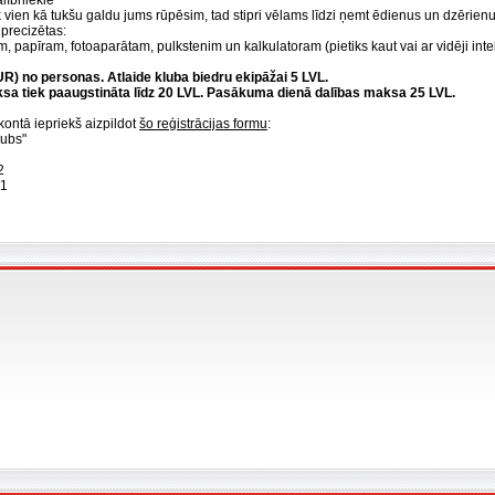
alībniekie
ik vien kā tukšu galdu jums rūpēsim, tad stipri vēlams līdzi ņemt ēdienus un dzērien
 precizētas:
rim, papīram, fotoaparātam, pulkstenim un kalkulatoram (pietiks kaut vai ar vidēji inte
R) no personas. Atlaide kluba biedru ekipāžai 5 LVL.
ksa tiek paaugstināta līdz 20 LVL. Pasākuma dienā dalības maksa 25 LVL.
kontā iepriekš aizpildot
šo reģistrācijas formu
:
lubs"
2
21