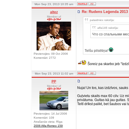
Mon Sep 23, 2013 10:35 am
Re: Rudens Leģenda 2013
altez
Member of
palaidniex rakstīja:
alfa146 rakstīja:
Что со спальными ме
Telšu pilsētiņa!
Pievienojies: 09 Oct 2006
Komentāri: 2772
Šoreiz pa skarbo jeb "Izdz
Mon Sep 23, 2013 11:02 am
PP
Member of
Nuja! Un tos, kas izdzīvos, sauk
Guļvietu skaits max 60 cilv. Uz m
privātuma. Gultas kā jau gultas. 
Teltī drīkst palikt, bet šaubos vai
Pievienojies: 14 Jul 2006
Komentāri: 109
Atrašanās vieta: Rīga
2006 Alfa-Romeo 159