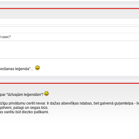
стами?
īvošanas leģenda"...
s par "dzīvajām leģendām"!
ilzīgu privātumu cerēt nevar. Ir dažas atsevišķas istabas, bet galvenā guļamtelpa - 
Spilveni, palagi un segas būs.
 tas varētu būt diezko patīkami.