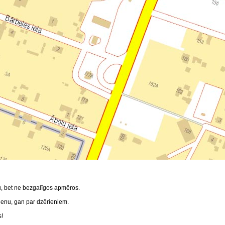
u, bet ne bezgalīgos apmēros.
enu, gan par dzērieniem.
s!