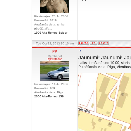
Pievienojies: 20 Jul 2006
Komentāri: 3819
Atrašanās vieta: tur kur
pēdējā alfa...
1996 Alfa-Romeo Spider
Tue Oct 22, 2013 10:10 am
PP
Member of
Jaunumi! Jaunumi! Ja
Laiks. Ierašanās no 10:00, starts
Pulcēšanās vieta: Rīga, Vienības
Pievienojies: 14 Jul 2006
Komentāri: 109
Atrašanās vieta: Rīga
2006 Alfa-Romeo 159