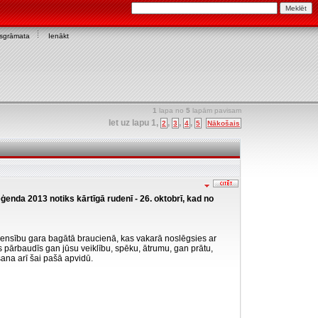
asgrāmata
Ienākt
1
lapa no
5
lapām pavisam
Iet uz lapu
1
,
,
,
,
2
3
4
5
Nākošais
nda 2013 notiks kārtīgā rudenī - 26. oktobrī, kad no
sacensību gara bagātā braucienā, kas vakarā noslēgsies ar
s pārbaudīs gan jūsu veiklību, spēku, ātrumu, gan prātu,
šana arī šai pašā apvidū.