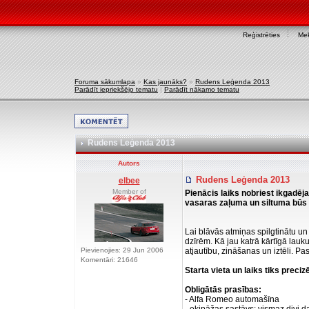
Reģistrēties
Mek
Foruma sākumlapa
»
Kas jaunāks?
»
Rudens Leģenda 2013
Parādīt iepriekšējo tematu
|
Parādīt nākamo tematu
Rudens Leģenda 2013
Autors
Rudens Leģenda 2013
elbee
Member of
Pienācis laiks nobriest ikgadē
vasaras zaļuma un siltuma būs 
Lai blāvās atmiņas spilgtinātu un
dzīrēm. Kā jau katrā kārtīgā lauk
Pievienojies: 29 Jun 2006
atjautību, zināšanas un iztēli. P
Komentāri: 21646
Starta vieta un laiks tiks preci
Obligātās prasības:
- Alfa Romeo automašīna