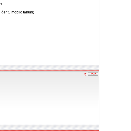
us
liģentu mobilo tālruni)